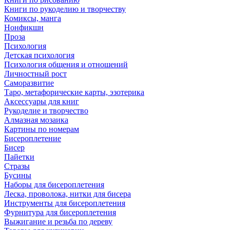
Книги по рукоделию и творчеству
Комиксы, манга
Нонфикшн
Проза
Психология
Детская психология
Психология общения и отношений
Личностный рост
Саморазвитие
Таро, метафорические карты, эзотерика
Аксессуары для книг
Рукоделие и творчество
Алмазная мозаика
Картины по номерам
Бисероплетение
Бисер
Пайетки
Стразы
Бусины
Наборы для бисероплетения
Леска, проволока, нитки для бисера
Инструменты для бисероплетения
Фурнитура для бисероплетения
Выжигание и резьба по дереву