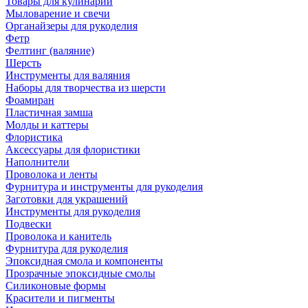
Товары для кулинарии
Мыловарение и свечи
Органайзеры для рукоделия
Фетр
Фелтинг (валяние)
Шерсть
Инструменты для валяния
Наборы для творчества из шерсти
Фоамиран
Пластичная замша
Молды и каттеры
Флористика
Аксессуары для флористики
Наполнители
Проволока и ленты
Фурнитура и инструменты для рукоделия
Заготовки для украшений
Инструменты для рукоделия
Подвески
Проволока и канитель
Фурнитура для рукоделия
Эпоксидная смола и компоненты
Прозрачные эпоксидные смолы
Силиконовые формы
Красители и пигменты