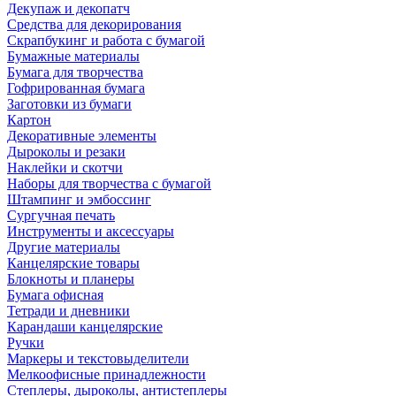
Декупаж и декопатч
Средства для декорирования
Скрапбукинг и работа с бумагой
Бумажные материалы
Бумага для творчества
Гофрированная бумага
Заготовки из бумаги
Картон
Декоративные элементы
Дыроколы и резаки
Наклейки и скотчи
Наборы для творчества с бумагой
Штампинг и эмбоссинг
Сургучная печать
Инструменты и аксессуары
Другие материалы
Канцелярские товары
Блокноты и планеры
Бумага офисная
Тетради и дневники
Карандаши канцелярские
Ручки
Маркеры и текстовыделители
Мелкоофисные принадлежности
Степлеры, дыроколы, антистеплеры