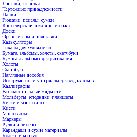
Ластики, точилки
Чертежные принадлежности
Папки
Рюкзаки, пеналы, сумки
Канцелярские ножницы и ножи
Доски
Органайзеры и подставки
Калькуляторы
Товары для художников
Бумага, альбомы, холсты, скетчбуки
Бумага и альбомы для рисования
Холсты
Скетчбуки
Наглядные пособия
Инструменты и материалы для художников
Каллиграфия
Вспомогательные жидкости
Мольберты, этюдники, планшеты
Кисти и мастихины
Кисти
Мастихины
Маркеры
Ручки и линеры
Карандаши и сухие материалы
Краски и контуры