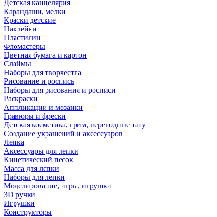
Детская канцелярия
Карандаши, мелки
Краски детские
Наклейки
Пластилин
Фломастеры
Цветная бумага и картон
Слаймы
Наборы для творчества
Рисование и роспись
Наборы для рисования и росписи
Раскраски
Аппликации и мозаики
Гравюры и фрески
Детская косметика, грим, переводные тату
Создание украшений и аксессуаров
Лепка
Аксессуары для лепки
Кинетический песок
Масса для лепки
Наборы для лепки
Моделирование, игры, игрушки
3D ручки
Игрушки
Конструкторы