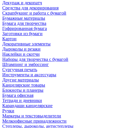
Декупаж и декопатч
Средства для декорирования
Скрапбукинг и работа с бумагой
Бумажные материалы
Бумага для творчества
Гофрированная бумага
Заготовки из бумаги
Картон
Декоративные элементы
Дыроколы и резаки
Наклейки и скотчи
Наборы для творчества с бумагой
Штампинг и эмбоссинг
Сургучная печать
Инструменты и аксессуары
Другие материалы
Канцелярские товары
Блокноты и планеры
Бумага офисная
Тетради и дневники
Карандаши канцелярские
Ручки
Маркеры и текстовыделители
Мелкоофисные принадлежности
Степлеры, дыроколы, антистеплеры