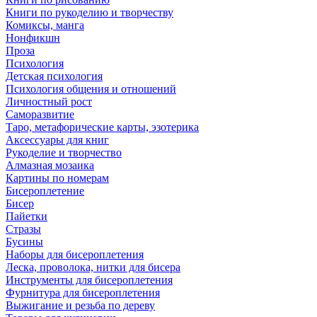
Книги по рукоделию и творчеству
Комиксы, манга
Нонфикшн
Проза
Психология
Детская психология
Психология общения и отношений
Личностный рост
Саморазвитие
Таро, метафорические карты, эзотерика
Аксессуары для книг
Рукоделие и творчество
Алмазная мозаика
Картины по номерам
Бисероплетение
Бисер
Пайетки
Стразы
Бусины
Наборы для бисероплетения
Леска, проволока, нитки для бисера
Инструменты для бисероплетения
Фурнитура для бисероплетения
Выжигание и резьба по дереву