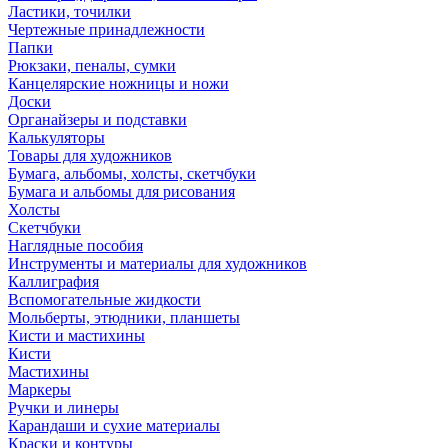
Ластики, точилки
Чертежные принадлежности
Папки
Рюкзаки, пеналы, сумки
Канцелярские ножницы и ножи
Доски
Органайзеры и подставки
Калькуляторы
Товары для художников
Бумага, альбомы, холсты, скетчбуки
Бумага и альбомы для рисования
Холсты
Скетчбуки
Наглядные пособия
Инструменты и материалы для художников
Каллиграфия
Вспомогательные жидкости
Мольберты, этюдники, планшеты
Кисти и мастихины
Кисти
Мастихины
Маркеры
Ручки и линеры
Карандаши и сухие материалы
Краски и контуры