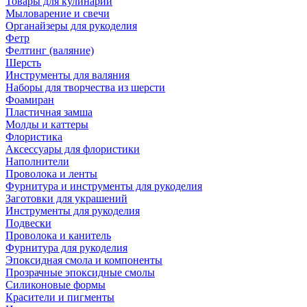
Товары для кулинарии
Мыловарение и свечи
Органайзеры для рукоделия
Фетр
Фелтинг (валяние)
Шерсть
Инструменты для валяния
Наборы для творчества из шерсти
Фоамиран
Пластичная замша
Молды и каттеры
Флористика
Аксессуары для флористики
Наполнители
Проволока и ленты
Фурнитура и инструменты для рукоделия
Заготовки для украшений
Инструменты для рукоделия
Подвески
Проволока и канитель
Фурнитура для рукоделия
Эпоксидная смола и компоненты
Прозрачные эпоксидные смолы
Силиконовые формы
Красители и пигменты