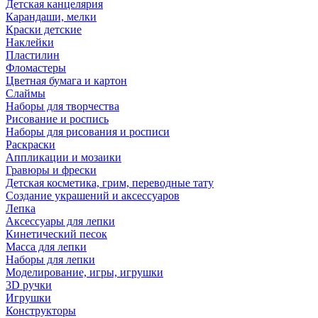
Детская канцелярия
Карандаши, мелки
Краски детские
Наклейки
Пластилин
Фломастеры
Цветная бумага и картон
Слаймы
Наборы для творчества
Рисование и роспись
Наборы для рисования и росписи
Раскраски
Аппликации и мозаики
Гравюры и фрески
Детская косметика, грим, переводные тату
Создание украшений и аксессуаров
Лепка
Аксессуары для лепки
Кинетический песок
Масса для лепки
Наборы для лепки
Моделирование, игры, игрушки
3D ручки
Игрушки
Конструкторы