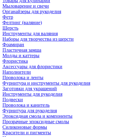
Товары для кулинарии
Мыловарение и свечи
Органайзеры для рукоделия
Фетр
Фелтинг (валяние)
Шерсть
Инструменты для валяния
Наборы для творчества из шерсти
Фоамиран
Пластичная замша
Молды и каттеры
Флористика
Аксессуары для флористики
Наполнители
Проволока и ленты
Фурнитура и инструменты для рукоделия
Заготовки для украшений
Инструменты для рукоделия
Подвески
Проволока и канитель
Фурнитура для рукоделия
Эпоксидная смола и компоненты
Прозрачные эпоксидные смолы
Силиконовые формы
Красители и пигменты