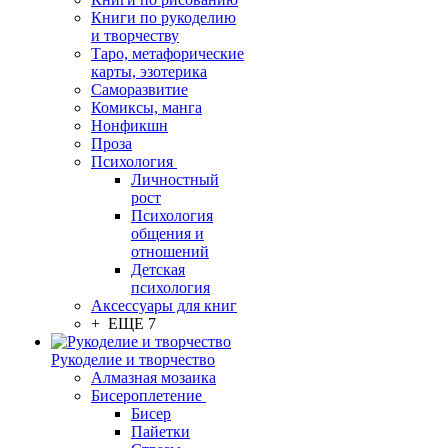
Книги по рукоделию
и творчеству
Таро, метафорические
карты, эзотерика
Саморазвитие
Комиксы, манга
Нонфикшн
Проза
Психология
Личностный
рост
Психология
общения и
отношений
Детская
психология
Аксессуары для книг
+ ЕЩЕ 7
Рукоделие и творчество
Алмазная мозаика
Бисероплетение
Бисер
Пайетки