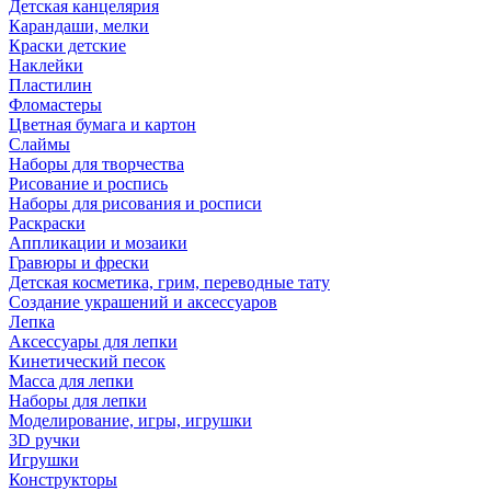
Детская канцелярия
Карандаши, мелки
Краски детские
Наклейки
Пластилин
Фломастеры
Цветная бумага и картон
Слаймы
Наборы для творчества
Рисование и роспись
Наборы для рисования и росписи
Раскраски
Аппликации и мозаики
Гравюры и фрески
Детская косметика, грим, переводные тату
Создание украшений и аксессуаров
Лепка
Аксессуары для лепки
Кинетический песок
Масса для лепки
Наборы для лепки
Моделирование, игры, игрушки
3D ручки
Игрушки
Конструкторы