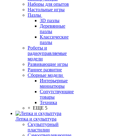
Наборы для опытов
Настольные игры
Пазлы
3D пазлы
Деревянные
пазлы
Классические
пазлы
Роботы и
радиоуправляемые
модели
Развивающие игры
Раннее развитие
Сборные модели
Интерьерные
миниатюры
Сопутствующие
товары
Техника
+ ЕЩЕ 5
Лепка и скульптура
Скульптурный
пластилин
Самоотвердевающие