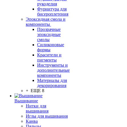
рукоделия
Фурнитура для
бисероплетения
Эпоксидная смола и
компоненты
Прозрачные
эпоксидные
смолы
Силиконовые
формы
Красители и
пигменты
Инструменты и
дополнительные
компоненты
Материалы для
декорирования
+ ЕЩЕ 8
Вышивание
Нитки для
вышивания
Иглы для вышивания
Канва
Пяльцы