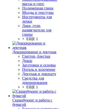
массы и гипс
Полимерная глина
Молды и текстуры
Инструменты для
лепки
Лаки, гели,
размягчители для
глины
+ ЕЩЕ 1
Декорирование и декупаж
Глиттер, блестки
Декор
Заготовки и основы
Поталь и золочение
Декупаж и декопатч
Средства для
декорирования
+ ЕЩЕ 1
Скрапбукинг и работа с
бумагой
Бумажные материалы