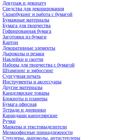
Декупаж и декопатч
Средства для декорирования
Скрапбукинг и работа с бумагой
Бумажные материалы
Бумага для творчества
Гофрированная бумага
Заготовки из бумаги
Картон
Декоративные элементы
Дыроколы и резаки
Наклейки и скотчи
Наборы для творчества с бумагой
Штампинг и эмбоссинг
Сургучная печать
Инструменты и аксессуары
Другие материалы
Канцелярские товары
Блокноты и планеры
Бумага офисная
Тетради и дневники
Карандаши канцелярские
Ручки
Маркеры и текстовыделители
Мелкоофисные принадлежности
Степлеры, дыроколы, антистеплеры