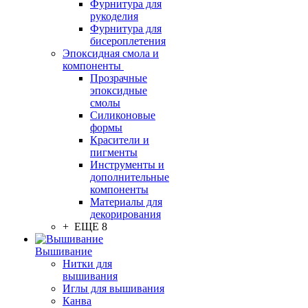
Фурнитура для
рукоделия
Фурнитура для
бисероплетения
Эпоксидная смола и
компоненты
Прозрачные
эпоксидные
смолы
Силиконовые
формы
Красители и
пигменты
Инструменты и
дополнительные
компоненты
Материалы для
декорирования
+ ЕЩЕ 8
Вышивание
Нитки для
вышивания
Иглы для вышивания
Канва