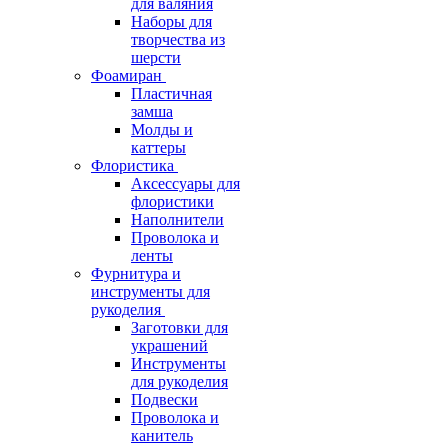
для валяния
Наборы для
творчества из
шерсти
Фоамиран
Пластичная
замша
Молды и
каттеры
Флористика
Аксессуары для
флористики
Наполнители
Проволока и
ленты
Фурнитура и
инструменты для
рукоделия
Заготовки для
украшений
Инструменты
для рукоделия
Подвески
Проволока и
канитель