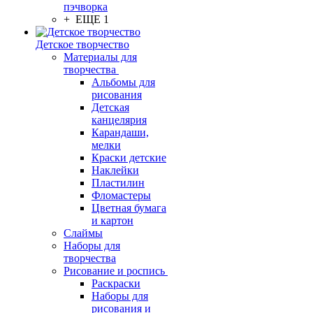
пэчворка
+ ЕЩЕ 1
Детское творчество
Материалы для
творчества
Альбомы для
рисования
Детская
канцелярия
Карандаши,
мелки
Краски детские
Наклейки
Пластилин
Фломастеры
Цветная бумага
и картон
Слаймы
Наборы для
творчества
Рисование и роспись
Раскраски
Наборы для
рисования и