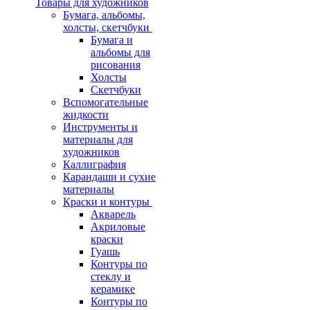
Товары для художников
Бумага, альбомы,
холсты, скетчбуки
Бумага и
альбомы для
рисования
Холсты
Скетчбуки
Вспомогательные
жидкости
Инструменты и
материалы для
художников
Каллиграфия
Карандаши и сухие
материалы
Краски и контуры
Акварель
Акриловые
краски
Гуашь
Контуры по
стеклу и
керамике
Контуры по