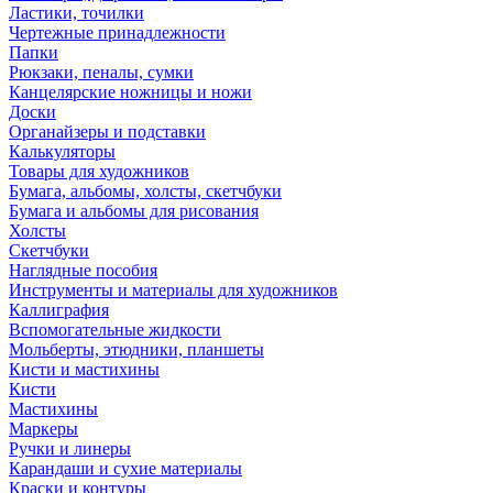
Ластики, точилки
Чертежные принадлежности
Папки
Рюкзаки, пеналы, сумки
Канцелярские ножницы и ножи
Доски
Органайзеры и подставки
Калькуляторы
Товары для художников
Бумага, альбомы, холсты, скетчбуки
Бумага и альбомы для рисования
Холсты
Скетчбуки
Наглядные пособия
Инструменты и материалы для художников
Каллиграфия
Вспомогательные жидкости
Мольберты, этюдники, планшеты
Кисти и мастихины
Кисти
Мастихины
Маркеры
Ручки и линеры
Карандаши и сухие материалы
Краски и контуры