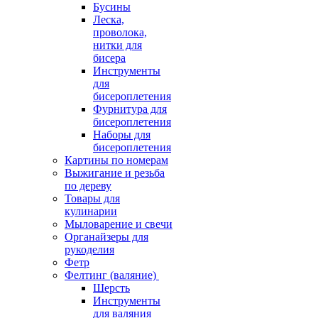
Бусины
Леска,
проволока,
нитки для
бисера
Инструменты
для
бисероплетения
Фурнитура для
бисероплетения
Наборы для
бисероплетения
Картины по номерам
Выжигание и резьба
по дереву
Товары для
кулинарии
Мыловарение и свечи
Органайзеры для
рукоделия
Фетр
Фелтинг (валяние)
Шерсть
Инструменты
для валяния