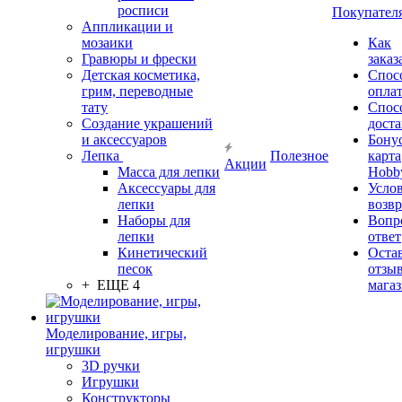
росписи
Покупател
Аппликации и
мозаики
Как
Гравюры и фрески
заказ
Детская косметика,
Спос
грим, переводные
опла
тату
Спос
Создание украшений
дост
и аксессуаров
Бону
Лепка
Полезное
карта
Акции
Масса для лепки
Hobb
Аксессуары для
Усло
лепки
возвр
Наборы для
Вопр
лепки
ответ
Кинетический
Оста
песок
отзыв
+ ЕЩЕ 4
мага
Моделирование, игры,
игрушки
3D ручки
Игрушки
Конструкторы