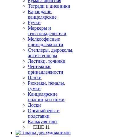
Бумага офисная
Тетради и дневники
Карандаши
канцелярские
Ручки
Маркеры и
текстовыделители
Мелкоофисные
принадлежности
Степлеры, дыроколы,
антистеплеры
Ластики, точилки
Чертежные
принадлежности
Папки
Рюкзаки, пеналы,
сумки
Канцелярские
ножницы и ножи
Доски
Органайзеры и
подставки
Калькуляторы
+ ЕЩЕ 11