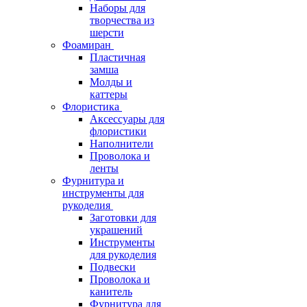
Наборы для
творчества из
шерсти
Фоамиран
Пластичная
замша
Молды и
каттеры
Флористика
Аксессуары для
флористики
Наполнители
Проволока и
ленты
Фурнитура и
инструменты для
рукоделия
Заготовки для
украшений
Инструменты
для рукоделия
Подвески
Проволока и
канитель
Фурнитура для