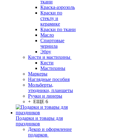
ткани
Краска-аэрозоль
Краски по
стеклу и
керамике
Краски по ткани
Масло
Спиртовые
чернила
Эбру
Кисти и мастихины
Кисти
Мастихины
Маркеры
Наглядные пособия
Мольберты,
этюдники, планшеты
Ручки и линеры
+ ЕЩЕ 6
Подарки и товары для
праздников
Декор и оформление
подарков