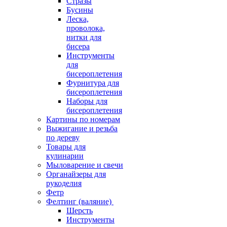
Стразы
Бусины
Леска,
проволока,
нитки для
бисера
Инструменты
для
бисероплетения
Фурнитура для
бисероплетения
Наборы для
бисероплетения
Картины по номерам
Выжигание и резьба
по дереву
Товары для
кулинарии
Мыловарение и свечи
Органайзеры для
рукоделия
Фетр
Фелтинг (валяние)
Шерсть
Инструменты