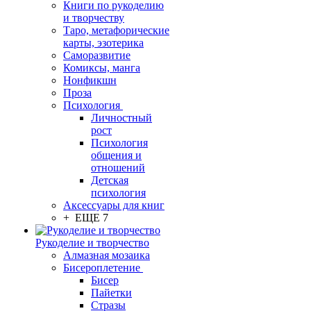
Книги по рукоделию
и творчеству
Таро, метафорические
карты, эзотерика
Саморазвитие
Комиксы, манга
Нонфикшн
Проза
Психология
Личностный
рост
Психология
общения и
отношений
Детская
психология
Аксессуары для книг
+ ЕЩЕ 7
Рукоделие и творчество
Алмазная мозаика
Бисероплетение
Бисер
Пайетки
Стразы