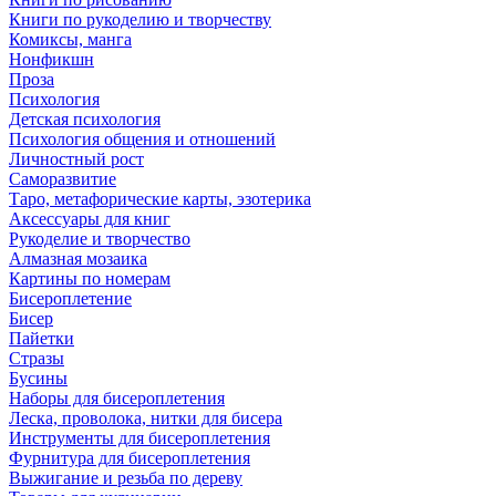
Книги по рукоделию и творчеству
Комиксы, манга
Нонфикшн
Проза
Психология
Детская психология
Психология общения и отношений
Личностный рост
Саморазвитие
Таро, метафорические карты, эзотерика
Аксессуары для книг
Рукоделие и творчество
Алмазная мозаика
Картины по номерам
Бисероплетение
Бисер
Пайетки
Стразы
Бусины
Наборы для бисероплетения
Леска, проволока, нитки для бисера
Инструменты для бисероплетения
Фурнитура для бисероплетения
Выжигание и резьба по дереву