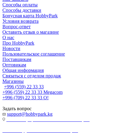
Способы оплаты
Способы доставки
Бонусная карта HobbyPark
Условия возврата
Вопрос-ответ
Оставить отзыв о магазине
О нас
Про HobbyPark
Новости
Пользовательское соглашение
Поставщикам
Оптовикам
Общая информация
Связаться с отделом продаж
Магазины
+996 (559) 22 33 33
+996 (559) 22 33 33
Megacom
+996 (709) 22 33 33
O!
Задать вопрос
support@hobbypark.kg
г. Бишкек, пр-т. Чынгыза Айтматова, 91
г. Бишкек, ул. Якова Логвиненко, 55