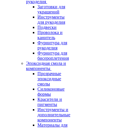
рукоделия
Заготовки для
украшений
Инструменты
для рукоделия
Подвески
Проволока и
канитель
Фурнитура для
рукоделия
Фурнитура для
бисероплетения
Эпоксидная смола и
компоненты
Прозрачные
эпоксидные
смолы
Силиконовые
формы
Красители и
пигменты
Инструменты и
дополнительные
компоненты
Материалы для