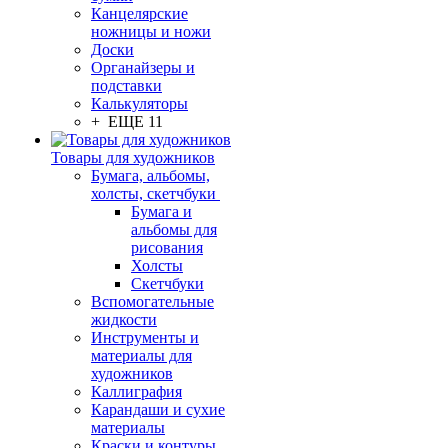
Канцелярские
ножницы и ножи
Доски
Органайзеры и
подставки
Калькуляторы
+ ЕЩЕ 11
Товары для художников
Бумага, альбомы,
холсты, скетчбуки
Бумага и
альбомы для
рисования
Холсты
Скетчбуки
Вспомогательные
жидкости
Инструменты и
материалы для
художников
Каллиграфия
Карандаши и сухие
материалы
Краски и контуры