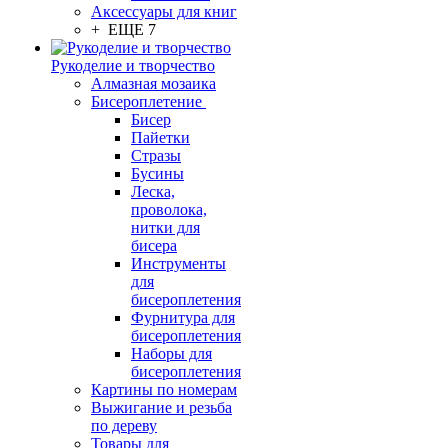
Аксессуары для книг
+ ЕЩЕ 7
Рукоделие и творчество
Алмазная мозаика
Бисероплетение
Бисер
Пайетки
Стразы
Бусины
Леска,
проволока,
нитки для
бисера
Инструменты
для
бисероплетения
Фурнитура для
бисероплетения
Наборы для
бисероплетения
Картины по номерам
Выжигание и резьба
по дереву
Товары для