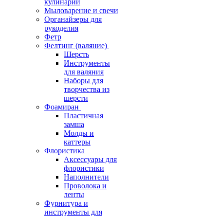
кулинарии
Мыловарение и свечи
Органайзеры для
рукоделия
Фетр
Фелтинг (валяние)
Шерсть
Инструменты
для валяния
Наборы для
творчества из
шерсти
Фоамиран
Пластичная
замша
Молды и
каттеры
Флористика
Аксессуары для
флористики
Наполнители
Проволока и
ленты
Фурнитура и
инструменты для