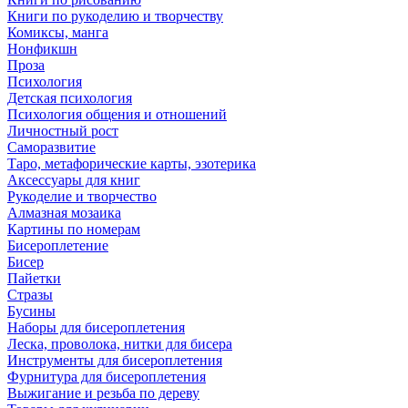
Книги по рукоделию и творчеству
Комиксы, манга
Нонфикшн
Проза
Психология
Детская психология
Психология общения и отношений
Личностный рост
Саморазвитие
Таро, метафорические карты, эзотерика
Аксессуары для книг
Рукоделие и творчество
Алмазная мозаика
Картины по номерам
Бисероплетение
Бисер
Пайетки
Стразы
Бусины
Наборы для бисероплетения
Леска, проволока, нитки для бисера
Инструменты для бисероплетения
Фурнитура для бисероплетения
Выжигание и резьба по дереву