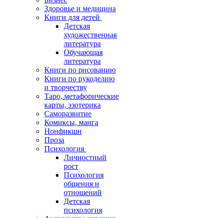
Здоровье и медицина
Книги для детей
Детская
художественная
литература
Обучающая
литература
Книги по рисованию
Книги по рукоделию
и творчеству
Таро, метафорические
карты, эзотерика
Саморазвитие
Комиксы, манга
Нонфикшн
Проза
Психология
Личностный
рост
Психология
общения и
отношений
Детская
психология