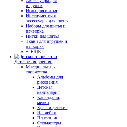
Аксессуары для
игрушек
Иглы для шитья
Инструменты и
аксессуары для шитья
Наборы для шитья и
пэчворка
Нитки для шитья
Ткани для игрушек и
пэчворка
+ ЕЩЕ 1
Детское творчество
Материалы для
творчества
Альбомы для
рисования
Детская
канцелярия
Карандаши,
мелки
Краски детские
Наклейки
Пластилин
Фломастеры