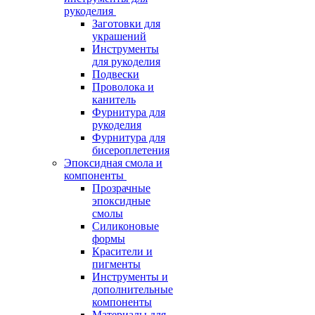
рукоделия
Заготовки для
украшений
Инструменты
для рукоделия
Подвески
Проволока и
канитель
Фурнитура для
рукоделия
Фурнитура для
бисероплетения
Эпоксидная смола и
компоненты
Прозрачные
эпоксидные
смолы
Силиконовые
формы
Красители и
пигменты
Инструменты и
дополнительные
компоненты
Материалы для