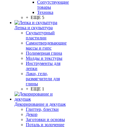
Сопутствующие
товары
Техника
+ ЕЩЕ 5
Лепка и скульптура
Скульптурный
пластилин
Самоотвердевающие
массы и гипс
Полимерная глина
Молды и текстуры
Инструменты для
лепки
Лаки, гели,
размягчители для
глины
+ ЕЩЕ 1
Декорирование и декупаж
Глиттер, блестки
Декор
Заготовки и основы
Поталь и золочение