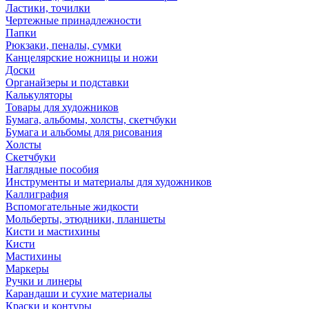
Ластики, точилки
Чертежные принадлежности
Папки
Рюкзаки, пеналы, сумки
Канцелярские ножницы и ножи
Доски
Органайзеры и подставки
Калькуляторы
Товары для художников
Бумага, альбомы, холсты, скетчбуки
Бумага и альбомы для рисования
Холсты
Скетчбуки
Наглядные пособия
Инструменты и материалы для художников
Каллиграфия
Вспомогательные жидкости
Мольберты, этюдники, планшеты
Кисти и мастихины
Кисти
Мастихины
Маркеры
Ручки и линеры
Карандаши и сухие материалы
Краски и контуры