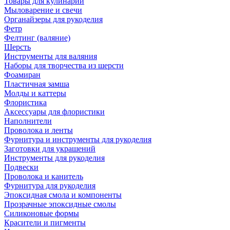
Товары для кулинарии
Мыловарение и свечи
Органайзеры для рукоделия
Фетр
Фелтинг (валяние)
Шерсть
Инструменты для валяния
Наборы для творчества из шерсти
Фоамиран
Пластичная замша
Молды и каттеры
Флористика
Аксессуары для флористики
Наполнители
Проволока и ленты
Фурнитура и инструменты для рукоделия
Заготовки для украшений
Инструменты для рукоделия
Подвески
Проволока и канитель
Фурнитура для рукоделия
Эпоксидная смола и компоненты
Прозрачные эпоксидные смолы
Силиконовые формы
Красители и пигменты