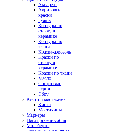
Акварель
Акриловые
краски
Гуашь
Контуры по
стеклу и
керамике
Контуры по
ткани
Краска-аэрозоль
Краски по
стеклу и
керамике
Краски по ткани
Масло
Спиртовые
чернила
Эбру
Кисти и мастихины
Кисти
Мастихины
Маркеры
Наглядные пособия
Мольберты,
этюдники, планшеты