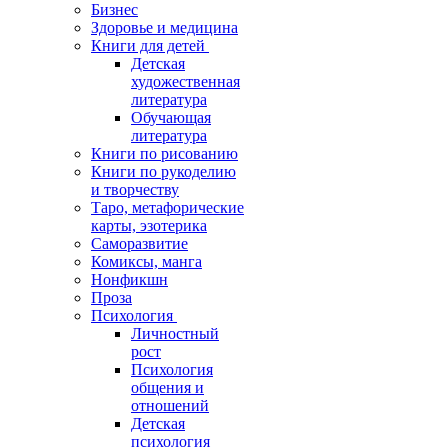
Бизнес
Здоровье и медицина
Книги для детей
Детская
художественная
литература
Обучающая
литература
Книги по рисованию
Книги по рукоделию
и творчеству
Таро, метафорические
карты, эзотерика
Саморазвитие
Комиксы, манга
Нонфикшн
Проза
Психология
Личностный
рост
Психология
общения и
отношений
Детская
психология