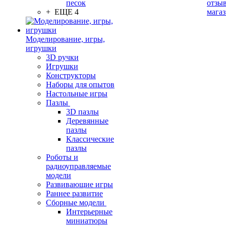
песок
отзыв
+ ЕЩЕ 4
мага
Моделирование, игры,
игрушки
3D ручки
Игрушки
Конструкторы
Наборы для опытов
Настольные игры
Пазлы
3D пазлы
Деревянные
пазлы
Классические
пазлы
Роботы и
радиоуправляемые
модели
Развивающие игры
Раннее развитие
Сборные модели
Интерьерные
миниатюры