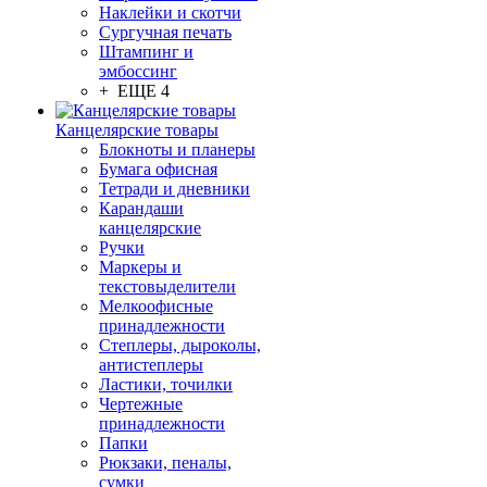
Наклейки и скотчи
Сургучная печать
Штампинг и
эмбоссинг
+ ЕЩЕ 4
Канцелярские товары
Блокноты и планеры
Бумага офисная
Тетради и дневники
Карандаши
канцелярские
Ручки
Маркеры и
текстовыделители
Мелкоофисные
принадлежности
Степлеры, дыроколы,
антистеплеры
Ластики, точилки
Чертежные
принадлежности
Папки
Рюкзаки, пеналы,
сумки