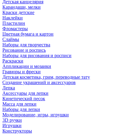
Детская канцелярия
Карандаши, мелки
Краски детские
Наклейки
Пластилин
Фломастеры
Цветная бумага и картон
Слаймы
Наборы для творчества
Рисование и роспись
Наборы для рисования и росписи
Раскраски
Аппликации и мозаики
Гравюры и фрески
Детская косметика, грим, переводные тату
Создание украшений и аксессуаров
Лепка
Аксессуары для лепки
Кинетический песок
Масса для лепки
Наборы для лепки
Моделирование, игры, игрушки
3D ручки
Игрушки
Конструкторы