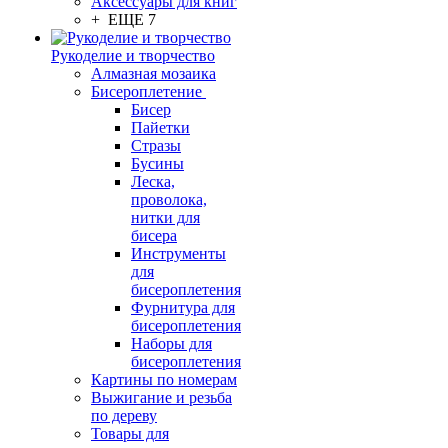
Аксессуары для книг
+ ЕЩЕ 7
Рукоделие и творчество
Алмазная мозаика
Бисероплетение
Бисер
Пайетки
Стразы
Бусины
Леска,
проволока,
нитки для
бисера
Инструменты
для
бисероплетения
Фурнитура для
бисероплетения
Наборы для
бисероплетения
Картины по номерам
Выжигание и резьба
по дереву
Товары для