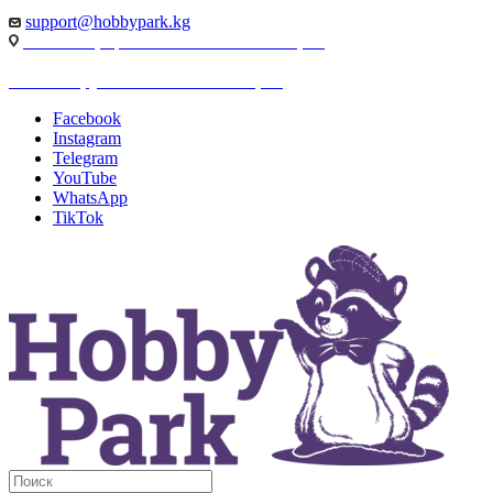
support@hobbypark.kg
г. Бишкек, пр-т. Чынгыза Айтматова, 91
г. Бишкек, ул. Якова Логвиненко, 55
Facebook
Instagram
Telegram
YouTube
WhatsApp
TikTok