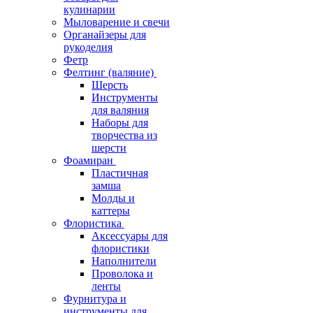
кулинарии
Мыловарение и свечи
Органайзеры для
рукоделия
Фетр
Фелтинг (валяние)
Шерсть
Инструменты
для валяния
Наборы для
творчества из
шерсти
Фоамиран
Пластичная
замша
Молды и
каттеры
Флористика
Аксессуары для
флористики
Наполнители
Проволока и
ленты
Фурнитура и
инструменты для