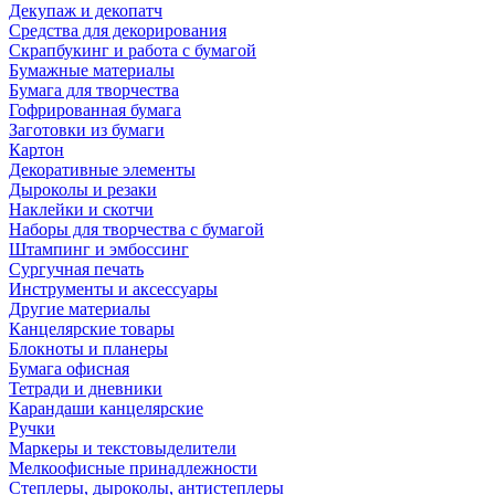
Декупаж и декопатч
Средства для декорирования
Скрапбукинг и работа с бумагой
Бумажные материалы
Бумага для творчества
Гофрированная бумага
Заготовки из бумаги
Картон
Декоративные элементы
Дыроколы и резаки
Наклейки и скотчи
Наборы для творчества с бумагой
Штампинг и эмбоссинг
Сургучная печать
Инструменты и аксессуары
Другие материалы
Канцелярские товары
Блокноты и планеры
Бумага офисная
Тетради и дневники
Карандаши канцелярские
Ручки
Маркеры и текстовыделители
Мелкоофисные принадлежности
Степлеры, дыроколы, антистеплеры