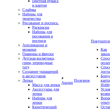
Цветная бумага
и картон
Слаймы
Наборы для
творчества
Рисование и роспись
Раскраски
Наборы для
рисования и
росписи
Покупател
Аппликации и
мозаики
Как
Гравюры и фрески
заказ
Детская косметика,
Спос
грим, переводные
опла
тату
Спос
Создание украшений
дост
и аксессуаров
Бону
Лепка
Полезное
карта
Акции
Масса для лепки
Hobb
Аксессуары для
Усло
лепки
возвр
Наборы для
Вопр
лепки
ответ
Кинетический
Оста