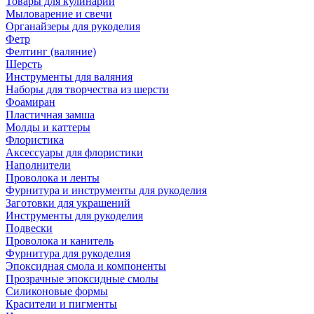
Товары для кулинарии
Мыловарение и свечи
Органайзеры для рукоделия
Фетр
Фелтинг (валяние)
Шерсть
Инструменты для валяния
Наборы для творчества из шерсти
Фоамиран
Пластичная замша
Молды и каттеры
Флористика
Аксессуары для флористики
Наполнители
Проволока и ленты
Фурнитура и инструменты для рукоделия
Заготовки для украшений
Инструменты для рукоделия
Подвески
Проволока и канитель
Фурнитура для рукоделия
Эпоксидная смола и компоненты
Прозрачные эпоксидные смолы
Силиконовые формы
Красители и пигменты