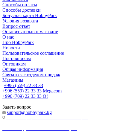
Способы оплаты
Способы доставки
Бонусная карта HobbyPark
Условия возврата
Вопрос-ответ
Оставить отзыв о магазине
О нас
Про HobbyPark
Новости
Пользовательское соглашение
Поставщикам
Оптовикам
Общая информация
Связаться с отделом продаж
Магазины
+996 (559) 22 33 33
+996 (559) 22 33 33
Megacom
+996 (709) 22 33 33
O!
Задать вопрос
support@hobbypark.kg
г. Бишкек, пр-т. Чынгыза Айтматова, 91
г. Бишкек, ул. Якова Логвиненко, 55