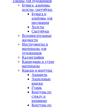
Товары для художников
Бумага, альбомы,
холсты, скетчбуки
Бумага и
альбомы для
рисования
Холсты
Скетчбуки
Вспомогательные
жидкости
Инструменты и
материалы для
художников
Каллиграфия
Карандаши и сухие
материалы
Краски и контуры
Акварель
Акриловые
краски
Гуашь
Контуры по
стеклу и
керамике
Контуры по