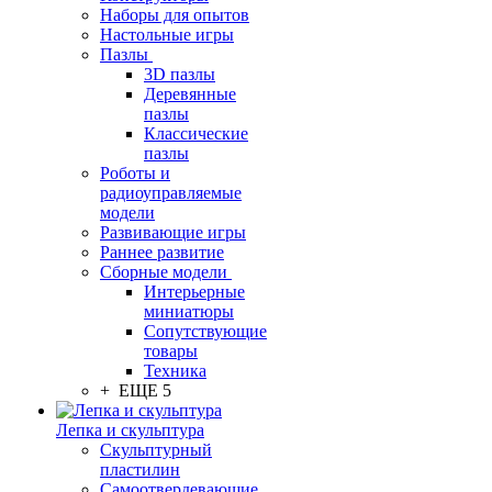
Наборы для опытов
Настольные игры
Пазлы
3D пазлы
Деревянные
пазлы
Классические
пазлы
Роботы и
радиоуправляемые
модели
Развивающие игры
Раннее развитие
Сборные модели
Интерьерные
миниатюры
Сопутствующие
товары
Техника
+ ЕЩЕ 5
Лепка и скульптура
Скульптурный
пластилин
Самоотвердевающие