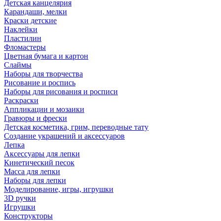
Детская канцелярия
Карандаши, мелки
Краски детские
Наклейки
Пластилин
Фломастеры
Цветная бумага и картон
Слаймы
Наборы для творчества
Рисование и роспись
Наборы для рисования и росписи
Раскраски
Аппликации и мозаики
Гравюры и фрески
Детская косметика, грим, переводные тату
Создание украшений и аксессуаров
Лепка
Аксессуары для лепки
Кинетический песок
Масса для лепки
Наборы для лепки
Моделирование, игры, игрушки
3D ручки
Игрушки
Конструкторы