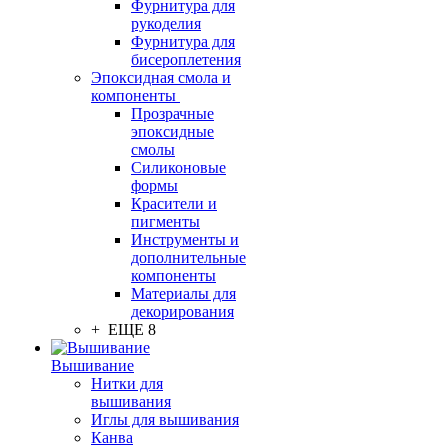
Фурнитура для
рукоделия
Фурнитура для
бисероплетения
Эпоксидная смола и
компоненты
Прозрачные
эпоксидные
смолы
Силиконовые
формы
Красители и
пигменты
Инструменты и
дополнительные
компоненты
Материалы для
декорирования
+ ЕЩЕ 8
Вышивание
Нитки для
вышивания
Иглы для вышивания
Канва