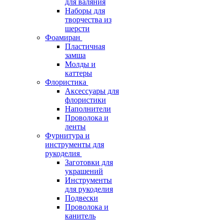
для валяния
Наборы для
творчества из
шерсти
Фоамиран
Пластичная
замша
Молды и
каттеры
Флористика
Аксессуары для
флористики
Наполнители
Проволока и
ленты
Фурнитура и
инструменты для
рукоделия
Заготовки для
украшений
Инструменты
для рукоделия
Подвески
Проволока и
канитель