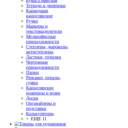
Бумага офисная
Тетради и дневники
Карандаши
канцелярские
Ручки
Маркеры и
текстовыделители
Мелкоофисные
принадлежности
Степлеры, дыроколы,
антистеплеры
Ластики, точилки
Чертежные
принадлежности
Папки
Рюкзаки, пеналы,
сумки
Канцелярские
ножницы и ножи
Доски
Органайзеры и
подставки
Калькуляторы
+ ЕЩЕ 11