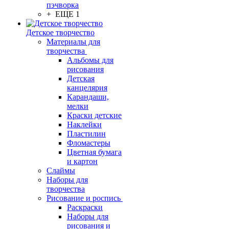
пэчворка
+ ЕЩЕ 1
Детское творчество
Материалы для
творчества
Альбомы для
рисования
Детская
канцелярия
Карандаши,
мелки
Краски детские
Наклейки
Пластилин
Фломастеры
Цветная бумага
и картон
Слаймы
Наборы для
творчества
Рисование и роспись
Раскраски
Наборы для
рисования и