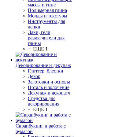
массы и гипс
Полимерная глина
Молды и текстуры
Инструменты для
лепки
Лаки, гели,
размягчители для
глины
+ ЕЩЕ 1
Декорирование и декупаж
Глиттер, блестки
Декор
Заготовки и основы
Поталь и золочение
Декупаж и декопатч
Средства для
декорирования
+ ЕЩЕ 1
Скрапбукинг и работа с
бумагой
Бумажные материалы