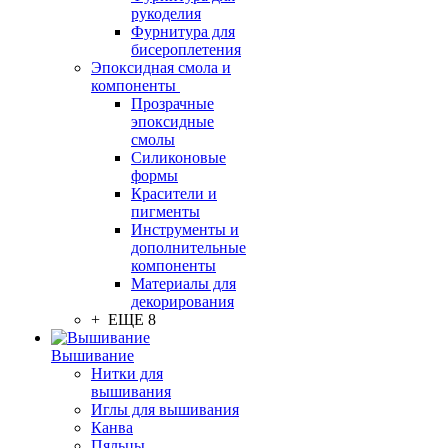
рукоделия
Фурнитура для
бисероплетения
Эпоксидная смола и
компоненты
Прозрачные
эпоксидные
смолы
Силиконовые
формы
Красители и
пигменты
Инструменты и
дополнительные
компоненты
Материалы для
декорирования
+ ЕЩЕ 8
Вышивание
Нитки для
вышивания
Иглы для вышивания
Канва
Пяльцы