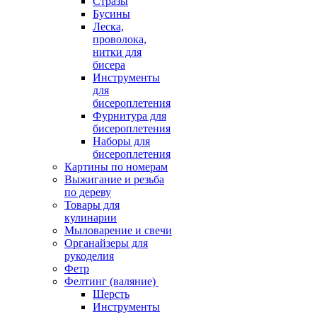
Стразы
Бусины
Леска,
проволока,
нитки для
бисера
Инструменты
для
бисероплетения
Фурнитура для
бисероплетения
Наборы для
бисероплетения
Картины по номерам
Выжигание и резьба
по дереву
Товары для
кулинарии
Мыловарение и свечи
Органайзеры для
рукоделия
Фетр
Фелтинг (валяние)
Шерсть
Инструменты