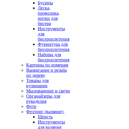
Бусины
Леска,
проволока,
нитки для
бисера
Инструменты
для
бисероплетения
Фурнитура для
бисероплетения
Наборы для
бисероплетения
Картины по номерам
Выжигание и резьба
по дереву
Товары для
кулинарии
Мыловарение и свечи
Органайзеры для
рукоделия
Фетр
Фелтинг (валяние)
Шерсть
Инструменты
для валяния