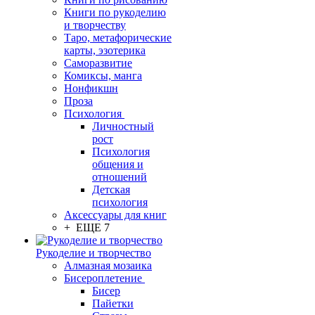
Книги по рукоделию
и творчеству
Таро, метафорические
карты, эзотерика
Саморазвитие
Комиксы, манга
Нонфикшн
Проза
Психология
Личностный
рост
Психология
общения и
отношений
Детская
психология
Аксессуары для книг
+ ЕЩЕ 7
Рукоделие и творчество
Алмазная мозаика
Бисероплетение
Бисер
Пайетки