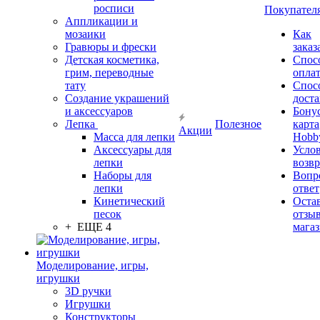
росписи
Покупател
Аппликации и
мозаики
Как
Гравюры и фрески
заказ
Детская косметика,
Спос
грим, переводные
опла
тату
Спос
Создание украшений
дост
и аксессуаров
Бону
Лепка
Полезное
карта
Акции
Масса для лепки
Hobb
Аксессуары для
Усло
лепки
возвр
Наборы для
Вопр
лепки
ответ
Кинетический
Оста
песок
отзыв
+ ЕЩЕ 4
мага
Моделирование, игры,
игрушки
3D ручки
Игрушки
Конструкторы