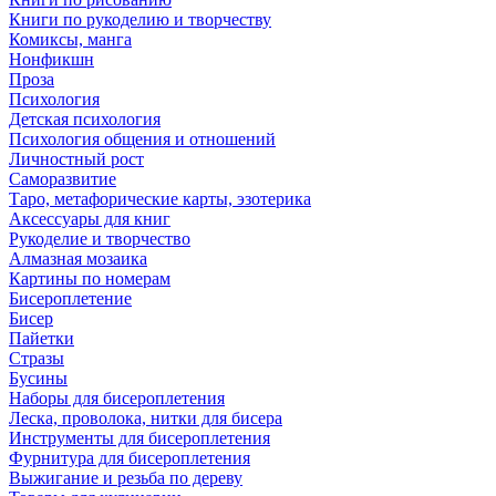
Книги по рукоделию и творчеству
Комиксы, манга
Нонфикшн
Проза
Психология
Детская психология
Психология общения и отношений
Личностный рост
Саморазвитие
Таро, метафорические карты, эзотерика
Аксессуары для книг
Рукоделие и творчество
Алмазная мозаика
Картины по номерам
Бисероплетение
Бисер
Пайетки
Стразы
Бусины
Наборы для бисероплетения
Леска, проволока, нитки для бисера
Инструменты для бисероплетения
Фурнитура для бисероплетения
Выжигание и резьба по дереву