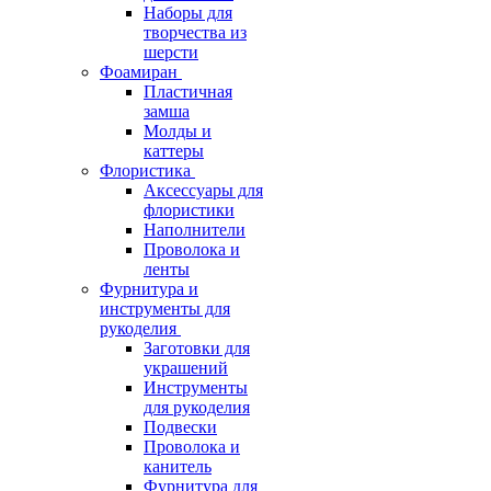
Наборы для
творчества из
шерсти
Фоамиран
Пластичная
замша
Молды и
каттеры
Флористика
Аксессуары для
флористики
Наполнители
Проволока и
ленты
Фурнитура и
инструменты для
рукоделия
Заготовки для
украшений
Инструменты
для рукоделия
Подвески
Проволока и
канитель
Фурнитура для