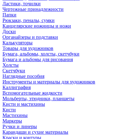
Ластики, точилки
Чертежные принадлежности
Папки
Рюкзаки, пеналы, сумки
Канцелярские ножницы и ножи
Доски
Органайзеры и подставки
Калькуляторы
Товары для художников
Бумага, альбомы, холсты, скетчбуки
Бумага и альбомы для рисования
Холсты
Скетчбуки
Наглядные пособия
Инструменты и материалы для художников
Каллиграфия
Вспомогательные жидкости
Мольберты, этюдники, планшеты
Кисти и мастихины
Кисти
Мастихины
Маркеры
Ручки и линеры
Карандаши и сухие материалы
Краски и контуры