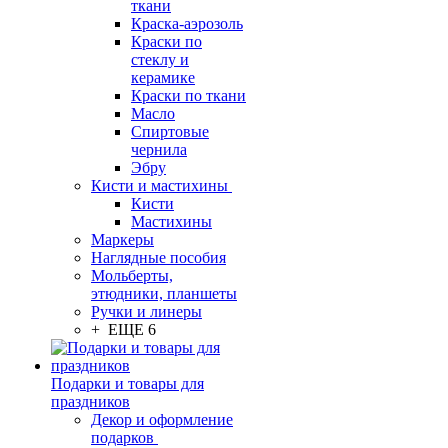
ткани
Краска-аэрозоль
Краски по
стеклу и
керамике
Краски по ткани
Масло
Спиртовые
чернила
Эбру
Кисти и мастихины
Кисти
Мастихины
Маркеры
Наглядные пособия
Мольберты,
этюдники, планшеты
Ручки и линеры
+ ЕЩЕ 6
Подарки и товары для
праздников
Декор и оформление
подарков