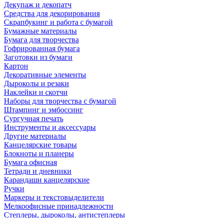
Декупаж и декопатч
Средства для декорирования
Скрапбукинг и работа с бумагой
Бумажные материалы
Бумага для творчества
Гофрированная бумага
Заготовки из бумаги
Картон
Декоративные элементы
Дыроколы и резаки
Наклейки и скотчи
Наборы для творчества с бумагой
Штампинг и эмбоссинг
Сургучная печать
Инструменты и аксессуары
Другие материалы
Канцелярские товары
Блокноты и планеры
Бумага офисная
Тетради и дневники
Карандаши канцелярские
Ручки
Маркеры и текстовыделители
Мелкоофисные принадлежности
Степлеры, дыроколы, антистеплеры