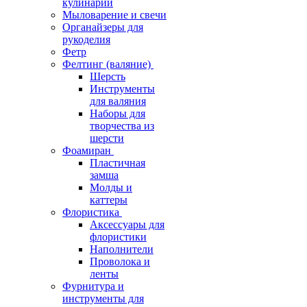
кулинарии
Мыловарение и свечи
Органайзеры для
рукоделия
Фетр
Фелтинг (валяние)
Шерсть
Инструменты
для валяния
Наборы для
творчества из
шерсти
Фоамиран
Пластичная
замша
Молды и
каттеры
Флористика
Аксессуары для
флористики
Наполнители
Проволока и
ленты
Фурнитура и
инструменты для