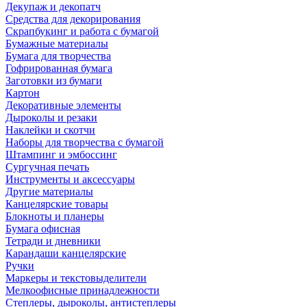
Декупаж и декопатч
Средства для декорирования
Скрапбукинг и работа с бумагой
Бумажные материалы
Бумага для творчества
Гофрированная бумага
Заготовки из бумаги
Картон
Декоративные элементы
Дыроколы и резаки
Наклейки и скотчи
Наборы для творчества с бумагой
Штампинг и эмбоссинг
Сургучная печать
Инструменты и аксессуары
Другие материалы
Канцелярские товары
Блокноты и планеры
Бумага офисная
Тетради и дневники
Карандаши канцелярские
Ручки
Маркеры и текстовыделители
Мелкоофисные принадлежности
Степлеры, дыроколы, антистеплеры