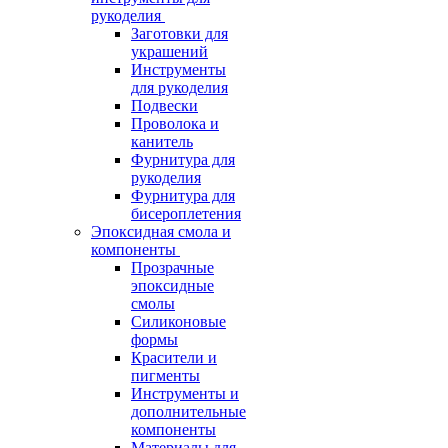
рукоделия
Заготовки для
украшений
Инструменты
для рукоделия
Подвески
Проволока и
канитель
Фурнитура для
рукоделия
Фурнитура для
бисероплетения
Эпоксидная смола и
компоненты
Прозрачные
эпоксидные
смолы
Силиконовые
формы
Красители и
пигменты
Инструменты и
дополнительные
компоненты
Материалы для