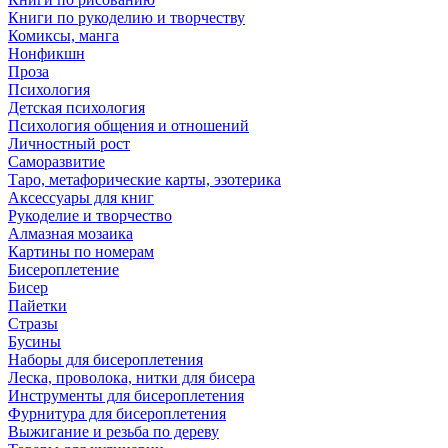
Книги по рукоделию и творчеству
Комиксы, манга
Нонфикшн
Проза
Психология
Детская психология
Психология общения и отношений
Личностный рост
Саморазвитие
Таро, метафорические карты, эзотерика
Аксессуары для книг
Рукоделие и творчество
Алмазная мозаика
Картины по номерам
Бисероплетение
Бисер
Пайетки
Стразы
Бусины
Наборы для бисероплетения
Леска, проволока, нитки для бисера
Инструменты для бисероплетения
Фурнитура для бисероплетения
Выжигание и резьба по дереву