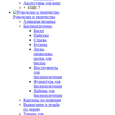
Аксессуары для книг
+ ЕЩЕ 7
Рукоделие и творчество
Алмазная мозаика
Бисероплетение
Бисер
Пайетки
Стразы
Бусины
Леска,
проволока,
нитки для
бисера
Инструменты
для
бисероплетения
Фурнитура для
бисероплетения
Наборы для
бисероплетения
Картины по номерам
Выжигание и резьба
по дереву
Товары для