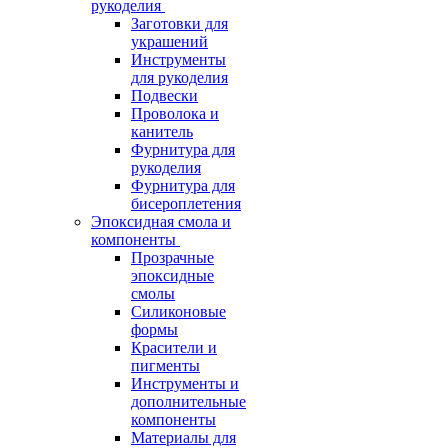
рукоделия
Заготовки для
украшений
Инструменты
для рукоделия
Подвески
Проволока и
канитель
Фурнитура для
рукоделия
Фурнитура для
бисероплетения
Эпоксидная смола и
компоненты
Прозрачные
эпоксидные
смолы
Силиконовые
формы
Красители и
пигменты
Инструменты и
дополнительные
компоненты
Материалы для