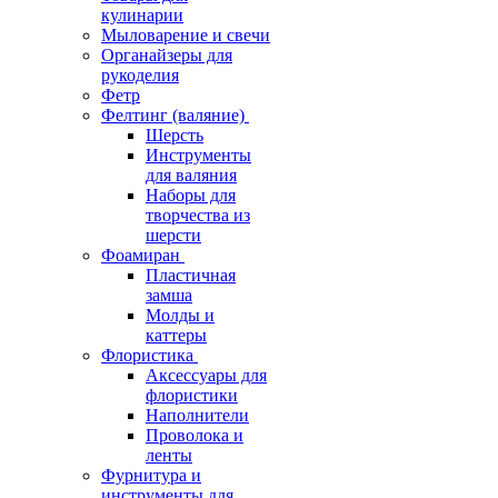
кулинарии
Мыловарение и свечи
Органайзеры для
рукоделия
Фетр
Фелтинг (валяние)
Шерсть
Инструменты
для валяния
Наборы для
творчества из
шерсти
Фоамиран
Пластичная
замша
Молды и
каттеры
Флористика
Аксессуары для
флористики
Наполнители
Проволока и
ленты
Фурнитура и
инструменты для