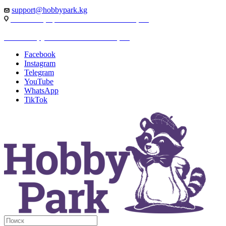
support@hobbypark.kg
г. Бишкек, пр-т. Чынгыза Айтматова, 91
г. Бишкек, ул. Якова Логвиненко, 55
Facebook
Instagram
Telegram
YouTube
WhatsApp
TikTok