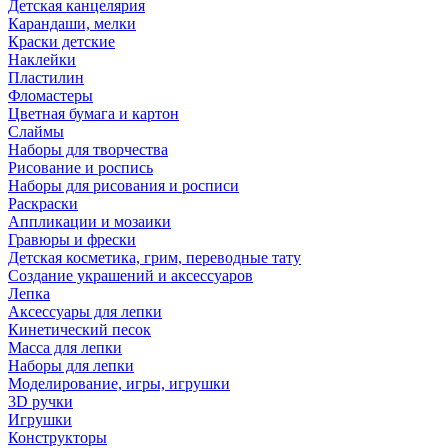
Детская канцелярия
Карандаши, мелки
Краски детские
Наклейки
Пластилин
Фломастеры
Цветная бумага и картон
Слаймы
Наборы для творчества
Рисование и роспись
Наборы для рисования и росписи
Раскраски
Аппликации и мозаики
Гравюры и фрески
Детская косметика, грим, переводные тату
Создание украшений и аксессуаров
Лепка
Аксессуары для лепки
Кинетический песок
Масса для лепки
Наборы для лепки
Моделирование, игры, игрушки
3D ручки
Игрушки
Конструкторы