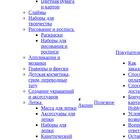
Цветная бумага
и картон
Слаймы
Наборы для
творчества
Рисование и роспись
Раскраски
Наборы для
рисования и
росписи
Покупател
Аппликации и
мозаики
Как
Гравюры и фрески
заказ
Детская косметика,
Спос
грим, переводные
опла
тату
Спос
Создание украшений
дост
и аксессуаров
Бону
Лепка
Полезное
карта
Акции
Масса для лепки
Hobb
Аксессуары для
Усло
лепки
возвр
Наборы для
Вопр
лепки
ответ
Кинетический
Оста