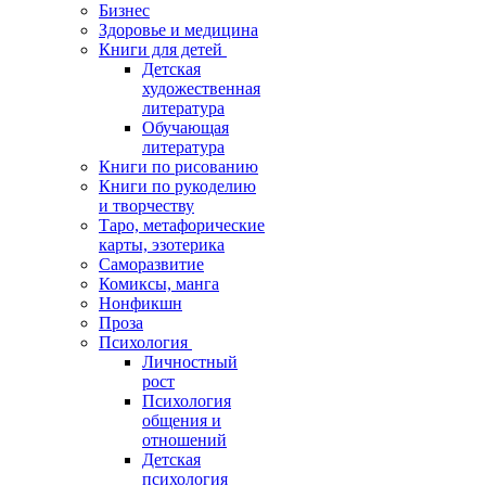
Бизнес
Здоровье и медицина
Книги для детей
Детская
художественная
литература
Обучающая
литература
Книги по рисованию
Книги по рукоделию
и творчеству
Таро, метафорические
карты, эзотерика
Саморазвитие
Комиксы, манга
Нонфикшн
Проза
Психология
Личностный
рост
Психология
общения и
отношений
Детская
психология