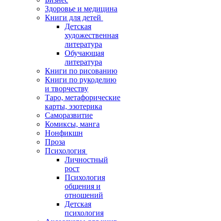
Здоровье и медицина
Книги для детей
Детская
художественная
литература
Обучающая
литература
Книги по рисованию
Книги по рукоделию
и творчеству
Таро, метафорические
карты, эзотерика
Саморазвитие
Комиксы, манга
Нонфикшн
Проза
Психология
Личностный
рост
Психология
общения и
отношений
Детская
психология