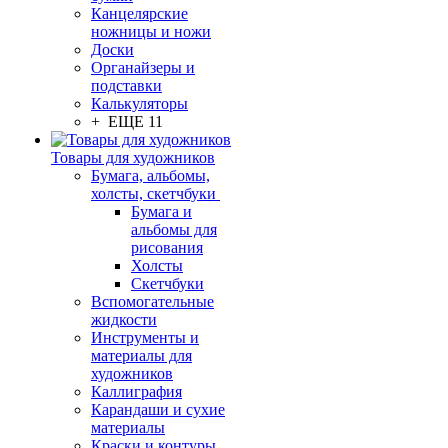
Канцелярские
ножницы и ножи
Доски
Органайзеры и
подставки
Калькуляторы
+ ЕЩЕ 11
Товары для художников
Бумага, альбомы,
холсты, скетчбуки
Бумага и
альбомы для
рисования
Холсты
Скетчбуки
Вспомогательные
жидкости
Инструменты и
материалы для
художников
Каллиграфия
Карандаши и сухие
материалы
Краски и контуры