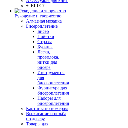
Аксессуары для книг
+ ЕЩЕ 7
Рукоделие и творчество
Алмазная мозаика
Бисероплетение
Бисер
Пайетки
Стразы
Бусины
Леска,
проволока,
нитки для
бисера
Инструменты
для
бисероплетения
Фурнитура для
бисероплетения
Наборы для
бисероплетения
Картины по номерам
Выжигание и резьба
по дереву
Товары для