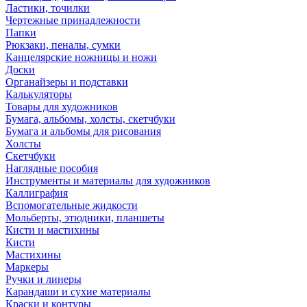
Ластики, точилки
Чертежные принадлежности
Папки
Рюкзаки, пеналы, сумки
Канцелярские ножницы и ножи
Доски
Органайзеры и подставки
Калькуляторы
Товары для художников
Бумага, альбомы, холсты, скетчбуки
Бумага и альбомы для рисования
Холсты
Скетчбуки
Наглядные пособия
Инструменты и материалы для художников
Каллиграфия
Вспомогательные жидкости
Мольберты, этюдники, планшеты
Кисти и мастихины
Кисти
Мастихины
Маркеры
Ручки и линеры
Карандаши и сухие материалы
Краски и контуры