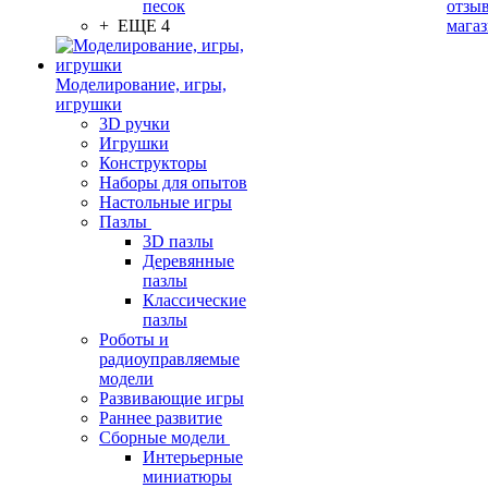
песок
отзыв
+ ЕЩЕ 4
мага
Моделирование, игры,
игрушки
3D ручки
Игрушки
Конструкторы
Наборы для опытов
Настольные игры
Пазлы
3D пазлы
Деревянные
пазлы
Классические
пазлы
Роботы и
радиоуправляемые
модели
Развивающие игры
Раннее развитие
Сборные модели
Интерьерные
миниатюры