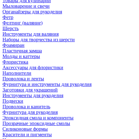
Товары для кулинарии
Мыловарение и свечи
Органайзеры для рукоделия
Фетр
Фелтинг (валяние)
Шерсть
Инструменты для валяния
Наборы для творчества из шерсти
Фоамиран
Пластичная замша
Молды и каттеры
Флористика
Аксессуары для флористики
Наполнители
Проволока и ленты
Фурнитура и инструменты для рукоделия
Заготовки для украшений
Инструменты для рукоделия
Подвески
Проволока и канитель
Фурнитура для рукоделия
Эпоксидная смола и компоненты
Прозрачные эпоксидные смолы
Силиконовые формы
Красители и пигменты