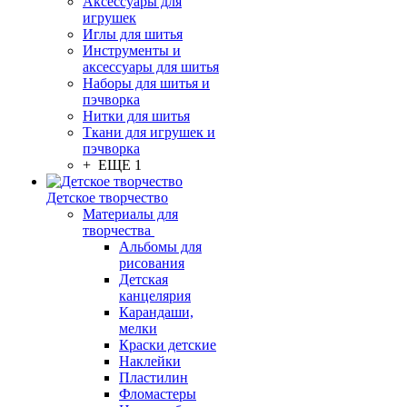
Аксессуары для
игрушек
Иглы для шитья
Инструменты и
аксессуары для шитья
Наборы для шитья и
пэчворка
Нитки для шитья
Ткани для игрушек и
пэчворка
+ ЕЩЕ 1
Детское творчество
Материалы для
творчества
Альбомы для
рисования
Детская
канцелярия
Карандаши,
мелки
Краски детские
Наклейки
Пластилин
Фломастеры