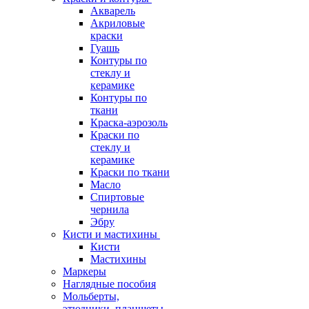
Акварель
Акриловые
краски
Гуашь
Контуры по
стеклу и
керамике
Контуры по
ткани
Краска-аэрозоль
Краски по
стеклу и
керамике
Краски по ткани
Масло
Спиртовые
чернила
Эбру
Кисти и мастихины
Кисти
Мастихины
Маркеры
Наглядные пособия
Мольберты,
этюдники, планшеты