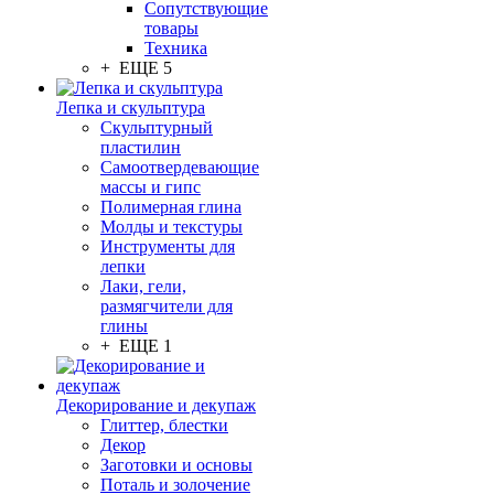
Сопутствующие
товары
Техника
+ ЕЩЕ 5
Лепка и скульптура
Скульптурный
пластилин
Самоотвердевающие
массы и гипс
Полимерная глина
Молды и текстуры
Инструменты для
лепки
Лаки, гели,
размягчители для
глины
+ ЕЩЕ 1
Декорирование и декупаж
Глиттер, блестки
Декор
Заготовки и основы
Поталь и золочение