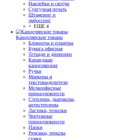
Наклейки и скотчи
Сургучная печать
Штампинг и
эмбоссинг
+ ЕЩЕ 4
Канцелярские товары
Блокноты и планеры
Бумага офисная
Тетради и дневники
Карандаши
канцелярские
Ручки
Маркеры и
текстовыделители
Мелкоофисные
принадлежности
Степлеры, дыроколы,
антистеплеры
Ластики, точилки
Чертежные
принадлежности
Папки
Рюкзаки, пеналы,
сумки