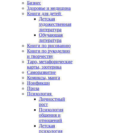
Бизнес
Здоровье и медицина
Книги для детей
Детская
художественная
литература
Обучающая
литература
Книги по рисованию
Книги по рукоделию
и творчеству
Таро, метафорические
карты, эзотерика
Саморазвитие
Комиксы, манга
Нонфикшн
Проза
Психология
Личностный
рост
Психология
общения и
отношений
Детская
психология