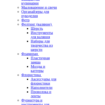
кулинарии
Мыловарение и свечи
Органайзеры для
рукоделия
Фетр
Фелтинг (валяние)
Шерсть
Инструменты
для валяния
Наборы для
творчества из
шерсти
Фоамиран
Пластичная
замша
Молды и
каттеры
Флористика
Аксессуары для
флористики
Наполнители
Проволока и
ленты
Фурнитура и
инструменты для