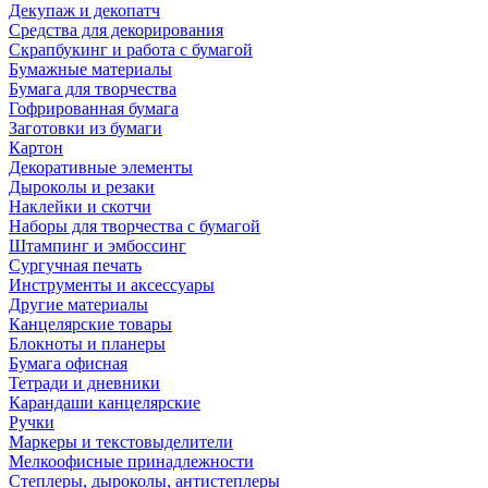
Декупаж и декопатч
Средства для декорирования
Скрапбукинг и работа с бумагой
Бумажные материалы
Бумага для творчества
Гофрированная бумага
Заготовки из бумаги
Картон
Декоративные элементы
Дыроколы и резаки
Наклейки и скотчи
Наборы для творчества с бумагой
Штампинг и эмбоссинг
Сургучная печать
Инструменты и аксессуары
Другие материалы
Канцелярские товары
Блокноты и планеры
Бумага офисная
Тетради и дневники
Карандаши канцелярские
Ручки
Маркеры и текстовыделители
Мелкоофисные принадлежности
Степлеры, дыроколы, антистеплеры