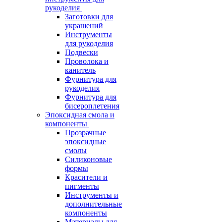
рукоделия
Заготовки для
украшений
Инструменты
для рукоделия
Подвески
Проволока и
канитель
Фурнитура для
рукоделия
Фурнитура для
бисероплетения
Эпоксидная смола и
компоненты
Прозрачные
эпоксидные
смолы
Силиконовые
формы
Красители и
пигменты
Инструменты и
дополнительные
компоненты
Материалы для