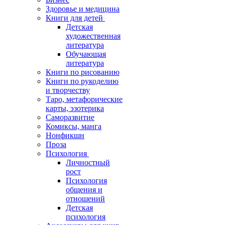
Здоровье и медицина
Книги для детей
Детская
художественная
литература
Обучающая
литература
Книги по рисованию
Книги по рукоделию
и творчеству
Таро, метафорические
карты, эзотерика
Саморазвитие
Комиксы, манга
Нонфикшн
Проза
Психология
Личностный
рост
Психология
общения и
отношений
Детская
психология