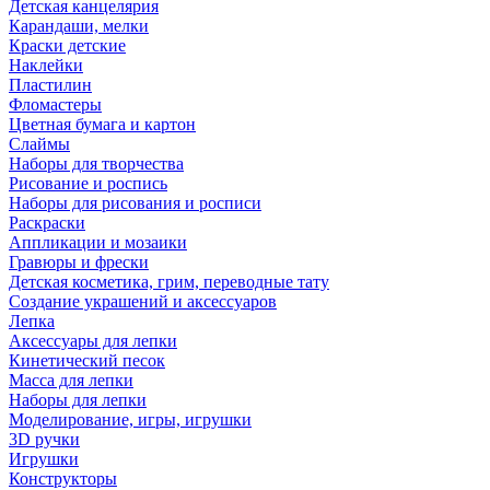
Детская канцелярия
Карандаши, мелки
Краски детские
Наклейки
Пластилин
Фломастеры
Цветная бумага и картон
Слаймы
Наборы для творчества
Рисование и роспись
Наборы для рисования и росписи
Раскраски
Аппликации и мозаики
Гравюры и фрески
Детская косметика, грим, переводные тату
Создание украшений и аксессуаров
Лепка
Аксессуары для лепки
Кинетический песок
Масса для лепки
Наборы для лепки
Моделирование, игры, игрушки
3D ручки
Игрушки
Конструкторы