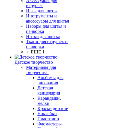
Аксессуары для
игрушек
Иглы для шитья
Инструменты и
аксессуары для шитья
Наборы для шитья и
пэчворка
Нитки для шитья
Ткани для игрушек и
пэчворка
+ ЕЩЕ 1
Детское творчество
Материалы для
творчества
Альбомы для
рисования
Детская
канцелярия
Карандаши,
мелки
Краски детские
Наклейки
Пластилин
Фломастеры