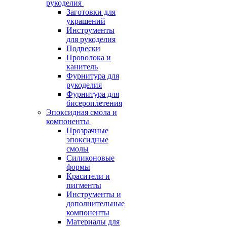
рукоделия
Заготовки для
украшений
Инструменты
для рукоделия
Подвески
Проволока и
канитель
Фурнитура для
рукоделия
Фурнитура для
бисероплетения
Эпоксидная смола и
компоненты
Прозрачные
эпоксидные
смолы
Силиконовые
формы
Красители и
пигменты
Инструменты и
дополнительные
компоненты
Материалы для