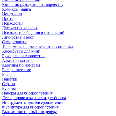
Книги по рукоделию и творчеству
Комиксы, манга
Нонфикшн
Проза
Психология
Детская психология
Психология общения и отношений
Личностный рост
Саморазвитие
Таро, метафорические карты, эзотерика
Аксессуары для книг
Рукоделие и творчество
Алмазная мозаика
Картины по номерам
Бисероплетение
Бисер
Пайетки
Стразы
Бусины
Наборы для бисероплетения
Леска, проволока, нитки для бисера
Инструменты для бисероплетения
Фурнитура для бисероплетения
Выжигание и резьба по дереву