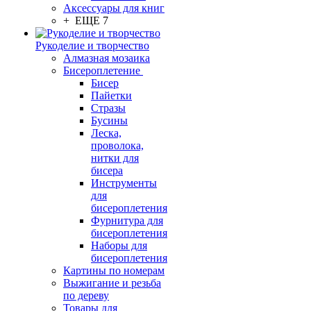
Аксессуары для книг
+ ЕЩЕ 7
Рукоделие и творчество
Алмазная мозаика
Бисероплетение
Бисер
Пайетки
Стразы
Бусины
Леска,
проволока,
нитки для
бисера
Инструменты
для
бисероплетения
Фурнитура для
бисероплетения
Наборы для
бисероплетения
Картины по номерам
Выжигание и резьба
по дереву
Товары для