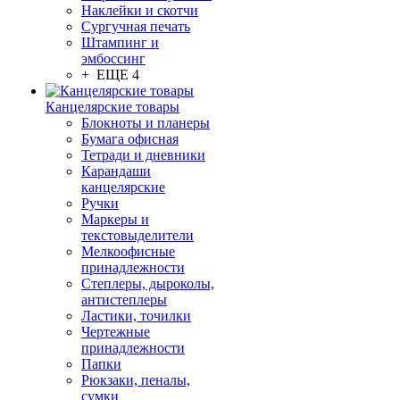
Наклейки и скотчи
Сургучная печать
Штампинг и
эмбоссинг
+ ЕЩЕ 4
Канцелярские товары
Блокноты и планеры
Бумага офисная
Тетради и дневники
Карандаши
канцелярские
Ручки
Маркеры и
текстовыделители
Мелкоофисные
принадлежности
Степлеры, дыроколы,
антистеплеры
Ластики, точилки
Чертежные
принадлежности
Папки
Рюкзаки, пеналы,
сумки