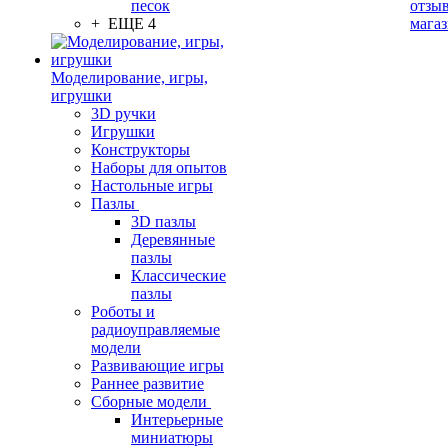
песок
отзыв
+ ЕЩЕ 4
мага
Моделирование, игры,
игрушки
3D ручки
Игрушки
Конструкторы
Наборы для опытов
Настольные игры
Пазлы
3D пазлы
Деревянные
пазлы
Классические
пазлы
Роботы и
радиоуправляемые
модели
Развивающие игры
Раннее развитие
Сборные модели
Интерьерные
миниатюры