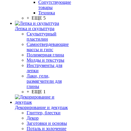
Сопутствующие
товары
Техника
+ ЕЩЕ 5
Лепка и скульптура
Скульптурный
пластилин
Самоотвердевающие
массы и гипс
Полимерная глина
Молды и текстуры
Инструменты для
лепки
Лаки, гели,
размягчители для
глины
+ ЕЩЕ 1
Декорирование и декупаж
Глиттер, блестки
Декор
Заготовки и основы
Поталь и золочение