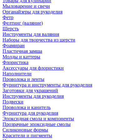
Товары для кулинарии
Мыловарение и свечи
Органайзеры для рукоделия
Фетр
Фелтинг (валяние)
Шерсть
Инструменты для валяния
Наборы для творчества из шерсти
Фоамиран
Пластичная замша
Молды и каттеры
Флористика
Аксессуары для флористики
Наполнители
Проволока и ленты
Фурнитура и инструменты для рукоделия
Заготовки для украшений
Инструменты для рукоделия
Подвески
Проволока и канитель
Фурнитура для рукоделия
Эпоксидная смола и компоненты
Прозрачные эпоксидные смолы
Силиконовые формы
Красители и пигменты