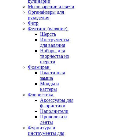
кулинарии
Мыловарение и свечи
Органайзеры для
рукоделия
Фетр
Фелтинг (валяние)
Шерсть
Инструменты
для валяния
Наборы для
творчества из
шерсти
Фоамиран
Пластичная
замша
Молды и
каттеры
Флористика
Аксессуары для
флористики
Наполнители
Проволока и
ленты
Фурнитура и
инструменты для