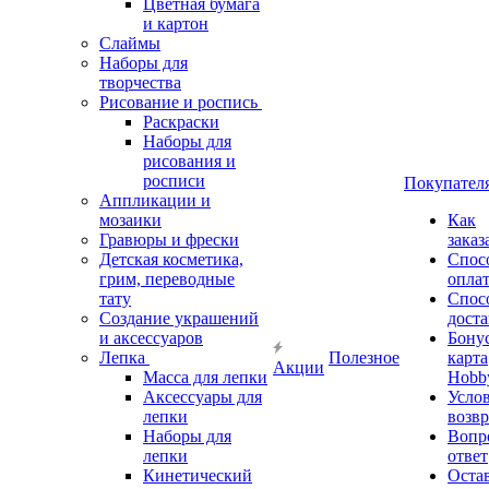
Цветная бумага
и картон
Слаймы
Наборы для
творчества
Рисование и роспись
Раскраски
Наборы для
рисования и
росписи
Покупател
Аппликации и
мозаики
Как
Гравюры и фрески
заказ
Детская косметика,
Спос
грим, переводные
опла
тату
Спос
Создание украшений
дост
и аксессуаров
Бону
Лепка
Полезное
карта
Акции
Масса для лепки
Hobb
Аксессуары для
Усло
лепки
возвр
Наборы для
Вопр
лепки
ответ
Кинетический
Оста