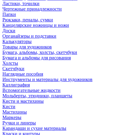
Ластики, точилки
Чертежные принадлежности
Папки
Рюкзаки, пеналы, сумки
Канцелярские ножницы и ножи
Доски
Органайзеры и подставки
Калькуляторы
Товары для художников
Бумага, альбомы, холсты, скетчбуки
Бумага и альбомы для рисования
Холсты
Скетчбуки
Наглядные пособия
Инструменты и материалы для художников
Каллиграфия
Вспомогательные жидкости
Мольберты, этюдники, планшеты
Кисти и мастихины
Кисти
Мастихины
Маркеры
Ручки и линеры
Карандаши и сухие материалы
Краски и контуры