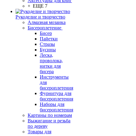
Аксессуары для книг
+ ЕЩЕ 7
Рукоделие и творчество
Алмазная мозаика
Бисероплетение
Бисер
Пайетки
Стразы
Бусины
Леска,
проволока,
нитки для
бисера
Инструменты
для
бисероплетения
Фурнитура для
бисероплетения
Наборы для
бисероплетения
Картины по номерам
Выжигание и резьба
по дереву
Товары для