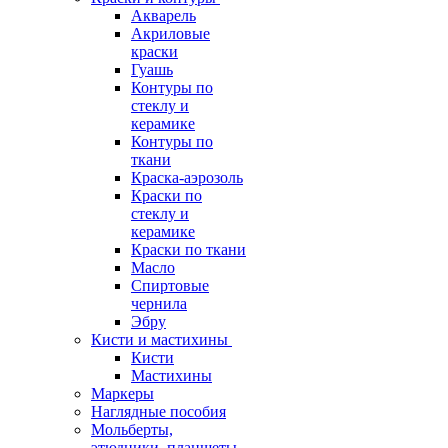
Акварель
Акриловые
краски
Гуашь
Контуры по
стеклу и
керамике
Контуры по
ткани
Краска-аэрозоль
Краски по
стеклу и
керамике
Краски по ткани
Масло
Спиртовые
чернила
Эбру
Кисти и мастихины
Кисти
Мастихины
Маркеры
Наглядные пособия
Мольберты,
этюдники, планшеты