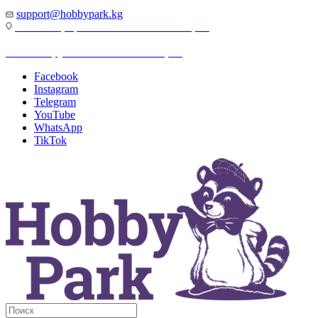
support@hobbypark.kg
г. Бишкек, пр-т. Чынгыза Айтматова, 91
г. Бишкек, ул. Якова Логвиненко, 55
Facebook
Instagram
Telegram
YouTube
WhatsApp
TikTok