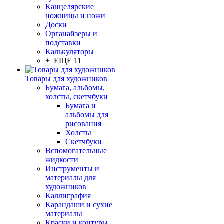
Канцелярские
ножницы и ножи
Доски
Органайзеры и
подставки
Калькуляторы
+ ЕЩЕ 11
Товары для художников
Бумага, альбомы,
холсты, скетчбуки
Бумага и
альбомы для
рисования
Холсты
Скетчбуки
Вспомогательные
жидкости
Инструменты и
материалы для
художников
Каллиграфия
Карандаши и сухие
материалы
Краски и контуры