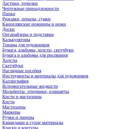
Ластики, точилки
Чертежные принадлежности
Папки
Рюкзаки, пеналы, сумки
Канцелярские ножницы и ножи
Доски
Органайзеры и подставки
Калькуляторы
Товары для художников
Бумага, альбомы, холсты, скетчбуки
Бумага и альбомы для рисования
Холсты
Скетчбуки
Наглядные пособия
Инструменты и материалы для художников
Каллиграфия
Вспомогательные жидкости
Мольберты, этюдники, планшеты
Кисти и мастихины
Кисти
Мастихины
Маркеры
Ручки и линеры
Карандаши и сухие материалы
Краски и контуры