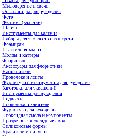
Товары для кулинарии
Мыловарение и свечи
Органайзеры для рукоделия
Фетр
Фелтинг (валяние)
Шерсть
Инструменты для валяния
Наборы для творчества из шерсти
Фоамиран
Пластичная замша
Молды и каттеры
Флористика
Аксессуары для флористики
Наполнители
Проволока и ленты
Фурнитура и инструменты для рукоделия
Заготовки для украшений
Инструменты для рукоделия
Подвески
Проволока и канитель
Фурнитура для рукоделия
Эпоксидная смола и компоненты
Прозрачные эпоксидные смолы
Силиконовые формы
Красители и пигменты