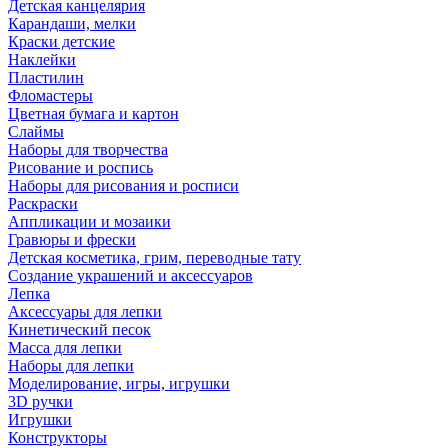
Детская канцелярия
Карандаши, мелки
Краски детские
Наклейки
Пластилин
Фломастеры
Цветная бумага и картон
Слаймы
Наборы для творчества
Рисование и роспись
Наборы для рисования и росписи
Раскраски
Аппликации и мозаики
Гравюры и фрески
Детская косметика, грим, переводные тату
Создание украшений и аксессуаров
Лепка
Аксессуары для лепки
Кинетический песок
Масса для лепки
Наборы для лепки
Моделирование, игры, игрушки
3D ручки
Игрушки
Конструкторы