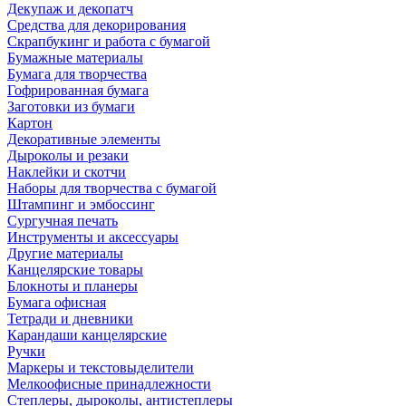
Декупаж и декопатч
Средства для декорирования
Скрапбукинг и работа с бумагой
Бумажные материалы
Бумага для творчества
Гофрированная бумага
Заготовки из бумаги
Картон
Декоративные элементы
Дыроколы и резаки
Наклейки и скотчи
Наборы для творчества с бумагой
Штампинг и эмбоссинг
Сургучная печать
Инструменты и аксессуары
Другие материалы
Канцелярские товары
Блокноты и планеры
Бумага офисная
Тетради и дневники
Карандаши канцелярские
Ручки
Маркеры и текстовыделители
Мелкоофисные принадлежности
Степлеры, дыроколы, антистеплеры