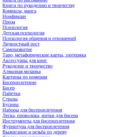
Книги по рукоделию и творчеству
Комиксы, манга
Нонфикшн
Проза
Психология
Детская психология
Психология общения и отношений
Личностный рост
Саморазвитие
Таро, метафорические карты, эзотерика
Аксессуары для книг
Рукоделие и творчество
Алмазная мозаика
Картины по номерам
Бисероплетение
Бисер
Пайетки
Стразы
Бусины
Наборы для бисероплетения
Леска, проволока, нитки для бисера
Инструменты для бисероплетения
Фурнитура для бисероплетения
Выжигание и резьба по дереву