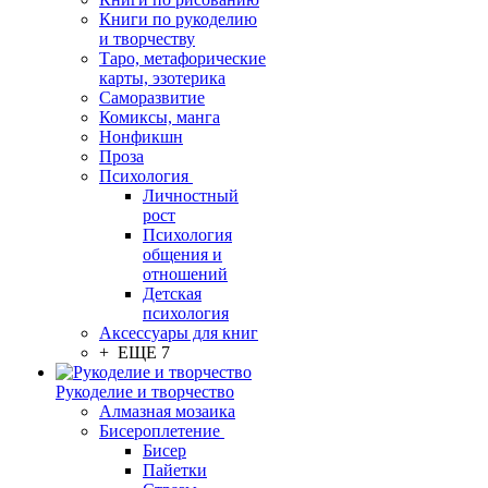
Книги по рукоделию
и творчеству
Таро, метафорические
карты, эзотерика
Саморазвитие
Комиксы, манга
Нонфикшн
Проза
Психология
Личностный
рост
Психология
общения и
отношений
Детская
психология
Аксессуары для книг
+ ЕЩЕ 7
Рукоделие и творчество
Алмазная мозаика
Бисероплетение
Бисер
Пайетки