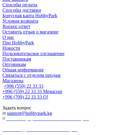
Способы оплаты
Способы доставки
Бонусная карта HobbyPark
Условия возврата
Вопрос-ответ
Оставить отзыв о магазине
О нас
Про HobbyPark
Новости
Пользовательское соглашение
Поставщикам
Оптовикам
Общая информация
Связаться с отделом продаж
Магазины
+996 (559) 22 33 33
+996 (559) 22 33 33
Megacom
+996 (709) 22 33 33
O!
Задать вопрос
support@hobbypark.kg
г. Бишкек, пр-т. Чынгыза Айтматова, 91
г. Бишкек, ул. Якова Логвиненко, 55