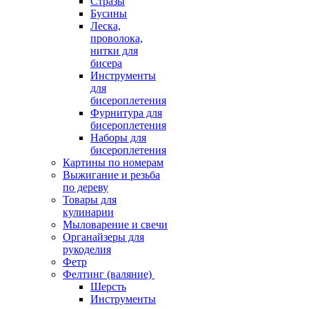
Стразы
Бусины
Леска,
проволока,
нитки для
бисера
Инструменты
для
бисероплетения
Фурнитура для
бисероплетения
Наборы для
бисероплетения
Картины по номерам
Выжигание и резьба
по дереву
Товары для
кулинарии
Мыловарение и свечи
Органайзеры для
рукоделия
Фетр
Фелтинг (валяние)
Шерсть
Инструменты