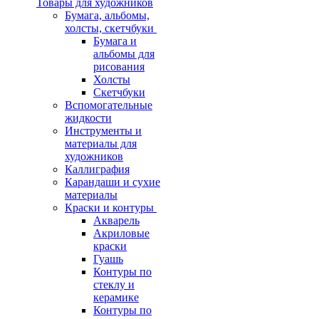
Товары для художников
Бумага, альбомы,
холсты, скетчбуки
Бумага и
альбомы для
рисования
Холсты
Скетчбуки
Вспомогательные
жидкости
Инструменты и
материалы для
художников
Каллиграфия
Карандаши и сухие
материалы
Краски и контуры
Акварель
Акриловые
краски
Гуашь
Контуры по
стеклу и
керамике
Контуры по