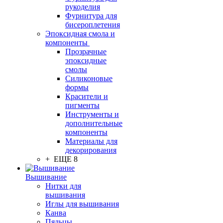
рукоделия
Фурнитура для
бисероплетения
Эпоксидная смола и
компоненты
Прозрачные
эпоксидные
смолы
Силиконовые
формы
Красители и
пигменты
Инструменты и
дополнительные
компоненты
Материалы для
декорирования
+ ЕЩЕ 8
Вышивание
Нитки для
вышивания
Иглы для вышивания
Канва
Пяльцы