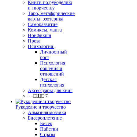
Книги по рукоделию
и творчеству
Таро, метафорические
карты, эзотерика
Саморазвитие
Комиксы, манга
Нонфикшн
Проза
Психология
Личностный
рост
Психология
общения и
отношений
Детская
психология
Аксессуары для книг
+ ЕЩЕ 7
Рукоделие и творчество
Алмазная мозаика
Бисероплетение
Бисер
Пайетки
Стразы