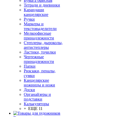
Бумага офисная
Тетради и дневники
Карандаши
канцелярские
Ручки
Маркеры и
текстовыделители
Мелкоофисные
принадлежности
Степлеры, дыроколы,
антистеплеры
Ластики, точилки
Чертежные
принадлежности
Папки
Рюкзаки, пеналы,
сумки
Канцелярские
ножницы и ножи
Доски
Органайзеры и
подставки
Калькуляторы
+ ЕЩЕ 11