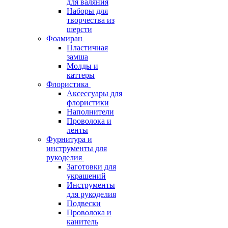
для валяния
Наборы для
творчества из
шерсти
Фоамиран
Пластичная
замша
Молды и
каттеры
Флористика
Аксессуары для
флористики
Наполнители
Проволока и
ленты
Фурнитура и
инструменты для
рукоделия
Заготовки для
украшений
Инструменты
для рукоделия
Подвески
Проволока и
канитель