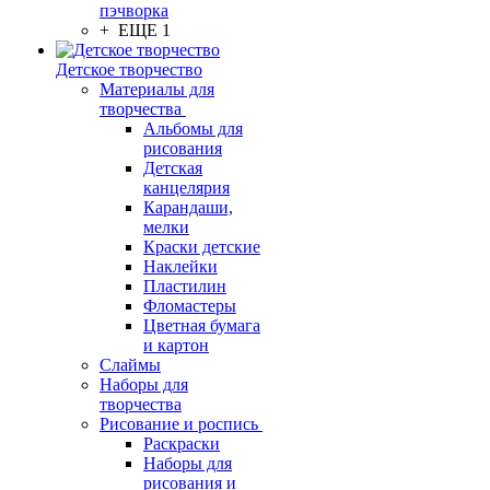
пэчворка
+ ЕЩЕ 1
Детское творчество
Материалы для
творчества
Альбомы для
рисования
Детская
канцелярия
Карандаши,
мелки
Краски детские
Наклейки
Пластилин
Фломастеры
Цветная бумага
и картон
Слаймы
Наборы для
творчества
Рисование и роспись
Раскраски
Наборы для
рисования и