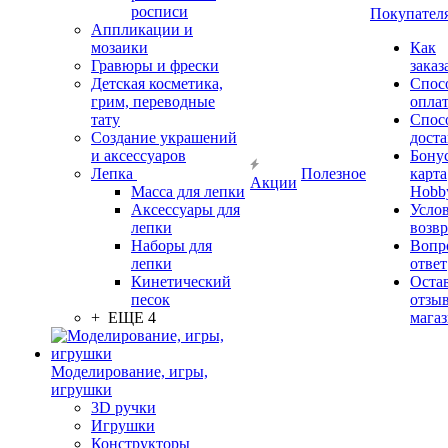
росписи
Покупател
Аппликации и
мозаики
Как
Гравюры и фрески
заказ
Детская косметика,
Спос
грим, переводные
опла
тату
Спос
Создание украшений
дост
и аксессуаров
Бону
Лепка
Полезное
карта
Акции
Масса для лепки
Hobb
Аксессуары для
Усло
лепки
возвр
Наборы для
Вопр
лепки
ответ
Кинетический
Оста
песок
отзыв
+ ЕЩЕ 4
мага
Моделирование, игры,
игрушки
3D ручки
Игрушки
Конструкторы