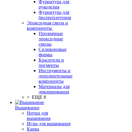
Фурнитура для
рукоделия
Фурнитура для
бисероплетения
Эпоксидная смола и
компоненты
Прозрачные
эпоксидные
смолы
Силиконовые
формы
Красители и
пигменты
Инструменты и
дополнительные
компоненты
Материалы для
декорирования
+ ЕЩЕ 8
Вышивание
Нитки для
вышивания
Иглы для вышивания
Канва