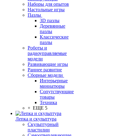
Наборы для опытов
Настольные игры
Пазлы
3D пазлы
Деревянные
пазлы
Классические
пазлы
Роботы и
радиоуправляемые
модели
Развивающие игры
Раннее развитие
Сборные модели
Интерьерные
миниатюры
Сопутствующие
товары
Техника
+ ЕЩЕ 5
Лепка и скульптура
Скульптурный
пластилин
Самоотвердевающие