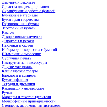
Декупаж и декопатч
Средства для декорирования
Скрапбукинг и работа с бумагой
Бумажные материалы
Бумага для творчества
Гофрированная бумага
Заготовки из бумаги
Картон
Декоративные элементы
Дыроколы и резаки
Наклейки и скотчи
Наборы для творчества с бумагой
Штампинг и эмбоссинг
Сургучная печать
Инструменты и аксессуары
Другие материалы
Канцелярские товары
Блокноты и планеры
Бумага офисная
Тетради и дневники
Карандаши канцелярские
Ручки
Маркеры и текстовыделители
Мелкоофисные принадлежности
Степлеры, дыроколы, антистеплеры