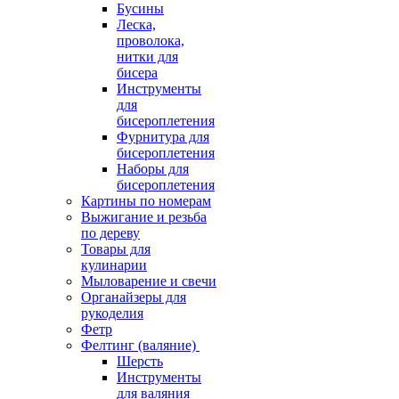
Бусины
Леска,
проволока,
нитки для
бисера
Инструменты
для
бисероплетения
Фурнитура для
бисероплетения
Наборы для
бисероплетения
Картины по номерам
Выжигание и резьба
по дереву
Товары для
кулинарии
Мыловарение и свечи
Органайзеры для
рукоделия
Фетр
Фелтинг (валяние)
Шерсть
Инструменты
для валяния