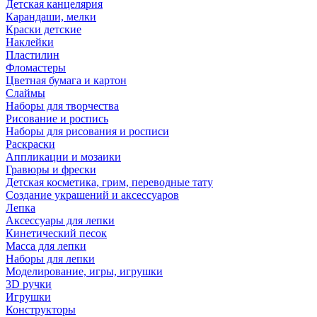
Детская канцелярия
Карандаши, мелки
Краски детские
Наклейки
Пластилин
Фломастеры
Цветная бумага и картон
Слаймы
Наборы для творчества
Рисование и роспись
Наборы для рисования и росписи
Раскраски
Аппликации и мозаики
Гравюры и фрески
Детская косметика, грим, переводные тату
Создание украшений и аксессуаров
Лепка
Аксессуары для лепки
Кинетический песок
Масса для лепки
Наборы для лепки
Моделирование, игры, игрушки
3D ручки
Игрушки
Конструкторы