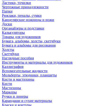
Ластики, точилки
Чертежные принадлежности
Папки
Рюкзаки, пеналы, сумки
Канцелярские ножницы и ножи
Доски
Органайзеры и подставки
Калькуляторы
Товары для художников
Бумага, альбомы, холсты, скетчбуки
Бумага и альбомы для рисования
Холсты
Скетчбуки
Наглядные пособия
Инструменты и материалы для художников
Каллиграфия
Вспомогательные жидкости
Мольберты, этюдники, планшеты
Кисти и мастихины
Кисти
Мастихины
Маркеры
Ручки и линеры
Карандаши и сухие материалы
Краски и контуры