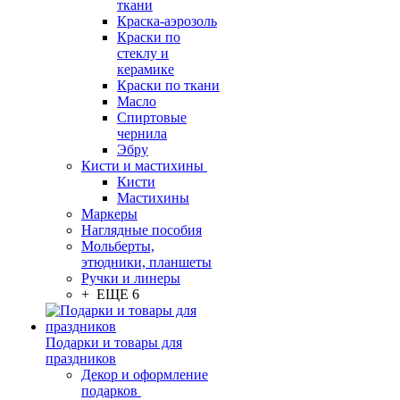
ткани
Краска-аэрозоль
Краски по
стеклу и
керамике
Краски по ткани
Масло
Спиртовые
чернила
Эбру
Кисти и мастихины
Кисти
Мастихины
Маркеры
Наглядные пособия
Мольберты,
этюдники, планшеты
Ручки и линеры
+ ЕЩЕ 6
Подарки и товары для
праздников
Декор и оформление
подарков