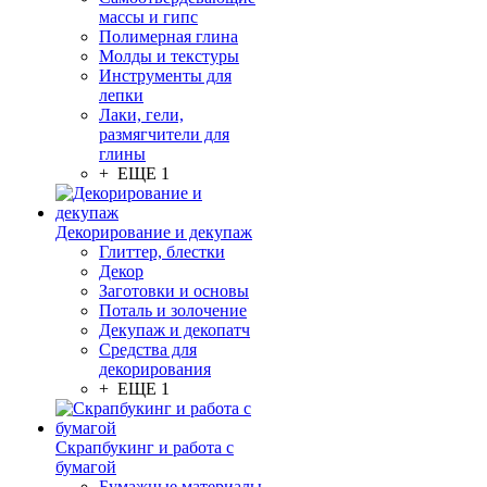
массы и гипс
Полимерная глина
Молды и текстуры
Инструменты для
лепки
Лаки, гели,
размягчители для
глины
+ ЕЩЕ 1
Декорирование и декупаж
Глиттер, блестки
Декор
Заготовки и основы
Поталь и золочение
Декупаж и декопатч
Средства для
декорирования
+ ЕЩЕ 1
Скрапбукинг и работа с
бумагой
Бумажные материалы