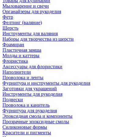
Товары для кулинарии
Мыловарение и свечи
Органайзеры для рукоделия
Фетр
Фелтинг (валяние)
Шерсть
Инструменты для валяния
Наборы для творчества из шерсти
Фоамиран
Пластичная замша
Молды и каттеры
Флористика
Аксессуары для флористики
Наполнители
Проволока и ленты
Фурнитура и инструменты для рукоделия
Заготовки для украшений
Инструменты для рукоделия
Подвески
Проволока и канитель
Фурнитура для рукоделия
Эпоксидная смола и компоненты
Прозрачные эпоксидные смолы
Силиконовые формы
Красители и пигменты