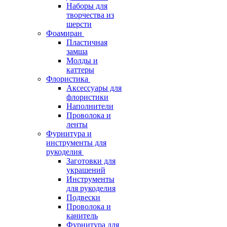
Наборы для
творчества из
шерсти
Фоамиран
Пластичная
замша
Молды и
каттеры
Флористика
Аксессуары для
флористики
Наполнители
Проволока и
ленты
Фурнитура и
инструменты для
рукоделия
Заготовки для
украшений
Инструменты
для рукоделия
Подвески
Проволока и
канитель
Фурнитура для