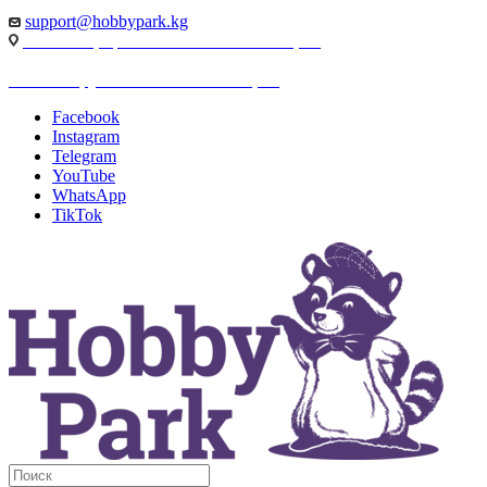
support@hobbypark.kg
г. Бишкек, пр-т. Чынгыза Айтматова, 91
г. Бишкек, ул. Якова Логвиненко, 55
Facebook
Instagram
Telegram
YouTube
WhatsApp
TikTok