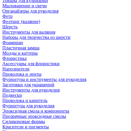
Товары для кулинарии
Мыловарение и свечи
Органайзеры для рукоделия
Фетр
Фелтинг (валяние)
Шерсть
Инструменты для валяния
Наборы для творчества из шерсти
Фоамиран
Пластичная замша
Молды и каттеры
Флористика
Аксессуары для флористики
Наполнители
Проволока и ленты
Фурнитура и инструменты для рукоделия
Заготовки для украшений
Инструменты для рукоделия
Подвески
Проволока и канитель
Фурнитура для рукоделия
Эпоксидная смола и компоненты
Прозрачные эпоксидные смолы
Силиконовые формы
Красители и пигменты