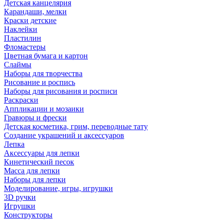
Детская канцелярия
Карандаши, мелки
Краски детские
Наклейки
Пластилин
Фломастеры
Цветная бумага и картон
Слаймы
Наборы для творчества
Рисование и роспись
Наборы для рисования и росписи
Раскраски
Аппликации и мозаики
Гравюры и фрески
Детская косметика, грим, переводные тату
Создание украшений и аксессуаров
Лепка
Аксессуары для лепки
Кинетический песок
Масса для лепки
Наборы для лепки
Моделирование, игры, игрушки
3D ручки
Игрушки
Конструкторы