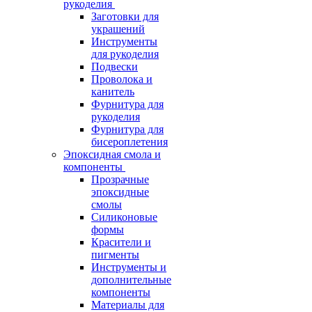
рукоделия
Заготовки для
украшений
Инструменты
для рукоделия
Подвески
Проволока и
канитель
Фурнитура для
рукоделия
Фурнитура для
бисероплетения
Эпоксидная смола и
компоненты
Прозрачные
эпоксидные
смолы
Силиконовые
формы
Красители и
пигменты
Инструменты и
дополнительные
компоненты
Материалы для