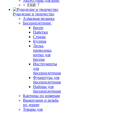
Аксессуары для книг
+ ЕЩЕ 7
Рукоделие и творчество
Алмазная мозаика
Бисероплетение
Бисер
Пайетки
Стразы
Бусины
Леска,
проволока,
нитки для
бисера
Инструменты
для
бисероплетения
Фурнитура для
бисероплетения
Наборы для
бисероплетения
Картины по номерам
Выжигание и резьба
по дереву
Товары для