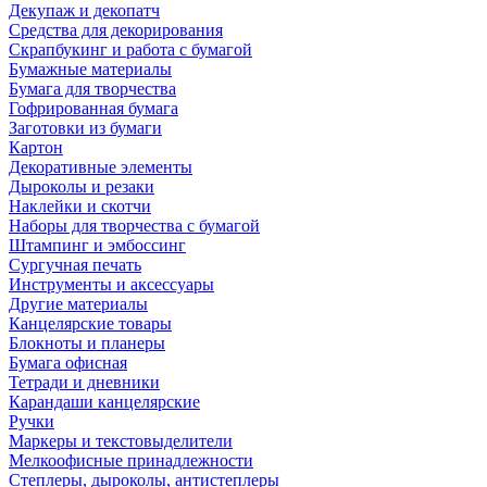
Декупаж и декопатч
Средства для декорирования
Скрапбукинг и работа с бумагой
Бумажные материалы
Бумага для творчества
Гофрированная бумага
Заготовки из бумаги
Картон
Декоративные элементы
Дыроколы и резаки
Наклейки и скотчи
Наборы для творчества с бумагой
Штампинг и эмбоссинг
Сургучная печать
Инструменты и аксессуары
Другие материалы
Канцелярские товары
Блокноты и планеры
Бумага офисная
Тетради и дневники
Карандаши канцелярские
Ручки
Маркеры и текстовыделители
Мелкоофисные принадлежности
Степлеры, дыроколы, антистеплеры