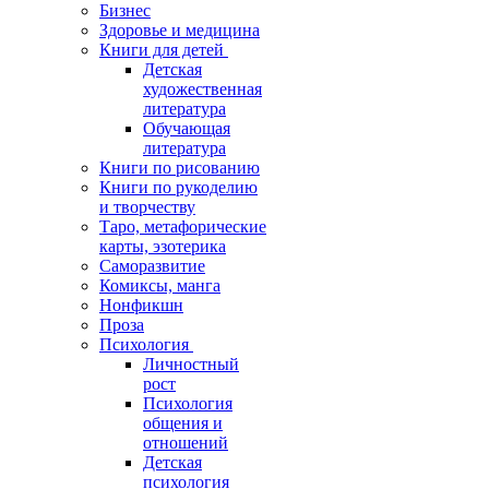
Бизнес
Здоровье и медицина
Книги для детей
Детская
художественная
литература
Обучающая
литература
Книги по рисованию
Книги по рукоделию
и творчеству
Таро, метафорические
карты, эзотерика
Саморазвитие
Комиксы, манга
Нонфикшн
Проза
Психология
Личностный
рост
Психология
общения и
отношений
Детская
психология