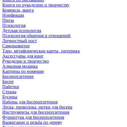
Книги по рукоделию и творчеству
Комиксы, манга
Нонфикшн
Проза
Психология
Детская психология
Психология общения и отношений
Личностный рост
Саморазвитие
Таро, метафорические карты, эзотерика
Аксессуары для книг
Рукоделие и творчество
Алмазная мозаика
Картины по номерам
Бисероплетение
Бисер
Пайетки
Стразы
Бусины
Наборы для бисероплетения
Леска, проволока, нитки для бисера
Инструменты для бисероплетения
Фурнитура для бисероплетения
Выжигание и резьба по дереву