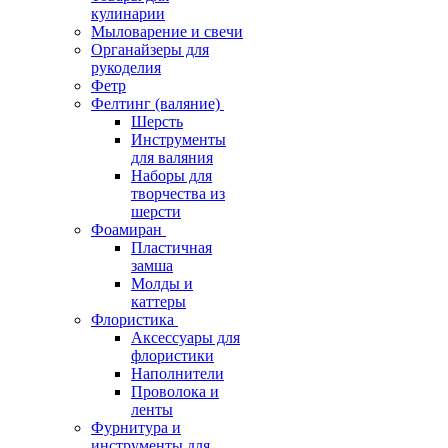
кулинарии
Мыловарение и свечи
Органайзеры для
рукоделия
Фетр
Фелтинг (валяние)
Шерсть
Инструменты
для валяния
Наборы для
творчества из
шерсти
Фоамиран
Пластичная
замша
Молды и
каттеры
Флористика
Аксессуары для
флористики
Наполнители
Проволока и
ленты
Фурнитура и
инструменты для