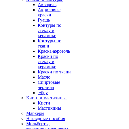
Акварель
Акриловые
краски
Гуашь
Контуры по
стеклу и
керамике
Контуры по
ткани
Краска-аэрозоль
Краски по
стеклу и
керамике
Краски по ткани
Масло
Спиртовые
чернила
Эбру
Кисти и мастихины
Кисти
Мастихины
Маркеры
Наглядные пособия
Мольберты,
этюдники, планшеты