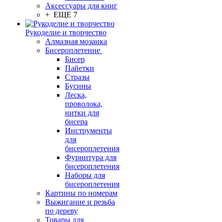
Аксессуары для книг
+ ЕЩЕ 7
Рукоделие и творчество
Алмазная мозаика
Бисероплетение
Бисер
Пайетки
Стразы
Бусины
Леска,
проволока,
нитки для
бисера
Инструменты
для
бисероплетения
Фурнитура для
бисероплетения
Наборы для
бисероплетения
Картины по номерам
Выжигание и резьба
по дереву
Товары для