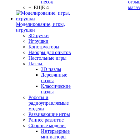
песок
отзыв
+ ЕЩЕ 4
мага
Моделирование, игры,
игрушки
3D ручки
Игрушки
Конструкторы
Наборы для опытов
Настольные игры
Пазлы
3D пазлы
Деревянные
пазлы
Классические
пазлы
Роботы и
радиоуправляемые
модели
Развивающие игры
Раннее развитие
Сборные модели
Интерьерные
миниатюры