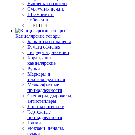
Наклейки и скотчи
Сургучная печать
Штампинг и
эмбоссинг
+ ЕЩЕ 4
Канцелярские товары
Блокноты и планеры
Бумага офисная
Тетради и дневники
Карандаши
канцелярские
Ручки
Маркеры и
текстовыделители
Мелкоофисные
принадлежности
Степлеры, дыроколы,
антистеплеры
Ластики, точилки
Чертежные
принадлежности
Папки
Рюкзаки, пеналы,
сумки