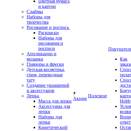
Цветная бумага
и картон
Слаймы
Наборы для
творчества
Рисование и роспись
Раскраски
Наборы для
рисования и
росписи
Покупател
Аппликации и
мозаики
Как
Гравюры и фрески
заказ
Детская косметика,
Спос
грим, переводные
опла
тату
Спос
Создание украшений
дост
и аксессуаров
Бону
Лепка
Полезное
карта
Акции
Масса для лепки
Hobb
Аксессуары для
Усло
лепки
возвр
Наборы для
Вопр
лепки
ответ
Кинетический
Оста