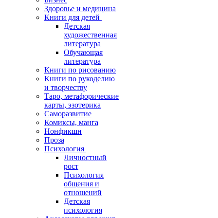
Здоровье и медицина
Книги для детей
Детская
художественная
литература
Обучающая
литература
Книги по рисованию
Книги по рукоделию
и творчеству
Таро, метафорические
карты, эзотерика
Саморазвитие
Комиксы, манга
Нонфикшн
Проза
Психология
Личностный
рост
Психология
общения и
отношений
Детская
психология