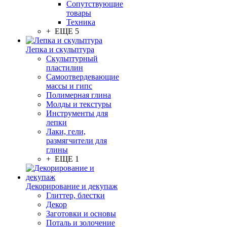
Сопутствующие
товары
Техника
+ ЕЩЕ 5
Лепка и скульптура
Скульптурный
пластилин
Самоотвердевающие
массы и гипс
Полимерная глина
Молды и текстуры
Инструменты для
лепки
Лаки, гели,
размягчители для
глины
+ ЕЩЕ 1
Декорирование и декупаж
Глиттер, блестки
Декор
Заготовки и основы
Поталь и золочение