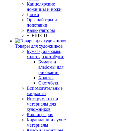
Канцелярские
ножницы и ножи
Доски
Органайзеры и
подставки
Калькуляторы
+ ЕЩЕ 11
Товары для художников
Бумага, альбомы,
холсты, скетчбуки
Бумага и
альбомы для
рисования
Холсты
Скетчбуки
Вспомогательные
жидкости
Инструменты и
материалы для
художников
Каллиграфия
Карандаши и сухие
материалы
Краски и контуры