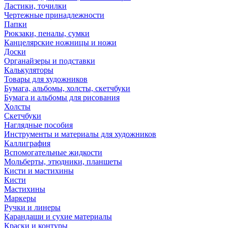
Ластики, точилки
Чертежные принадлежности
Папки
Рюкзаки, пеналы, сумки
Канцелярские ножницы и ножи
Доски
Органайзеры и подставки
Калькуляторы
Товары для художников
Бумага, альбомы, холсты, скетчбуки
Бумага и альбомы для рисования
Холсты
Скетчбуки
Наглядные пособия
Инструменты и материалы для художников
Каллиграфия
Вспомогательные жидкости
Мольберты, этюдники, планшеты
Кисти и мастихины
Кисти
Мастихины
Маркеры
Ручки и линеры
Карандаши и сухие материалы
Краски и контуры