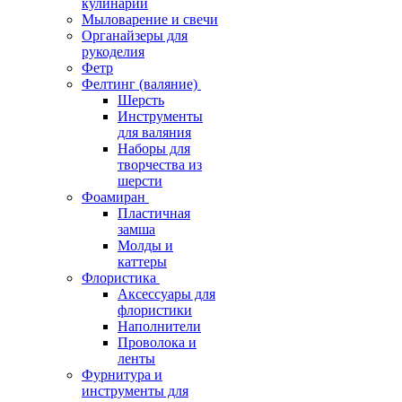
кулинарии
Мыловарение и свечи
Органайзеры для
рукоделия
Фетр
Фелтинг (валяние)
Шерсть
Инструменты
для валяния
Наборы для
творчества из
шерсти
Фоамиран
Пластичная
замша
Молды и
каттеры
Флористика
Аксессуары для
флористики
Наполнители
Проволока и
ленты
Фурнитура и
инструменты для