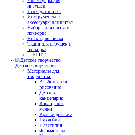
Аксессуары для
игрушек
Иглы для шитья
Инструменты и
аксессуары для шитья
Наборы для шитья и
пэчворка
Нитки для шитья
Ткани для игрушек и
пэчворка
+ ЕЩЕ 1
Детское творчество
Материалы для
творчества
Альбомы для
рисования
Детская
канцелярия
Карандаши,
мелки
Краски детские
Наклейки
Пластилин
Фломастеры