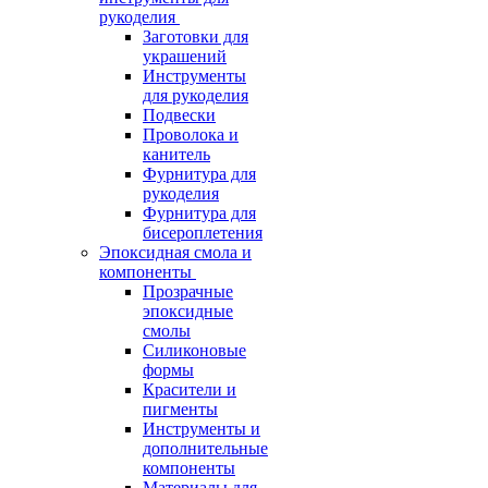
рукоделия
Заготовки для
украшений
Инструменты
для рукоделия
Подвески
Проволока и
канитель
Фурнитура для
рукоделия
Фурнитура для
бисероплетения
Эпоксидная смола и
компоненты
Прозрачные
эпоксидные
смолы
Силиконовые
формы
Красители и
пигменты
Инструменты и
дополнительные
компоненты
Материалы для