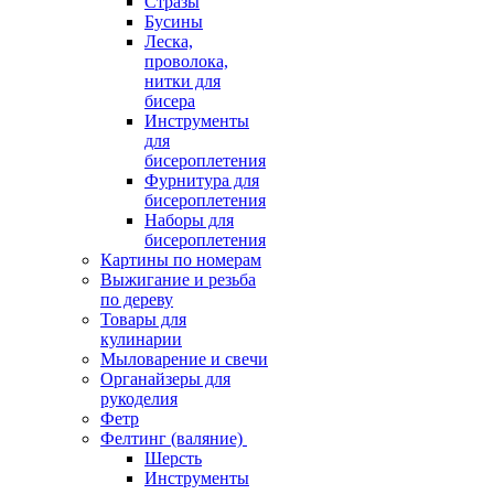
Стразы
Бусины
Леска,
проволока,
нитки для
бисера
Инструменты
для
бисероплетения
Фурнитура для
бисероплетения
Наборы для
бисероплетения
Картины по номерам
Выжигание и резьба
по дереву
Товары для
кулинарии
Мыловарение и свечи
Органайзеры для
рукоделия
Фетр
Фелтинг (валяние)
Шерсть
Инструменты