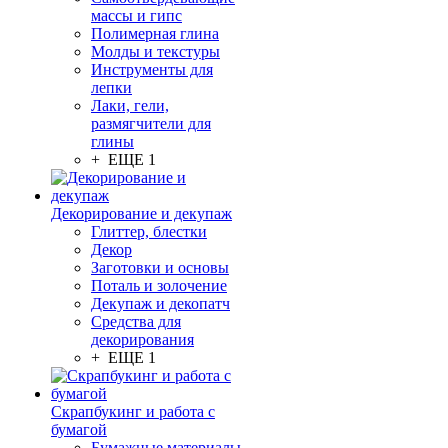
массы и гипс
Полимерная глина
Молды и текстуры
Инструменты для
лепки
Лаки, гели,
размягчители для
глины
+ ЕЩЕ 1
Декорирование и декупаж
Глиттер, блестки
Декор
Заготовки и основы
Поталь и золочение
Декупаж и декопатч
Средства для
декорирования
+ ЕЩЕ 1
Скрапбукинг и работа с
бумагой
Бумажные материалы