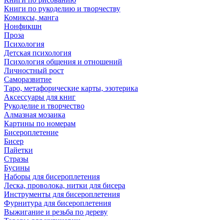
Книги по рукоделию и творчеству
Комиксы, манга
Нонфикшн
Проза
Психология
Детская психология
Психология общения и отношений
Личностный рост
Саморазвитие
Таро, метафорические карты, эзотерика
Аксессуары для книг
Рукоделие и творчество
Алмазная мозаика
Картины по номерам
Бисероплетение
Бисер
Пайетки
Стразы
Бусины
Наборы для бисероплетения
Леска, проволока, нитки для бисера
Инструменты для бисероплетения
Фурнитура для бисероплетения
Выжигание и резьба по дереву