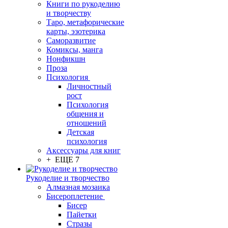
Книги по рукоделию
и творчеству
Таро, метафорические
карты, эзотерика
Саморазвитие
Комиксы, манга
Нонфикшн
Проза
Психология
Личностный
рост
Психология
общения и
отношений
Детская
психология
Аксессуары для книг
+ ЕЩЕ 7
Рукоделие и творчество
Алмазная мозаика
Бисероплетение
Бисер
Пайетки
Стразы