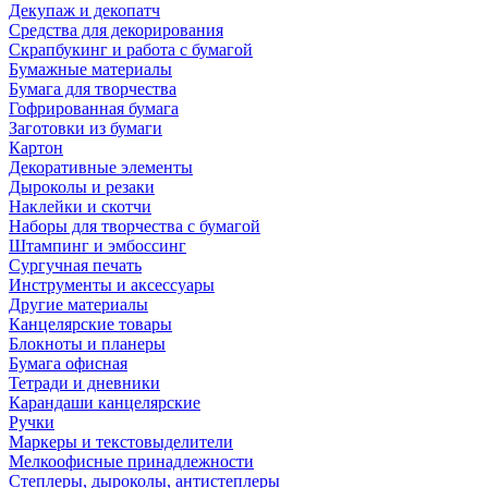
Декупаж и декопатч
Средства для декорирования
Скрапбукинг и работа с бумагой
Бумажные материалы
Бумага для творчества
Гофрированная бумага
Заготовки из бумаги
Картон
Декоративные элементы
Дыроколы и резаки
Наклейки и скотчи
Наборы для творчества с бумагой
Штампинг и эмбоссинг
Сургучная печать
Инструменты и аксессуары
Другие материалы
Канцелярские товары
Блокноты и планеры
Бумага офисная
Тетради и дневники
Карандаши канцелярские
Ручки
Маркеры и текстовыделители
Мелкоофисные принадлежности
Степлеры, дыроколы, антистеплеры