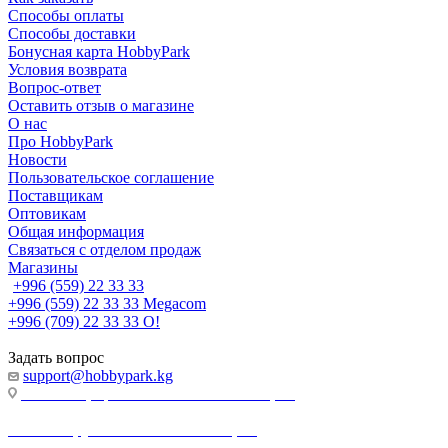
Способы оплаты
Способы доставки
Бонусная карта HobbyPark
Условия возврата
Вопрос-ответ
Оставить отзыв о магазине
О нас
Про HobbyPark
Новости
Пользовательское соглашение
Поставщикам
Оптовикам
Общая информация
Связаться с отделом продаж
Магазины
+996 (559) 22 33 33
+996 (559) 22 33 33
Megacom
+996 (709) 22 33 33
O!
Задать вопрос
support@hobbypark.kg
г. Бишкек, пр-т. Чынгыза Айтматова, 91
г. Бишкек, ул. Якова Логвиненко, 55