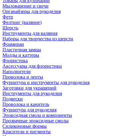
Товары для кулинарии
Мыловарение и свечи
Органайзеры для рукоделия
Фетр
Фелтинг (валяние)
Шерсть
Инструменты для валяния
Наборы для творчества из шерсти
Фоамиран
Пластичная замша
Молды и каттеры
Флористика
Аксессуары для флористики
Наполнители
Проволока и ленты
Фурнитура и инструменты для рукоделия
Заготовки для украшений
Инструменты для рукоделия
Подвески
Проволока и канитель
Фурнитура для рукоделия
Эпоксидная смола и компоненты
Прозрачные эпоксидные смолы
Силиконовые формы
Красители и пигменты