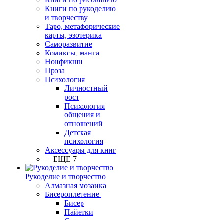
Книги по рукоделию
и творчеству
Таро, метафорические
карты, эзотерика
Саморазвитие
Комиксы, манга
Нонфикшн
Проза
Психология
Личностный
рост
Психология
общения и
отношений
Детская
психология
Аксессуары для книг
+ ЕЩЕ 7
Рукоделие и творчество
Алмазная мозаика
Бисероплетение
Бисер
Пайетки