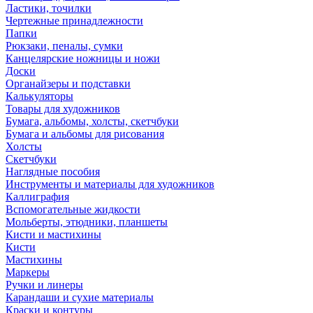
Ластики, точилки
Чертежные принадлежности
Папки
Рюкзаки, пеналы, сумки
Канцелярские ножницы и ножи
Доски
Органайзеры и подставки
Калькуляторы
Товары для художников
Бумага, альбомы, холсты, скетчбуки
Бумага и альбомы для рисования
Холсты
Скетчбуки
Наглядные пособия
Инструменты и материалы для художников
Каллиграфия
Вспомогательные жидкости
Мольберты, этюдники, планшеты
Кисти и мастихины
Кисти
Мастихины
Маркеры
Ручки и линеры
Карандаши и сухие материалы
Краски и контуры