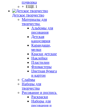
пэчворка
+ ЕЩЕ 1
Детское творчество
Материалы для
творчества
Альбомы для
рисования
Детская
канцелярия
Карандаши,
мелки
Краски детские
Наклейки
Пластилин
Фломастеры
Цветная бумага
и картон
Слаймы
Наборы для
творчества
Рисование и роспись
Раскраски
Наборы для
рисования и