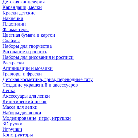
Детская канцелярия
Карандаши, мелки
Краски детские
Наклейки
Пластилин
Фломастеры
Цветная бумага и картон
Слаймы
Наборы для творчества
Рисование и роспись
Наборы для рисования и росписи
Раскраски
Аппликации и мозаики
Гравюры и фрески
Детская косметика, грим, переводные тату
Создание украшений и аксессуаров
Лепка
Аксессуары для лепки
Кинетический песок
Масса для лепки
Наборы для лепки
Моделирование, игры, игрушки
3D ручки
Игрушки
Конструкторы