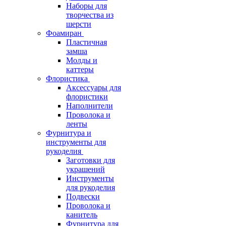
Наборы для
творчества из
шерсти
Фоамиран
Пластичная
замша
Молды и
каттеры
Флористика
Аксессуары для
флористики
Наполнители
Проволока и
ленты
Фурнитура и
инструменты для
рукоделия
Заготовки для
украшений
Инструменты
для рукоделия
Подвески
Проволока и
канитель
Фурнитура для