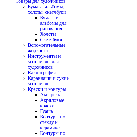
Товары для художников
Бумага, альбомы,
холсты, скетчбуки
Бумага и
альбомы для
рисования
Холсты
Скетчбуки
Вспомогательные
жидкости
Инструменты и
материалы для
художников
Каллиграфия
Карандаши и сухие
материалы
Краски и контуры
Акварель
Акриловые
краски
Гуашь
Контуры по
стеклу и
керамике
Контуры по