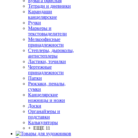
Бумага офисная
Тетради и дневники
Карандаши
канцелярские
Ручки
Маркеры и
текстовыделители
Мелкоофисные
принадлежности
Степлеры, дыроколы,
антистеплеры
Ластики, точилки
Чертежные
принадлежности
Папки
Рюкзаки, пеналы,
сумки
Канцелярские
ножницы и ножи
Доски
Органайзеры и
подставки
Калькуляторы
+ ЕЩЕ 11