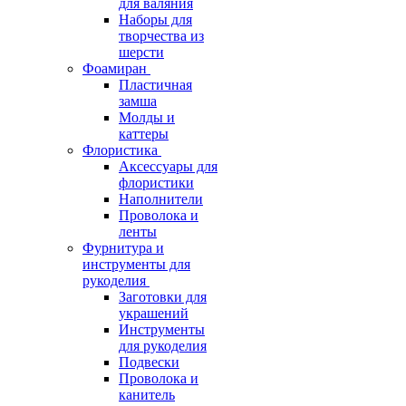
для валяния
Наборы для
творчества из
шерсти
Фоамиран
Пластичная
замша
Молды и
каттеры
Флористика
Аксессуары для
флористики
Наполнители
Проволока и
ленты
Фурнитура и
инструменты для
рукоделия
Заготовки для
украшений
Инструменты
для рукоделия
Подвески
Проволока и
канитель