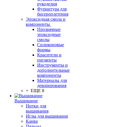
рукоделия
Фурнитура для
бисероплетения
Эпоксидная смола и
компоненты
Прозрачные
эпоксидные
смолы
Силиконовые
формы
Красители и
пигменты
Инструменты и
дополнительные
компоненты
Материалы для
декорирования
+ ЕЩЕ 8
Вышивание
Нитки для
вышивания
Иглы для вышивания
Канва
Пяльцы