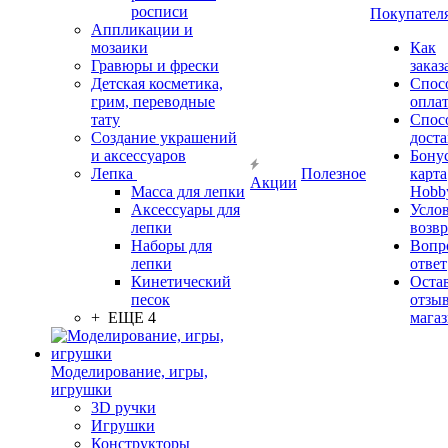
росписи
Покупател
Аппликации и
мозаики
Как
Гравюры и фрески
заказ
Детская косметика,
Спос
грим, переводные
опла
тату
Спос
Создание украшений
дост
и аксессуаров
Бону
Лепка
Полезное
карта
Акции
Масса для лепки
Hobb
Аксессуары для
Усло
лепки
возвр
Наборы для
Вопр
лепки
ответ
Кинетический
Оста
песок
отзыв
+ ЕЩЕ 4
мага
Моделирование, игры,
игрушки
3D ручки
Игрушки
Конструкторы