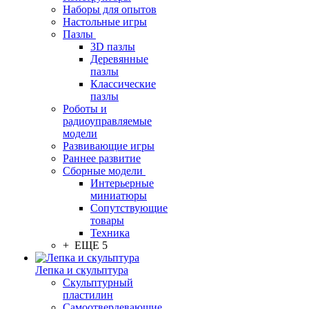
Наборы для опытов
Настольные игры
Пазлы
3D пазлы
Деревянные
пазлы
Классические
пазлы
Роботы и
радиоуправляемые
модели
Развивающие игры
Раннее развитие
Сборные модели
Интерьерные
миниатюры
Сопутствующие
товары
Техника
+ ЕЩЕ 5
Лепка и скульптура
Скульптурный
пластилин
Самоотвердевающие