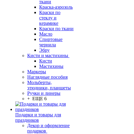
ткани
Краска-аэрозоль
Краски по
стеклу и
керамике
Краски по ткани
Масло
Спиртовые
чернила
Эбру
Кисти и мастихины
Кисти
Мастихины
Маркеры
Наглядные пособия
Мольберты,
этюдники, планшеты
Ручки и линеры
+ ЕЩЕ 6
Подарки и товары для
праздников
Декор и оформление
подарков