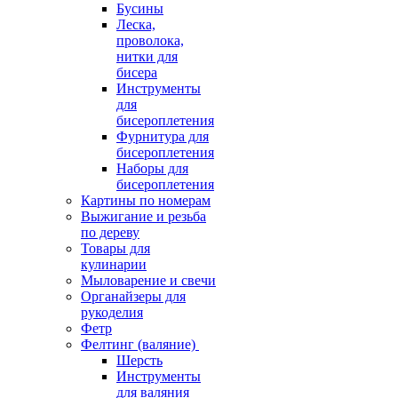
Бусины
Леска,
проволока,
нитки для
бисера
Инструменты
для
бисероплетения
Фурнитура для
бисероплетения
Наборы для
бисероплетения
Картины по номерам
Выжигание и резьба
по дереву
Товары для
кулинарии
Мыловарение и свечи
Органайзеры для
рукоделия
Фетр
Фелтинг (валяние)
Шерсть
Инструменты
для валяния