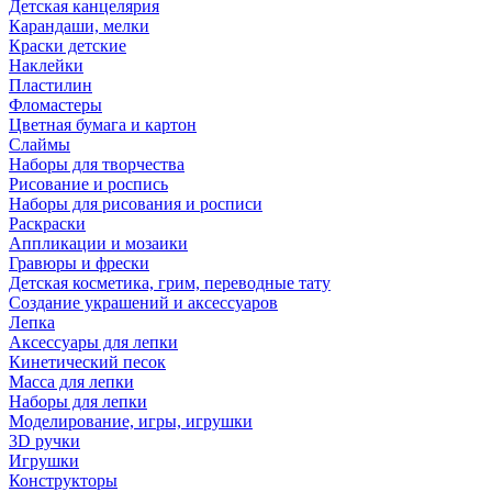
Детская канцелярия
Карандаши, мелки
Краски детские
Наклейки
Пластилин
Фломастеры
Цветная бумага и картон
Слаймы
Наборы для творчества
Рисование и роспись
Наборы для рисования и росписи
Раскраски
Аппликации и мозаики
Гравюры и фрески
Детская косметика, грим, переводные тату
Создание украшений и аксессуаров
Лепка
Аксессуары для лепки
Кинетический песок
Масса для лепки
Наборы для лепки
Моделирование, игры, игрушки
3D ручки
Игрушки
Конструкторы