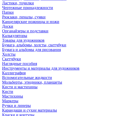
Ластики, точилки
Чертежные принадлежности
Папки
Рюкзаки, пеналы, сумки
Канцелярские ножницы и ножи
Доски
Органайзеры и подставки
Калькуляторы
Товары для художников
Бумага, альбомы, холсты, скетчбуки
Бумага и альбомы для рисования
Холсты
Скетчбуки
Наглядные пособия
Инструменты и материалы для художников
Каллиграфия
Вспомогательные жидкости
Мольберты, этюдники, планшеты
Кисти и мастихины
Кисти
Мастихины
Маркеры
Ручки и линеры
Карандаши и сухие материалы
Краски и контуры