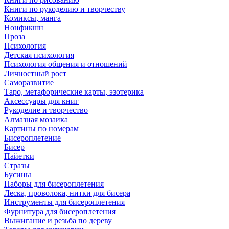
Книги по рукоделию и творчеству
Комиксы, манга
Нонфикшн
Проза
Психология
Детская психология
Психология общения и отношений
Личностный рост
Саморазвитие
Таро, метафорические карты, эзотерика
Аксессуары для книг
Рукоделие и творчество
Алмазная мозаика
Картины по номерам
Бисероплетение
Бисер
Пайетки
Стразы
Бусины
Наборы для бисероплетения
Леска, проволока, нитки для бисера
Инструменты для бисероплетения
Фурнитура для бисероплетения
Выжигание и резьба по дереву