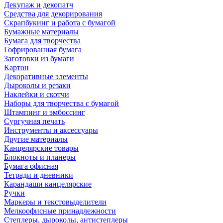
Декупаж и декопатч
Средства для декорирования
Скрапбукинг и работа с бумагой
Бумажные материалы
Бумага для творчества
Гофрированная бумага
Заготовки из бумаги
Картон
Декоративные элементы
Дыроколы и резаки
Наклейки и скотчи
Наборы для творчества с бумагой
Штампинг и эмбоссинг
Сургучная печать
Инструменты и аксессуары
Другие материалы
Канцелярские товары
Блокноты и планеры
Бумага офисная
Тетради и дневники
Карандаши канцелярские
Ручки
Маркеры и текстовыделители
Мелкоофисные принадлежности
Степлеры, дыроколы, антистеплеры