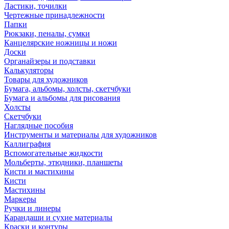
Ластики, точилки
Чертежные принадлежности
Папки
Рюкзаки, пеналы, сумки
Канцелярские ножницы и ножи
Доски
Органайзеры и подставки
Калькуляторы
Товары для художников
Бумага, альбомы, холсты, скетчбуки
Бумага и альбомы для рисования
Холсты
Скетчбуки
Наглядные пособия
Инструменты и материалы для художников
Каллиграфия
Вспомогательные жидкости
Мольберты, этюдники, планшеты
Кисти и мастихины
Кисти
Мастихины
Маркеры
Ручки и линеры
Карандаши и сухие материалы
Краски и контуры