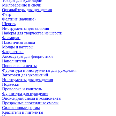
Товары для кулинарии
Мыловарение и свечи
Органайзеры для рукоделия
Фетр
Фелтинг (валяние)
Шерсть
Инструменты для валяния
Наборы для творчества из шерсти
Фоамиран
Пластичная замша
Молды и каттеры
Флористика
Аксессуары для флористики
Наполнители
Проволока и ленты
Фурнитура и инструменты для рукоделия
Заготовки для украшений
Инструменты для рукоделия
Подвески
Проволока и канитель
Фурнитура для рукоделия
Эпоксидная смола и компоненты
Прозрачные эпоксидные смолы
Силиконовые формы
Красители и пигменты