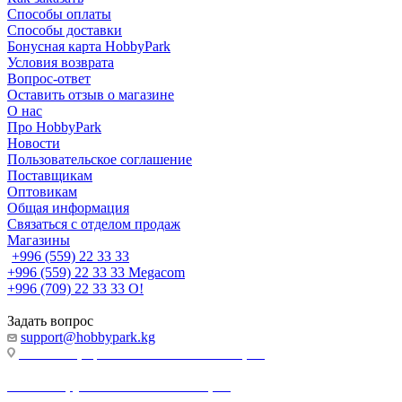
Способы оплаты
Способы доставки
Бонусная карта HobbyPark
Условия возврата
Вопрос-ответ
Оставить отзыв о магазине
О нас
Про HobbyPark
Новости
Пользовательское соглашение
Поставщикам
Оптовикам
Общая информация
Связаться с отделом продаж
Магазины
+996 (559) 22 33 33
+996 (559) 22 33 33
Megacom
+996 (709) 22 33 33
O!
Задать вопрос
support@hobbypark.kg
г. Бишкек, пр-т. Чынгыза Айтматова, 91
г. Бишкек, ул. Якова Логвиненко, 55