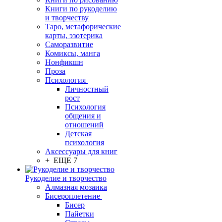
Книги по рукоделию
и творчеству
Таро, метафорические
карты, эзотерика
Саморазвитие
Комиксы, манга
Нонфикшн
Проза
Психология
Личностный
рост
Психология
общения и
отношений
Детская
психология
Аксессуары для книг
+ ЕЩЕ 7
Рукоделие и творчество
Алмазная мозаика
Бисероплетение
Бисер
Пайетки