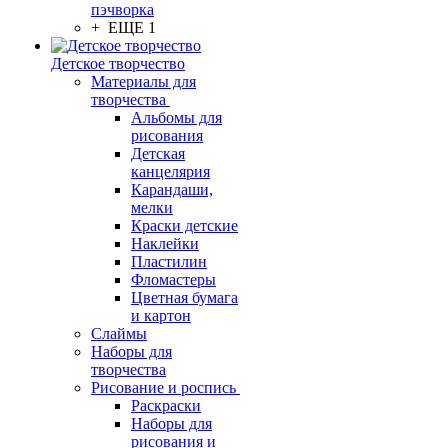
пэчворка
+ ЕЩЕ 1
Детское творчество
Материалы для
творчества
Альбомы для
рисования
Детская
канцелярия
Карандаши,
мелки
Краски детские
Наклейки
Пластилин
Фломастеры
Цветная бумага
и картон
Слаймы
Наборы для
творчества
Рисование и роспись
Раскраски
Наборы для
рисования и