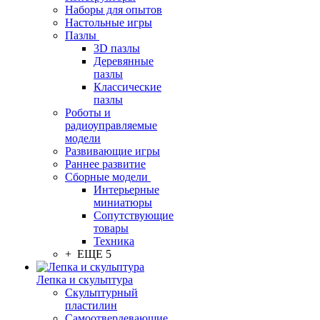
Наборы для опытов
Настольные игры
Пазлы
3D пазлы
Деревянные
пазлы
Классические
пазлы
Роботы и
радиоуправляемые
модели
Развивающие игры
Раннее развитие
Сборные модели
Интерьерные
миниатюры
Сопутствующие
товары
Техника
+ ЕЩЕ 5
Лепка и скульптура
Скульптурный
пластилин
Самоотвердевающие