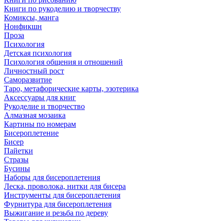
Книги по рукоделию и творчеству
Комиксы, манга
Нонфикшн
Проза
Психология
Детская психология
Психология общения и отношений
Личностный рост
Саморазвитие
Таро, метафорические карты, эзотерика
Аксессуары для книг
Рукоделие и творчество
Алмазная мозаика
Картины по номерам
Бисероплетение
Бисер
Пайетки
Стразы
Бусины
Наборы для бисероплетения
Леска, проволока, нитки для бисера
Инструменты для бисероплетения
Фурнитура для бисероплетения
Выжигание и резьба по дереву