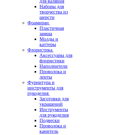
для валяния
Наборы для
творчества из
шерсти
Фоамиран
Пластичная
замша
Молды и
каттеры
Флористика
Аксессуары для
флористики
Наполнители
Проволока и
ленты
Фурнитура и
инструменты для
рукоделия
Заготовки для
украшений
Инструменты
для рукоделия
Подвески
Проволока и
канитель