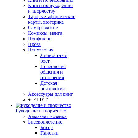
Книги по рукоделию
и творчеству
Таро, метафорические
карты, эзотерика
Саморазвитие
Комиксы, манга
Нонфикшн
Проза
Психология
Личностный
рост
Психология
общения и
отношений
Детская
психология
Аксессуары для книг
+ ЕЩЕ 7
Рукоделие и творчество
Алмазная мозаика
Бисероплетение
Бисер
Пайетки