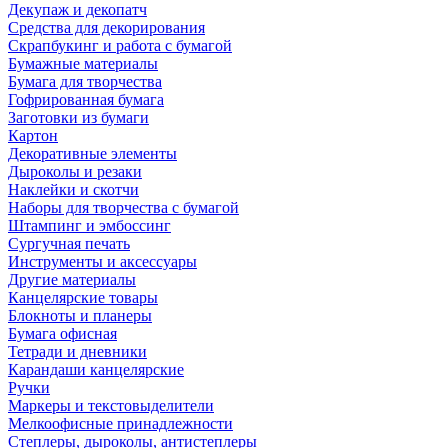
Декупаж и декопатч
Средства для декорирования
Скрапбукинг и работа с бумагой
Бумажные материалы
Бумага для творчества
Гофрированная бумага
Заготовки из бумаги
Картон
Декоративные элементы
Дыроколы и резаки
Наклейки и скотчи
Наборы для творчества с бумагой
Штампинг и эмбоссинг
Сургучная печать
Инструменты и аксессуары
Другие материалы
Канцелярские товары
Блокноты и планеры
Бумага офисная
Тетради и дневники
Карандаши канцелярские
Ручки
Маркеры и текстовыделители
Мелкоофисные принадлежности
Степлеры, дыроколы, антистеплеры