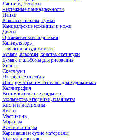
Ластики, точилки
Чертежные принадлежности
Папки
Рюкзаки, пеналы, сумки
Канцелярские ножницы и ножи
Доски
Органайзеры и подставки
Калькуляторы
Товары для художников
Бумага, альбомы, холсты, скетчбуки
Бумага и альбомы для рисования
Холсты
Скетчбуки
Наглядные пособия
Инструменты и материалы для художников
Каллиграфия
Вспомогательные жидкости
Мольберты, этюдники, планшеты
Кисти и мастихины
Кисти
Мастихины
Маркеры
Ручки и линеры
Карандаши и сухие материалы
Краски и контуры