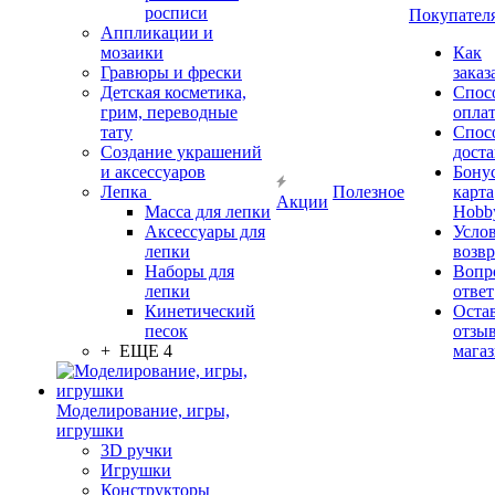
росписи
Покупател
Аппликации и
мозаики
Как
Гравюры и фрески
заказ
Детская косметика,
Спос
грим, переводные
опла
тату
Спос
Создание украшений
дост
и аксессуаров
Бону
Лепка
Полезное
карта
Акции
Масса для лепки
Hobb
Аксессуары для
Усло
лепки
возвр
Наборы для
Вопр
лепки
ответ
Кинетический
Оста
песок
отзыв
+ ЕЩЕ 4
мага
Моделирование, игры,
игрушки
3D ручки
Игрушки
Конструкторы