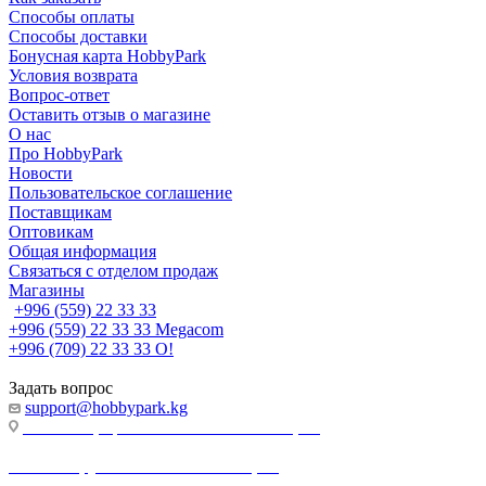
Способы оплаты
Способы доставки
Бонусная карта HobbyPark
Условия возврата
Вопрос-ответ
Оставить отзыв о магазине
О нас
Про HobbyPark
Новости
Пользовательское соглашение
Поставщикам
Оптовикам
Общая информация
Связаться с отделом продаж
Магазины
+996 (559) 22 33 33
+996 (559) 22 33 33
Megacom
+996 (709) 22 33 33
O!
Задать вопрос
support@hobbypark.kg
г. Бишкек, пр-т. Чынгыза Айтматова, 91
г. Бишкек, ул. Якова Логвиненко, 55