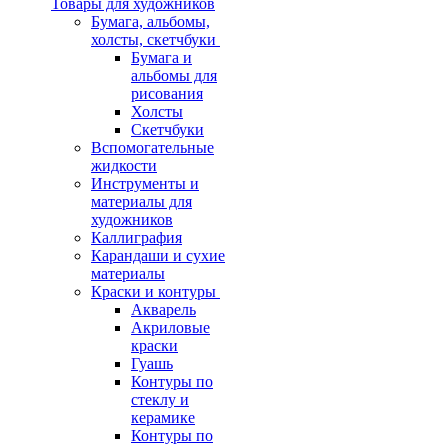
Товары для художников
Бумага, альбомы,
холсты, скетчбуки
Бумага и
альбомы для
рисования
Холсты
Скетчбуки
Вспомогательные
жидкости
Инструменты и
материалы для
художников
Каллиграфия
Карандаши и сухие
материалы
Краски и контуры
Акварель
Акриловые
краски
Гуашь
Контуры по
стеклу и
керамике
Контуры по