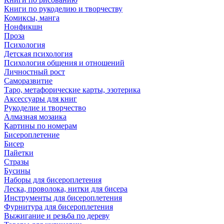
Книги по рукоделию и творчеству
Комиксы, манга
Нонфикшн
Проза
Психология
Детская психология
Психология общения и отношений
Личностный рост
Саморазвитие
Таро, метафорические карты, эзотерика
Аксессуары для книг
Рукоделие и творчество
Алмазная мозаика
Картины по номерам
Бисероплетение
Бисер
Пайетки
Стразы
Бусины
Наборы для бисероплетения
Леска, проволока, нитки для бисера
Инструменты для бисероплетения
Фурнитура для бисероплетения
Выжигание и резьба по дереву