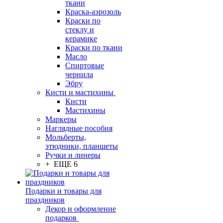
ткани
Краска-аэрозоль
Краски по
стеклу и
керамике
Краски по ткани
Масло
Спиртовые
чернила
Эбру
Кисти и мастихины
Кисти
Мастихины
Маркеры
Наглядные пособия
Мольберты,
этюдники, планшеты
Ручки и линеры
+ ЕЩЕ 6
Подарки и товары для
праздников
Декор и оформление
подарков