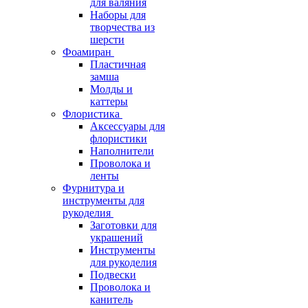
для валяния
Наборы для
творчества из
шерсти
Фоамиран
Пластичная
замша
Молды и
каттеры
Флористика
Аксессуары для
флористики
Наполнители
Проволока и
ленты
Фурнитура и
инструменты для
рукоделия
Заготовки для
украшений
Инструменты
для рукоделия
Подвески
Проволока и
канитель