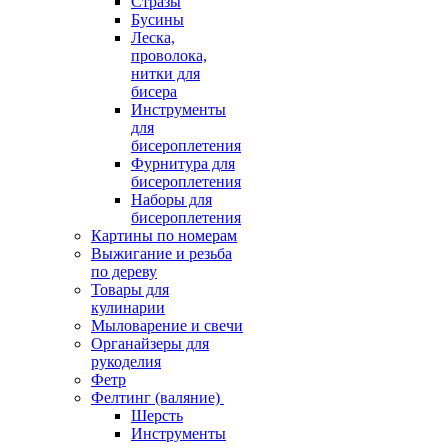
Стразы
Бусины
Леска,
проволока,
нитки для
бисера
Инструменты
для
бисероплетения
Фурнитура для
бисероплетения
Наборы для
бисероплетения
Картины по номерам
Выжигание и резьба
по дереву
Товары для
кулинарии
Мыловарение и свечи
Органайзеры для
рукоделия
Фетр
Фелтинг (валяние)
Шерсть
Инструменты