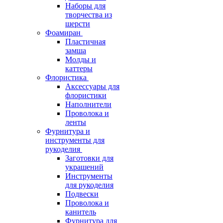
Наборы для
творчества из
шерсти
Фоамиран
Пластичная
замша
Молды и
каттеры
Флористика
Аксессуары для
флористики
Наполнители
Проволока и
ленты
Фурнитура и
инструменты для
рукоделия
Заготовки для
украшений
Инструменты
для рукоделия
Подвески
Проволока и
канитель
Фурнитура для