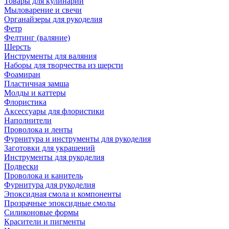
Товары для кулинарии
Мыловарение и свечи
Органайзеры для рукоделия
Фетр
Фелтинг (валяние)
Шерсть
Инструменты для валяния
Наборы для творчества из шерсти
Фоамиран
Пластичная замша
Молды и каттеры
Флористика
Аксессуары для флористики
Наполнители
Проволока и ленты
Фурнитура и инструменты для рукоделия
Заготовки для украшений
Инструменты для рукоделия
Подвески
Проволока и канитель
Фурнитура для рукоделия
Эпоксидная смола и компоненты
Прозрачные эпоксидные смолы
Силиконовые формы
Красители и пигменты