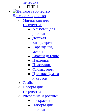
пэчворка
+ ЕЩЕ 1
Детское творчество
Материалы для
творчества
Альбомы для
рисования
Детская
канцелярия
Карандаши,
мелки
Краски детские
Наклейки
Пластилин
Фломастеры
Цветная бумага
и картон
Слаймы
Наборы для
творчества
Рисование и роспись
Раскраски
Наборы для
рисования и