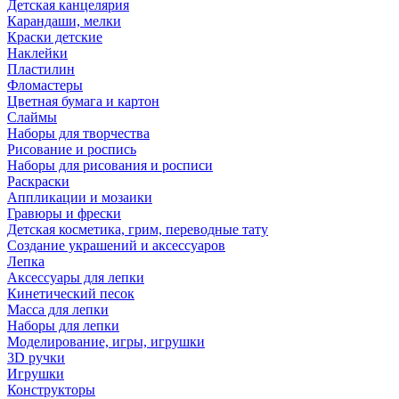
Детская канцелярия
Карандаши, мелки
Краски детские
Наклейки
Пластилин
Фломастеры
Цветная бумага и картон
Слаймы
Наборы для творчества
Рисование и роспись
Наборы для рисования и росписи
Раскраски
Аппликации и мозаики
Гравюры и фрески
Детская косметика, грим, переводные тату
Создание украшений и аксессуаров
Лепка
Аксессуары для лепки
Кинетический песок
Масса для лепки
Наборы для лепки
Моделирование, игры, игрушки
3D ручки
Игрушки
Конструкторы