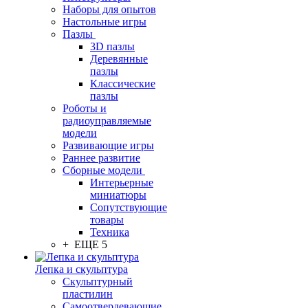
Наборы для опытов
Настольные игры
Пазлы
3D пазлы
Деревянные
пазлы
Классические
пазлы
Роботы и
радиоуправляемые
модели
Развивающие игры
Раннее развитие
Сборные модели
Интерьерные
миниатюры
Сопутствующие
товары
Техника
+ ЕЩЕ 5
Лепка и скульптура
Скульптурный
пластилин
Самоотвердевающие