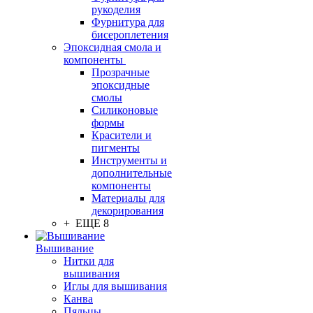
рукоделия
Фурнитура для
бисероплетения
Эпоксидная смола и
компоненты
Прозрачные
эпоксидные
смолы
Силиконовые
формы
Красители и
пигменты
Инструменты и
дополнительные
компоненты
Материалы для
декорирования
+ ЕЩЕ 8
Вышивание
Нитки для
вышивания
Иглы для вышивания
Канва
Пяльцы