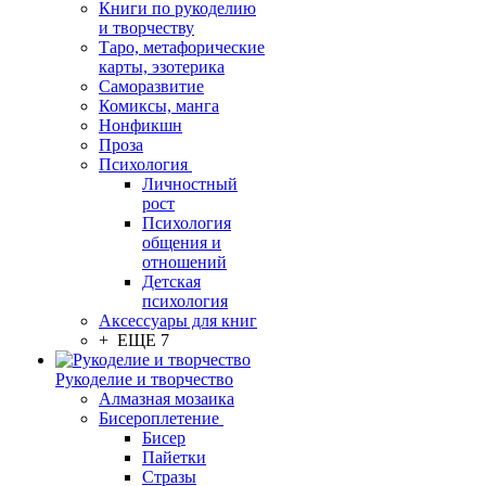
Книги по рукоделию
и творчеству
Таро, метафорические
карты, эзотерика
Саморазвитие
Комиксы, манга
Нонфикшн
Проза
Психология
Личностный
рост
Психология
общения и
отношений
Детская
психология
Аксессуары для книг
+ ЕЩЕ 7
Рукоделие и творчество
Алмазная мозаика
Бисероплетение
Бисер
Пайетки
Стразы