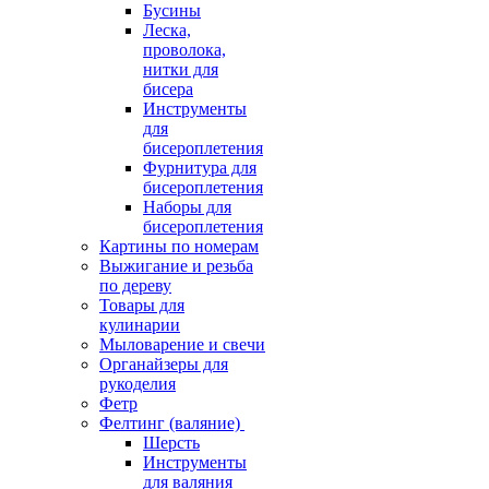
Бусины
Леска,
проволока,
нитки для
бисера
Инструменты
для
бисероплетения
Фурнитура для
бисероплетения
Наборы для
бисероплетения
Картины по номерам
Выжигание и резьба
по дереву
Товары для
кулинарии
Мыловарение и свечи
Органайзеры для
рукоделия
Фетр
Фелтинг (валяние)
Шерсть
Инструменты
для валяния