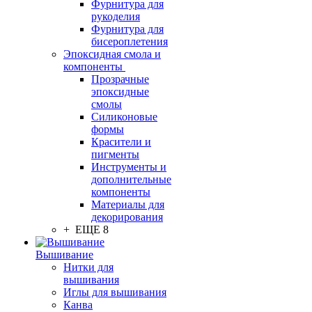
Фурнитура для
рукоделия
Фурнитура для
бисероплетения
Эпоксидная смола и
компоненты
Прозрачные
эпоксидные
смолы
Силиконовые
формы
Красители и
пигменты
Инструменты и
дополнительные
компоненты
Материалы для
декорирования
+ ЕЩЕ 8
Вышивание
Нитки для
вышивания
Иглы для вышивания
Канва