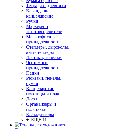
Бумага офисная
Тетради и дневники
Карандаши
канцелярские
Ручки
Маркеры и
текстовыделители
Мелкоофисные
принадлежности
Степлеры, дыроколы,
антистеплеры
Ластики, точилки
Чертежные
принадлежности
Папки
Рюкзаки, пеналы,
сумки
Канцелярские
ножницы и ножи
Доски
Органайзеры и
подставки
Калькуляторы
+ ЕЩЕ 11