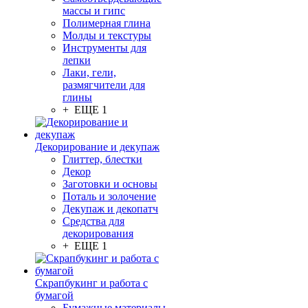
массы и гипс
Полимерная глина
Молды и текстуры
Инструменты для
лепки
Лаки, гели,
размягчители для
глины
+ ЕЩЕ 1
Декорирование и декупаж
Глиттер, блестки
Декор
Заготовки и основы
Поталь и золочение
Декупаж и декопатч
Средства для
декорирования
+ ЕЩЕ 1
Скрапбукинг и работа с
бумагой
Бумажные материалы