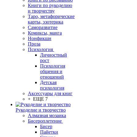
Книги по рукоделию
и творчеству
Таро, метафорические
карты, эзотерика
Саморазвитие
Комиксы, манга
Нонфикшн
Проза
Психология
Личностный
рост
Психология
общения и
отношений
Детская
психология
Аксессуары для книг
+ ЕЩЕ 7
Рукоделие и творчество
Алмазная мозаика
Бисероплетение
Бисер
Пайетки