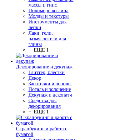
массы и гипс
Полимерная глина
Молды и текстуры
Инструменты для
лепки
Лаки, гели,
размягчители для
глины
+ ЕЩЕ 1
Декорирование и декупаж
Глиттер, блестки
Декор
Заготовки и основы
Поталь и золочение
Декупаж и декопатч
Средства для
декорирования
+ ЕЩЕ 1
Скрапбукинг и работа с
бумагой
Бумажные материалы