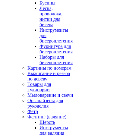
Бусины
Леска,
проволока,
нитки для
бисера
Инструменты
для
бисероплетения
Фурнитура для
бисероплетения
Наборы для
бисероплетения
Картины по номерам
Выжигание и резьба
по дереву
Товары для
кулинарии
Мыловарение и свечи
Органайзеры для
рукоделия
Фетр
Фелтинг (валяние)
Шерсть
Инструменты
для валяния