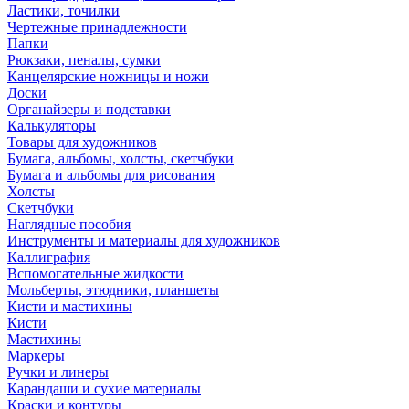
Ластики, точилки
Чертежные принадлежности
Папки
Рюкзаки, пеналы, сумки
Канцелярские ножницы и ножи
Доски
Органайзеры и подставки
Калькуляторы
Товары для художников
Бумага, альбомы, холсты, скетчбуки
Бумага и альбомы для рисования
Холсты
Скетчбуки
Наглядные пособия
Инструменты и материалы для художников
Каллиграфия
Вспомогательные жидкости
Мольберты, этюдники, планшеты
Кисти и мастихины
Кисти
Мастихины
Маркеры
Ручки и линеры
Карандаши и сухие материалы
Краски и контуры