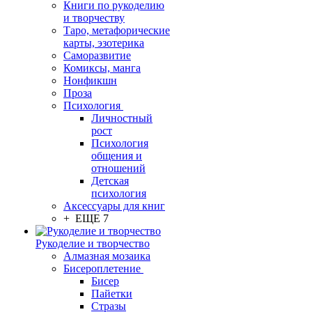
Книги по рукоделию
и творчеству
Таро, метафорические
карты, эзотерика
Саморазвитие
Комиксы, манга
Нонфикшн
Проза
Психология
Личностный
рост
Психология
общения и
отношений
Детская
психология
Аксессуары для книг
+ ЕЩЕ 7
Рукоделие и творчество
Алмазная мозаика
Бисероплетение
Бисер
Пайетки
Стразы