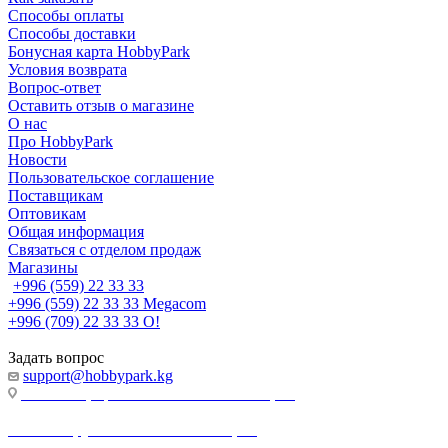
Способы оплаты
Способы доставки
Бонусная карта HobbyPark
Условия возврата
Вопрос-ответ
Оставить отзыв о магазине
О нас
Про HobbyPark
Новости
Пользовательское соглашение
Поставщикам
Оптовикам
Общая информация
Связаться с отделом продаж
Магазины
+996 (559) 22 33 33
+996 (559) 22 33 33
Megacom
+996 (709) 22 33 33
O!
Задать вопрос
support@hobbypark.kg
г. Бишкек, пр-т. Чынгыза Айтматова, 91
г. Бишкек, ул. Якова Логвиненко, 55