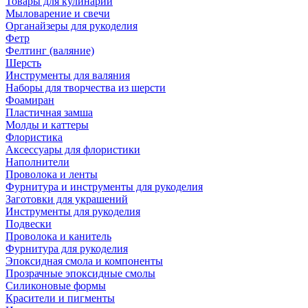
Товары для кулинарии
Мыловарение и свечи
Органайзеры для рукоделия
Фетр
Фелтинг (валяние)
Шерсть
Инструменты для валяния
Наборы для творчества из шерсти
Фоамиран
Пластичная замша
Молды и каттеры
Флористика
Аксессуары для флористики
Наполнители
Проволока и ленты
Фурнитура и инструменты для рукоделия
Заготовки для украшений
Инструменты для рукоделия
Подвески
Проволока и канитель
Фурнитура для рукоделия
Эпоксидная смола и компоненты
Прозрачные эпоксидные смолы
Силиконовые формы
Красители и пигменты