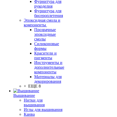
Фурнитура для
рукоделия
Фурнитура для
бисероплетения
Эпоксидная смола и
компоненты
Прозрачные
эпоксидные
смолы
Силиконовые
формы
Красители и
пигменты
Инструменты и
дополнительные
компоненты
Материалы для
декорирования
+ ЕЩЕ 8
Вышивание
Нитки для
вышивания
Иглы для вышивания
Канва