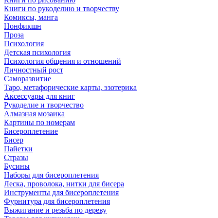
Книги по рукоделию и творчеству
Комиксы, манга
Нонфикшн
Проза
Психология
Детская психология
Психология общения и отношений
Личностный рост
Саморазвитие
Таро, метафорические карты, эзотерика
Аксессуары для книг
Рукоделие и творчество
Алмазная мозаика
Картины по номерам
Бисероплетение
Бисер
Пайетки
Стразы
Бусины
Наборы для бисероплетения
Леска, проволока, нитки для бисера
Инструменты для бисероплетения
Фурнитура для бисероплетения
Выжигание и резьба по дереву