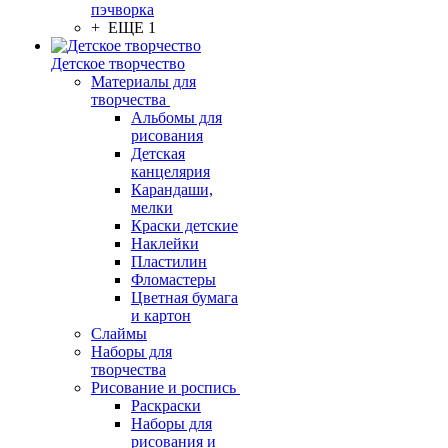
пэчворка
+ ЕЩЕ 1
Детское творчество
Материалы для
творчества
Альбомы для
рисования
Детская
канцелярия
Карандаши,
мелки
Краски детские
Наклейки
Пластилин
Фломастеры
Цветная бумага
и картон
Слаймы
Наборы для
творчества
Рисование и роспись
Раскраски
Наборы для
рисования и