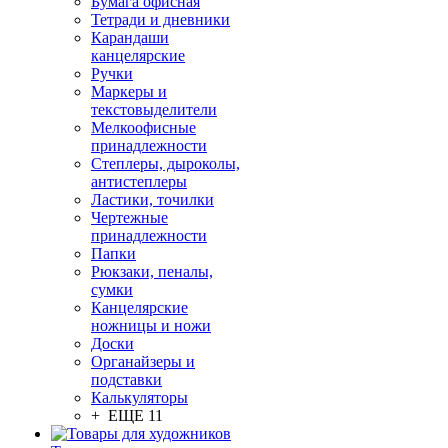
Бумага офисная
Тетради и дневники
Карандаши
канцелярские
Ручки
Маркеры и
текстовыделители
Мелкоофисные
принадлежности
Степлеры, дыроколы,
антистеплеры
Ластики, точилки
Чертежные
принадлежности
Папки
Рюкзаки, пеналы,
сумки
Канцелярские
ножницы и ножи
Доски
Органайзеры и
подставки
Калькуляторы
+ ЕЩЕ 11