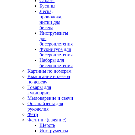
Стразы
Бусины
Леска,
проволока,
нитки для
бисера
Инструменты
для
бисероплетения
Фурнитура для
бисероплетения
Наборы для
бисероплетения
Картины по номерам
Выжигание и резьба
по дереву
Товары для
кулинарии
Мыловарение и свечи
Органайзеры для
рукоделия
Фетр
Фелтинг (валяние)
Шерсть
Инструменты