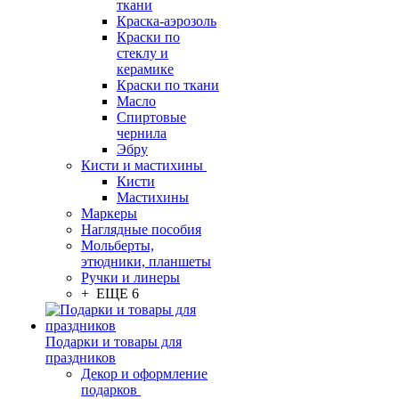
ткани
Краска-аэрозоль
Краски по
стеклу и
керамике
Краски по ткани
Масло
Спиртовые
чернила
Эбру
Кисти и мастихины
Кисти
Мастихины
Маркеры
Наглядные пособия
Мольберты,
этюдники, планшеты
Ручки и линеры
+ ЕЩЕ 6
Подарки и товары для
праздников
Декор и оформление
подарков