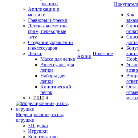
росписи
Покупател
Аппликации и
мозаики
Как
Гравюры и фрески
заказ
Детская косметика,
Спос
грим, переводные
опла
тату
Спос
Создание украшений
дост
и аксессуаров
Бону
Лепка
Полезное
карта
Акции
Масса для лепки
Hobb
Аксессуары для
Усло
лепки
возвр
Наборы для
Вопр
лепки
ответ
Кинетический
Оста
песок
отзыв
+ ЕЩЕ 4
мага
Моделирование, игры,
игрушки
3D ручки
Игрушки
Конструкторы