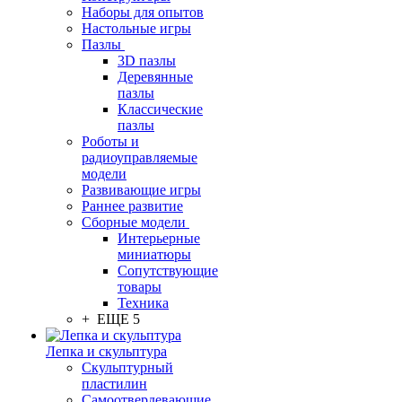
Наборы для опытов
Настольные игры
Пазлы
3D пазлы
Деревянные
пазлы
Классические
пазлы
Роботы и
радиоуправляемые
модели
Развивающие игры
Раннее развитие
Сборные модели
Интерьерные
миниатюры
Сопутствующие
товары
Техника
+ ЕЩЕ 5
Лепка и скульптура
Скульптурный
пластилин
Самоотвердевающие