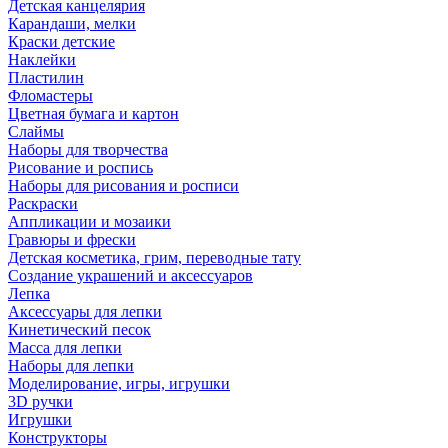
Детская канцелярия
Карандаши, мелки
Краски детские
Наклейки
Пластилин
Фломастеры
Цветная бумага и картон
Слаймы
Наборы для творчества
Рисование и роспись
Наборы для рисования и росписи
Раскраски
Аппликации и мозаики
Гравюры и фрески
Детская косметика, грим, переводные тату
Создание украшений и аксессуаров
Лепка
Аксессуары для лепки
Кинетический песок
Масса для лепки
Наборы для лепки
Моделирование, игры, игрушки
3D ручки
Игрушки
Конструкторы