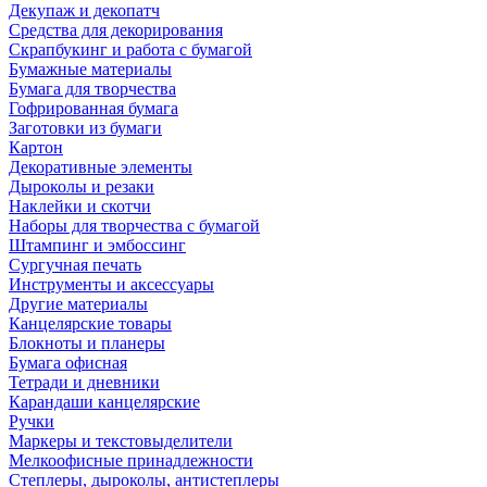
Декупаж и декопатч
Средства для декорирования
Скрапбукинг и работа с бумагой
Бумажные материалы
Бумага для творчества
Гофрированная бумага
Заготовки из бумаги
Картон
Декоративные элементы
Дыроколы и резаки
Наклейки и скотчи
Наборы для творчества с бумагой
Штампинг и эмбоссинг
Сургучная печать
Инструменты и аксессуары
Другие материалы
Канцелярские товары
Блокноты и планеры
Бумага офисная
Тетради и дневники
Карандаши канцелярские
Ручки
Маркеры и текстовыделители
Мелкоофисные принадлежности
Степлеры, дыроколы, антистеплеры