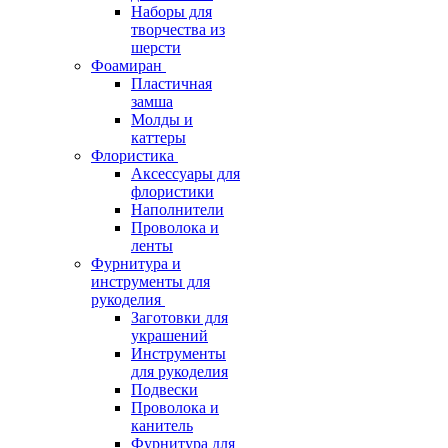
Наборы для
творчества из
шерсти
Фоамиран
Пластичная
замша
Молды и
каттеры
Флористика
Аксессуары для
флористики
Наполнители
Проволока и
ленты
Фурнитура и
инструменты для
рукоделия
Заготовки для
украшений
Инструменты
для рукоделия
Подвески
Проволока и
канитель
Фурнитура для