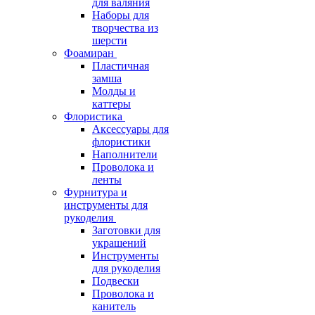
для валяния
Наборы для
творчества из
шерсти
Фоамиран
Пластичная
замша
Молды и
каттеры
Флористика
Аксессуары для
флористики
Наполнители
Проволока и
ленты
Фурнитура и
инструменты для
рукоделия
Заготовки для
украшений
Инструменты
для рукоделия
Подвески
Проволока и
канитель