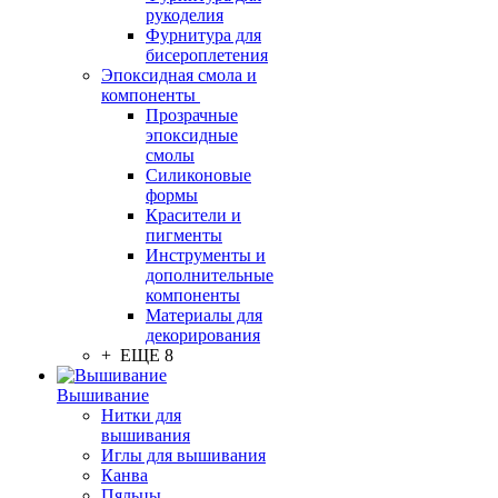
рукоделия
Фурнитура для
бисероплетения
Эпоксидная смола и
компоненты
Прозрачные
эпоксидные
смолы
Силиконовые
формы
Красители и
пигменты
Инструменты и
дополнительные
компоненты
Материалы для
декорирования
+ ЕЩЕ 8
Вышивание
Нитки для
вышивания
Иглы для вышивания
Канва
Пяльцы