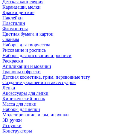
Детская канцелярия
Карандаши, мелки
Краски детские
Наклейки
Пластилин
Фломастеры
Цветная бумага и картон
Слаймы
Наборы для творчества
Рисование и роспись
Наборы для рисования и росписи
Раскраски
Аппликации и мозаики
Гравюры и фрески
Детская косметика, грим, переводные тату
Создание украшений и аксессуаров
Лепка
Аксессуары для лепки
Кинетический песок
Масса для лепки
Наборы для лепки
Моделирование, игры, игрушки
3D ручки
Игрушки
Конструкторы