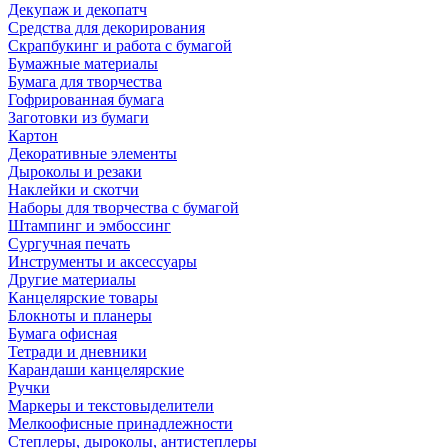
Декупаж и декопатч
Средства для декорирования
Скрапбукинг и работа с бумагой
Бумажные материалы
Бумага для творчества
Гофрированная бумага
Заготовки из бумаги
Картон
Декоративные элементы
Дыроколы и резаки
Наклейки и скотчи
Наборы для творчества с бумагой
Штампинг и эмбоссинг
Сургучная печать
Инструменты и аксессуары
Другие материалы
Канцелярские товары
Блокноты и планеры
Бумага офисная
Тетради и дневники
Карандаши канцелярские
Ручки
Маркеры и текстовыделители
Мелкоофисные принадлежности
Степлеры, дыроколы, антистеплеры