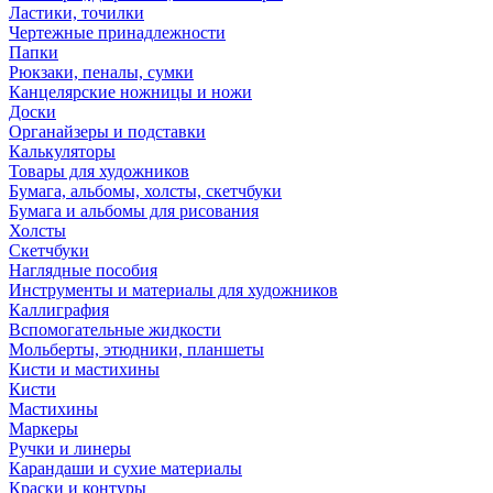
Ластики, точилки
Чертежные принадлежности
Папки
Рюкзаки, пеналы, сумки
Канцелярские ножницы и ножи
Доски
Органайзеры и подставки
Калькуляторы
Товары для художников
Бумага, альбомы, холсты, скетчбуки
Бумага и альбомы для рисования
Холсты
Скетчбуки
Наглядные пособия
Инструменты и материалы для художников
Каллиграфия
Вспомогательные жидкости
Мольберты, этюдники, планшеты
Кисти и мастихины
Кисти
Мастихины
Маркеры
Ручки и линеры
Карандаши и сухие материалы
Краски и контуры