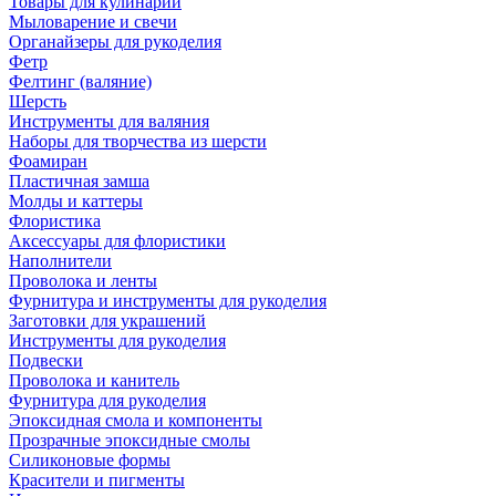
Товары для кулинарии
Мыловарение и свечи
Органайзеры для рукоделия
Фетр
Фелтинг (валяние)
Шерсть
Инструменты для валяния
Наборы для творчества из шерсти
Фоамиран
Пластичная замша
Молды и каттеры
Флористика
Аксессуары для флористики
Наполнители
Проволока и ленты
Фурнитура и инструменты для рукоделия
Заготовки для украшений
Инструменты для рукоделия
Подвески
Проволока и канитель
Фурнитура для рукоделия
Эпоксидная смола и компоненты
Прозрачные эпоксидные смолы
Силиконовые формы
Красители и пигменты