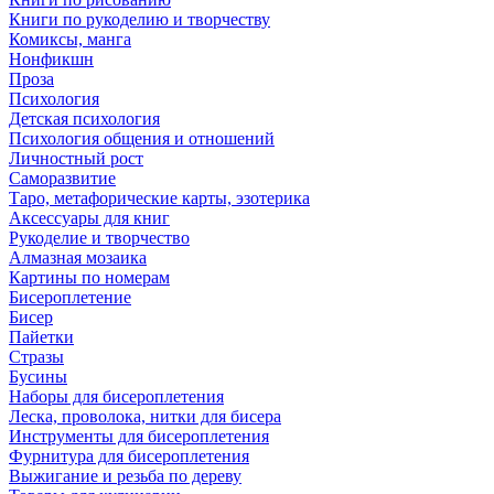
Книги по рукоделию и творчеству
Комиксы, манга
Нонфикшн
Проза
Психология
Детская психология
Психология общения и отношений
Личностный рост
Саморазвитие
Таро, метафорические карты, эзотерика
Аксессуары для книг
Рукоделие и творчество
Алмазная мозаика
Картины по номерам
Бисероплетение
Бисер
Пайетки
Стразы
Бусины
Наборы для бисероплетения
Леска, проволока, нитки для бисера
Инструменты для бисероплетения
Фурнитура для бисероплетения
Выжигание и резьба по дереву