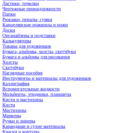
Ластики, точилки
Чертежные принадлежности
Папки
Рюкзаки, пеналы, сумки
Канцелярские ножницы и ножи
Доски
Органайзеры и подставки
Калькуляторы
Товары для художников
Бумага, альбомы, холсты, скетчбуки
Бумага и альбомы для рисования
Холсты
Скетчбуки
Наглядные пособия
Инструменты и материалы для художников
Каллиграфия
Вспомогательные жидкости
Мольберты, этюдники, планшеты
Кисти и мастихины
Кисти
Мастихины
Маркеры
Ручки и линеры
Карандаши и сухие материалы
Краски и контуры