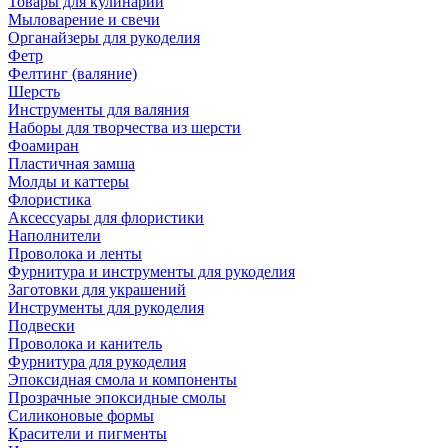
Товары для кулинарии
Мыловарение и свечи
Органайзеры для рукоделия
Фетр
Фелтинг (валяние)
Шерсть
Инструменты для валяния
Наборы для творчества из шерсти
Фоамиран
Пластичная замша
Молды и каттеры
Флористика
Аксессуары для флористики
Наполнители
Проволока и ленты
Фурнитура и инструменты для рукоделия
Заготовки для украшений
Инструменты для рукоделия
Подвески
Проволока и канитель
Фурнитура для рукоделия
Эпоксидная смола и компоненты
Прозрачные эпоксидные смолы
Силиконовые формы
Красители и пигменты