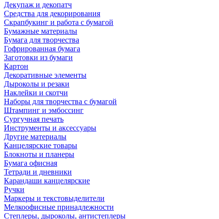
Декупаж и декопатч
Средства для декорирования
Скрапбукинг и работа с бумагой
Бумажные материалы
Бумага для творчества
Гофрированная бумага
Заготовки из бумаги
Картон
Декоративные элементы
Дыроколы и резаки
Наклейки и скотчи
Наборы для творчества с бумагой
Штампинг и эмбоссинг
Сургучная печать
Инструменты и аксессуары
Другие материалы
Канцелярские товары
Блокноты и планеры
Бумага офисная
Тетради и дневники
Карандаши канцелярские
Ручки
Маркеры и текстовыделители
Мелкоофисные принадлежности
Степлеры, дыроколы, антистеплеры