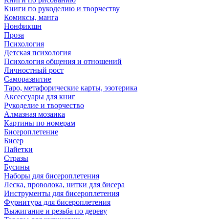
Книги по рукоделию и творчеству
Комиксы, манга
Нонфикшн
Проза
Психология
Детская психология
Психология общения и отношений
Личностный рост
Саморазвитие
Таро, метафорические карты, эзотерика
Аксессуары для книг
Рукоделие и творчество
Алмазная мозаика
Картины по номерам
Бисероплетение
Бисер
Пайетки
Стразы
Бусины
Наборы для бисероплетения
Леска, проволока, нитки для бисера
Инструменты для бисероплетения
Фурнитура для бисероплетения
Выжигание и резьба по дереву