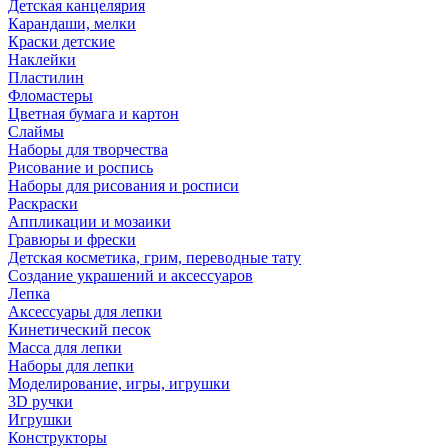
Детская канцелярия
Карандаши, мелки
Краски детские
Наклейки
Пластилин
Фломастеры
Цветная бумага и картон
Слаймы
Наборы для творчества
Рисование и роспись
Наборы для рисования и росписи
Раскраски
Аппликации и мозаики
Гравюры и фрески
Детская косметика, грим, переводные тату
Создание украшений и аксессуаров
Лепка
Аксессуары для лепки
Кинетический песок
Масса для лепки
Наборы для лепки
Моделирование, игры, игрушки
3D ручки
Игрушки
Конструкторы