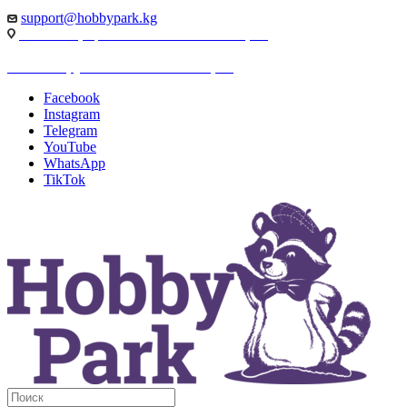
support@hobbypark.kg
г. Бишкек, пр-т. Чынгыза Айтматова, 91
г. Бишкек, ул. Якова Логвиненко, 55
Facebook
Instagram
Telegram
YouTube
WhatsApp
TikTok