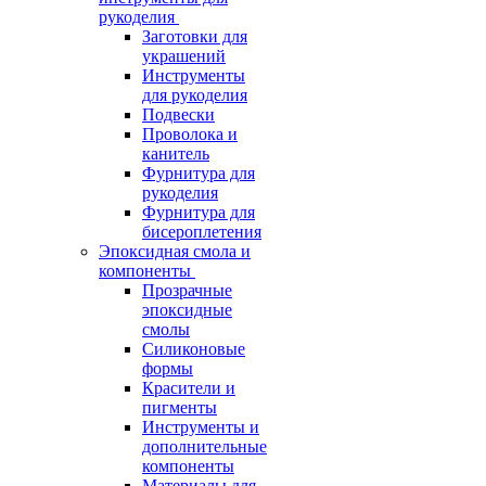
рукоделия
Заготовки для
украшений
Инструменты
для рукоделия
Подвески
Проволока и
канитель
Фурнитура для
рукоделия
Фурнитура для
бисероплетения
Эпоксидная смола и
компоненты
Прозрачные
эпоксидные
смолы
Силиконовые
формы
Красители и
пигменты
Инструменты и
дополнительные
компоненты
Материалы для