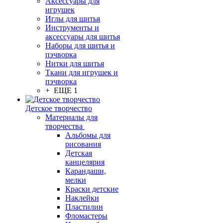
Аксессуары для
игрушек
Иглы для шитья
Инструменты и
аксессуары для шитья
Наборы для шитья и
пэчворка
Нитки для шитья
Ткани для игрушек и
пэчворка
+ ЕЩЕ 1
Детское творчество
Материалы для
творчества
Альбомы для
рисования
Детская
канцелярия
Карандаши,
мелки
Краски детские
Наклейки
Пластилин
Фломастеры