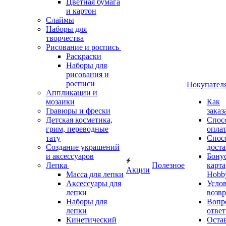
Цветная бумага
и картон
Слаймы
Наборы для
творчества
Рисование и роспись
Раскраски
Наборы для
рисования и
росписи
Покупател
Аппликации и
мозаики
Как
Гравюры и фрески
заказ
Детская косметика,
Спос
грим, переводные
опла
тату
Спос
Создание украшений
дост
и аксессуаров
Бону
Лепка
Полезное
карта
Акции
Масса для лепки
Hobb
Аксессуары для
Усло
лепки
возвр
Наборы для
Вопр
лепки
ответ
Кинетический
Оста