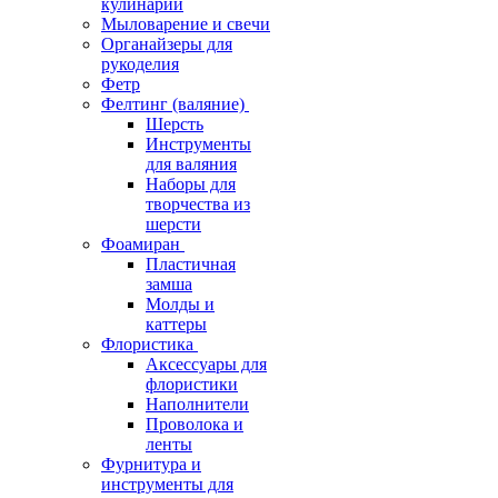
кулинарии
Мыловарение и свечи
Органайзеры для
рукоделия
Фетр
Фелтинг (валяние)
Шерсть
Инструменты
для валяния
Наборы для
творчества из
шерсти
Фоамиран
Пластичная
замша
Молды и
каттеры
Флористика
Аксессуары для
флористики
Наполнители
Проволока и
ленты
Фурнитура и
инструменты для