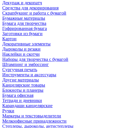
Декупаж и декопатч
Средства для декорирования
Скрапбукинг и работа с бумагой
Бумажные материалы
Бумага для творчества
Гофрированная бумага
Заготовки из бумаги
Картон
Декоративные элементы
Дыроколы и резаки
Наклейки и скотчи
Наборы для творчества с бумагой
Штампинг и эмбоссинг
Сургучная печать
Инструменты и аксессуары
Другие материалы
Канцелярские товары
Блокноты и планеры
Бумага офисная
Тетради и дневники
Карандаши канцелярские
Ручки
Маркеры и текстовыделители
Мелкоофисные принадлежности
Степлеры, дыроколы, антистеплеры