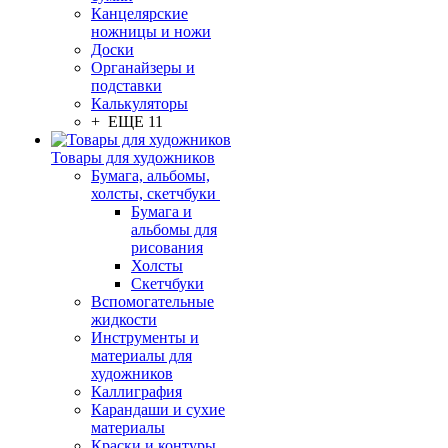
Канцелярские
ножницы и ножи
Доски
Органайзеры и
подставки
Калькуляторы
+ ЕЩЕ 11
Товары для художников
Бумага, альбомы,
холсты, скетчбуки
Бумага и
альбомы для
рисования
Холсты
Скетчбуки
Вспомогательные
жидкости
Инструменты и
материалы для
художников
Каллиграфия
Карандаши и сухие
материалы
Краски и контуры