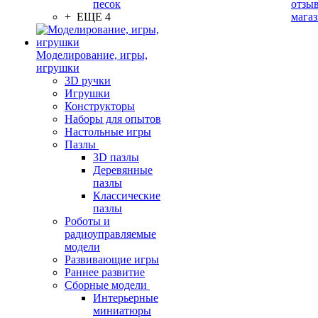
песок
отзыв
+ ЕЩЕ 4
мага
Моделирование, игры,
игрушки
3D ручки
Игрушки
Конструкторы
Наборы для опытов
Настольные игры
Пазлы
3D пазлы
Деревянные
пазлы
Классические
пазлы
Роботы и
радиоуправляемые
модели
Развивающие игры
Раннее развитие
Сборные модели
Интерьерные
миниатюры