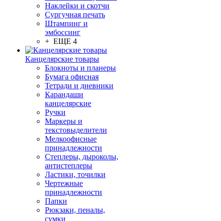
Наклейки и скотчи
Сургучная печать
Штампинг и
эмбоссинг
+ ЕЩЕ 4
Канцелярские товары
Блокноты и планеры
Бумага офисная
Тетради и дневники
Карандаши
канцелярские
Ручки
Маркеры и
текстовыделители
Мелкоофисные
принадлежности
Степлеры, дыроколы,
антистеплеры
Ластики, точилки
Чертежные
принадлежности
Папки
Рюкзаки, пеналы,
сумки