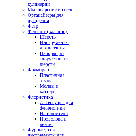
кулинарии
Мыловарение и свечи
Органайзеры для
рукоделия
Фетр
Фелтинг (валяние)
Шерсть
Инструменты
для валяния
Наборы для
творчества из
шерсти
Фоамиран
Пластичная
замша
Молды и
каттеры
Флористика
Аксессуары для
флористики
Наполнители
Проволока и
ленты
Фурнитура и
инструменты для