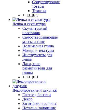
Сопутствующие
товары
Техника
+ ЕЩЕ 5
Лепка и скульптура
Скульптурный
пластилин
Самоотвердевающие
массы и гипс
Полимерная глина
Молды и текстуры
Инструменты для
лепки
Лаки, гели,
размягчители для
глины
+ ЕЩЕ 1
Декорирование и декупаж
Глиттер, блестки
Декор
Заготовки и основы
Поталь и золочение