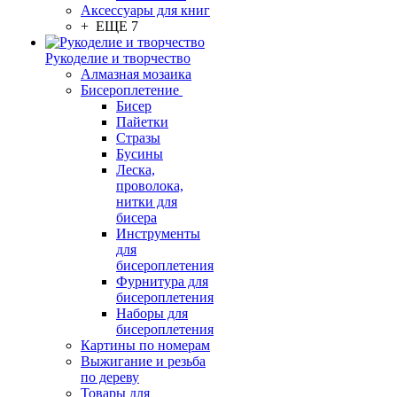
Аксессуары для книг
+ ЕЩЕ 7
Рукоделие и творчество
Алмазная мозаика
Бисероплетение
Бисер
Пайетки
Стразы
Бусины
Леска,
проволока,
нитки для
бисера
Инструменты
для
бисероплетения
Фурнитура для
бисероплетения
Наборы для
бисероплетения
Картины по номерам
Выжигание и резьба
по дереву
Товары для