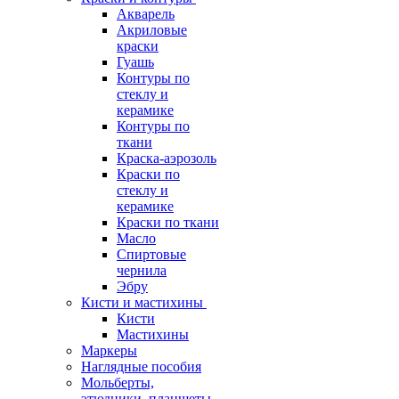
Акварель
Акриловые
краски
Гуашь
Контуры по
стеклу и
керамике
Контуры по
ткани
Краска-аэрозоль
Краски по
стеклу и
керамике
Краски по ткани
Масло
Спиртовые
чернила
Эбру
Кисти и мастихины
Кисти
Мастихины
Маркеры
Наглядные пособия
Мольберты,
этюдники, планшеты