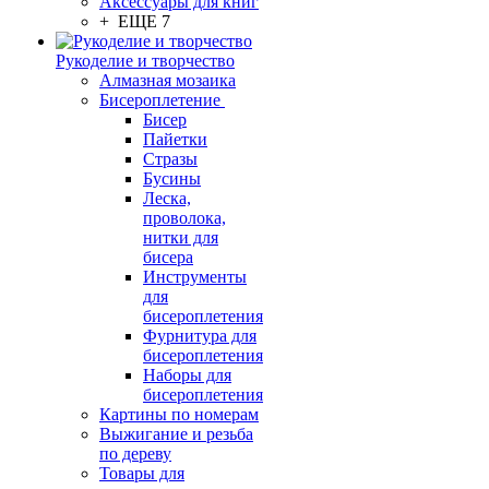
Аксессуары для книг
+ ЕЩЕ 7
Рукоделие и творчество
Алмазная мозаика
Бисероплетение
Бисер
Пайетки
Стразы
Бусины
Леска,
проволока,
нитки для
бисера
Инструменты
для
бисероплетения
Фурнитура для
бисероплетения
Наборы для
бисероплетения
Картины по номерам
Выжигание и резьба
по дереву
Товары для