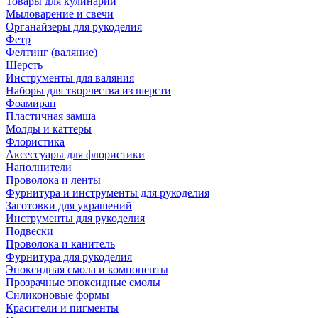
Товары для кулинарии
Мыловарение и свечи
Органайзеры для рукоделия
Фетр
Фелтинг (валяние)
Шерсть
Инструменты для валяния
Наборы для творчества из шерсти
Фоамиран
Пластичная замша
Молды и каттеры
Флористика
Аксессуары для флористики
Наполнители
Проволока и ленты
Фурнитура и инструменты для рукоделия
Заготовки для украшений
Инструменты для рукоделия
Подвески
Проволока и канитель
Фурнитура для рукоделия
Эпоксидная смола и компоненты
Прозрачные эпоксидные смолы
Силиконовые формы
Красители и пигменты