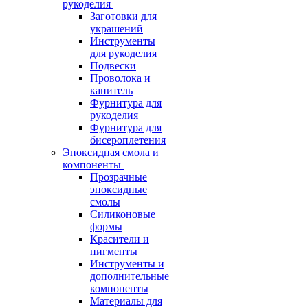
рукоделия
Заготовки для
украшений
Инструменты
для рукоделия
Подвески
Проволока и
канитель
Фурнитура для
рукоделия
Фурнитура для
бисероплетения
Эпоксидная смола и
компоненты
Прозрачные
эпоксидные
смолы
Силиконовые
формы
Красители и
пигменты
Инструменты и
дополнительные
компоненты
Материалы для