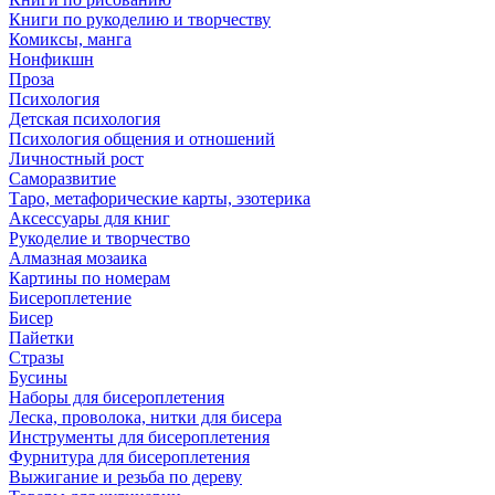
Книги по рукоделию и творчеству
Комиксы, манга
Нонфикшн
Проза
Психология
Детская психология
Психология общения и отношений
Личностный рост
Саморазвитие
Таро, метафорические карты, эзотерика
Аксессуары для книг
Рукоделие и творчество
Алмазная мозаика
Картины по номерам
Бисероплетение
Бисер
Пайетки
Стразы
Бусины
Наборы для бисероплетения
Леска, проволока, нитки для бисера
Инструменты для бисероплетения
Фурнитура для бисероплетения
Выжигание и резьба по дереву