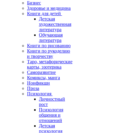
Бизнес
Здоровье и медицина
Книги для детей
Детская
художественная
литература
Обучающая
литература
Книги по рисованию
Книги по рукоделию
и творчеству
Таро, метафорические
карты, эзотерика
Саморазвитие
Комиксы, манга
Нонфикшн
Проза
Психология
Личностный
рост
Психология
общения и
отношений
Детская
психология