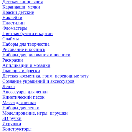
Детская канцелярия
Карандаши, мелки
Краски детские
Наклейки
Пластилин
Фломастеры
Цветная бумага и картон
Слаймы
Наборы для творчества
Рисование и роспись
Наборы для рисования и росписи
Раскраски
Аппликации и мозаики
Гравюры и фрески
Детская косметика, грим, переводные тату
Создание украшений и аксессуаров
Лепка
Аксессуары для лепки
Кинетический песок
Масса для лепки
Наборы для лепки
Моделирование, игры, игрушки
3D ручки
Игрушки
Конструкторы