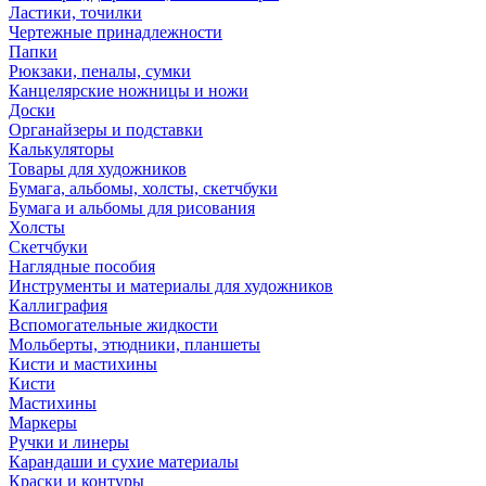
Ластики, точилки
Чертежные принадлежности
Папки
Рюкзаки, пеналы, сумки
Канцелярские ножницы и ножи
Доски
Органайзеры и подставки
Калькуляторы
Товары для художников
Бумага, альбомы, холсты, скетчбуки
Бумага и альбомы для рисования
Холсты
Скетчбуки
Наглядные пособия
Инструменты и материалы для художников
Каллиграфия
Вспомогательные жидкости
Мольберты, этюдники, планшеты
Кисти и мастихины
Кисти
Мастихины
Маркеры
Ручки и линеры
Карандаши и сухие материалы
Краски и контуры