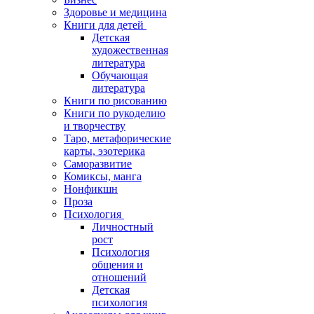
Здоровье и медицина
Книги для детей
Детская
художественная
литература
Обучающая
литература
Книги по рисованию
Книги по рукоделию
и творчеству
Таро, метафорические
карты, эзотерика
Саморазвитие
Комиксы, манга
Нонфикшн
Проза
Психология
Личностный
рост
Психология
общения и
отношений
Детская
психология