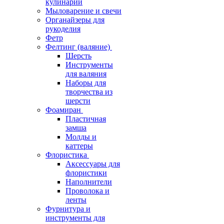
кулинарии
Мыловарение и свечи
Органайзеры для
рукоделия
Фетр
Фелтинг (валяние)
Шерсть
Инструменты
для валяния
Наборы для
творчества из
шерсти
Фоамиран
Пластичная
замша
Молды и
каттеры
Флористика
Аксессуары для
флористики
Наполнители
Проволока и
ленты
Фурнитура и
инструменты для