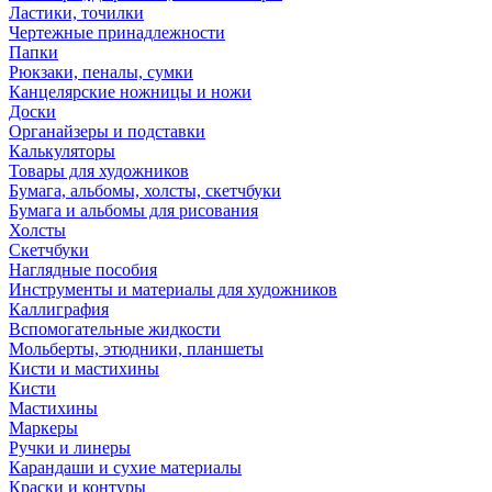
Ластики, точилки
Чертежные принадлежности
Папки
Рюкзаки, пеналы, сумки
Канцелярские ножницы и ножи
Доски
Органайзеры и подставки
Калькуляторы
Товары для художников
Бумага, альбомы, холсты, скетчбуки
Бумага и альбомы для рисования
Холсты
Скетчбуки
Наглядные пособия
Инструменты и материалы для художников
Каллиграфия
Вспомогательные жидкости
Мольберты, этюдники, планшеты
Кисти и мастихины
Кисти
Мастихины
Маркеры
Ручки и линеры
Карандаши и сухие материалы
Краски и контуры