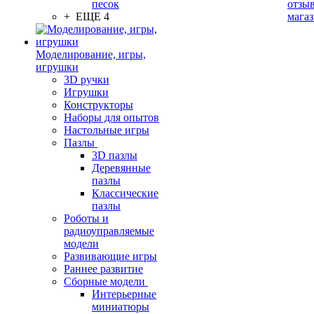
песок
отзыв
+ ЕЩЕ 4
мага
Моделирование, игры,
игрушки
3D ручки
Игрушки
Конструкторы
Наборы для опытов
Настольные игры
Пазлы
3D пазлы
Деревянные
пазлы
Классические
пазлы
Роботы и
радиоуправляемые
модели
Развивающие игры
Раннее развитие
Сборные модели
Интерьерные
миниатюры