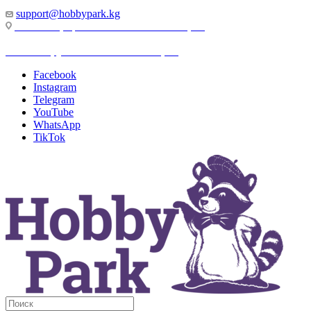
support@hobbypark.kg
г. Бишкек, пр-т. Чынгыза Айтматова, 91
г. Бишкек, ул. Якова Логвиненко, 55
Facebook
Instagram
Telegram
YouTube
WhatsApp
TikTok