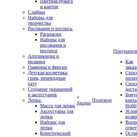
Цветная бумага
и картон
Слаймы
Наборы для
творчества
Рисование и роспись
Раскраски
Наборы для
рисования и
росписи
Покупател
Аппликации и
мозаики
Как
Гравюры и фрески
заказ
Детская косметика,
Спос
грим, переводные
опла
тату
Спос
Создание украшений
дост
и аксессуаров
Бону
Лепка
Полезное
карта
Акции
Масса для лепки
Hobb
Аксессуары для
Усло
лепки
возвр
Наборы для
Вопр
лепки
ответ
Кинетический
Оста