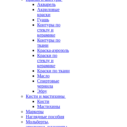
Акварель
Акриловые
краски
Гуашь
Контуры по
стеклу и
керамике
Контуры по
ткани
Краска-аэрозоль
Краски по
стеклу и
керамике
Краски по ткани
Масло
Спиртовые
чернила
Эбру
Кисти и мастихины
Кисти
Мастихины
Маркеры
Наглядные пособия
Мольберты,
этюдники, планшеты