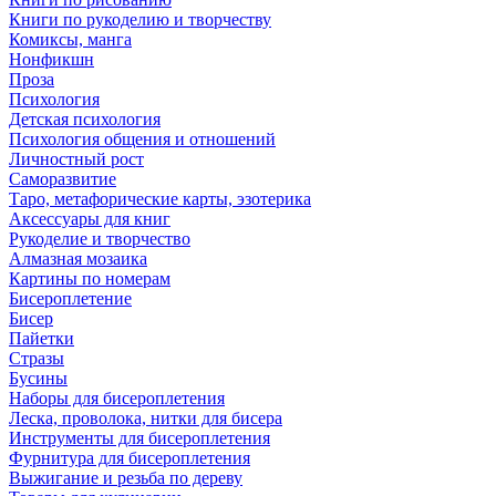
Книги по рукоделию и творчеству
Комиксы, манга
Нонфикшн
Проза
Психология
Детская психология
Психология общения и отношений
Личностный рост
Саморазвитие
Таро, метафорические карты, эзотерика
Аксессуары для книг
Рукоделие и творчество
Алмазная мозаика
Картины по номерам
Бисероплетение
Бисер
Пайетки
Стразы
Бусины
Наборы для бисероплетения
Леска, проволока, нитки для бисера
Инструменты для бисероплетения
Фурнитура для бисероплетения
Выжигание и резьба по дереву