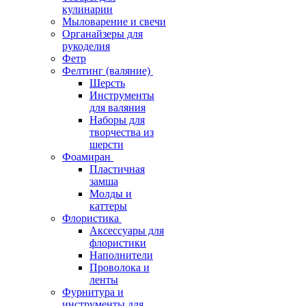
кулинарии
Мыловарение и свечи
Органайзеры для
рукоделия
Фетр
Фелтинг (валяние)
Шерсть
Инструменты
для валяния
Наборы для
творчества из
шерсти
Фоамиран
Пластичная
замша
Молды и
каттеры
Флористика
Аксессуары для
флористики
Наполнители
Проволока и
ленты
Фурнитура и
инструменты для