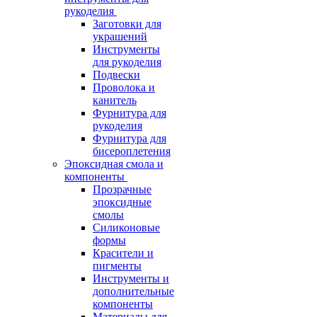
рукоделия
Заготовки для
украшений
Инструменты
для рукоделия
Подвески
Проволока и
канитель
Фурнитура для
рукоделия
Фурнитура для
бисероплетения
Эпоксидная смола и
компоненты
Прозрачные
эпоксидные
смолы
Силиконовые
формы
Красители и
пигменты
Инструменты и
дополнительные
компоненты
Материалы для