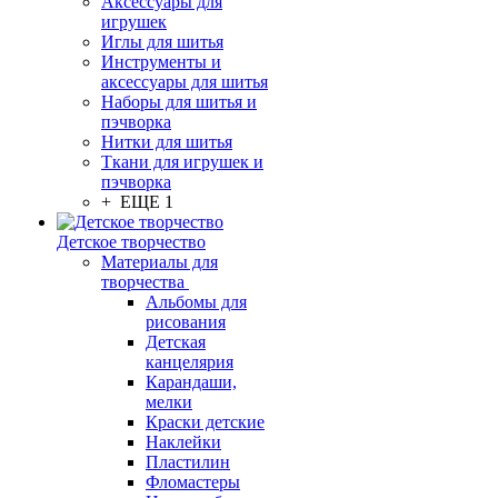
Аксессуары для
игрушек
Иглы для шитья
Инструменты и
аксессуары для шитья
Наборы для шитья и
пэчворка
Нитки для шитья
Ткани для игрушек и
пэчворка
+ ЕЩЕ 1
Детское творчество
Материалы для
творчества
Альбомы для
рисования
Детская
канцелярия
Карандаши,
мелки
Краски детские
Наклейки
Пластилин
Фломастеры