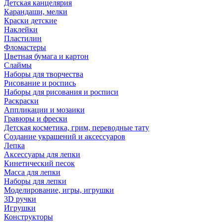
Детская канцелярия
Карандаши, мелки
Краски детские
Наклейки
Пластилин
Фломастеры
Цветная бумага и картон
Слаймы
Наборы для творчества
Рисование и роспись
Наборы для рисования и росписи
Раскраски
Аппликации и мозаики
Гравюры и фрески
Детская косметика, грим, переводные тату
Создание украшений и аксессуаров
Лепка
Аксессуары для лепки
Кинетический песок
Масса для лепки
Наборы для лепки
Моделирование, игры, игрушки
3D ручки
Игрушки
Конструкторы