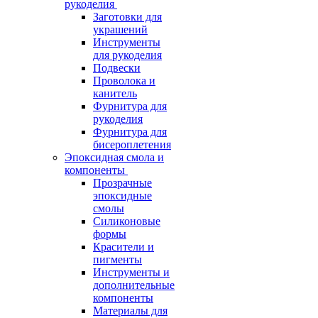
рукоделия
Заготовки для
украшений
Инструменты
для рукоделия
Подвески
Проволока и
канитель
Фурнитура для
рукоделия
Фурнитура для
бисероплетения
Эпоксидная смола и
компоненты
Прозрачные
эпоксидные
смолы
Силиконовые
формы
Красители и
пигменты
Инструменты и
дополнительные
компоненты
Материалы для