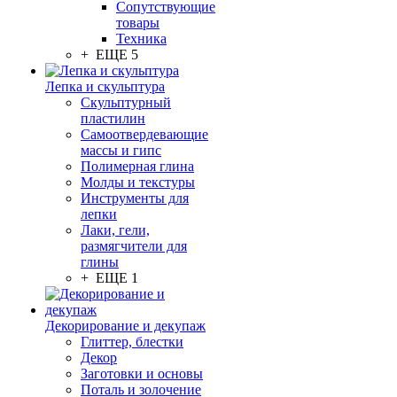
Сопутствующие
товары
Техника
+ ЕЩЕ 5
Лепка и скульптура
Скульптурный
пластилин
Самоотвердевающие
массы и гипс
Полимерная глина
Молды и текстуры
Инструменты для
лепки
Лаки, гели,
размягчители для
глины
+ ЕЩЕ 1
Декорирование и декупаж
Глиттер, блестки
Декор
Заготовки и основы
Поталь и золочение