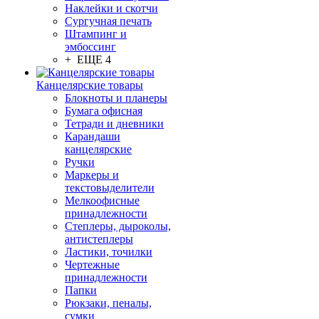
Наклейки и скотчи
Сургучная печать
Штампинг и
эмбоссинг
+ ЕЩЕ 4
Канцелярские товары
Блокноты и планеры
Бумага офисная
Тетради и дневники
Карандаши
канцелярские
Ручки
Маркеры и
текстовыделители
Мелкоофисные
принадлежности
Степлеры, дыроколы,
антистеплеры
Ластики, точилки
Чертежные
принадлежности
Папки
Рюкзаки, пеналы,
сумки