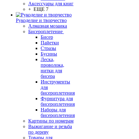
Аксессуары для книг
+ ЕЩЕ 7
Рукоделие и творчество
Алмазная мозаика
Бисероплетение
Бисер
Пайетки
Стразы
Бусины
Леска,
проволока,
нитки для
бисера
Инструменты
для
бисероплетения
Фурнитура для
бисероплетения
Наборы для
бисероплетения
Картины по номерам
Выжигание и резьба
по дереву
Товары для