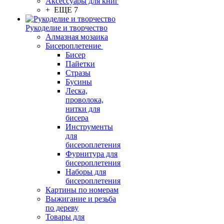
Аксессуары для книг
+ ЕЩЕ 7
Рукоделие и творчество
Алмазная мозаика
Бисероплетение
Бисер
Пайетки
Стразы
Бусины
Леска,
проволока,
нитки для
бисера
Инструменты
для
бисероплетения
Фурнитура для
бисероплетения
Наборы для
бисероплетения
Картины по номерам
Выжигание и резьба
по дереву
Товары для