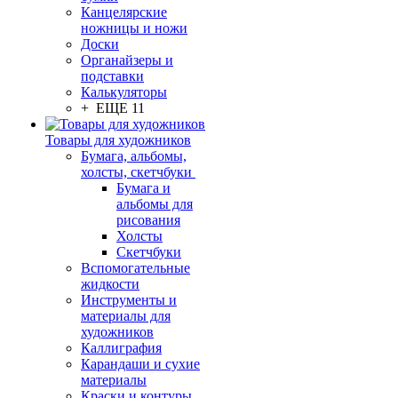
Канцелярские
ножницы и ножи
Доски
Органайзеры и
подставки
Калькуляторы
+ ЕЩЕ 11
Товары для художников
Бумага, альбомы,
холсты, скетчбуки
Бумага и
альбомы для
рисования
Холсты
Скетчбуки
Вспомогательные
жидкости
Инструменты и
материалы для
художников
Каллиграфия
Карандаши и сухие
материалы
Краски и контуры