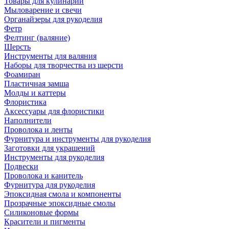
Товары для кулинарии
Мыловарение и свечи
Органайзеры для рукоделия
Фетр
Фелтинг (валяние)
Шерсть
Инструменты для валяния
Наборы для творчества из шерсти
Фоамиран
Пластичная замша
Молды и каттеры
Флористика
Аксессуары для флористики
Наполнители
Проволока и ленты
Фурнитура и инструменты для рукоделия
Заготовки для украшений
Инструменты для рукоделия
Подвески
Проволока и канитель
Фурнитура для рукоделия
Эпоксидная смола и компоненты
Прозрачные эпоксидные смолы
Силиконовые формы
Красители и пигменты