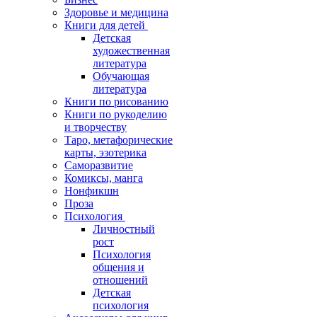
Здоровье и медицина
Книги для детей
Детская
художественная
литература
Обучающая
литература
Книги по рисованию
Книги по рукоделию
и творчеству
Таро, метафорические
карты, эзотерика
Саморазвитие
Комиксы, манга
Нонфикшн
Проза
Психология
Личностный
рост
Психология
общения и
отношений
Детская
психология