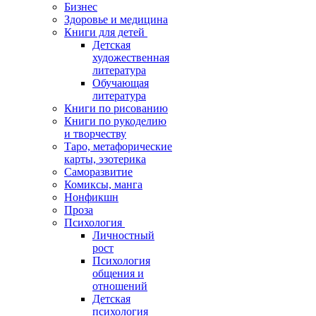
Бизнес
Здоровье и медицина
Книги для детей
Детская
художественная
литература
Обучающая
литература
Книги по рисованию
Книги по рукоделию
и творчеству
Таро, метафорические
карты, эзотерика
Саморазвитие
Комиксы, манга
Нонфикшн
Проза
Психология
Личностный
рост
Психология
общения и
отношений
Детская
психология