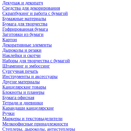
Декупаж и декопатч
Средства для декорирования
Скрапбукинг и работа с бумагой
Бумажные материалы
Бумага для творчества
Гофрированная бумага
Заготовки из бумаги
Картон
Декоративные элементы
Дыроколы и резаки
Наклейки и скотчи
Наборы для творчества с бумагой
Штампинг и эмбоссинг
Сургучная печать
Инструменты и аксессуары
Другие материалы
Канцелярские товары
Блокноты и планеры
Бумага офисная
Тетради и дневники
Карандаши канцелярские
Ручки
Маркеры и текстовыделители
Мелкоофисные принадлежности
Степлеры, дыроколы, антистеплеры