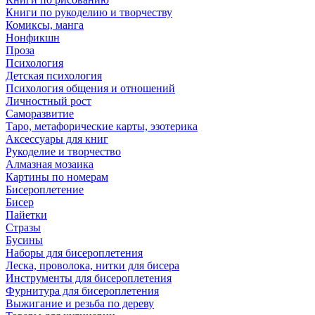
Книги по рукоделию и творчеству
Комиксы, манга
Нонфикшн
Проза
Психология
Детская психология
Психология общения и отношений
Личностный рост
Саморазвитие
Таро, метафорические карты, эзотерика
Аксессуары для книг
Рукоделие и творчество
Алмазная мозаика
Картины по номерам
Бисероплетение
Бисер
Пайетки
Стразы
Бусины
Наборы для бисероплетения
Леска, проволока, нитки для бисера
Инструменты для бисероплетения
Фурнитура для бисероплетения
Выжигание и резьба по дереву