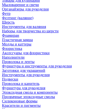
Товары для кулинарии
Мыловарение и свечи
Органайзеры для рукоделия
Фетр
Фелтинг (валяние)
Шерсть
Инструменты для валяния
Наборы для творчества из шерсти
Фоамиран
Пластичная замша
Молды и каттеры
Флористика
Аксессуары для флористики
Наполнители
Проволока и ленты
Фурнитура и инструменты для рукоделия
Заготовки для украшений
Инструменты для рукоделия
Подвески
Проволока и канитель
Фурнитура для рукоделия
Эпоксидная смола и компоненты
Прозрачные эпоксидные смолы
Силиконовые формы
Красители и пигменты