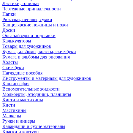
Ластики, точилки
Чертежные принадлежности
Папки
Рюкзаки, пеналы, сумки
Канцелярские ножницы и ножи
Доски
Органайзеры и подставки
Калькуляторы
Товары для художников
Бумага, альбомы, холсты, скетчбуки
Бумага и альбомы для рисования
Холсты
Скетчбуки
Наглядные пособия
Инструменты и материалы для художников
Каллиграфия
Вспомогательные жидкости
Мольберты, этюдники, планшеты
Кисти и мастихины
Кисти
Мастихины
Маркеры
Ручки и линеры
Карандаши и сухие материалы
Краски и контуры