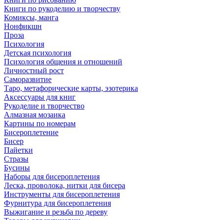
Книги по рукоделию и творчеству
Комиксы, манга
Нонфикшн
Проза
Психология
Детская психология
Психология общения и отношений
Личностный рост
Саморазвитие
Таро, метафорические карты, эзотерика
Аксессуары для книг
Рукоделие и творчество
Алмазная мозаика
Картины по номерам
Бисероплетение
Бисер
Пайетки
Стразы
Бусины
Наборы для бисероплетения
Леска, проволока, нитки для бисера
Инструменты для бисероплетения
Фурнитура для бисероплетения
Выжигание и резьба по дереву