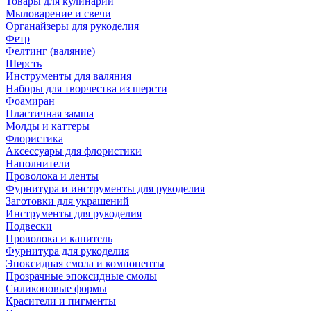
Товары для кулинарии
Мыловарение и свечи
Органайзеры для рукоделия
Фетр
Фелтинг (валяние)
Шерсть
Инструменты для валяния
Наборы для творчества из шерсти
Фоамиран
Пластичная замша
Молды и каттеры
Флористика
Аксессуары для флористики
Наполнители
Проволока и ленты
Фурнитура и инструменты для рукоделия
Заготовки для украшений
Инструменты для рукоделия
Подвески
Проволока и канитель
Фурнитура для рукоделия
Эпоксидная смола и компоненты
Прозрачные эпоксидные смолы
Силиконовые формы
Красители и пигменты