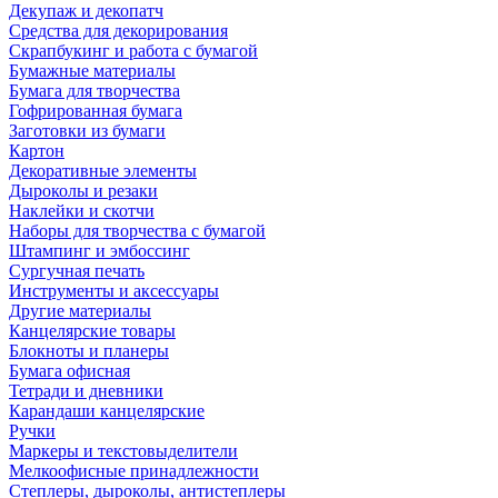
Декупаж и декопатч
Средства для декорирования
Скрапбукинг и работа с бумагой
Бумажные материалы
Бумага для творчества
Гофрированная бумага
Заготовки из бумаги
Картон
Декоративные элементы
Дыроколы и резаки
Наклейки и скотчи
Наборы для творчества с бумагой
Штампинг и эмбоссинг
Сургучная печать
Инструменты и аксессуары
Другие материалы
Канцелярские товары
Блокноты и планеры
Бумага офисная
Тетради и дневники
Карандаши канцелярские
Ручки
Маркеры и текстовыделители
Мелкоофисные принадлежности
Степлеры, дыроколы, антистеплеры