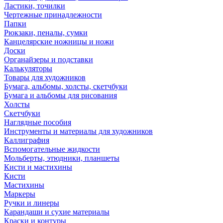
Ластики, точилки
Чертежные принадлежности
Папки
Рюкзаки, пеналы, сумки
Канцелярские ножницы и ножи
Доски
Органайзеры и подставки
Калькуляторы
Товары для художников
Бумага, альбомы, холсты, скетчбуки
Бумага и альбомы для рисования
Холсты
Скетчбуки
Наглядные пособия
Инструменты и материалы для художников
Каллиграфия
Вспомогательные жидкости
Мольберты, этюдники, планшеты
Кисти и мастихины
Кисти
Мастихины
Маркеры
Ручки и линеры
Карандаши и сухие материалы
Краски и контуры