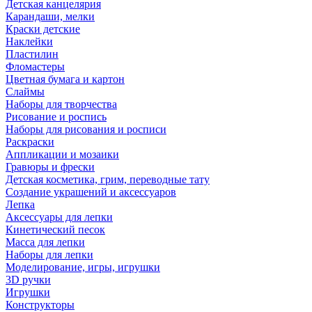
Детская канцелярия
Карандаши, мелки
Краски детские
Наклейки
Пластилин
Фломастеры
Цветная бумага и картон
Слаймы
Наборы для творчества
Рисование и роспись
Наборы для рисования и росписи
Раскраски
Аппликации и мозаики
Гравюры и фрески
Детская косметика, грим, переводные тату
Создание украшений и аксессуаров
Лепка
Аксессуары для лепки
Кинетический песок
Масса для лепки
Наборы для лепки
Моделирование, игры, игрушки
3D ручки
Игрушки
Конструкторы