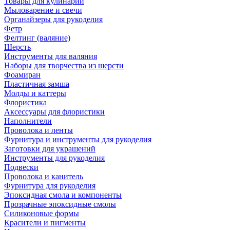
Товары для кулинарии
Мыловарение и свечи
Органайзеры для рукоделия
Фетр
Фелтинг (валяние)
Шерсть
Инструменты для валяния
Наборы для творчества из шерсти
Фоамиран
Пластичная замша
Молды и каттеры
Флористика
Аксессуары для флористики
Наполнители
Проволока и ленты
Фурнитура и инструменты для рукоделия
Заготовки для украшений
Инструменты для рукоделия
Подвески
Проволока и канитель
Фурнитура для рукоделия
Эпоксидная смола и компоненты
Прозрачные эпоксидные смолы
Силиконовые формы
Красители и пигменты