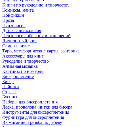
Книги по рукоделию и творчеству
Комиксы, манга
Нонфикшн
Проза
Психология
Детская психология
Психология общения и отношений
Личностный рост
Саморазвитие
Таро, метафорические карты, эзотерика
Аксессуары для книг
Рукоделие и творчество
Алмазная мозаика
Картины по номерам
Бисероплетение
Бисер
Пайетки
Стразы
Бусины
Наборы для бисероплетения
Леска, проволока, нитки для бисера
Инструменты для бисероплетения
Фурнитура для бисероплетения
Выжигание и резьба по дереву