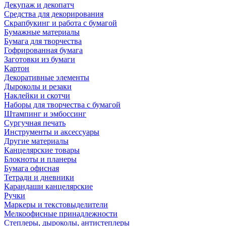
Декупаж и декопатч
Средства для декорирования
Скрапбукинг и работа с бумагой
Бумажные материалы
Бумага для творчества
Гофрированная бумага
Заготовки из бумаги
Картон
Декоративные элементы
Дыроколы и резаки
Наклейки и скотчи
Наборы для творчества с бумагой
Штампинг и эмбоссинг
Сургучная печать
Инструменты и аксессуары
Другие материалы
Канцелярские товары
Блокноты и планеры
Бумага офисная
Тетради и дневники
Карандаши канцелярские
Ручки
Маркеры и текстовыделители
Мелкоофисные принадлежности
Степлеры, дыроколы, антистеплеры