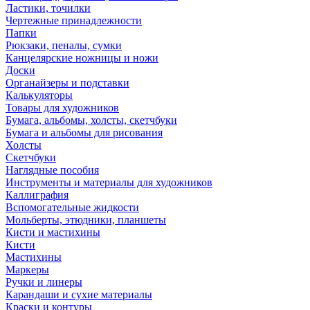
Ластики, точилки
Чертежные принадлежности
Папки
Рюкзаки, пеналы, сумки
Канцелярские ножницы и ножи
Доски
Органайзеры и подставки
Калькуляторы
Товары для художников
Бумага, альбомы, холсты, скетчбуки
Бумага и альбомы для рисования
Холсты
Скетчбуки
Наглядные пособия
Инструменты и материалы для художников
Каллиграфия
Вспомогательные жидкости
Мольберты, этюдники, планшеты
Кисти и мастихины
Кисти
Мастихины
Маркеры
Ручки и линеры
Карандаши и сухие материалы
Краски и контуры