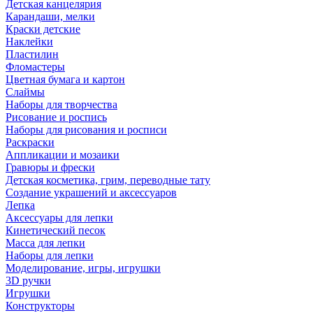
Детская канцелярия
Карандаши, мелки
Краски детские
Наклейки
Пластилин
Фломастеры
Цветная бумага и картон
Слаймы
Наборы для творчества
Рисование и роспись
Наборы для рисования и росписи
Раскраски
Аппликации и мозаики
Гравюры и фрески
Детская косметика, грим, переводные тату
Создание украшений и аксессуаров
Лепка
Аксессуары для лепки
Кинетический песок
Масса для лепки
Наборы для лепки
Моделирование, игры, игрушки
3D ручки
Игрушки
Конструкторы