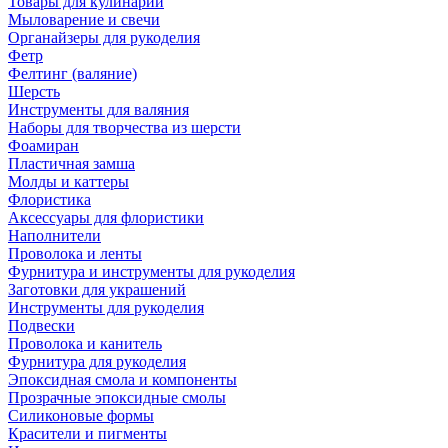
Товары для кулинарии
Мыловарение и свечи
Органайзеры для рукоделия
Фетр
Фелтинг (валяние)
Шерсть
Инструменты для валяния
Наборы для творчества из шерсти
Фоамиран
Пластичная замша
Молды и каттеры
Флористика
Аксессуары для флористики
Наполнители
Проволока и ленты
Фурнитура и инструменты для рукоделия
Заготовки для украшений
Инструменты для рукоделия
Подвески
Проволока и канитель
Фурнитура для рукоделия
Эпоксидная смола и компоненты
Прозрачные эпоксидные смолы
Силиконовые формы
Красители и пигменты