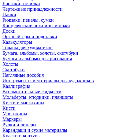
Ластики, точилки
Чертежные принадлежности
Папки
Рюкзаки, пеналы, сумки
Канцелярские ножницы и ножи
Доски
Органайзеры и подставки
Калькуляторы
Товары для художников
Бумага, альбомы, холсты, скетчбуки
Бумага и альбомы для рисования
Холсты
Скетчбуки
Наглядные пособия
Инструменты и материалы для художников
Каллиграфия
Вспомогательные жидкости
Мольберты, этюдники, планшеты
Кисти и мастихины
Кисти
Мастихины
Маркеры
Ручки и линеры
Карандаши и сухие материалы
Краски и контуры