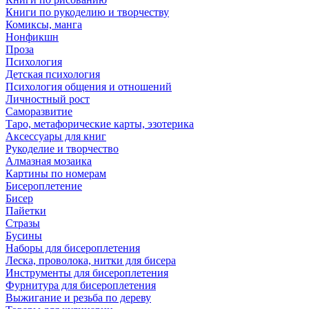
Книги по рукоделию и творчеству
Комиксы, манга
Нонфикшн
Проза
Психология
Детская психология
Психология общения и отношений
Личностный рост
Саморазвитие
Таро, метафорические карты, эзотерика
Аксессуары для книг
Рукоделие и творчество
Алмазная мозаика
Картины по номерам
Бисероплетение
Бисер
Пайетки
Стразы
Бусины
Наборы для бисероплетения
Леска, проволока, нитки для бисера
Инструменты для бисероплетения
Фурнитура для бисероплетения
Выжигание и резьба по дереву