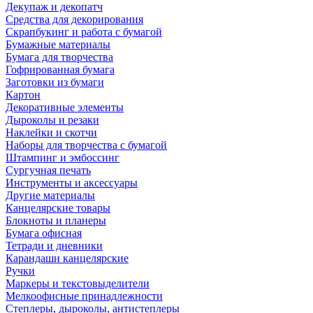
Декупаж и декопатч
Средства для декорирования
Скрапбукинг и работа с бумагой
Бумажные материалы
Бумага для творчества
Гофрированная бумага
Заготовки из бумаги
Картон
Декоративные элементы
Дыроколы и резаки
Наклейки и скотчи
Наборы для творчества с бумагой
Штампинг и эмбоссинг
Сургучная печать
Инструменты и аксессуары
Другие материалы
Канцелярские товары
Блокноты и планеры
Бумага офисная
Тетради и дневники
Карандаши канцелярские
Ручки
Маркеры и текстовыделители
Мелкоофисные принадлежности
Степлеры, дыроколы, антистеплеры