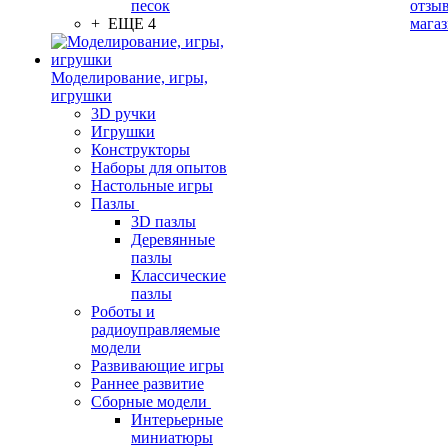
песок
отзыв
+ ЕЩЕ 4
мага
Моделирование, игры,
игрушки
3D ручки
Игрушки
Конструкторы
Наборы для опытов
Настольные игры
Пазлы
3D пазлы
Деревянные
пазлы
Классические
пазлы
Роботы и
радиоуправляемые
модели
Развивающие игры
Раннее развитие
Сборные модели
Интерьерные
миниатюры