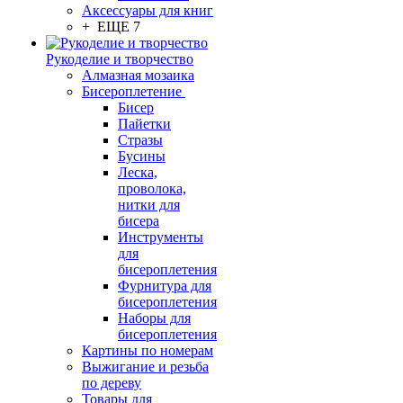
Аксессуары для книг
+ ЕЩЕ 7
Рукоделие и творчество
Алмазная мозаика
Бисероплетение
Бисер
Пайетки
Стразы
Бусины
Леска,
проволока,
нитки для
бисера
Инструменты
для
бисероплетения
Фурнитура для
бисероплетения
Наборы для
бисероплетения
Картины по номерам
Выжигание и резьба
по дереву
Товары для