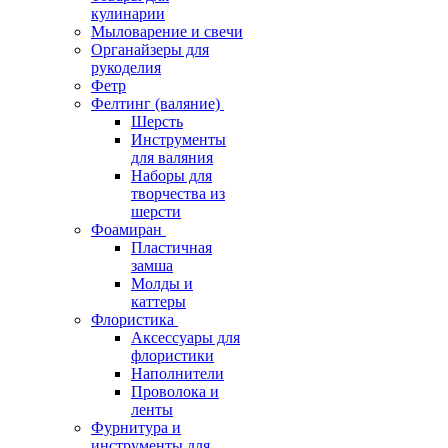
кулинарии
Мыловарение и свечи
Органайзеры для
рукоделия
Фетр
Фелтинг (валяние)
Шерсть
Инструменты
для валяния
Наборы для
творчества из
шерсти
Фоамиран
Пластичная
замша
Молды и
каттеры
Флористика
Аксессуары для
флористики
Наполнители
Проволока и
ленты
Фурнитура и
инструменты для