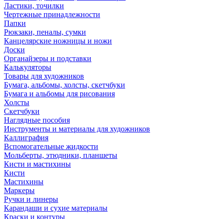
Ластики, точилки
Чертежные принадлежности
Папки
Рюкзаки, пеналы, сумки
Канцелярские ножницы и ножи
Доски
Органайзеры и подставки
Калькуляторы
Товары для художников
Бумага, альбомы, холсты, скетчбуки
Бумага и альбомы для рисования
Холсты
Скетчбуки
Наглядные пособия
Инструменты и материалы для художников
Каллиграфия
Вспомогательные жидкости
Мольберты, этюдники, планшеты
Кисти и мастихины
Кисти
Мастихины
Маркеры
Ручки и линеры
Карандаши и сухие материалы
Краски и контуры