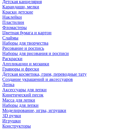
Детская канцелярия
Карандаши, мелки
Краски детские
Наклейки
Пластилин
Фломастеры
Цветная бумага и картон
Слаймы
Наборы для творчества
Рисование и роспись
Наборы для рисования и росписи
Раскраски
Аппликации и мозаики
Гравюры и фрески
Детская косметика, грим, переводные тату
Создание украшений и аксессуаров
Лепка
Аксессуары для лепки
Кинетический песок
Масса для лепки
Наборы для лепки
Моделирование, игры, игрушки
3D ручки
Игрушки
Конструкторы