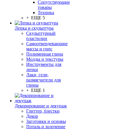
Сопутствующие
товары
Техника
+ ЕЩЕ 5
Лепка и скульптура
Скульптурный
пластилин
Самоотвердевающие
массы и гипс
Полимерная глина
Молды и текстуры
Инструменты для
лепки
Лаки, гели,
размягчители для
глины
+ ЕЩЕ 1
Декорирование и декупаж
Глиттер, блестки
Декор
Заготовки и основы
Поталь и золочение