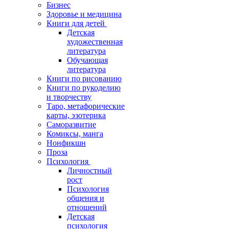
Бизнес
Здоровье и медицина
Книги для детей
Детская
художественная
литература
Обучающая
литература
Книги по рисованию
Книги по рукоделию
и творчеству
Таро, метафорические
карты, эзотерика
Саморазвитие
Комиксы, манга
Нонфикшн
Проза
Психология
Личностный
рост
Психология
общения и
отношений
Детская
психология