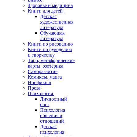
Здоровье и медицина
Книги для детей
Детская
художественная
литература
Обучающая
литература
Книги по рисованию
Книги по рукоделию
и творчеству
Таро, метафорические
карты, эзотерика
Саморазвитие
Комиксы, манга
Нонфикшн
Проза
Психология
Личностный
рост
Психология
общения и
отношений
Детская
психология