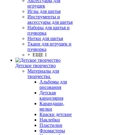
Аксессуары для
игрушек
Иглы для шитья
Инструменты и
аксессуары для шитья
Наборы для шитья и
пэчворка
Нитки для шитья
Ткани для игрушек и
пэчворка
+ ЕЩЕ 1
Детское творчество
Материалы для
творчества
Альбомы для
рисования
Детская
канцелярия
Карандаши,
мелки
Краски детские
Наклейки
Пластилин
Фломастеры