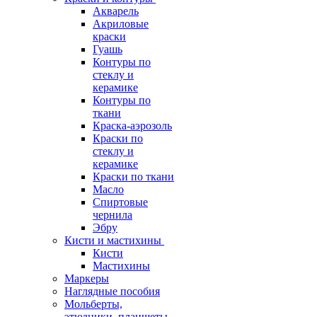
Акварель
Акриловые
краски
Гуашь
Контуры по
стеклу и
керамике
Контуры по
ткани
Краска-аэрозоль
Краски по
стеклу и
керамике
Краски по ткани
Масло
Спиртовые
чернила
Эбру
Кисти и мастихины
Кисти
Мастихины
Маркеры
Наглядные пособия
Мольберты,
этюдники, планшеты