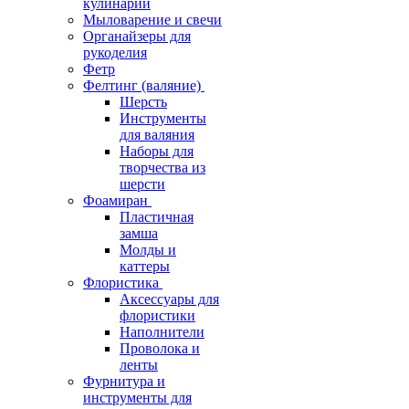
кулинарии
Мыловарение и свечи
Органайзеры для
рукоделия
Фетр
Фелтинг (валяние)
Шерсть
Инструменты
для валяния
Наборы для
творчества из
шерсти
Фоамиран
Пластичная
замша
Молды и
каттеры
Флористика
Аксессуары для
флористики
Наполнители
Проволока и
ленты
Фурнитура и
инструменты для