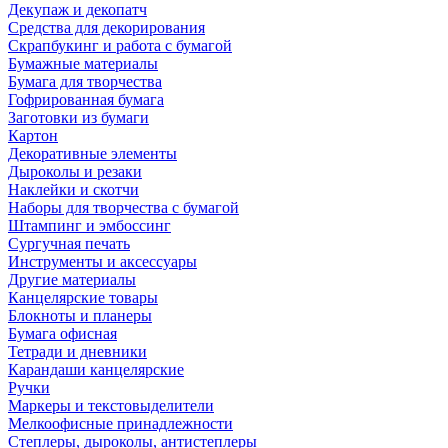
Декупаж и декопатч
Средства для декорирования
Скрапбукинг и работа с бумагой
Бумажные материалы
Бумага для творчества
Гофрированная бумага
Заготовки из бумаги
Картон
Декоративные элементы
Дыроколы и резаки
Наклейки и скотчи
Наборы для творчества с бумагой
Штампинг и эмбоссинг
Сургучная печать
Инструменты и аксессуары
Другие материалы
Канцелярские товары
Блокноты и планеры
Бумага офисная
Тетради и дневники
Карандаши канцелярские
Ручки
Маркеры и текстовыделители
Мелкоофисные принадлежности
Степлеры, дыроколы, антистеплеры