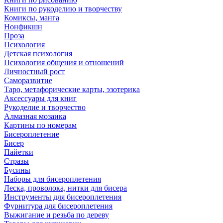
Книги по рукоделию и творчеству
Комиксы, манга
Нонфикшн
Проза
Психология
Детская психология
Психология общения и отношений
Личностный рост
Саморазвитие
Таро, метафорические карты, эзотерика
Аксессуары для книг
Рукоделие и творчество
Алмазная мозаика
Картины по номерам
Бисероплетение
Бисер
Пайетки
Стразы
Бусины
Наборы для бисероплетения
Леска, проволока, нитки для бисера
Инструменты для бисероплетения
Фурнитура для бисероплетения
Выжигание и резьба по дереву