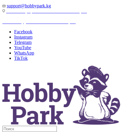
support@hobbypark.kg
г. Бишкек, пр-т. Чынгыза Айтматова, 91
г. Бишкек, ул. Якова Логвиненко, 55
Facebook
Instagram
Telegram
YouTube
WhatsApp
TikTok