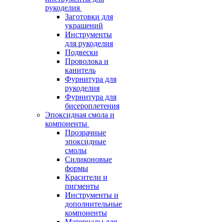
рукоделия
Заготовки для
украшений
Инструменты
для рукоделия
Подвески
Проволока и
канитель
Фурнитура для
рукоделия
Фурнитура для
бисероплетения
Эпоксидная смола и
компоненты
Прозрачные
эпоксидные
смолы
Силиконовые
формы
Красители и
пигменты
Инструменты и
дополнительные
компоненты
Материалы для