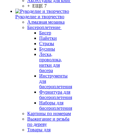
Аксессуары для книг
+ ЕЩЕ 7
Рукоделие и творчество
Алмазная мозаика
Бисероплетение
Бисер
Пайетки
Стразы
Бусины
Леска,
проволока,
нитки для
бисера
Инструменты
для
бисероплетения
Фурнитура для
бисероплетения
Наборы для
бисероплетения
Картины по номерам
Выжигание и резьба
по дереву
Товары для