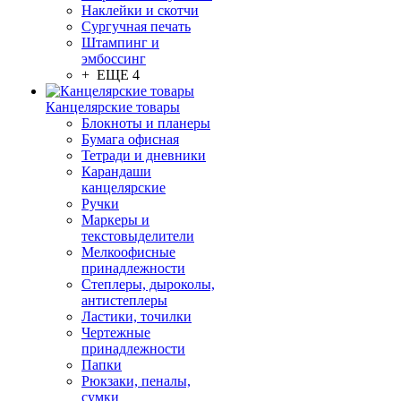
Наклейки и скотчи
Сургучная печать
Штампинг и
эмбоссинг
+ ЕЩЕ 4
Канцелярские товары
Блокноты и планеры
Бумага офисная
Тетради и дневники
Карандаши
канцелярские
Ручки
Маркеры и
текстовыделители
Мелкоофисные
принадлежности
Степлеры, дыроколы,
антистеплеры
Ластики, точилки
Чертежные
принадлежности
Папки
Рюкзаки, пеналы,
сумки