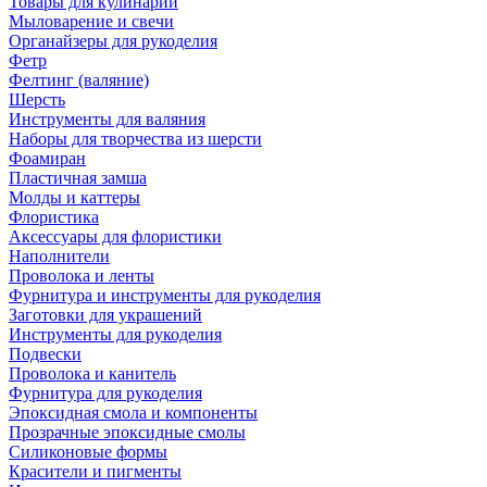
Товары для кулинарии
Мыловарение и свечи
Органайзеры для рукоделия
Фетр
Фелтинг (валяние)
Шерсть
Инструменты для валяния
Наборы для творчества из шерсти
Фоамиран
Пластичная замша
Молды и каттеры
Флористика
Аксессуары для флористики
Наполнители
Проволока и ленты
Фурнитура и инструменты для рукоделия
Заготовки для украшений
Инструменты для рукоделия
Подвески
Проволока и канитель
Фурнитура для рукоделия
Эпоксидная смола и компоненты
Прозрачные эпоксидные смолы
Силиконовые формы
Красители и пигменты