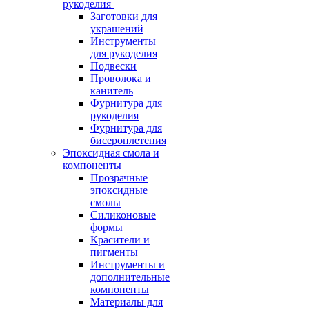
рукоделия
Заготовки для
украшений
Инструменты
для рукоделия
Подвески
Проволока и
канитель
Фурнитура для
рукоделия
Фурнитура для
бисероплетения
Эпоксидная смола и
компоненты
Прозрачные
эпоксидные
смолы
Силиконовые
формы
Красители и
пигменты
Инструменты и
дополнительные
компоненты
Материалы для