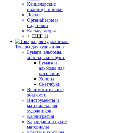
Канцелярские
ножницы и ножи
Доски
Органайзеры и
подставки
Калькуляторы
+ ЕЩЕ 11
Товары для художников
Бумага, альбомы,
холсты, скетчбуки
Бумага и
альбомы для
рисования
Холсты
Скетчбуки
Вспомогательные
жидкости
Инструменты и
материалы для
художников
Каллиграфия
Карандаши и сухие
материалы
Краски и контуры