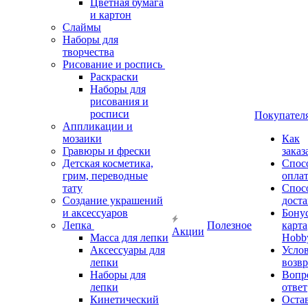
Цветная бумага
и картон
Слаймы
Наборы для
творчества
Рисование и роспись
Раскраски
Наборы для
рисования и
росписи
Покупател
Аппликации и
мозаики
Как
Гравюры и фрески
заказ
Детская косметика,
Спос
грим, переводные
опла
тату
Спос
Создание украшений
дост
и аксессуаров
Бону
Лепка
Полезное
карта
Акции
Масса для лепки
Hobb
Аксессуары для
Усло
лепки
возвр
Наборы для
Вопр
лепки
ответ
Кинетический
Оста