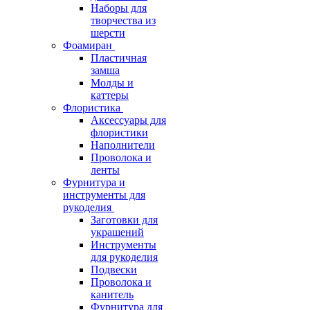
Наборы для
творчества из
шерсти
Фоамиран
Пластичная
замша
Молды и
каттеры
Флористика
Аксессуары для
флористики
Наполнители
Проволока и
ленты
Фурнитура и
инструменты для
рукоделия
Заготовки для
украшений
Инструменты
для рукоделия
Подвески
Проволока и
канитель
Фурнитура для