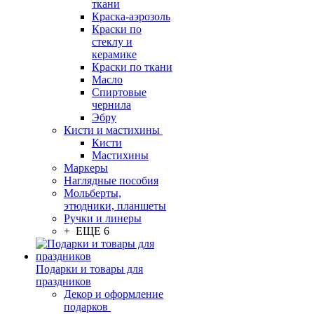
ткани
Краска-аэрозоль
Краски по
стеклу и
керамике
Краски по ткани
Масло
Спиртовые
чернила
Эбру
Кисти и мастихины
Кисти
Мастихины
Маркеры
Наглядные пособия
Мольберты,
этюдники, планшеты
Ручки и линеры
+ ЕЩЕ 6
Подарки и товары для
праздников
Декор и оформление
подарков