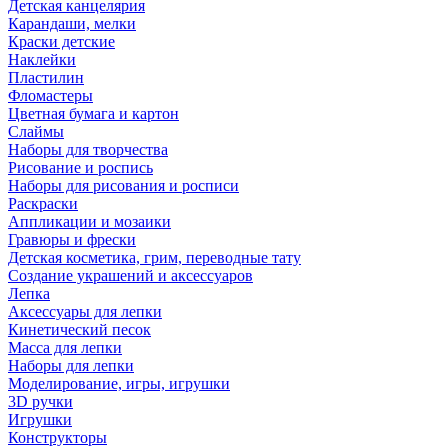
Детская канцелярия
Карандаши, мелки
Краски детские
Наклейки
Пластилин
Фломастеры
Цветная бумага и картон
Слаймы
Наборы для творчества
Рисование и роспись
Наборы для рисования и росписи
Раскраски
Аппликации и мозаики
Гравюры и фрески
Детская косметика, грим, переводные тату
Создание украшений и аксессуаров
Лепка
Аксессуары для лепки
Кинетический песок
Масса для лепки
Наборы для лепки
Моделирование, игры, игрушки
3D ручки
Игрушки
Конструкторы