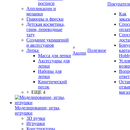
росписи
Покупател
Аппликации и
мозаики
Как
Гравюры и фрески
заказ
Детская косметика,
Спос
грим, переводные
опла
тату
Спос
Создание украшений
дост
и аксессуаров
Бону
Лепка
Полезное
карта
Акции
Масса для лепки
Hobb
Аксессуары для
Усло
лепки
возвр
Наборы для
Вопр
лепки
ответ
Кинетический
Оста
песок
отзыв
+ ЕЩЕ 4
мага
Моделирование, игры,
игрушки
3D ручки
Игрушки
Конструкторы