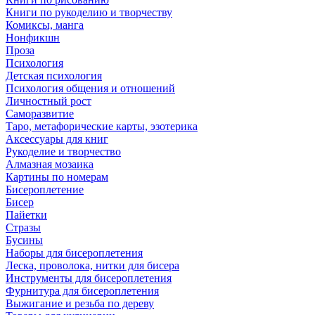
Книги по рукоделию и творчеству
Комиксы, манга
Нонфикшн
Проза
Психология
Детская психология
Психология общения и отношений
Личностный рост
Саморазвитие
Таро, метафорические карты, эзотерика
Аксессуары для книг
Рукоделие и творчество
Алмазная мозаика
Картины по номерам
Бисероплетение
Бисер
Пайетки
Стразы
Бусины
Наборы для бисероплетения
Леска, проволока, нитки для бисера
Инструменты для бисероплетения
Фурнитура для бисероплетения
Выжигание и резьба по дереву