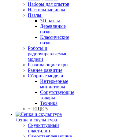
Наборы для опытов
Настольные игры
Пазлы
3D пазлы
Деревянные
пазлы
Классические
пазлы
Роботы и
радиоуправляемые
модели
Развивающие игры
Раннее развитие
Сборные модели
Интерьерные
миниатюры
Сопутствующие
товары
Техника
+ ЕЩЕ 5
Лепка и скульптура
Скульптурный
пластилин
Самоотвердевающие