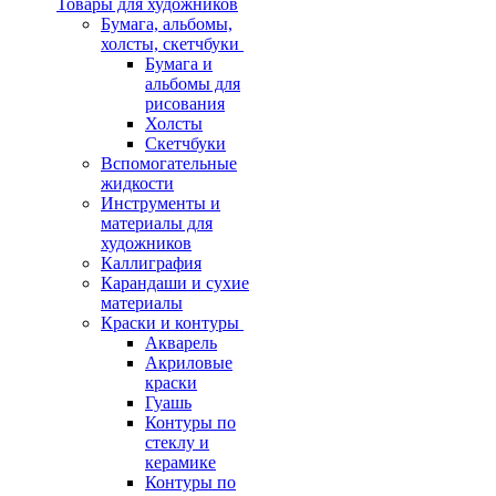
Товары для художников
Бумага, альбомы,
холсты, скетчбуки
Бумага и
альбомы для
рисования
Холсты
Скетчбуки
Вспомогательные
жидкости
Инструменты и
материалы для
художников
Каллиграфия
Карандаши и сухие
материалы
Краски и контуры
Акварель
Акриловые
краски
Гуашь
Контуры по
стеклу и
керамике
Контуры по