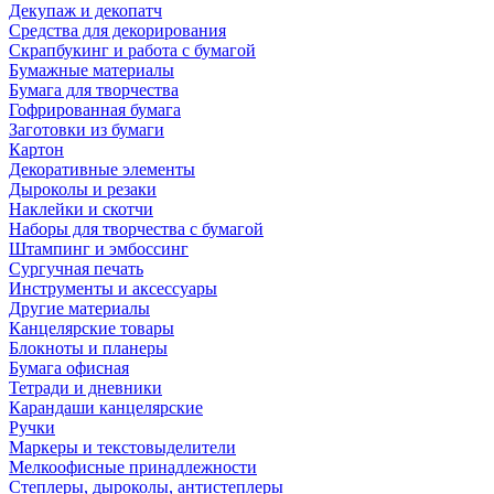
Декупаж и декопатч
Средства для декорирования
Скрапбукинг и работа с бумагой
Бумажные материалы
Бумага для творчества
Гофрированная бумага
Заготовки из бумаги
Картон
Декоративные элементы
Дыроколы и резаки
Наклейки и скотчи
Наборы для творчества с бумагой
Штампинг и эмбоссинг
Сургучная печать
Инструменты и аксессуары
Другие материалы
Канцелярские товары
Блокноты и планеры
Бумага офисная
Тетради и дневники
Карандаши канцелярские
Ручки
Маркеры и текстовыделители
Мелкоофисные принадлежности
Степлеры, дыроколы, антистеплеры