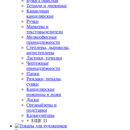
Бумага офисная
Тетради и дневники
Карандаши
канцелярские
Ручки
Маркеры и
текстовыделители
Мелкоофисные
принадлежности
Степлеры, дыроколы,
антистеплеры
Ластики, точилки
Чертежные
принадлежности
Папки
Рюкзаки, пеналы,
сумки
Канцелярские
ножницы и ножи
Доски
Органайзеры и
подставки
Калькуляторы
+ ЕЩЕ 11