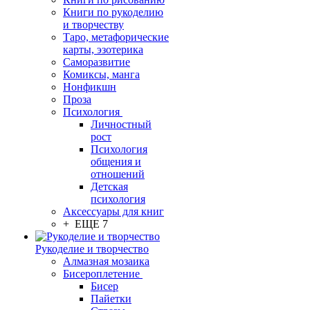
Книги по рукоделию
и творчеству
Таро, метафорические
карты, эзотерика
Саморазвитие
Комиксы, манга
Нонфикшн
Проза
Психология
Личностный
рост
Психология
общения и
отношений
Детская
психология
Аксессуары для книг
+ ЕЩЕ 7
Рукоделие и творчество
Алмазная мозаика
Бисероплетение
Бисер
Пайетки