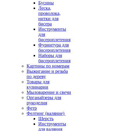
Бусины
Леска,
проволока,
нитки для
бисера
Инструменты
для
бисероплетения
Фурнитура для
бисероплетения
Наборы для
бисероплетения
Картины по номерам
Выжигание и резьба
по дереву
Товары для
кулинарии
Мыловарение и свечи
Органайзеры для
рукоделия
Фетр
Фелтинг (валяние)
Шерсть
Инструменты
для валяния