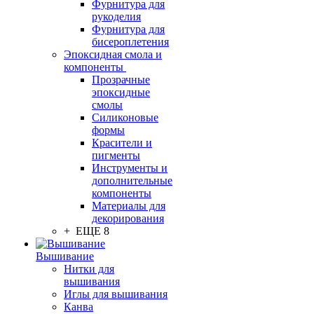
Фурнитура для
рукоделия
Фурнитура для
бисероплетения
Эпоксидная смола и
компоненты
Прозрачные
эпоксидные
смолы
Силиконовые
формы
Красители и
пигменты
Инструменты и
дополнительные
компоненты
Материалы для
декорирования
+ ЕЩЕ 8
Вышивание
Нитки для
вышивания
Иглы для вышивания
Канва