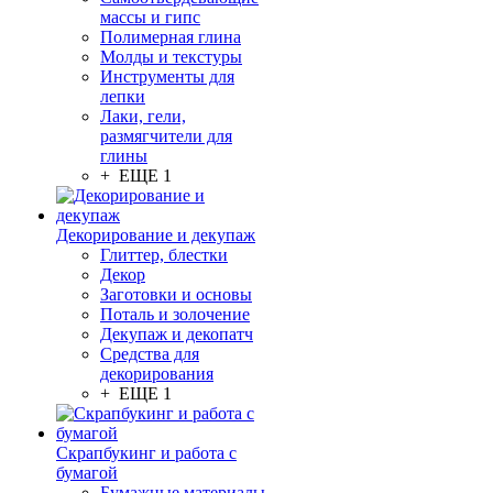
массы и гипс
Полимерная глина
Молды и текстуры
Инструменты для
лепки
Лаки, гели,
размягчители для
глины
+ ЕЩЕ 1
Декорирование и декупаж
Глиттер, блестки
Декор
Заготовки и основы
Поталь и золочение
Декупаж и декопатч
Средства для
декорирования
+ ЕЩЕ 1
Скрапбукинг и работа с
бумагой
Бумажные материалы