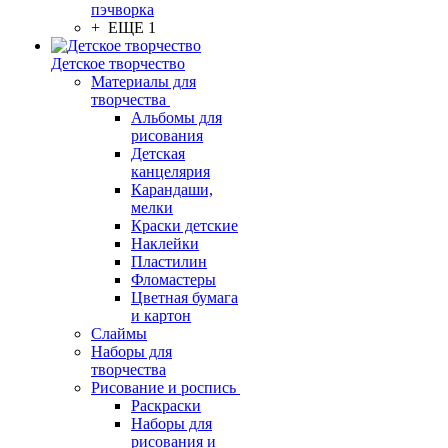
пэчворка
+ ЕЩЕ 1
Детское творчество
Материалы для
творчества
Альбомы для
рисования
Детская
канцелярия
Карандаши,
мелки
Краски детские
Наклейки
Пластилин
Фломастеры
Цветная бумага
и картон
Слаймы
Наборы для
творчества
Рисование и роспись
Раскраски
Наборы для
рисования и