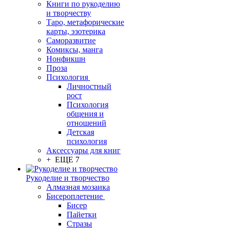
Книги по рукоделию
и творчеству
Таро, метафорические
карты, эзотерика
Саморазвитие
Комиксы, манга
Нонфикшн
Проза
Психология
Личностный
рост
Психология
общения и
отношений
Детская
психология
Аксессуары для книг
+ ЕЩЕ 7
Рукоделие и творчество
Алмазная мозаика
Бисероплетение
Бисер
Пайетки
Стразы