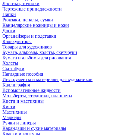
Ластики, точилки
Чертежные принадлежности
Папки
Рюкзаки, пеналы, сумки
Канцелярские ножницы и ножи
Доски
Органайзеры и подставки
Калькуляторы
Товары для художников
Бумага, альбомы, холсты, скетчбуки
Бумага и альбомы для рисования
Холсты
Скетчбуки
Наглядные пособия
Инструменты и материалы для художников
Каллиграфия
Вспомогательные жидкости
Мольберты, этюдники, планшеты
Кисти и мастихины
Кисти
Мастихины
Маркеры
Ручки и линеры
Карандаши и сухие материалы
Краски и контуры