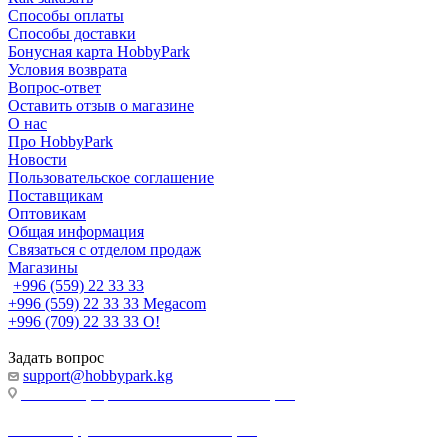
Способы оплаты
Способы доставки
Бонусная карта HobbyPark
Условия возврата
Вопрос-ответ
Оставить отзыв о магазине
О нас
Про HobbyPark
Новости
Пользовательское соглашение
Поставщикам
Оптовикам
Общая информация
Связаться с отделом продаж
Магазины
+996 (559) 22 33 33
+996 (559) 22 33 33
Megacom
+996 (709) 22 33 33
O!
Задать вопрос
support@hobbypark.kg
г. Бишкек, пр-т. Чынгыза Айтматова, 91
г. Бишкек, ул. Якова Логвиненко, 55