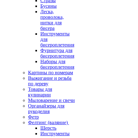
Стразы
Бусины
Леска,
проволока,
нитки для
бисера
Инструменты
для
бисероплетения
Фурнитура для
бисероплетения
Наборы для
бисероплетения
Картины по номерам
Выжигание и резьба
по дереву
Товары для
кулинарии
Мыловарение и свечи
Органайзеры для
рукоделия
Фетр
Фелтинг (валяние)
Шерсть
Инструменты