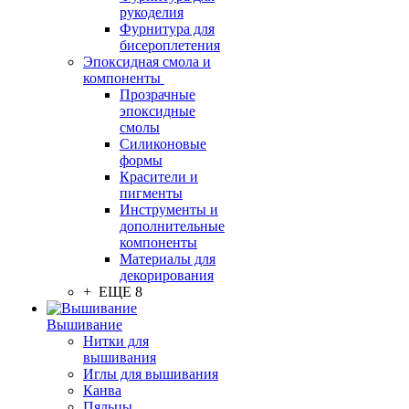
рукоделия
Фурнитура для
бисероплетения
Эпоксидная смола и
компоненты
Прозрачные
эпоксидные
смолы
Силиконовые
формы
Красители и
пигменты
Инструменты и
дополнительные
компоненты
Материалы для
декорирования
+ ЕЩЕ 8
Вышивание
Нитки для
вышивания
Иглы для вышивания
Канва
Пяльцы