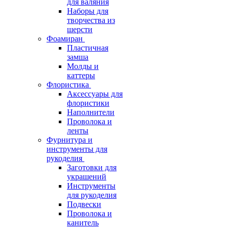
для валяния
Наборы для
творчества из
шерсти
Фоамиран
Пластичная
замша
Молды и
каттеры
Флористика
Аксессуары для
флористики
Наполнители
Проволока и
ленты
Фурнитура и
инструменты для
рукоделия
Заготовки для
украшений
Инструменты
для рукоделия
Подвески
Проволока и
канитель