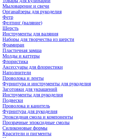
Товары для кулинарии
Мыловарение и свечи
Органайзеры для рукоделия
Фетр
Фелтинг (валяние)
Шерсть
Инструменты для валяния
Наборы для творчества из шерсти
Фоамиран
Пластичная замша
Молды и каттеры
Флористика
Аксессуары для флористики
Наполнители
Проволока и ленты
Фурнитура и инструменты для рукоделия
Заготовки для украшений
Инструменты для рукоделия
Подвески
Проволока и канитель
Фурнитура для рукоделия
Эпоксидная смола и компоненты
Прозрачные эпоксидные смолы
Силиконовые формы
Красители и пигменты