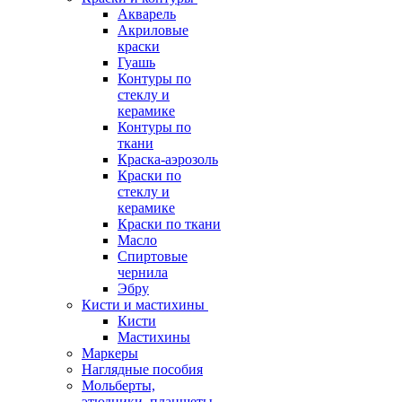
Акварель
Акриловые
краски
Гуашь
Контуры по
стеклу и
керамике
Контуры по
ткани
Краска-аэрозоль
Краски по
стеклу и
керамике
Краски по ткани
Масло
Спиртовые
чернила
Эбру
Кисти и мастихины
Кисти
Мастихины
Маркеры
Наглядные пособия
Мольберты,
этюдники, планшеты