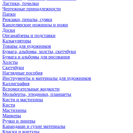
Ластики, точилки
Чертежные принадлежности
Папки
Рюкзаки, пеналы, сумки
Канцелярские ножницы и ножи
Доски
Органайзеры и подставки
Калькуляторы
Товары для художников
Бумага, альбомы, холсты, скетчбуки
Бумага и альбомы для рисования
Холсты
Скетчбуки
Наглядные пособия
Инструменты и материалы для художников
Каллиграфия
Вспомогательные жидкости
Мольберты, этюдники, планшеты
Кисти и мастихины
Кисти
Мастихины
Маркеры
Ручки и линеры
Карандаши и сухие материалы
Краски и контуры