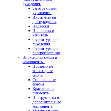
рукоделия
Заготовки для
украшений
Инструменты
для рукоделия
Подвески
Проволока и
канитель
Фурнитура для
рукоделия
Фурнитура для
бисероплетения
Эпоксидная смола и
компоненты
Прозрачные
эпоксидные
смолы
Силиконовые
формы
Красители и
пигменты
Инструменты и
дополнительные
компоненты
Материалы для