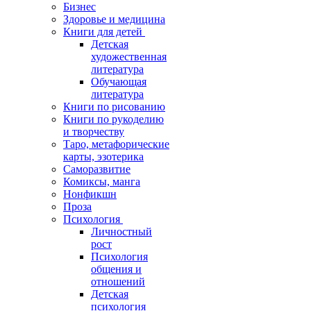
Бизнес
Здоровье и медицина
Книги для детей
Детская
художественная
литература
Обучающая
литература
Книги по рисованию
Книги по рукоделию
и творчеству
Таро, метафорические
карты, эзотерика
Саморазвитие
Комиксы, манга
Нонфикшн
Проза
Психология
Личностный
рост
Психология
общения и
отношений
Детская
психология