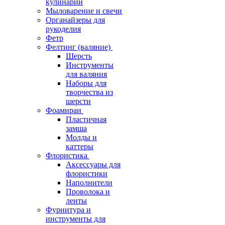
кулинарии
Мыловарение и свечи
Органайзеры для
рукоделия
Фетр
Фелтинг (валяние)
Шерсть
Инструменты
для валяния
Наборы для
творчества из
шерсти
Фоамиран
Пластичная
замша
Молды и
каттеры
Флористика
Аксессуары для
флористики
Наполнители
Проволока и
ленты
Фурнитура и
инструменты для