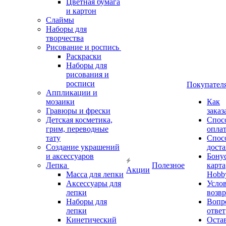
Цветная бумага
и картон
Слаймы
Наборы для
творчества
Рисование и роспись
Раскраски
Наборы для
рисования и
росписи
Покупател
Аппликации и
мозаики
Как
Гравюры и фрески
заказ
Детская косметика,
Спос
грим, переводные
опла
тату
Спос
Создание украшений
дост
и аксессуаров
Бону
Лепка
Полезное
карта
Акции
Масса для лепки
Hobb
Аксессуары для
Усло
лепки
возвр
Наборы для
Вопр
лепки
ответ
Кинетический
Оста