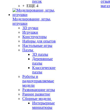
песок
отзыв
+ ЕЩЕ 4
мага
Моделирование, игры,
игрушки
3D ручки
Игрушки
Конструкторы
Наборы для опытов
Настольные игры
Пазлы
3D пазлы
Деревянные
пазлы
Классические
пазлы
Роботы и
радиоуправляемые
модели
Развивающие игры
Раннее развитие
Сборные модели
Интерьерные
миниатюры