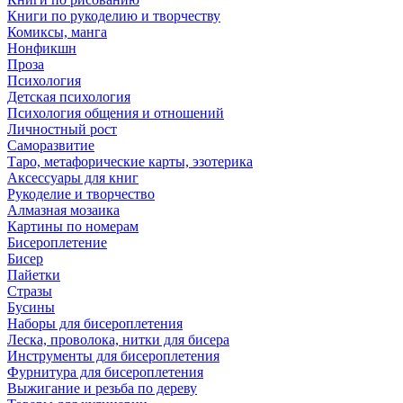
Книги по рукоделию и творчеству
Комиксы, манга
Нонфикшн
Проза
Психология
Детская психология
Психология общения и отношений
Личностный рост
Саморазвитие
Таро, метафорические карты, эзотерика
Аксессуары для книг
Рукоделие и творчество
Алмазная мозаика
Картины по номерам
Бисероплетение
Бисер
Пайетки
Стразы
Бусины
Наборы для бисероплетения
Леска, проволока, нитки для бисера
Инструменты для бисероплетения
Фурнитура для бисероплетения
Выжигание и резьба по дереву