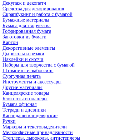
Декупаж и декопатч
Средства для декорирования
Скрапбукинг и работа с бумагой
Бумажные материалы
Бумага для творчества
Гофрированная бумага
Заготовки из бумаги
Картон
Декоративные элементы
Дыроколы и резаки
Наклейки и скотчи
Наборы для творчества с бумагой
Штампинг и эмбоссинг
Сургучная печать
Инструменты и аксессуары
Другие материалы
Канцелярские товары
Блокноты и планеры
Бумага офисная
Тетради и дневники
Карандаши канцелярские
Ручки
Маркеры и текстовыделители
Мелкоофисные принадлежности
Степлеры, дыроколы, антистеплеры