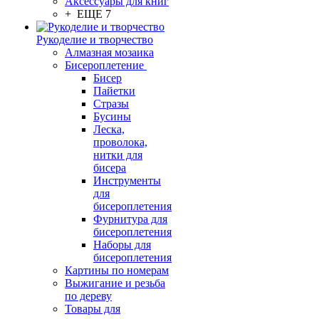
Аксессуары для книг
+ ЕЩЕ 7
Рукоделие и творчество
Алмазная мозаика
Бисероплетение
Бисер
Пайетки
Стразы
Бусины
Леска,
проволока,
нитки для
бисера
Инструменты
для
бисероплетения
Фурнитура для
бисероплетения
Наборы для
бисероплетения
Картины по номерам
Выжигание и резьба
по дереву
Товары для