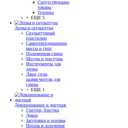
Сопутствующие
товары
Техника
+ ЕЩЕ 5
Лепка и скульптура
Скульптурный
пластилин
Самоотвердевающие
массы и гипс
Полимерная глина
Молды и текстуры
Инструменты для
лепки
Лаки, гели,
размягчители для
глины
+ ЕЩЕ 1
Декорирование и декупаж
Глиттер, блестки
Декор
Заготовки и основы
Поталь и золочение