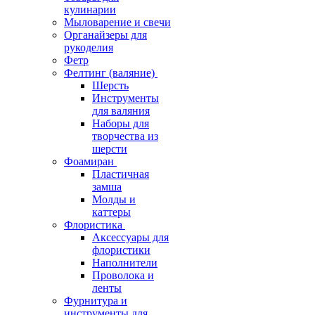
кулинарии
Мыловарение и свечи
Органайзеры для
рукоделия
Фетр
Фелтинг (валяние)
Шерсть
Инструменты
для валяния
Наборы для
творчества из
шерсти
Фоамиран
Пластичная
замша
Молды и
каттеры
Флористика
Аксессуары для
флористики
Наполнители
Проволока и
ленты
Фурнитура и
инструменты для