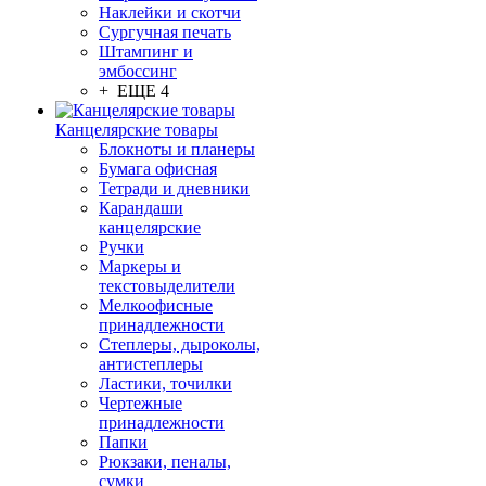
Наклейки и скотчи
Сургучная печать
Штампинг и
эмбоссинг
+ ЕЩЕ 4
Канцелярские товары
Блокноты и планеры
Бумага офисная
Тетради и дневники
Карандаши
канцелярские
Ручки
Маркеры и
текстовыделители
Мелкоофисные
принадлежности
Степлеры, дыроколы,
антистеплеры
Ластики, точилки
Чертежные
принадлежности
Папки
Рюкзаки, пеналы,
сумки