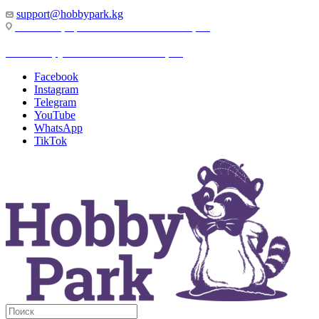
support@hobbypark.kg
г. Бишкек, пр-т. Чынгыза Айтматова, 91
г. Бишкек, ул. Якова Логвиненко, 55
Facebook
Instagram
Telegram
YouTube
WhatsApp
TikTok