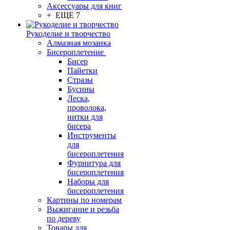
Аксессуары для книг
+ ЕЩЕ 7
Рукоделие и творчество
Алмазная мозаика
Бисероплетение
Бисер
Пайетки
Стразы
Бусины
Леска,
проволока,
нитки для
бисера
Инструменты
для
бисероплетения
Фурнитура для
бисероплетения
Наборы для
бисероплетения
Картины по номерам
Выжигание и резьба
по дереву
Товары для