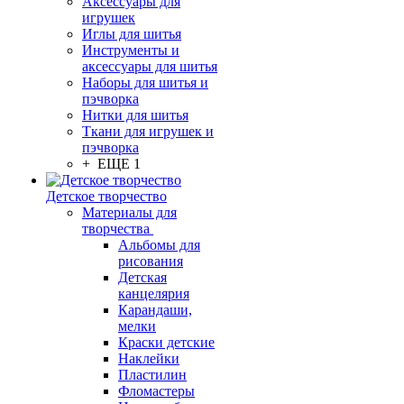
Аксессуары для
игрушек
Иглы для шитья
Инструменты и
аксессуары для шитья
Наборы для шитья и
пэчворка
Нитки для шитья
Ткани для игрушек и
пэчворка
+ ЕЩЕ 1
Детское творчество
Материалы для
творчества
Альбомы для
рисования
Детская
канцелярия
Карандаши,
мелки
Краски детские
Наклейки
Пластилин
Фломастеры