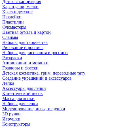
Детская канцелярия
Карандаши, мелки
Краски детские
Наклейки
Пластилин
Фломастеры
Цветная бумага и картон
Слаймы
Наборы для творчества
Рисование и роспись
Наборы для рисования и росписи
Раскраски
Аппликации и мозаики
Гравюры и фрески
Детская косметика, грим, переводные тату
Создание украшений и аксессуаров
Лепка
Аксессуары для лепки
Кинетический песок
Масса для лепки
Наборы для лепки
Моделирование, игры, игрушки
3D ручки
Игрушки
Конструкторы