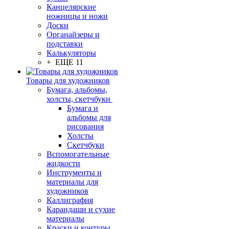
Канцелярские
ножницы и ножи
Доски
Органайзеры и
подставки
Калькуляторы
+ ЕЩЕ 11
Товары для художников
Бумага, альбомы,
холсты, скетчбуки
Бумага и
альбомы для
рисования
Холсты
Скетчбуки
Вспомогательные
жидкости
Инструменты и
материалы для
художников
Каллиграфия
Карандаши и сухие
материалы
Краски и контуры