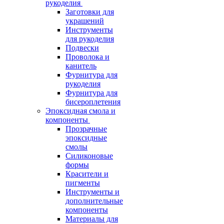
рукоделия
Заготовки для
украшений
Инструменты
для рукоделия
Подвески
Проволока и
канитель
Фурнитура для
рукоделия
Фурнитура для
бисероплетения
Эпоксидная смола и
компоненты
Прозрачные
эпоксидные
смолы
Силиконовые
формы
Красители и
пигменты
Инструменты и
дополнительные
компоненты
Материалы для