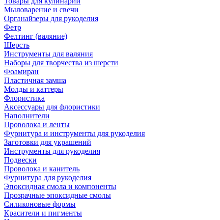
Товары для кулинарии
Мыловарение и свечи
Органайзеры для рукоделия
Фетр
Фелтинг (валяние)
Шерсть
Инструменты для валяния
Наборы для творчества из шерсти
Фоамиран
Пластичная замша
Молды и каттеры
Флористика
Аксессуары для флористики
Наполнители
Проволока и ленты
Фурнитура и инструменты для рукоделия
Заготовки для украшений
Инструменты для рукоделия
Подвески
Проволока и канитель
Фурнитура для рукоделия
Эпоксидная смола и компоненты
Прозрачные эпоксидные смолы
Силиконовые формы
Красители и пигменты