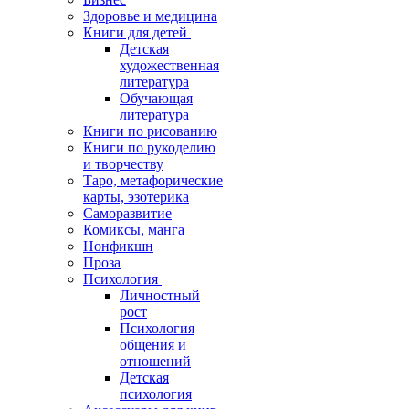
Здоровье и медицина
Книги для детей
Детская
художественная
литература
Обучающая
литература
Книги по рисованию
Книги по рукоделию
и творчеству
Таро, метафорические
карты, эзотерика
Саморазвитие
Комиксы, манга
Нонфикшн
Проза
Психология
Личностный
рост
Психология
общения и
отношений
Детская
психология