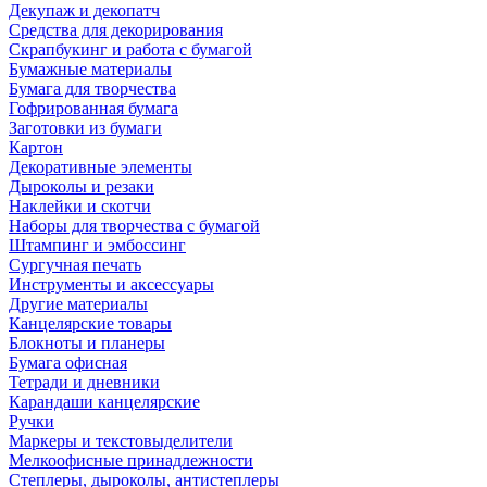
Декупаж и декопатч
Средства для декорирования
Скрапбукинг и работа с бумагой
Бумажные материалы
Бумага для творчества
Гофрированная бумага
Заготовки из бумаги
Картон
Декоративные элементы
Дыроколы и резаки
Наклейки и скотчи
Наборы для творчества с бумагой
Штампинг и эмбоссинг
Сургучная печать
Инструменты и аксессуары
Другие материалы
Канцелярские товары
Блокноты и планеры
Бумага офисная
Тетради и дневники
Карандаши канцелярские
Ручки
Маркеры и текстовыделители
Мелкоофисные принадлежности
Степлеры, дыроколы, антистеплеры