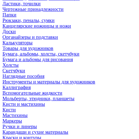
Ластики, точилки
Чертежные принадлежности
Папки
Рюкзаки, пеналы, сумки
Канцелярские ножницы и ножи
Доски
Органайзеры и подставки
Калькуляторы
Товары для художников
Бумага, альбомы, холсты, скетчбуки
Бумага и альбомы для рисования
Холсты
Скетчбуки
Наглядные пособия
Инструменты и материалы для художников
Каллиграфия
Вспомогательные жидкости
Мольберты, этюдники, планшеты
Кисти и мастихины
Кисти
Мастихины
Маркеры
Ручки и линеры
Карандаши и сухие материалы
Краски и контуры