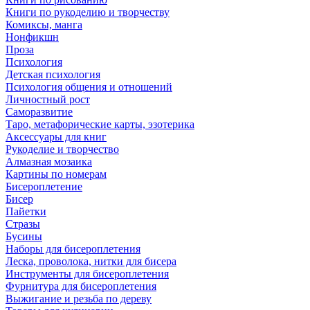
Книги по рукоделию и творчеству
Комиксы, манга
Нонфикшн
Проза
Психология
Детская психология
Психология общения и отношений
Личностный рост
Саморазвитие
Таро, метафорические карты, эзотерика
Аксессуары для книг
Рукоделие и творчество
Алмазная мозаика
Картины по номерам
Бисероплетение
Бисер
Пайетки
Стразы
Бусины
Наборы для бисероплетения
Леска, проволока, нитки для бисера
Инструменты для бисероплетения
Фурнитура для бисероплетения
Выжигание и резьба по дереву