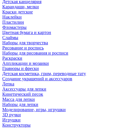
Детская канцелярия
Карандаши, мелки
Краски детские
Наклейки
Пластилин
Фломастеры
Цветная бумага и картон
Слаймы
Наборы для творчества
Рисование и роспись
Наборы для рисования и росписи
Раскраски
Аппликации и мозаики
Гравюры и фрески
Детская косметика, грим, переводные тату
Создание украшений и аксессуаров
Лепка
Аксессуары для лепки
Кинетический песок
Масса для лепки
Наборы для лепки
Моделирование, игры, игрушки
3D ручки
Игрушки
Конструкторы