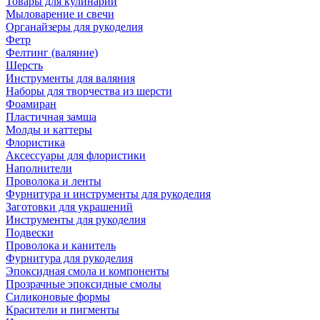
Товары для кулинарии
Мыловарение и свечи
Органайзеры для рукоделия
Фетр
Фелтинг (валяние)
Шерсть
Инструменты для валяния
Наборы для творчества из шерсти
Фоамиран
Пластичная замша
Молды и каттеры
Флористика
Аксессуары для флористики
Наполнители
Проволока и ленты
Фурнитура и инструменты для рукоделия
Заготовки для украшений
Инструменты для рукоделия
Подвески
Проволока и канитель
Фурнитура для рукоделия
Эпоксидная смола и компоненты
Прозрачные эпоксидные смолы
Силиконовые формы
Красители и пигменты