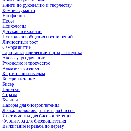
Книги по рукоделию и творчеству
Комиксы, манга
Нонфикшн
Проза
Психология
Детская психология
Психология общения и отношений
Личностный рост
Саморазвитие
Таро, метафорические карты, эзотерика
Аксессуары для книг
Рукоделие и творчество
Алмазная мозаика
Картины по номерам
Бисероплетение
Бисер
Пайетки
Стразы
Бусины
Наборы для бисероплетения
Леска, проволока, нитки для бисера
Инструменты для бисероплетения
Фурнитура для бисероплетения
Выжигание и резьба по дереву