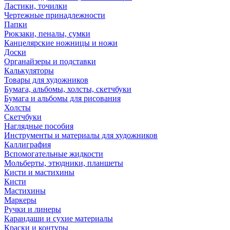
Ластики, точилки
Чертежные принадлежности
Папки
Рюкзаки, пеналы, сумки
Канцелярские ножницы и ножи
Доски
Органайзеры и подставки
Калькуляторы
Товары для художников
Бумага, альбомы, холсты, скетчбуки
Бумага и альбомы для рисования
Холсты
Скетчбуки
Наглядные пособия
Инструменты и материалы для художников
Каллиграфия
Вспомогательные жидкости
Мольберты, этюдники, планшеты
Кисти и мастихины
Кисти
Мастихины
Маркеры
Ручки и линеры
Карандаши и сухие материалы
Краски и контуры