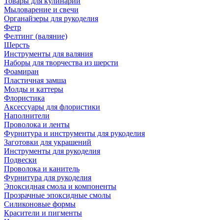
Товары для кулинарии
Мыловарение и свечи
Органайзеры для рукоделия
Фетр
Фелтинг (валяние)
Шерсть
Инструменты для валяния
Наборы для творчества из шерсти
Фоамиран
Пластичная замша
Молды и каттеры
Флористика
Аксессуары для флористики
Наполнители
Проволока и ленты
Фурнитура и инструменты для рукоделия
Заготовки для украшений
Инструменты для рукоделия
Подвески
Проволока и канитель
Фурнитура для рукоделия
Эпоксидная смола и компоненты
Прозрачные эпоксидные смолы
Силиконовые формы
Красители и пигменты