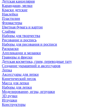
Детская канцелярия
Карандаши, мелки
Краски детские
Наклейки
Пластилин
Фломастеры
Цветная бумага и картон
Слаймы
Наборы для творчества
Рисование и роспись
Наборы для рисования и росписи
Раскраски
Аппликации и мозаики
Гравюры и фрески
Детская косметика, грим, переводные тату
Создание украшений и аксессуаров
Лепка
Аксессуары для лепки
Кинетический песок
Масса для лепки
Наборы для лепки
Моделирование, игры, игрушки
3D ручки
Игрушки
Конструкторы