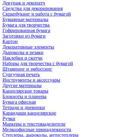
Декупаж и декопатч
Средства для декорирования
Скрапбукинг и работа с бумагой
Бумажные материалы
Бумага для творчества
Гофрированная бумага
Заготовки из бумаги
Картон
Декоративные элементы
Дыроколы и резаки
Наклейки и скотчи
Наборы для творчества с бумагой
Штампинг и эмбоссинг
Сургучная печать
Инструменты и аксессуары
Другие материалы
Канцелярские товары
Блокноты и планеры
Бумага офисная
Тетради и дневники
Карандаши канцелярские
Ручки
Маркеры и текстовыделители
Мелкоофисные принадлежности
Степлеры, дыроколы, антистеплеры