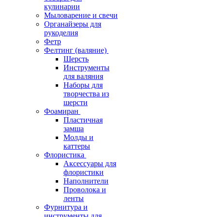
кулинарии
Мыловарение и свечи
Органайзеры для
рукоделия
Фетр
Фелтинг (валяние)
Шерсть
Инструменты
для валяния
Наборы для
творчества из
шерсти
Фоамиран
Пластичная
замша
Молды и
каттеры
Флористика
Аксессуары для
флористики
Наполнители
Проволока и
ленты
Фурнитура и
инструменты для