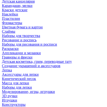
Детская канцелярия
Карандаши, мелки
Краски детские
Наклейки
Пластилин
Фломастеры
Цветная бумага и картон
Слаймы
Наборы для творчества
Рисование и роспись
Наборы для рисования и росписи
Раскраски
Аппликации и мозаики
Гравюры и фрески
Детская косметика, грим, переводные тату
Создание украшений и аксессуаров
Лепка
Аксессуары для лепки
Кинетический песок
Масса для лепки
Наборы для лепки
Моделирование, игры, игрушки
3D ручки
Игрушки
Конструкторы