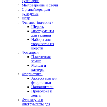
кулинарии
Мыловарение и свечи
Органайзеры для
рукоделия
Фетр
Фелтинг (валяние)
Шерсть
Инструменты
для валяния
Наборы для
творчества из
шерсти
Фоамиран
Пластичная
замша
Молды и
каттеры
Флористика
Аксессуары для
флористики
Наполнители
Проволока и
ленты
Фурнитура и
инструменты для