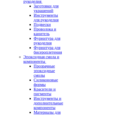
рукоделия
Заготовки для
украшений
Инструменты
для рукоделия
Подвески
Проволока и
канитель
Фурнитура для
рукоделия
Фурнитура для
бисероплетения
Эпоксидная смола и
компоненты
Прозрачные
эпоксидные
смолы
Силиконовые
формы
Красители и
пигменты
Инструменты и
дополнительные
компоненты
Материалы для