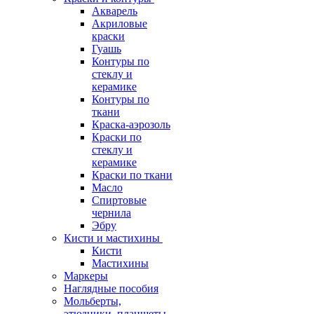
Акварель
Акриловые
краски
Гуашь
Контуры по
стеклу и
керамике
Контуры по
ткани
Краска-аэрозоль
Краски по
стеклу и
керамике
Краски по ткани
Масло
Спиртовые
чернила
Эбру
Кисти и мастихины
Кисти
Мастихины
Маркеры
Наглядные пособия
Мольберты,
этюдники, планшеты