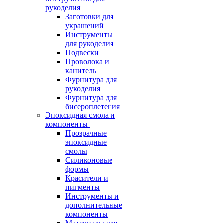
рукоделия
Заготовки для
украшений
Инструменты
для рукоделия
Подвески
Проволока и
канитель
Фурнитура для
рукоделия
Фурнитура для
бисероплетения
Эпоксидная смола и
компоненты
Прозрачные
эпоксидные
смолы
Силиконовые
формы
Красители и
пигменты
Инструменты и
дополнительные
компоненты
Материалы для