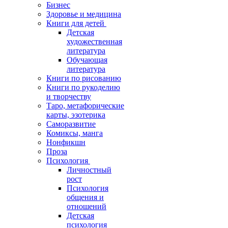
Бизнес
Здоровье и медицина
Книги для детей
Детская
художественная
литература
Обучающая
литература
Книги по рисованию
Книги по рукоделию
и творчеству
Таро, метафорические
карты, эзотерика
Саморазвитие
Комиксы, манга
Нонфикшн
Проза
Психология
Личностный
рост
Психология
общения и
отношений
Детская
психология