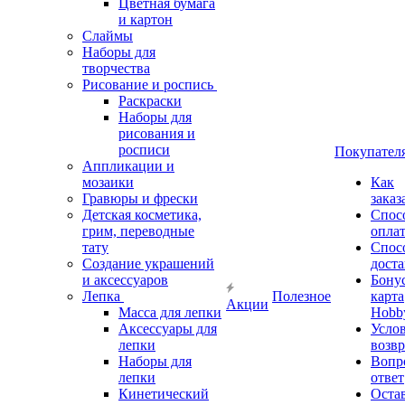
Цветная бумага
и картон
Слаймы
Наборы для
творчества
Рисование и роспись
Раскраски
Наборы для
рисования и
росписи
Покупател
Аппликации и
мозаики
Как
Гравюры и фрески
заказ
Детская косметика,
Спос
грим, переводные
опла
тату
Спос
Создание украшений
дост
и аксессуаров
Бону
Лепка
Полезное
карта
Акции
Масса для лепки
Hobb
Аксессуары для
Усло
лепки
возвр
Наборы для
Вопр
лепки
ответ
Кинетический
Оста