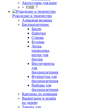
Аксессуары для книг
+ ЕЩЕ 7
Рукоделие и творчество
Алмазная мозаика
Бисероплетение
Бисер
Пайетки
Стразы
Бусины
Леска,
проволока,
нитки для
бисера
Инструменты
для
бисероплетения
Фурнитура для
бисероплетения
Наборы для
бисероплетения
Картины по номерам
Выжигание и резьба
по дереву
Товары для