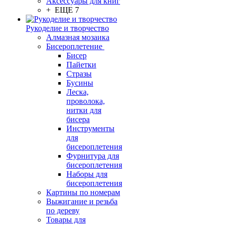
Аксессуары для книг
+ ЕЩЕ 7
Рукоделие и творчество
Алмазная мозаика
Бисероплетение
Бисер
Пайетки
Стразы
Бусины
Леска,
проволока,
нитки для
бисера
Инструменты
для
бисероплетения
Фурнитура для
бисероплетения
Наборы для
бисероплетения
Картины по номерам
Выжигание и резьба
по дереву
Товары для