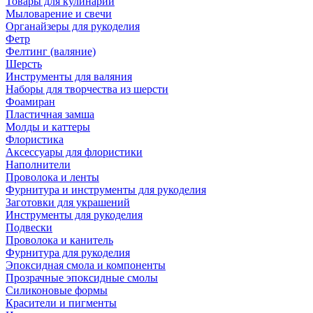
Товары для кулинарии
Мыловарение и свечи
Органайзеры для рукоделия
Фетр
Фелтинг (валяние)
Шерсть
Инструменты для валяния
Наборы для творчества из шерсти
Фоамиран
Пластичная замша
Молды и каттеры
Флористика
Аксессуары для флористики
Наполнители
Проволока и ленты
Фурнитура и инструменты для рукоделия
Заготовки для украшений
Инструменты для рукоделия
Подвески
Проволока и канитель
Фурнитура для рукоделия
Эпоксидная смола и компоненты
Прозрачные эпоксидные смолы
Силиконовые формы
Красители и пигменты