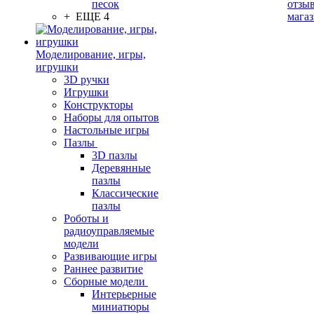
песок
отзыв
+ ЕЩЕ 4
мага
Моделирование, игры,
игрушки
3D ручки
Игрушки
Конструкторы
Наборы для опытов
Настольные игры
Пазлы
3D пазлы
Деревянные
пазлы
Классические
пазлы
Роботы и
радиоуправляемые
модели
Развивающие игры
Раннее развитие
Сборные модели
Интерьерные
миниатюры