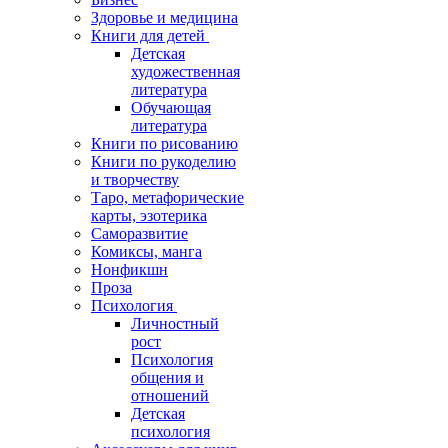
Здоровье и медицина
Книги для детей
Детская
художественная
литература
Обучающая
литература
Книги по рисованию
Книги по рукоделию
и творчеству
Таро, метафорические
карты, эзотерика
Саморазвитие
Комиксы, манга
Нонфикшн
Проза
Психология
Личностный
рост
Психология
общения и
отношений
Детская
психология