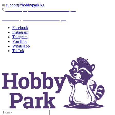
support@hobbypark.kg
г. Бишкек, пр-т. Чынгыза Айтматова, 91
г. Бишкек, ул. Якова Логвиненко, 55
Facebook
Instagram
Telegram
YouTube
WhatsApp
TikTok