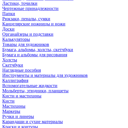
Ластики, точилки
Чертежные принадлежности
Папки
Рюкзаки, пеналы, сумки
Канцелярские ножницы и ножи
Доски
Органайзеры и подставки
Калькуляторы
Товары для художников
Бумага, альбомы, холсты, скетчбуки
Бумага и альбомы для рисования
Холсты
Скетчбуки
Наглядные пособия
Инструменты и материалы для художников
Каллиграфия
Вспомогательные жидкости
Мольберты, этюдники, планшеты
Кисти и мастихины
Кисти
Мастихины
Маркеры
Ручки и линеры
Карандаши и сухие материалы
Краски и контуры