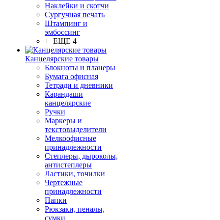
Наклейки и скотчи
Сургучная печать
Штампинг и
эмбоссинг
+ ЕЩЕ 4
Канцелярские товары
Блокноты и планеры
Бумага офисная
Тетради и дневники
Карандаши
канцелярские
Ручки
Маркеры и
текстовыделители
Мелкоофисные
принадлежности
Степлеры, дыроколы,
антистеплеры
Ластики, точилки
Чертежные
принадлежности
Папки
Рюкзаки, пеналы,
сумки