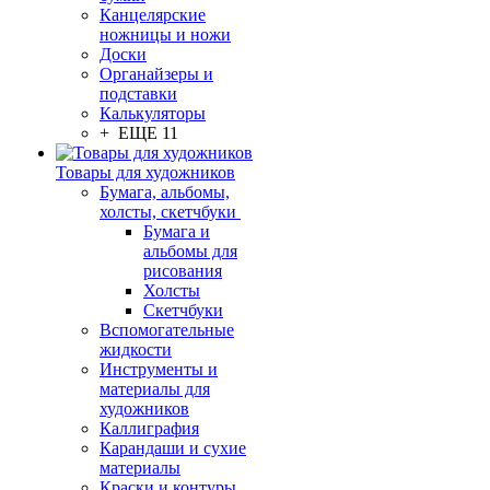
Канцелярские
ножницы и ножи
Доски
Органайзеры и
подставки
Калькуляторы
+ ЕЩЕ 11
Товары для художников
Бумага, альбомы,
холсты, скетчбуки
Бумага и
альбомы для
рисования
Холсты
Скетчбуки
Вспомогательные
жидкости
Инструменты и
материалы для
художников
Каллиграфия
Карандаши и сухие
материалы
Краски и контуры