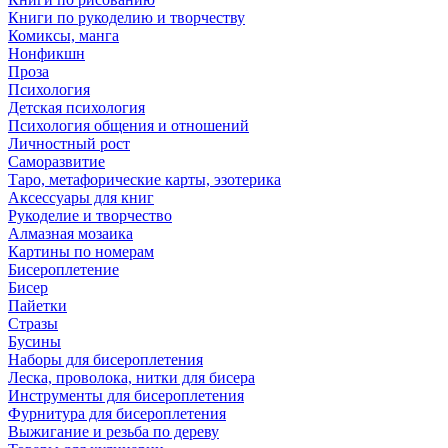
Книги по рукоделию и творчеству
Комиксы, манга
Нонфикшн
Проза
Психология
Детская психология
Психология общения и отношений
Личностный рост
Саморазвитие
Таро, метафорические карты, эзотерика
Аксессуары для книг
Рукоделие и творчество
Алмазная мозаика
Картины по номерам
Бисероплетение
Бисер
Пайетки
Стразы
Бусины
Наборы для бисероплетения
Леска, проволока, нитки для бисера
Инструменты для бисероплетения
Фурнитура для бисероплетения
Выжигание и резьба по дереву