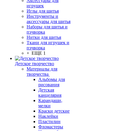
Аксессуары для
игрушек
Иглы для шитья
Инструменты и
аксессуары для шитья
Наборы для шитья и
пэчворка
Нитки для шитья
Ткани для игрушек и
пэчворка
+ ЕЩЕ 1
Детское творчество
Материалы для
творчества
Альбомы для
рисования
Детская
канцелярия
Карандаши,
мелки
Краски детские
Наклейки
Пластилин
Фломастеры