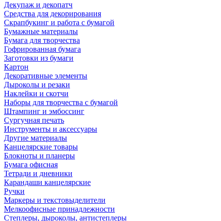
Декупаж и декопатч
Средства для декорирования
Скрапбукинг и работа с бумагой
Бумажные материалы
Бумага для творчества
Гофрированная бумага
Заготовки из бумаги
Картон
Декоративные элементы
Дыроколы и резаки
Наклейки и скотчи
Наборы для творчества с бумагой
Штампинг и эмбоссинг
Сургучная печать
Инструменты и аксессуары
Другие материалы
Канцелярские товары
Блокноты и планеры
Бумага офисная
Тетради и дневники
Карандаши канцелярские
Ручки
Маркеры и текстовыделители
Мелкоофисные принадлежности
Степлеры, дыроколы, антистеплеры