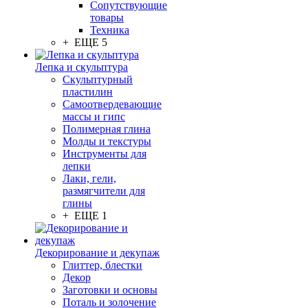
Сопутствующие
товары
Техника
+ ЕЩЕ 5
Лепка и скульптура
Скульптурный
пластилин
Самоотвердевающие
массы и гипс
Полимерная глина
Молды и текстуры
Инструменты для
лепки
Лаки, гели,
размягчители для
глины
+ ЕЩЕ 1
Декорирование и декупаж
Глиттер, блестки
Декор
Заготовки и основы
Поталь и золочение