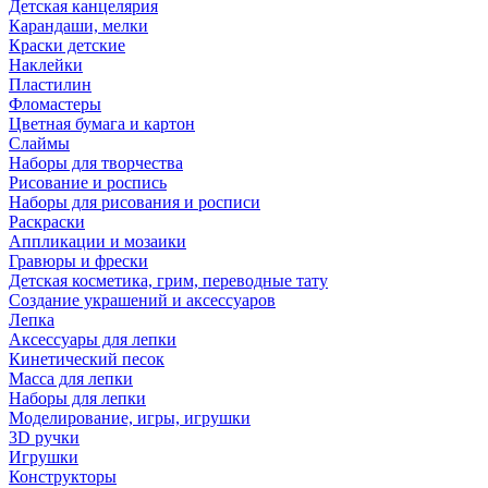
Детская канцелярия
Карандаши, мелки
Краски детские
Наклейки
Пластилин
Фломастеры
Цветная бумага и картон
Слаймы
Наборы для творчества
Рисование и роспись
Наборы для рисования и росписи
Раскраски
Аппликации и мозаики
Гравюры и фрески
Детская косметика, грим, переводные тату
Создание украшений и аксессуаров
Лепка
Аксессуары для лепки
Кинетический песок
Масса для лепки
Наборы для лепки
Моделирование, игры, игрушки
3D ручки
Игрушки
Конструкторы