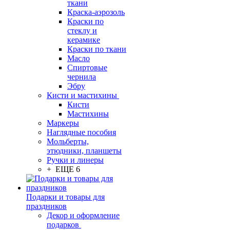
ткани
Краска-аэрозоль
Краски по
стеклу и
керамике
Краски по ткани
Масло
Спиртовые
чернила
Эбру
Кисти и мастихины
Кисти
Мастихины
Маркеры
Наглядные пособия
Мольберты,
этюдники, планшеты
Ручки и линеры
+ ЕЩЕ 6
Подарки и товары для
праздников
Декор и оформление
подарков