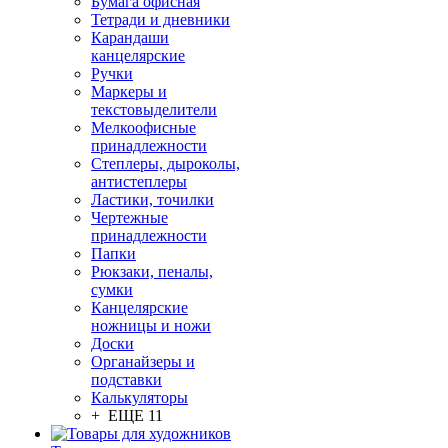
Бумага офисная
Тетради и дневники
Карандаши
канцелярские
Ручки
Маркеры и
текстовыделители
Мелкоофисные
принадлежности
Степлеры, дыроколы,
антистеплеры
Ластики, точилки
Чертежные
принадлежности
Папки
Рюкзаки, пеналы,
сумки
Канцелярские
ножницы и ножи
Доски
Органайзеры и
подставки
Калькуляторы
+ ЕЩЕ 11