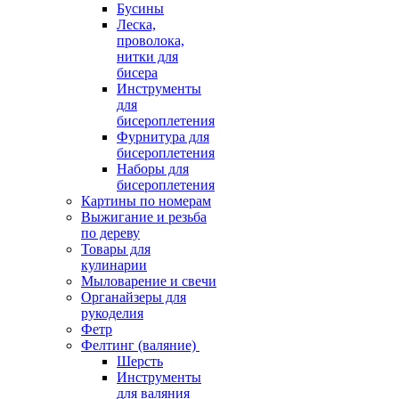
Бусины
Леска,
проволока,
нитки для
бисера
Инструменты
для
бисероплетения
Фурнитура для
бисероплетения
Наборы для
бисероплетения
Картины по номерам
Выжигание и резьба
по дереву
Товары для
кулинарии
Мыловарение и свечи
Органайзеры для
рукоделия
Фетр
Фелтинг (валяние)
Шерсть
Инструменты
для валяния