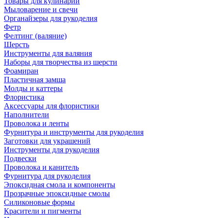
Товары для кулинарии
Мыловарение и свечи
Органайзеры для рукоделия
Фетр
Фелтинг (валяние)
Шерсть
Инструменты для валяния
Наборы для творчества из шерсти
Фоамиран
Пластичная замша
Молды и каттеры
Флористика
Аксессуары для флористики
Наполнители
Проволока и ленты
Фурнитура и инструменты для рукоделия
Заготовки для украшений
Инструменты для рукоделия
Подвески
Проволока и канитель
Фурнитура для рукоделия
Эпоксидная смола и компоненты
Прозрачные эпоксидные смолы
Силиконовые формы
Красители и пигменты