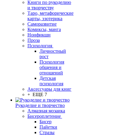
Книги по рукоделию
и творчеству
Таро, метафорические
карты, эзотерика
Саморазвитие
Комиксы, манга
Нонфикшн
Проза
Психология
Личностный
рост
Психология
общения и
отношений
Детская
психология
Аксессуары для книг
+ ЕЩЕ 7
Рукоделие и творчество
Алмазная мозаика
Бисероплетение
Бисер
Пайетки
Стразы