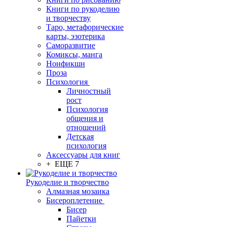
Книги по рукоделию
и творчеству
Таро, метафорические
карты, эзотерика
Саморазвитие
Комиксы, манга
Нонфикшн
Проза
Психология
Личностный
рост
Психология
общения и
отношений
Детская
психология
Аксессуары для книг
+ ЕЩЕ 7
Рукоделие и творчество
Алмазная мозаика
Бисероплетение
Бисер
Пайетки