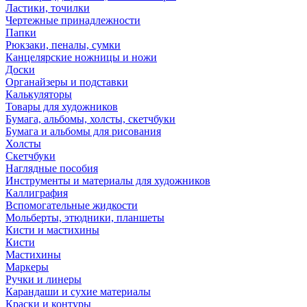
Ластики, точилки
Чертежные принадлежности
Папки
Рюкзаки, пеналы, сумки
Канцелярские ножницы и ножи
Доски
Органайзеры и подставки
Калькуляторы
Товары для художников
Бумага, альбомы, холсты, скетчбуки
Бумага и альбомы для рисования
Холсты
Скетчбуки
Наглядные пособия
Инструменты и материалы для художников
Каллиграфия
Вспомогательные жидкости
Мольберты, этюдники, планшеты
Кисти и мастихины
Кисти
Мастихины
Маркеры
Ручки и линеры
Карандаши и сухие материалы
Краски и контуры