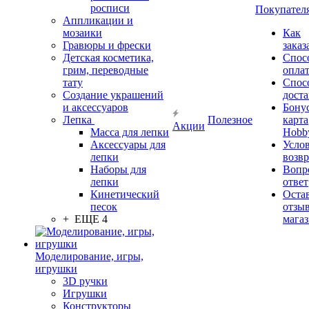
росписи
Покупател
Аппликации и
мозаики
Как
Гравюры и фрески
заказ
Детская косметика,
Спос
грим, переводные
опла
тату
Спос
Создание украшений
дост
и аксессуаров
Бону
Лепка
Полезное
карта
Акции
Масса для лепки
Hobb
Аксессуары для
Усло
лепки
возвр
Наборы для
Вопр
лепки
ответ
Кинетический
Оста
песок
отзыв
+ ЕЩЕ 4
мага
Моделирование, игры,
игрушки
3D ручки
Игрушки
Конструкторы