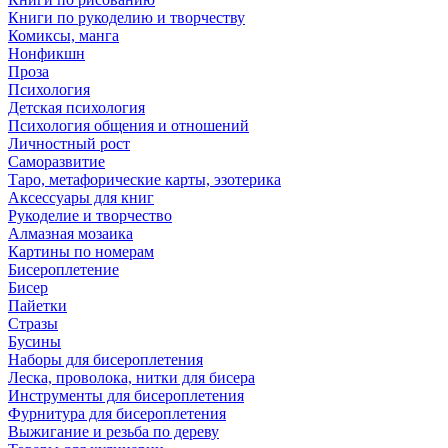
Книги по рукоделию и творчеству
Комиксы, манга
Нонфикшн
Проза
Психология
Детская психология
Психология общения и отношений
Личностный рост
Саморазвитие
Таро, метафорические карты, эзотерика
Аксессуары для книг
Рукоделие и творчество
Алмазная мозаика
Картины по номерам
Бисероплетение
Бисер
Пайетки
Стразы
Бусины
Наборы для бисероплетения
Леска, проволока, нитки для бисера
Инструменты для бисероплетения
Фурнитура для бисероплетения
Выжигание и резьба по дереву