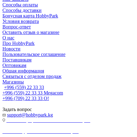
Способы оплаты
Способы доставки
Бонусная карта HobbyPark
Условия возврата
Вопрос-ответ
Оставить отзыв о магазине
О нас
Про HobbyPark
Новости
Пользовательское соглашение
Поставщикам
Оптовикам
Общая информация
Связаться с отделом продаж
Магазины
+996 (559) 22 33 33
+996 (559) 22 33 33
Megacom
+996 (709) 22 33 33
O!
Задать вопрос
support@hobbypark.kg
г. Бишкек, пр-т. Чынгыза Айтматова, 91
г. Бишкек, ул. Якова Логвиненко, 55