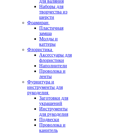
для валяния
Наборы для
творчества из
шерсти
Фоамиран
Пластичная
замша
Молды и
каттеры
Флористика
Аксессуары для
флористики
Наполнители
Проволока и
ленты
Фурнитура и
инструменты для
рукоделия
Заготовки для
украшений
Инструменты
для рукоделия
Подвески
Проволока и
канитель