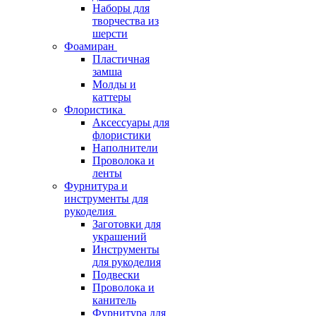
Наборы для
творчества из
шерсти
Фоамиран
Пластичная
замша
Молды и
каттеры
Флористика
Аксессуары для
флористики
Наполнители
Проволока и
ленты
Фурнитура и
инструменты для
рукоделия
Заготовки для
украшений
Инструменты
для рукоделия
Подвески
Проволока и
канитель
Фурнитура для