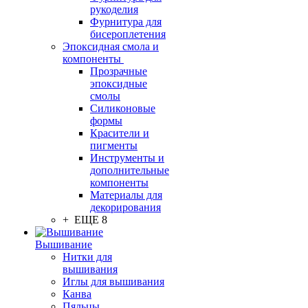
рукоделия
Фурнитура для
бисероплетения
Эпоксидная смола и
компоненты
Прозрачные
эпоксидные
смолы
Силиконовые
формы
Красители и
пигменты
Инструменты и
дополнительные
компоненты
Материалы для
декорирования
+ ЕЩЕ 8
Вышивание
Нитки для
вышивания
Иглы для вышивания
Канва
Пяльцы