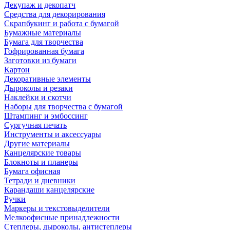
Декупаж и декопатч
Средства для декорирования
Скрапбукинг и работа с бумагой
Бумажные материалы
Бумага для творчества
Гофрированная бумага
Заготовки из бумаги
Картон
Декоративные элементы
Дыроколы и резаки
Наклейки и скотчи
Наборы для творчества с бумагой
Штампинг и эмбоссинг
Сургучная печать
Инструменты и аксессуары
Другие материалы
Канцелярские товары
Блокноты и планеры
Бумага офисная
Тетради и дневники
Карандаши канцелярские
Ручки
Маркеры и текстовыделители
Мелкоофисные принадлежности
Степлеры, дыроколы, антистеплеры