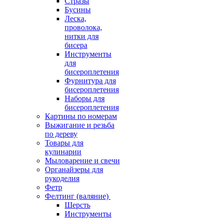
Стразы
Бусины
Леска,
проволока,
нитки для
бисера
Инструменты
для
бисероплетения
Фурнитура для
бисероплетения
Наборы для
бисероплетения
Картины по номерам
Выжигание и резьба
по дереву
Товары для
кулинарии
Мыловарение и свечи
Органайзеры для
рукоделия
Фетр
Фелтинг (валяние)
Шерсть
Инструменты