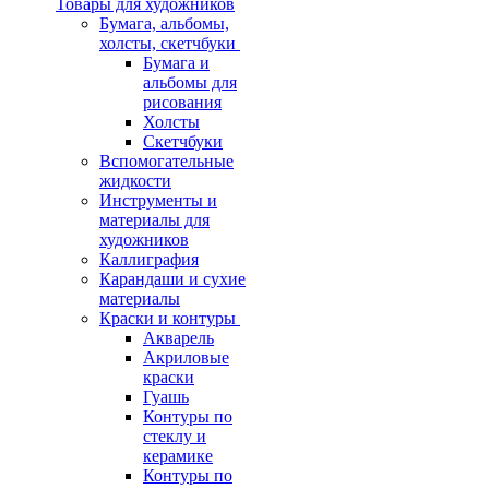
Товары для художников
Бумага, альбомы,
холсты, скетчбуки
Бумага и
альбомы для
рисования
Холсты
Скетчбуки
Вспомогательные
жидкости
Инструменты и
материалы для
художников
Каллиграфия
Карандаши и сухие
материалы
Краски и контуры
Акварель
Акриловые
краски
Гуашь
Контуры по
стеклу и
керамике
Контуры по