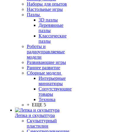
Наборы для опытов
Настольные игры
Пазлы
3D пазлы
Деревянные
пазлы
Классические
пазлы
Роботы и
радиоуправляемые
модели
Развивающие игры
Раннее развитие
Сборные модели
Интерьерные
миниатюры
Сопутствующие
товары
Техника
+ ЕЩЕ 5
Лепка и скульптура
Скульптурный
пластилин
Самоотвердевающие