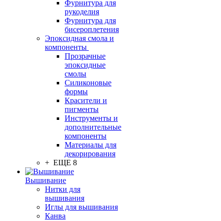
Фурнитура для
рукоделия
Фурнитура для
бисероплетения
Эпоксидная смола и
компоненты
Прозрачные
эпоксидные
смолы
Силиконовые
формы
Красители и
пигменты
Инструменты и
дополнительные
компоненты
Материалы для
декорирования
+ ЕЩЕ 8
Вышивание
Нитки для
вышивания
Иглы для вышивания
Канва