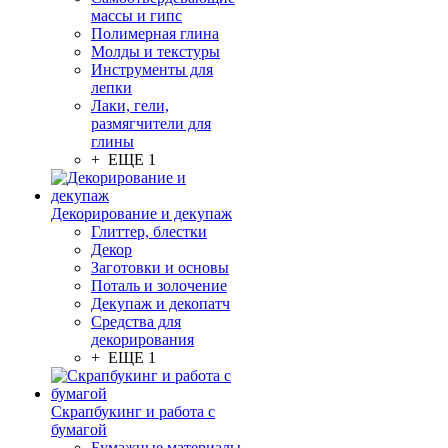
массы и гипс
Полимерная глина
Молды и текстуры
Инструменты для
лепки
Лаки, гели,
размягчители для
глины
+ ЕЩЕ 1
Декорирование и декупаж
Глиттер, блестки
Декор
Заготовки и основы
Поталь и золочение
Декупаж и декопатч
Средства для
декорирования
+ ЕЩЕ 1
Скрапбукинг и работа с
бумагой
Бумажные материалы