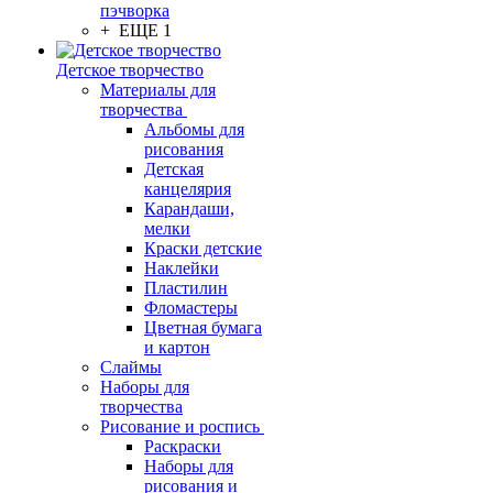
пэчворка
+ ЕЩЕ 1
Детское творчество
Материалы для
творчества
Альбомы для
рисования
Детская
канцелярия
Карандаши,
мелки
Краски детские
Наклейки
Пластилин
Фломастеры
Цветная бумага
и картон
Слаймы
Наборы для
творчества
Рисование и роспись
Раскраски
Наборы для
рисования и