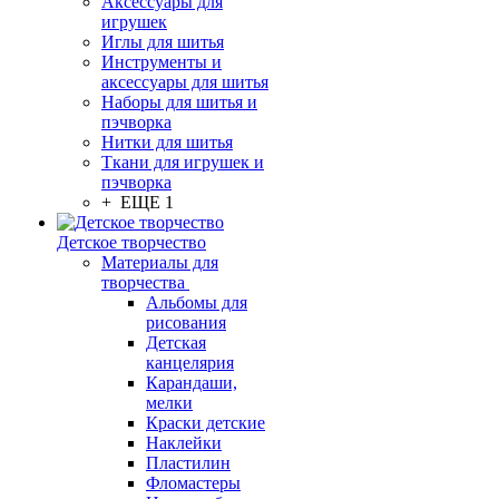
Аксессуары для
игрушек
Иглы для шитья
Инструменты и
аксессуары для шитья
Наборы для шитья и
пэчворка
Нитки для шитья
Ткани для игрушек и
пэчворка
+ ЕЩЕ 1
Детское творчество
Материалы для
творчества
Альбомы для
рисования
Детская
канцелярия
Карандаши,
мелки
Краски детские
Наклейки
Пластилин
Фломастеры