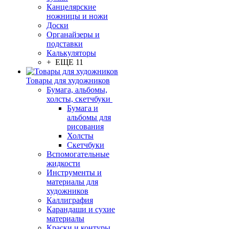
Канцелярские
ножницы и ножи
Доски
Органайзеры и
подставки
Калькуляторы
+ ЕЩЕ 11
Товары для художников
Бумага, альбомы,
холсты, скетчбуки
Бумага и
альбомы для
рисования
Холсты
Скетчбуки
Вспомогательные
жидкости
Инструменты и
материалы для
художников
Каллиграфия
Карандаши и сухие
материалы
Краски и контуры