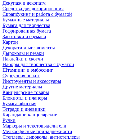
Декупаж и декопатч
Средства для декорирования
Скрапбукинг и работа с бумагой
Бумажные материалы
Бумага для творчества
Гофрированная бумага
Заготовки из бумаги
Картон
Декоративные элементы
Дыроколы и резаки
Наклейки и скотчи
Наборы для творчества с бумагой
Штампинг и эмбоссинг
Сургучная печать
Инструменты и аксессуары
Другие материалы
Канцелярские товары
Блокноты и планеры
Бумага офисная
Тетради и дневники
Карандаши канцелярские
Ручки
Маркеры и текстовыделители
Мелкоофисные принадлежности
Степлеры, дыроколы, антистеплеры