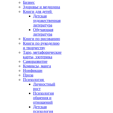
Бизнес
Здоровье и медицина
Книги для детей
Детская
художественная
литература
Обучающая
литература
Книги по рисованию
Книги по рукоделию
и творчеству
Таро, метафорические
карты, эзотерика
Саморазвитие
Комиксы, манга
Нонфикшн
Проза
Психология
Личностный
рост
Психология
общения и
отношений
Детская
психология