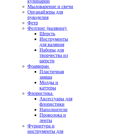
кулинарии
Мыловарение и свечи
Органайзеры для
рукоделия
Фетр
Фелтинг (валяние)
Шерсть
Инструменты
для валяния
Наборы для
творчества из
шерсти
Фоамиран
Пластичная
замша
Молды и
каттеры
Флористика
Аксессуары для
флористики
Наполнители
Проволока и
ленты
Фурнитура и
инструменты для