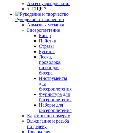
Аксессуары для книг
+ ЕЩЕ 7
Рукоделие и творчество
Алмазная мозаика
Бисероплетение
Бисер
Пайетки
Стразы
Бусины
Леска,
проволока,
нитки для
бисера
Инструменты
для
бисероплетения
Фурнитура для
бисероплетения
Наборы для
бисероплетения
Картины по номерам
Выжигание и резьба
по дереву
Товары для