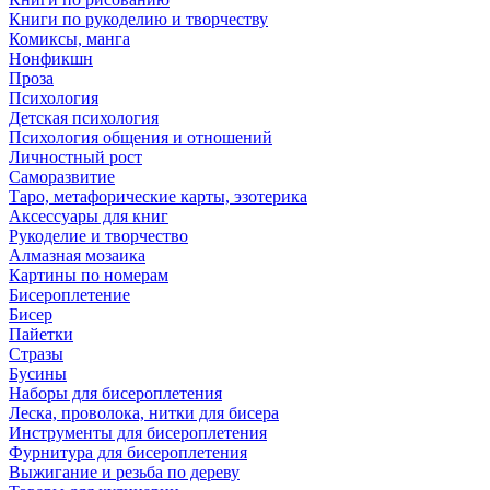
Книги по рукоделию и творчеству
Комиксы, манга
Нонфикшн
Проза
Психология
Детская психология
Психология общения и отношений
Личностный рост
Саморазвитие
Таро, метафорические карты, эзотерика
Аксессуары для книг
Рукоделие и творчество
Алмазная мозаика
Картины по номерам
Бисероплетение
Бисер
Пайетки
Стразы
Бусины
Наборы для бисероплетения
Леска, проволока, нитки для бисера
Инструменты для бисероплетения
Фурнитура для бисероплетения
Выжигание и резьба по дереву