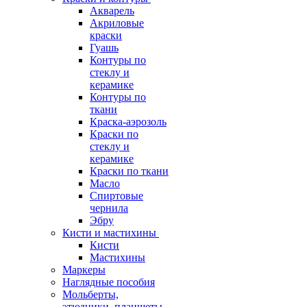
Акварель
Акриловые
краски
Гуашь
Контуры по
стеклу и
керамике
Контуры по
ткани
Краска-аэрозоль
Краски по
стеклу и
керамике
Краски по ткани
Масло
Спиртовые
чернила
Эбру
Кисти и мастихины
Кисти
Мастихины
Маркеры
Наглядные пособия
Мольберты,
этюдники, планшеты