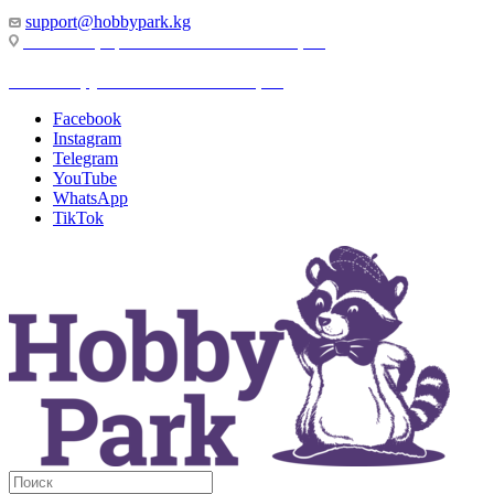
support@hobbypark.kg
г. Бишкек, пр-т. Чынгыза Айтматова, 91
г. Бишкек, ул. Якова Логвиненко, 55
Facebook
Instagram
Telegram
YouTube
WhatsApp
TikTok