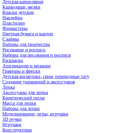
Детская канцелярия
Карандаши, мелки
Краски детские
Наклейки
Пластилин
Фломастеры
Цветная бумага и картон
Слаймы
Наборы для творчества
Рисование и роспись
Наборы для рисования и росписи
Раскраски
Аппликации и мозаики
Гравюры и фрески
Детская косметика, грим, переводные тату
Создание украшений и аксессуаров
Лепка
Аксессуары для лепки
Кинетический песок
Масса для лепки
Наборы для лепки
Моделирование, игры, игрушки
3D ручки
Игрушки
Конструкторы