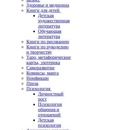
Здоровье и медицина
Книги для детей
Детская
художественная
литература
Обучающая
литература
Книги по рисованию
Книги по рукоделию
и творчеству
Таро, метафорические
карты, эзотерика
Саморазвитие
Комиксы, манга
Нонфикшн
Проза
Психология
Личностный
рост
Психология
общения и
отношений
Детская
психология