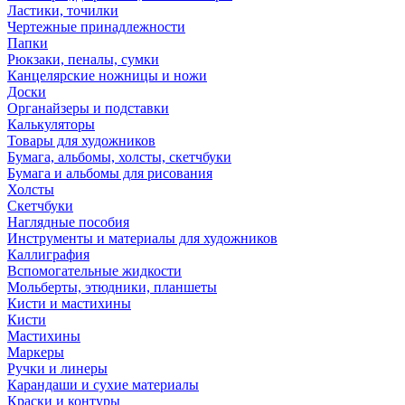
Ластики, точилки
Чертежные принадлежности
Папки
Рюкзаки, пеналы, сумки
Канцелярские ножницы и ножи
Доски
Органайзеры и подставки
Калькуляторы
Товары для художников
Бумага, альбомы, холсты, скетчбуки
Бумага и альбомы для рисования
Холсты
Скетчбуки
Наглядные пособия
Инструменты и материалы для художников
Каллиграфия
Вспомогательные жидкости
Мольберты, этюдники, планшеты
Кисти и мастихины
Кисти
Мастихины
Маркеры
Ручки и линеры
Карандаши и сухие материалы
Краски и контуры