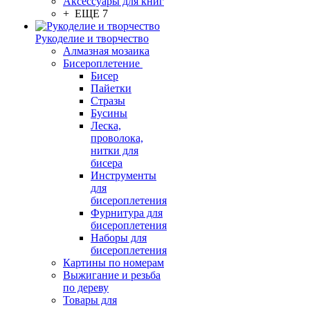
Аксессуары для книг
+ ЕЩЕ 7
Рукоделие и творчество
Алмазная мозаика
Бисероплетение
Бисер
Пайетки
Стразы
Бусины
Леска,
проволока,
нитки для
бисера
Инструменты
для
бисероплетения
Фурнитура для
бисероплетения
Наборы для
бисероплетения
Картины по номерам
Выжигание и резьба
по дереву
Товары для