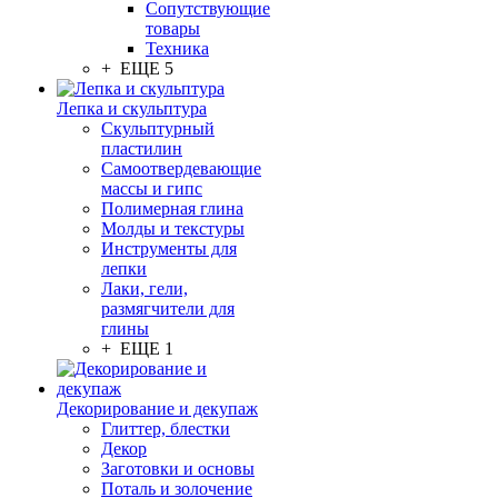
Сопутствующие
товары
Техника
+ ЕЩЕ 5
Лепка и скульптура
Скульптурный
пластилин
Самоотвердевающие
массы и гипс
Полимерная глина
Молды и текстуры
Инструменты для
лепки
Лаки, гели,
размягчители для
глины
+ ЕЩЕ 1
Декорирование и декупаж
Глиттер, блестки
Декор
Заготовки и основы
Поталь и золочение