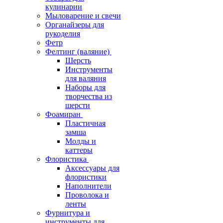
кулинарии
Мыловарение и свечи
Органайзеры для
рукоделия
Фетр
Фелтинг (валяние)
Шерсть
Инструменты
для валяния
Наборы для
творчества из
шерсти
Фоамиран
Пластичная
замша
Молды и
каттеры
Флористика
Аксессуары для
флористики
Наполнители
Проволока и
ленты
Фурнитура и
инструменты для