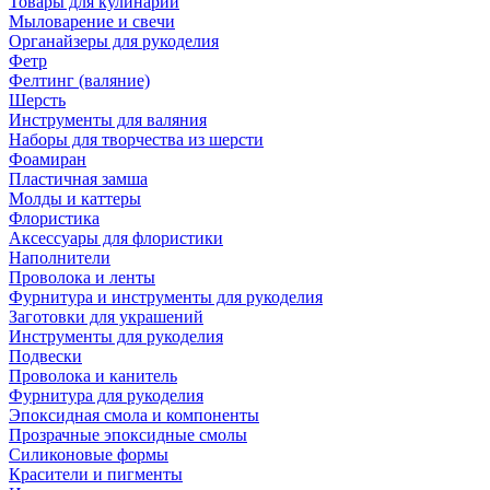
Товары для кулинарии
Мыловарение и свечи
Органайзеры для рукоделия
Фетр
Фелтинг (валяние)
Шерсть
Инструменты для валяния
Наборы для творчества из шерсти
Фоамиран
Пластичная замша
Молды и каттеры
Флористика
Аксессуары для флористики
Наполнители
Проволока и ленты
Фурнитура и инструменты для рукоделия
Заготовки для украшений
Инструменты для рукоделия
Подвески
Проволока и канитель
Фурнитура для рукоделия
Эпоксидная смола и компоненты
Прозрачные эпоксидные смолы
Силиконовые формы
Красители и пигменты