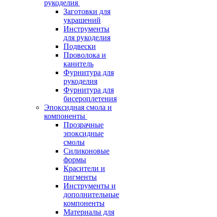
рукоделия
Заготовки для
украшений
Инструменты
для рукоделия
Подвески
Проволока и
канитель
Фурнитура для
рукоделия
Фурнитура для
бисероплетения
Эпоксидная смола и
компоненты
Прозрачные
эпоксидные
смолы
Силиконовые
формы
Красители и
пигменты
Инструменты и
дополнительные
компоненты
Материалы для