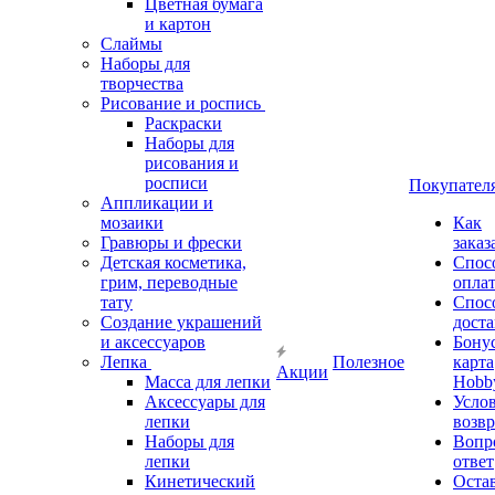
Цветная бумага
и картон
Слаймы
Наборы для
творчества
Рисование и роспись
Раскраски
Наборы для
рисования и
росписи
Покупател
Аппликации и
мозаики
Как
Гравюры и фрески
заказ
Детская косметика,
Спос
грим, переводные
опла
тату
Спос
Создание украшений
дост
и аксессуаров
Бону
Лепка
Полезное
карта
Акции
Масса для лепки
Hobb
Аксессуары для
Усло
лепки
возвр
Наборы для
Вопр
лепки
ответ
Кинетический
Оста