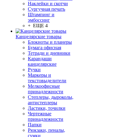
Наклейки и скотчи
Сургучная печать
Штампинг и
эмбоссинг
+ ЕЩЕ 4
Канцелярские товары
Блокноты и планеры
Бумага офисная
Тетради и дневники
Карандаши
канцелярские
Ручки
Маркеры и
текстовыделители
Мелкоофисные
принадлежности
Степлеры, дыроколы,
антистеплеры
Ластики, точилки
Чертежные
принадлежности
Папки
Рюкзаки, пеналы,
сумки