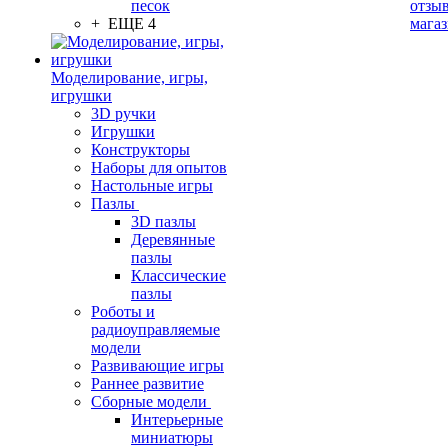
песок
отзыв
+ ЕЩЕ 4
мага
Моделирование, игры,
игрушки
3D ручки
Игрушки
Конструкторы
Наборы для опытов
Настольные игры
Пазлы
3D пазлы
Деревянные
пазлы
Классические
пазлы
Роботы и
радиоуправляемые
модели
Развивающие игры
Раннее развитие
Сборные модели
Интерьерные
миниатюры