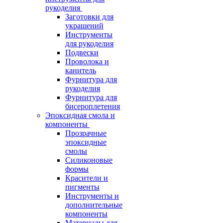
рукоделия
Заготовки для
украшений
Инструменты
для рукоделия
Подвески
Проволока и
канитель
Фурнитура для
рукоделия
Фурнитура для
бисероплетения
Эпоксидная смола и
компоненты
Прозрачные
эпоксидные
смолы
Силиконовые
формы
Красители и
пигменты
Инструменты и
дополнительные
компоненты
Материалы для