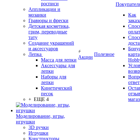
росписи
Покупател
Аппликации и
мозаики
Как
Гравюры и фрески
заказ
Детская косметика,
Спос
грим, переводные
опла
тату
Спос
Создание украшений
дост
и аксессуаров
Бону
Лепка
Полезное
карта
Акции
Масса для лепки
Hobb
Аксессуары для
Усло
лепки
возвр
Наборы для
Вопр
лепки
ответ
Кинетический
Оста
песок
отзыв
+ ЕЩЕ 4
мага
Моделирование, игры,
игрушки
3D ручки
Игрушки
Конструкторы