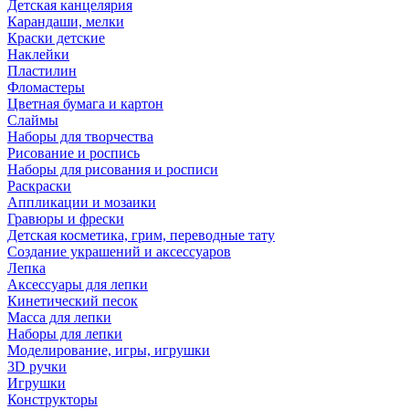
Детская канцелярия
Карандаши, мелки
Краски детские
Наклейки
Пластилин
Фломастеры
Цветная бумага и картон
Слаймы
Наборы для творчества
Рисование и роспись
Наборы для рисования и росписи
Раскраски
Аппликации и мозаики
Гравюры и фрески
Детская косметика, грим, переводные тату
Создание украшений и аксессуаров
Лепка
Аксессуары для лепки
Кинетический песок
Масса для лепки
Наборы для лепки
Моделирование, игры, игрушки
3D ручки
Игрушки
Конструкторы