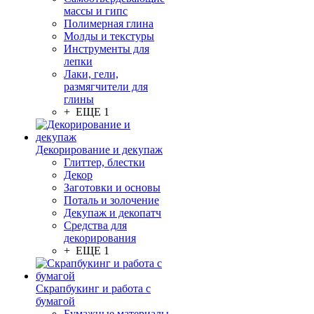
массы и гипс
Полимерная глина
Молды и текстуры
Инструменты для
лепки
Лаки, гели,
размягчители для
глины
+ ЕЩЕ 1
Декорирование и декупаж
Глиттер, блестки
Декор
Заготовки и основы
Поталь и золочение
Декупаж и декопатч
Средства для
декорирования
+ ЕЩЕ 1
Скрапбукинг и работа с
бумагой
Бумажные материалы