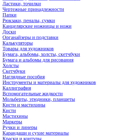
Ластики, точилки
Чертежные принадлежности
Папки
Рюкзаки, пеналы, сумки
Канцелярские ножницы и ножи
Доски
Органайзеры и подставки
Калькуляторы
Товары для художников
Бумага, альбомы, холсты, скетчбуки
Бумага и альбомы для рисования
Холсты
Скетчбуки
Наглядные пособия
Инструменты и материалы для художников
Каллиграфия
Вспомогательные жидкости
Мольберты, этюдники, планшеты
Кисти и мастихины
Кисти
Мастихины
Маркеры
Ручки и линеры
Карандаши и сухие материалы
Краски и контуры