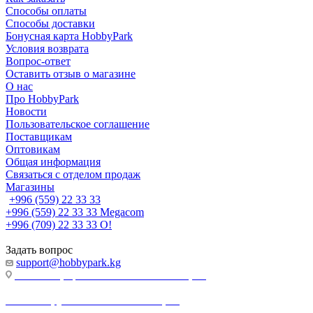
Способы оплаты
Способы доставки
Бонусная карта HobbyPark
Условия возврата
Вопрос-ответ
Оставить отзыв о магазине
О нас
Про HobbyPark
Новости
Пользовательское соглашение
Поставщикам
Оптовикам
Общая информация
Связаться с отделом продаж
Магазины
+996 (559) 22 33 33
+996 (559) 22 33 33
Megacom
+996 (709) 22 33 33
O!
Задать вопрос
support@hobbypark.kg
г. Бишкек, пр-т. Чынгыза Айтматова, 91
г. Бишкек, ул. Якова Логвиненко, 55