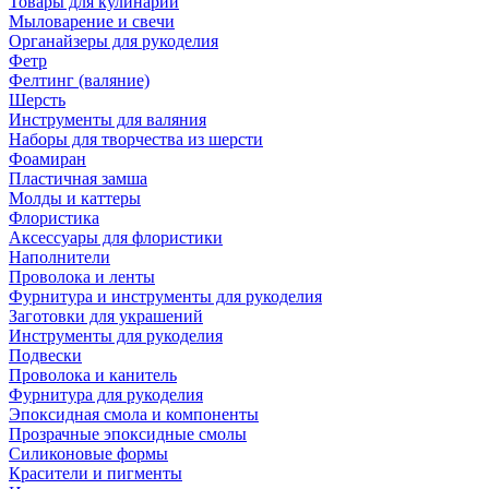
Товары для кулинарии
Мыловарение и свечи
Органайзеры для рукоделия
Фетр
Фелтинг (валяние)
Шерсть
Инструменты для валяния
Наборы для творчества из шерсти
Фоамиран
Пластичная замша
Молды и каттеры
Флористика
Аксессуары для флористики
Наполнители
Проволока и ленты
Фурнитура и инструменты для рукоделия
Заготовки для украшений
Инструменты для рукоделия
Подвески
Проволока и канитель
Фурнитура для рукоделия
Эпоксидная смола и компоненты
Прозрачные эпоксидные смолы
Силиконовые формы
Красители и пигменты