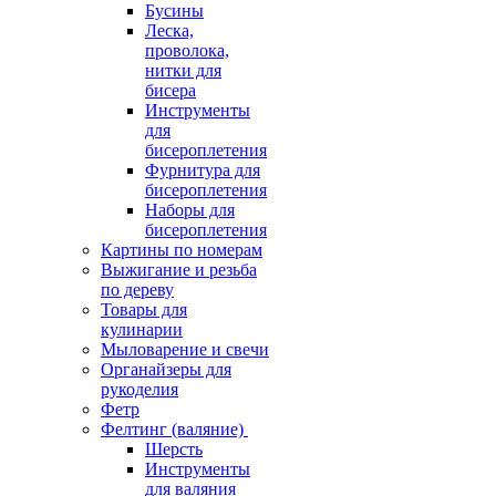
Бусины
Леска,
проволока,
нитки для
бисера
Инструменты
для
бисероплетения
Фурнитура для
бисероплетения
Наборы для
бисероплетения
Картины по номерам
Выжигание и резьба
по дереву
Товары для
кулинарии
Мыловарение и свечи
Органайзеры для
рукоделия
Фетр
Фелтинг (валяние)
Шерсть
Инструменты
для валяния