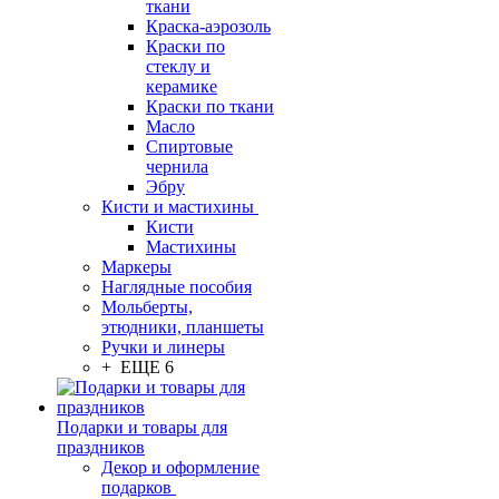
ткани
Краска-аэрозоль
Краски по
стеклу и
керамике
Краски по ткани
Масло
Спиртовые
чернила
Эбру
Кисти и мастихины
Кисти
Мастихины
Маркеры
Наглядные пособия
Мольберты,
этюдники, планшеты
Ручки и линеры
+ ЕЩЕ 6
Подарки и товары для
праздников
Декор и оформление
подарков