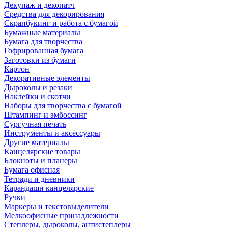
Декупаж и декопатч
Средства для декорирования
Скрапбукинг и работа с бумагой
Бумажные материалы
Бумага для творчества
Гофрированная бумага
Заготовки из бумаги
Картон
Декоративные элементы
Дыроколы и резаки
Наклейки и скотчи
Наборы для творчества с бумагой
Штампинг и эмбоссинг
Сургучная печать
Инструменты и аксессуары
Другие материалы
Канцелярские товары
Блокноты и планеры
Бумага офисная
Тетради и дневники
Карандаши канцелярские
Ручки
Маркеры и текстовыделители
Мелкоофисные принадлежности
Степлеры, дыроколы, антистеплеры