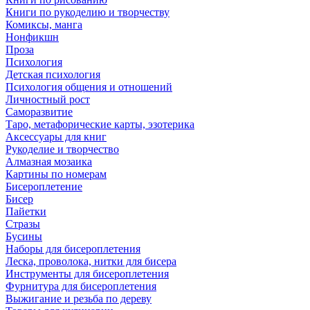
Книги по рукоделию и творчеству
Комиксы, манга
Нонфикшн
Проза
Психология
Детская психология
Психология общения и отношений
Личностный рост
Саморазвитие
Таро, метафорические карты, эзотерика
Аксессуары для книг
Рукоделие и творчество
Алмазная мозаика
Картины по номерам
Бисероплетение
Бисер
Пайетки
Стразы
Бусины
Наборы для бисероплетения
Леска, проволока, нитки для бисера
Инструменты для бисероплетения
Фурнитура для бисероплетения
Выжигание и резьба по дереву