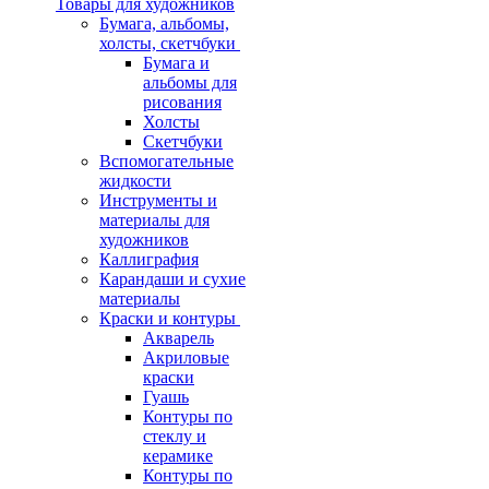
Товары для художников
Бумага, альбомы,
холсты, скетчбуки
Бумага и
альбомы для
рисования
Холсты
Скетчбуки
Вспомогательные
жидкости
Инструменты и
материалы для
художников
Каллиграфия
Карандаши и сухие
материалы
Краски и контуры
Акварель
Акриловые
краски
Гуашь
Контуры по
стеклу и
керамике
Контуры по