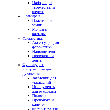
Наборы для
творчества из
шерсти
Фоамиран
Пластичная
замша
Молды и
каттеры
Флористика
Аксессуары для
флористики
Наполнители
Проволока и
ленты
Фурнитура и
инструменты для
рукоделия
Заготовки для
украшений
Инструменты
для рукоделия
Подвески
Проволока и
канитель
Фурнитура для