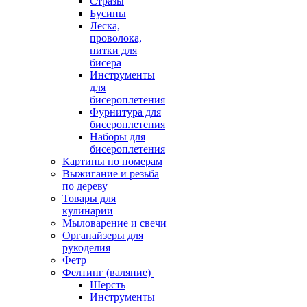
Стразы
Бусины
Леска,
проволока,
нитки для
бисера
Инструменты
для
бисероплетения
Фурнитура для
бисероплетения
Наборы для
бисероплетения
Картины по номерам
Выжигание и резьба
по дереву
Товары для
кулинарии
Мыловарение и свечи
Органайзеры для
рукоделия
Фетр
Фелтинг (валяние)
Шерсть
Инструменты