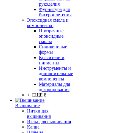
рукоделия
Фурнитура для
бисероплетения
Эпоксидная смола и
компоненты
Прозрачные
эпоксидные
смолы
Силиконовые
формы
Красители и
пигменты
Инструменты и
дополнительные
компоненты
Материалы для
декорирования
+ ЕЩЕ 8
Вышивание
Нитки для
вышивания
Иглы для вышивания
Канва
Пяльцы