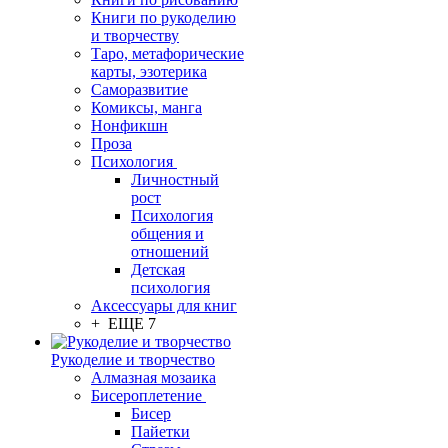
Книги по рукоделию
и творчеству
Таро, метафорические
карты, эзотерика
Саморазвитие
Комиксы, манга
Нонфикшн
Проза
Психология
Личностный
рост
Психология
общения и
отношений
Детская
психология
Аксессуары для книг
+ ЕЩЕ 7
Рукоделие и творчество
Алмазная мозаика
Бисероплетение
Бисер
Пайетки