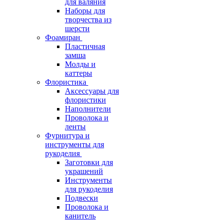
для валяния
Наборы для
творчества из
шерсти
Фоамиран
Пластичная
замша
Молды и
каттеры
Флористика
Аксессуары для
флористики
Наполнители
Проволока и
ленты
Фурнитура и
инструменты для
рукоделия
Заготовки для
украшений
Инструменты
для рукоделия
Подвески
Проволока и
канитель