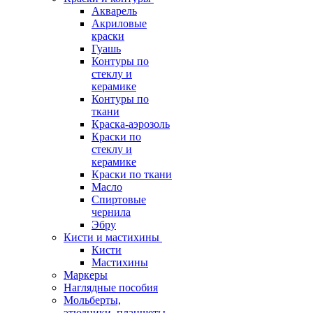
Акварель
Акриловые
краски
Гуашь
Контуры по
стеклу и
керамике
Контуры по
ткани
Краска-аэрозоль
Краски по
стеклу и
керамике
Краски по ткани
Масло
Спиртовые
чернила
Эбру
Кисти и мастихины
Кисти
Мастихины
Маркеры
Наглядные пособия
Мольберты,
этюдники, планшеты