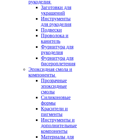
рукоделия
Заготовки для
украшений
Инструменты
для рукоделия
Подвески
Проволока и
канитель
Фурнитура для
рукоделия
Фурнитура для
бисероплетения
Эпоксидная смола и
компоненты
Прозрачные
эпоксидные
смолы
Силиконовые
формы
Красители и
пигменты
Инструменты и
дополнительные
компоненты
Материалы для