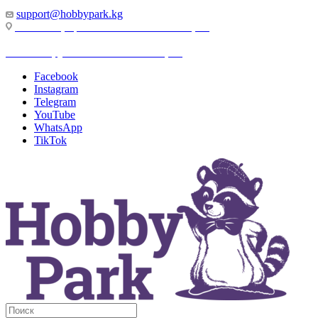
support@hobbypark.kg
г. Бишкек, пр-т. Чынгыза Айтматова, 91
г. Бишкек, ул. Якова Логвиненко, 55
Facebook
Instagram
Telegram
YouTube
WhatsApp
TikTok