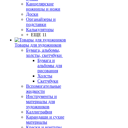
Канцелярские
ножницы и ножи
Доски
Органайзеры и
подставки
Калькуляторы
+ ЕЩЕ 11
Товары для художников
Бумага, альбомы,
холсты, скетчбуки
Бумага и
альбомы для
рисования
Холсты
Скетчбуки
Вспомогательные
жидкости
Инструменты и
материалы для
художников
Каллиграфия
Карандаши и сухие
материалы
Краски и контуры