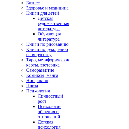
Бизнес
Здоровье и медицина
Книги для детей
Детская
художественная
литература
Обучающая
литература
Книги по рисованию
Книги по рукоделию
и творчеству
Таро, метафорические
карты, эзотерика
Саморазвитие
Комиксы, манга
Нонфикшн
Проза
Психология
Личностный
рост
Психология
общения и
отношений
Детская
психология