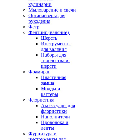
кулинарии
Мыловарение и свечи
Органайзеры для
рукоделия
Фетр
Фелтинг (валяние)
Шерсть
Инструменты
для валяния
Наборы для
творчества из
шерсти
Фоамиран
Пластичная
замша
Молды и
каттеры
Флористика
Аксессуары для
флористики
Наполнители
Проволока и
ленты
Фурнитура и
инструменты для