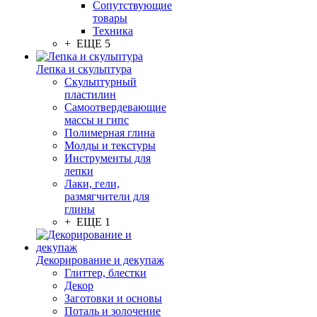
Сопутствующие
товары
Техника
+ ЕЩЕ 5
Лепка и скульптура
Скульптурный
пластилин
Самоотвердевающие
массы и гипс
Полимерная глина
Молды и текстуры
Инструменты для
лепки
Лаки, гели,
размягчители для
глины
+ ЕЩЕ 1
Декорирование и декупаж
Глиттер, блестки
Декор
Заготовки и основы
Поталь и золочение