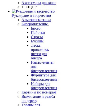
Аксессуары для книг
+ ЕЩЕ 7
Рукоделие и творчество
Алмазная мозаика
Бисероплетение
Бисер
Пайетки
Стразы
Бусины
Леска,
проволока,
нитки для
бисера
Инструменты
для
бисероплетения
Фурнитура для
бисероплетения
Наборы для
бисероплетения
Картины по номерам
Выжигание и резьба
по дереву
Товары для