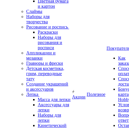
Цветная бумага
и картон
Слаймы
Наборы для
творчества
Рисование и роспись
Раскраски
Наборы для
рисования и
росписи
Покупател
Аппликации и
мозаики
Как
Гравюры и фрески
заказ
Детская косметика,
Спос
грим, переводные
опла
тату
Спос
Создание украшений
дост
и аксессуаров
Бону
Лепка
Полезное
карта
Акции
Масса для лепки
Hobb
Аксессуары для
Усло
лепки
возвр
Наборы для
Вопр
лепки
ответ
Кинетический
Оста