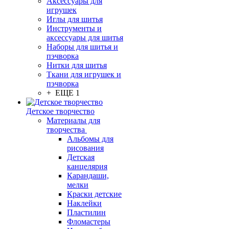
Аксессуары для
игрушек
Иглы для шитья
Инструменты и
аксессуары для шитья
Наборы для шитья и
пэчворка
Нитки для шитья
Ткани для игрушек и
пэчворка
+ ЕЩЕ 1
Детское творчество
Материалы для
творчества
Альбомы для
рисования
Детская
канцелярия
Карандаши,
мелки
Краски детские
Наклейки
Пластилин
Фломастеры