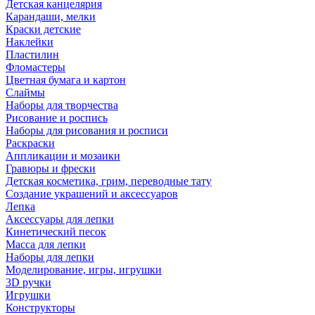
Детская канцелярия
Карандаши, мелки
Краски детские
Наклейки
Пластилин
Фломастеры
Цветная бумага и картон
Слаймы
Наборы для творчества
Рисование и роспись
Наборы для рисования и росписи
Раскраски
Аппликации и мозаики
Гравюры и фрески
Детская косметика, грим, переводные тату
Создание украшений и аксессуаров
Лепка
Аксессуары для лепки
Кинетический песок
Масса для лепки
Наборы для лепки
Моделирование, игры, игрушки
3D ручки
Игрушки
Конструкторы