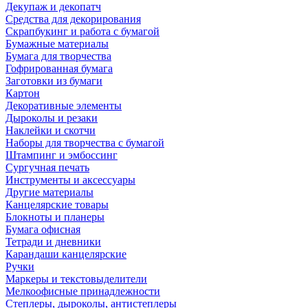
Декупаж и декопатч
Средства для декорирования
Скрапбукинг и работа с бумагой
Бумажные материалы
Бумага для творчества
Гофрированная бумага
Заготовки из бумаги
Картон
Декоративные элементы
Дыроколы и резаки
Наклейки и скотчи
Наборы для творчества с бумагой
Штампинг и эмбоссинг
Сургучная печать
Инструменты и аксессуары
Другие материалы
Канцелярские товары
Блокноты и планеры
Бумага офисная
Тетради и дневники
Карандаши канцелярские
Ручки
Маркеры и текстовыделители
Мелкоофисные принадлежности
Степлеры, дыроколы, антистеплеры