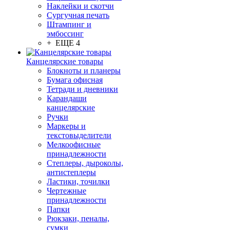
Наклейки и скотчи
Сургучная печать
Штампинг и
эмбоссинг
+ ЕЩЕ 4
Канцелярские товары
Блокноты и планеры
Бумага офисная
Тетради и дневники
Карандаши
канцелярские
Ручки
Маркеры и
текстовыделители
Мелкоофисные
принадлежности
Степлеры, дыроколы,
антистеплеры
Ластики, точилки
Чертежные
принадлежности
Папки
Рюкзаки, пеналы,
сумки