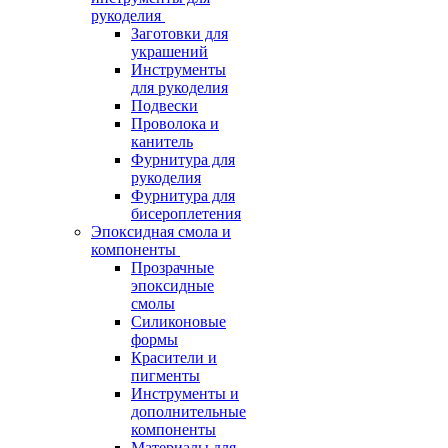
рукоделия
Заготовки для
украшений
Инструменты
для рукоделия
Подвески
Проволока и
канитель
Фурнитура для
рукоделия
Фурнитура для
бисероплетения
Эпоксидная смола и
компоненты
Прозрачные
эпоксидные
смолы
Силиконовые
формы
Красители и
пигменты
Инструменты и
дополнительные
компоненты
Материалы для