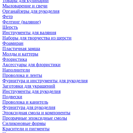
Товары для кулинарии
Мыловарение и свечи
Органайзеры для рукоделия
Фетр
Фелтинг (валяние)
Шерсть
Инструменты для валяния
Наборы для творчества из шерсти
Фоамиран
Пластичная замша
Молды и каттеры
Флористика
Аксессуары для флористики
Наполнители
Проволока и ленты
Фурнитура и инструменты для рукоделия
Заготовки для украшений
Инструменты для рукоделия
Подвески
Проволока и канитель
Фурнитура для рукоделия
Эпоксидная смола и компоненты
Прозрачные эпоксидные смолы
Силиконовые формы
Красители и пигменты