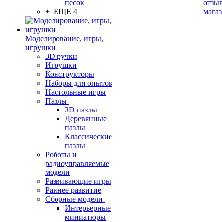
песок
отзыв
+ ЕЩЕ 4
мага
Моделирование, игры,
игрушки
3D ручки
Игрушки
Конструкторы
Наборы для опытов
Настольные игры
Пазлы
3D пазлы
Деревянные
пазлы
Классические
пазлы
Роботы и
радиоуправляемые
модели
Развивающие игры
Раннее развитие
Сборные модели
Интерьерные
миниатюры