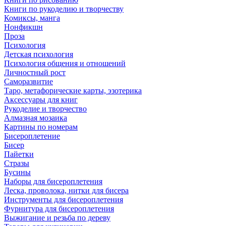
Книги по рукоделию и творчеству
Комиксы, манга
Нонфикшн
Проза
Психология
Детская психология
Психология общения и отношений
Личностный рост
Саморазвитие
Таро, метафорические карты, эзотерика
Аксессуары для книг
Рукоделие и творчество
Алмазная мозаика
Картины по номерам
Бисероплетение
Бисер
Пайетки
Стразы
Бусины
Наборы для бисероплетения
Леска, проволока, нитки для бисера
Инструменты для бисероплетения
Фурнитура для бисероплетения
Выжигание и резьба по дереву