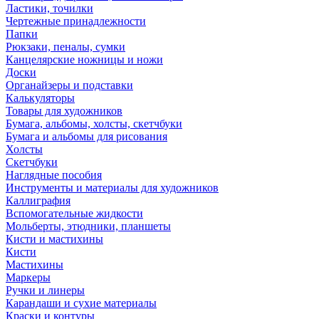
Ластики, точилки
Чертежные принадлежности
Папки
Рюкзаки, пеналы, сумки
Канцелярские ножницы и ножи
Доски
Органайзеры и подставки
Калькуляторы
Товары для художников
Бумага, альбомы, холсты, скетчбуки
Бумага и альбомы для рисования
Холсты
Скетчбуки
Наглядные пособия
Инструменты и материалы для художников
Каллиграфия
Вспомогательные жидкости
Мольберты, этюдники, планшеты
Кисти и мастихины
Кисти
Мастихины
Маркеры
Ручки и линеры
Карандаши и сухие материалы
Краски и контуры