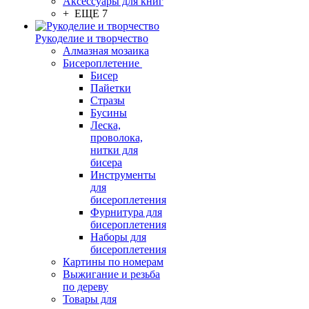
Аксессуары для книг
+ ЕЩЕ 7
Рукоделие и творчество
Алмазная мозаика
Бисероплетение
Бисер
Пайетки
Стразы
Бусины
Леска,
проволока,
нитки для
бисера
Инструменты
для
бисероплетения
Фурнитура для
бисероплетения
Наборы для
бисероплетения
Картины по номерам
Выжигание и резьба
по дереву
Товары для