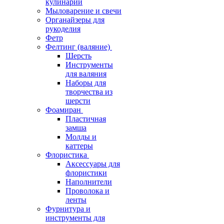
кулинарии
Мыловарение и свечи
Органайзеры для
рукоделия
Фетр
Фелтинг (валяние)
Шерсть
Инструменты
для валяния
Наборы для
творчества из
шерсти
Фоамиран
Пластичная
замша
Молды и
каттеры
Флористика
Аксессуары для
флористики
Наполнители
Проволока и
ленты
Фурнитура и
инструменты для