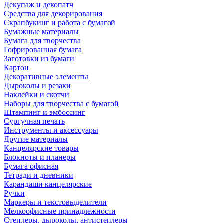
Декупаж и декопатч
Средства для декорирования
Скрапбукинг и работа с бумагой
Бумажные материалы
Бумага для творчества
Гофрированная бумага
Заготовки из бумаги
Картон
Декоративные элементы
Дыроколы и резаки
Наклейки и скотчи
Наборы для творчества с бумагой
Штампинг и эмбоссинг
Сургучная печать
Инструменты и аксессуары
Другие материалы
Канцелярские товары
Блокноты и планеры
Бумага офисная
Тетради и дневники
Карандаши канцелярские
Ручки
Маркеры и текстовыделители
Мелкоофисные принадлежности
Степлеры, дыроколы, антистеплеры