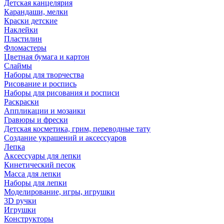
Детская канцелярия
Карандаши, мелки
Краски детские
Наклейки
Пластилин
Фломастеры
Цветная бумага и картон
Слаймы
Наборы для творчества
Рисование и роспись
Наборы для рисования и росписи
Раскраски
Аппликации и мозаики
Гравюры и фрески
Детская косметика, грим, переводные тату
Создание украшений и аксессуаров
Лепка
Аксессуары для лепки
Кинетический песок
Масса для лепки
Наборы для лепки
Моделирование, игры, игрушки
3D ручки
Игрушки
Конструкторы