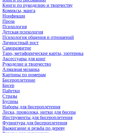
Книги по рукоделию и творчеству
Комиксы, манга
Нонфикшн
Проза
Психология
Детская психология
Психология общения и отношений
Личностный рост
Саморазвитие
Таро, метафорические карты, эзотерика
Аксессуары для книг
Рукоделие и творчество
Алмазная мозаика
Картины по номерам
Бисероплетение
Бисер
Пайетки
Стразы
Бусины
Наборы для бисероплетения
Леска, проволока, нитки для бисера
Инструменты для бисероплетения
Фурнитура для бисероплетения
Выжигание и резьба по дереву