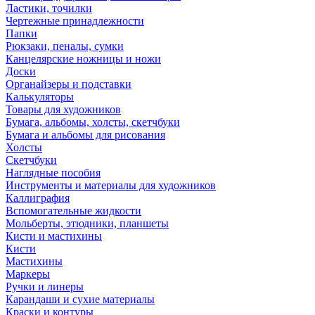
Ластики, точилки
Чертежные принадлежности
Папки
Рюкзаки, пеналы, сумки
Канцелярские ножницы и ножи
Доски
Органайзеры и подставки
Калькуляторы
Товары для художников
Бумага, альбомы, холсты, скетчбуки
Бумага и альбомы для рисования
Холсты
Скетчбуки
Наглядные пособия
Инструменты и материалы для художников
Каллиграфия
Вспомогательные жидкости
Мольберты, этюдники, планшеты
Кисти и мастихины
Кисти
Мастихины
Маркеры
Ручки и линеры
Карандаши и сухие материалы
Краски и контуры