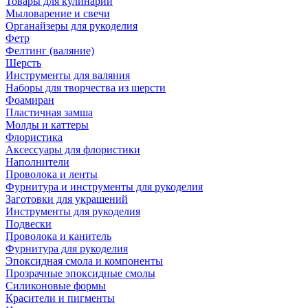
Товары для кулинарии
Мыловарение и свечи
Органайзеры для рукоделия
Фетр
Фелтинг (валяние)
Шерсть
Инструменты для валяния
Наборы для творчества из шерсти
Фоамиран
Пластичная замша
Молды и каттеры
Флористика
Аксессуары для флористики
Наполнители
Проволока и ленты
Фурнитура и инструменты для рукоделия
Заготовки для украшений
Инструменты для рукоделия
Подвески
Проволока и канитель
Фурнитура для рукоделия
Эпоксидная смола и компоненты
Прозрачные эпоксидные смолы
Силиконовые формы
Красители и пигменты