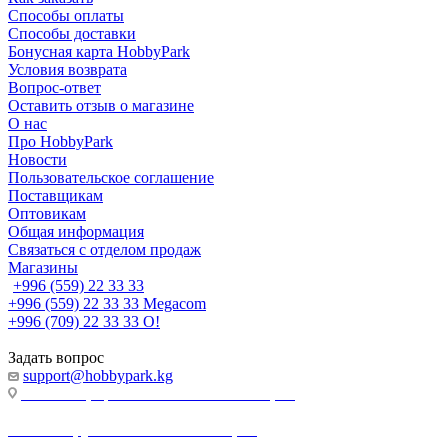
Способы оплаты
Способы доставки
Бонусная карта HobbyPark
Условия возврата
Вопрос-ответ
Оставить отзыв о магазине
О нас
Про HobbyPark
Новости
Пользовательское соглашение
Поставщикам
Оптовикам
Общая информация
Связаться с отделом продаж
Магазины
+996 (559) 22 33 33
+996 (559) 22 33 33
Megacom
+996 (709) 22 33 33
O!
Задать вопрос
support@hobbypark.kg
г. Бишкек, пр-т. Чынгыза Айтматова, 91
г. Бишкек, ул. Якова Логвиненко, 55