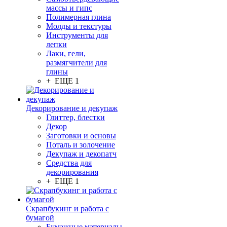
массы и гипс
Полимерная глина
Молды и текстуры
Инструменты для
лепки
Лаки, гели,
размягчители для
глины
+ ЕЩЕ 1
Декорирование и декупаж
Глиттер, блестки
Декор
Заготовки и основы
Поталь и золочение
Декупаж и декопатч
Средства для
декорирования
+ ЕЩЕ 1
Скрапбукинг и работа с
бумагой
Бумажные материалы