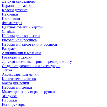
Детская канцелярия
Карандаши, мелки
Краски детские
Наклейки
Пластилин
Фломастеры
Цветная бумага и картон
Слаймы
Наборы для творчества
Рисование и роспись
Наборы для рисования и росписи
Раскраски
Аппликации и мозаики
Гравюры и фрески
Детская косметика, грим, переводные тату
Создание украшений и аксессуаров
Лепка
Аксессуары для лепки
Кинетический песок
Масса для лепки
Наборы для лепки
Моделирование, игры, игрушки
3D ручки
Игрушки
Конструкторы