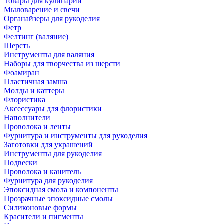
Товары для кулинарии
Мыловарение и свечи
Органайзеры для рукоделия
Фетр
Фелтинг (валяние)
Шерсть
Инструменты для валяния
Наборы для творчества из шерсти
Фоамиран
Пластичная замша
Молды и каттеры
Флористика
Аксессуары для флористики
Наполнители
Проволока и ленты
Фурнитура и инструменты для рукоделия
Заготовки для украшений
Инструменты для рукоделия
Подвески
Проволока и канитель
Фурнитура для рукоделия
Эпоксидная смола и компоненты
Прозрачные эпоксидные смолы
Силиконовые формы
Красители и пигменты