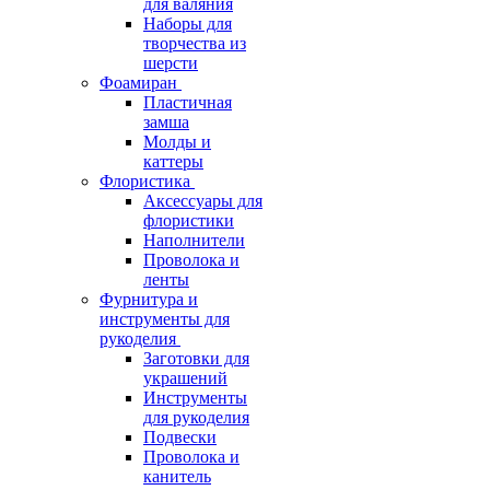
для валяния
Наборы для
творчества из
шерсти
Фоамиран
Пластичная
замша
Молды и
каттеры
Флористика
Аксессуары для
флористики
Наполнители
Проволока и
ленты
Фурнитура и
инструменты для
рукоделия
Заготовки для
украшений
Инструменты
для рукоделия
Подвески
Проволока и
канитель