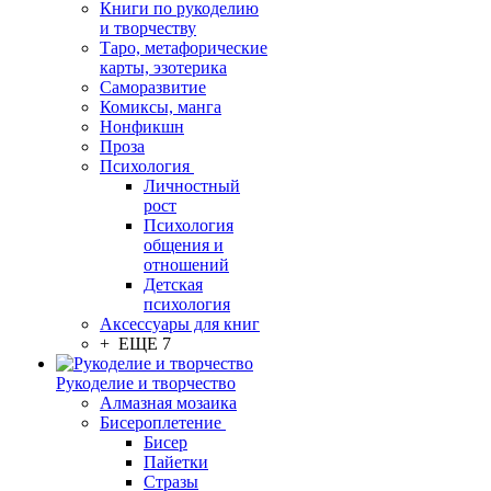
Книги по рукоделию
и творчеству
Таро, метафорические
карты, эзотерика
Саморазвитие
Комиксы, манга
Нонфикшн
Проза
Психология
Личностный
рост
Психология
общения и
отношений
Детская
психология
Аксессуары для книг
+ ЕЩЕ 7
Рукоделие и творчество
Алмазная мозаика
Бисероплетение
Бисер
Пайетки
Стразы