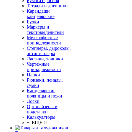
Бумага офисная
Тетради и дневники
Карандаши
канцелярские
Ручки
Маркеры и
текстовыделители
Мелкоофисные
принадлежности
Степлеры, дыроколы,
антистеплеры
Ластики, точилки
Чертежные
принадлежности
Папки
Рюкзаки, пеналы,
сумки
Канцелярские
ножницы и ножи
Доски
Органайзеры и
подставки
Калькуляторы
+ ЕЩЕ 11