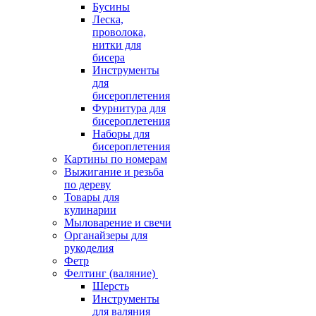
Бусины
Леска,
проволока,
нитки для
бисера
Инструменты
для
бисероплетения
Фурнитура для
бисероплетения
Наборы для
бисероплетения
Картины по номерам
Выжигание и резьба
по дереву
Товары для
кулинарии
Мыловарение и свечи
Органайзеры для
рукоделия
Фетр
Фелтинг (валяние)
Шерсть
Инструменты
для валяния