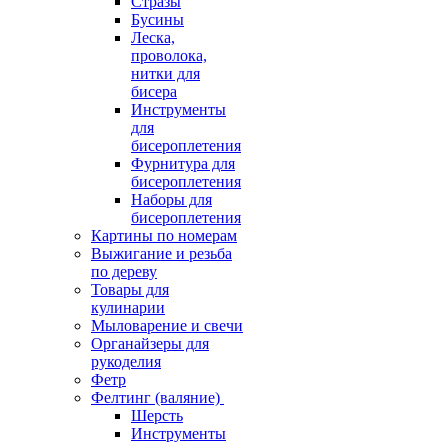
Стразы
Бусины
Леска,
проволока,
нитки для
бисера
Инструменты
для
бисероплетения
Фурнитура для
бисероплетения
Наборы для
бисероплетения
Картины по номерам
Выжигание и резьба
по дереву
Товары для
кулинарии
Мыловарение и свечи
Органайзеры для
рукоделия
Фетр
Фелтинг (валяние)
Шерсть
Инструменты