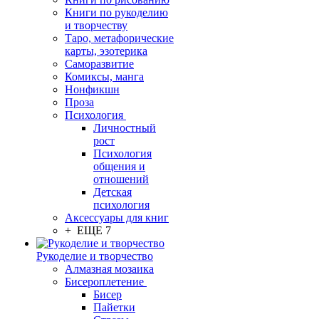
Книги по рукоделию
и творчеству
Таро, метафорические
карты, эзотерика
Саморазвитие
Комиксы, манга
Нонфикшн
Проза
Психология
Личностный
рост
Психология
общения и
отношений
Детская
психология
Аксессуары для книг
+ ЕЩЕ 7
Рукоделие и творчество
Алмазная мозаика
Бисероплетение
Бисер
Пайетки