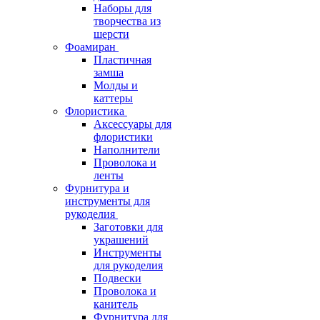
Наборы для
творчества из
шерсти
Фоамиран
Пластичная
замша
Молды и
каттеры
Флористика
Аксессуары для
флористики
Наполнители
Проволока и
ленты
Фурнитура и
инструменты для
рукоделия
Заготовки для
украшений
Инструменты
для рукоделия
Подвески
Проволока и
канитель
Фурнитура для