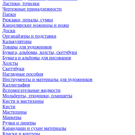
Ластики, точилки
Чертежные принадлежности
Папки
Рюкзаки, пеналы, сумки
Канцелярские ножницы и ножи
Доски
Органайзеры и подставки
Калькуляторы
Товары для художников
Бумага, альбомы, холсты, скетчбуки
Бумага и альбомы для рисования
Холсты
Скетчбуки
Наглядные пособия
Инструменты и материалы для художников
Каллиграфия
Вспомогательные жидкости
Мольберты, этюдники, планшеты
Кисти и мастихины
Кисти
Мастихины
Маркеры
Ручки и линеры
Карандаши и сухие материалы
Краски и контуры