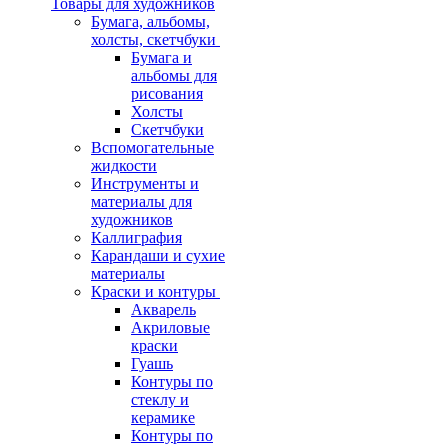
Товары для художников
Бумага, альбомы,
холсты, скетчбуки
Бумага и
альбомы для
рисования
Холсты
Скетчбуки
Вспомогательные
жидкости
Инструменты и
материалы для
художников
Каллиграфия
Карандаши и сухие
материалы
Краски и контуры
Акварель
Акриловые
краски
Гуашь
Контуры по
стеклу и
керамике
Контуры по