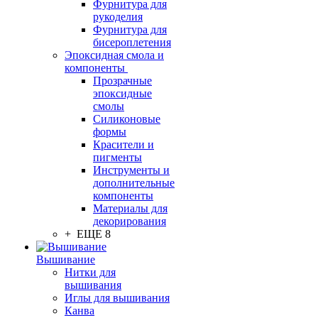
Фурнитура для
рукоделия
Фурнитура для
бисероплетения
Эпоксидная смола и
компоненты
Прозрачные
эпоксидные
смолы
Силиконовые
формы
Красители и
пигменты
Инструменты и
дополнительные
компоненты
Материалы для
декорирования
+ ЕЩЕ 8
Вышивание
Нитки для
вышивания
Иглы для вышивания
Канва