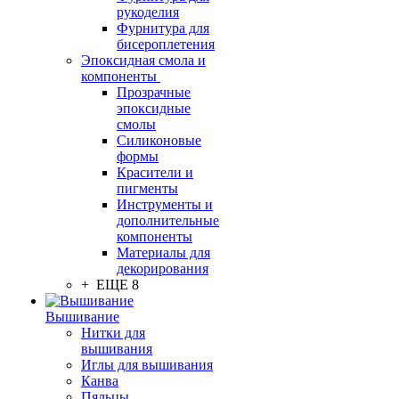
рукоделия
Фурнитура для
бисероплетения
Эпоксидная смола и
компоненты
Прозрачные
эпоксидные
смолы
Силиконовые
формы
Красители и
пигменты
Инструменты и
дополнительные
компоненты
Материалы для
декорирования
+ ЕЩЕ 8
Вышивание
Нитки для
вышивания
Иглы для вышивания
Канва
Пяльцы