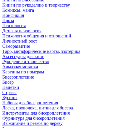
Книги по рукоделию и творчеству
Комиксы, манга
Нонфикшн
Проза
Психология
Детская психология
Психология общения и отношений
Личностный рост
Саморазвитие
Таро, метафорические карты, эзотерика
Аксессуары для книг
Рукоделие и творчество
Алмазная мозаика
Картины по номерам
Бисероплетение
Бисер
Пайетки
Стразы
Бусины
Наборы для бисероплетения
Леска, проволока, нитки для бисера
Инструменты для бисероплетения
Фурнитура для бисероплетения
Выжигание и резьба по дереву