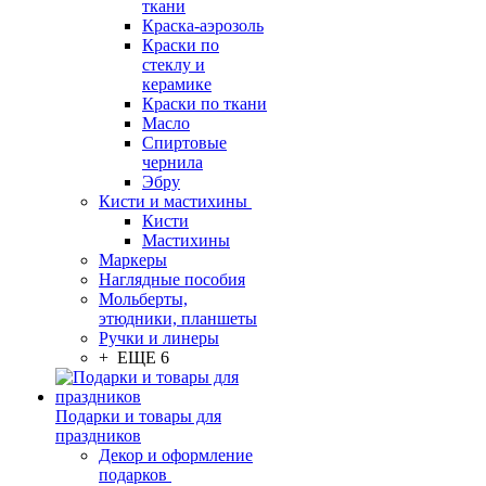
ткани
Краска-аэрозоль
Краски по
стеклу и
керамике
Краски по ткани
Масло
Спиртовые
чернила
Эбру
Кисти и мастихины
Кисти
Мастихины
Маркеры
Наглядные пособия
Мольберты,
этюдники, планшеты
Ручки и линеры
+ ЕЩЕ 6
Подарки и товары для
праздников
Декор и оформление
подарков