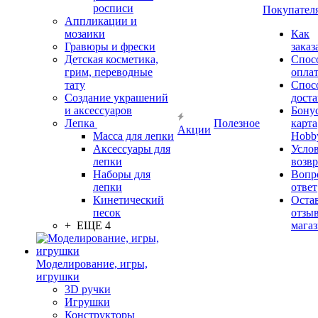
росписи
Покупател
Аппликации и
мозаики
Как
Гравюры и фрески
заказ
Детская косметика,
Спос
грим, переводные
опла
тату
Спос
Создание украшений
дост
и аксессуаров
Бону
Лепка
Полезное
карта
Акции
Масса для лепки
Hobb
Аксессуары для
Усло
лепки
возвр
Наборы для
Вопр
лепки
ответ
Кинетический
Оста
песок
отзыв
+ ЕЩЕ 4
мага
Моделирование, игры,
игрушки
3D ручки
Игрушки
Конструкторы