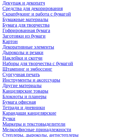
Декупаж и декопатч
Средства для декорирования
Скрапбукинг и работа с бумагой
Бумажные материалы
Бумага для творчества
Гофрированная бумага
Заготовки из бумаги
Картон
Декоративные элементы
Дыроколы и резаки
Наклейки и скотчи
Наборы для творчества с бумагой
Штампинг и эмбоссинг
Сургучная печать
Инструменты и аксессуары
Другие материалы
Канцелярские товары
Блокноты и планеры
Бумага офисная
Тетради и дневники
Карандаши канцелярские
Ручки
Маркеры и текстовыделители
Мелкоофисные принадлежности
Степлеры, дыроколы, антистеплеры