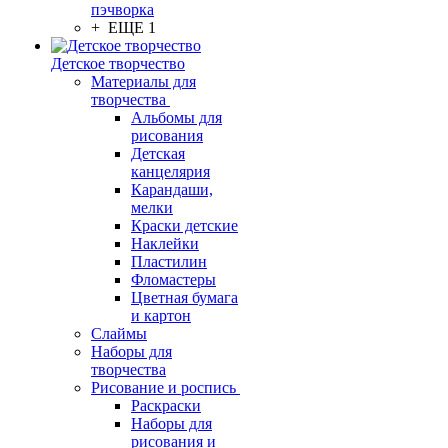
пэчворка
+ ЕЩЕ 1
Детское творчество
Материалы для
творчества
Альбомы для
рисования
Детская
канцелярия
Карандаши,
мелки
Краски детские
Наклейки
Пластилин
Фломастеры
Цветная бумага
и картон
Слаймы
Наборы для
творчества
Рисование и роспись
Раскраски
Наборы для
рисования и