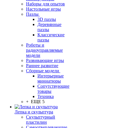
Наборы для опытов
Настольные игры
Пазлы
3D пазлы
Деревянные
пазлы
Классические
пазлы
Роботы и
радиоуправляемые
модели
Развивающие игры
Раннее развитие
Сборные модели
Интерьерные
миниатюры
Сопутствующие
товары
Техника
+ ЕЩЕ 5
Лепка и скульптура
Скульптурный
пластилин
Самоотвердевающие