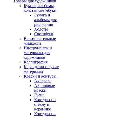
Товары для художников
Бумага, альбомы,
холсты, скетчбуки
Бумага и
альбомы для
рисования
Холсты
Скетчбуки
Вспомогательные
жидкости
Инструменты и
материалы для
художников
Каллиграфия
Карандаши и сухие
материалы
Краски и контуры
Акварель
Акриловые
краски
Гуашь
Контуры по
стеклу и
керамике
Контуры по