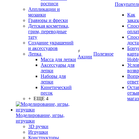
росписи
Покупател
Аппликации и
мозаики
Как
Гравюры и фрески
заказ
Детская косметика,
Спос
грим, переводные
опла
тату
Спос
Создание украшений
дост
и аксессуаров
Бону
Лепка
Полезное
карта
Акции
Масса для лепки
Hobb
Аксессуары для
Усло
лепки
возвр
Наборы для
Вопр
лепки
ответ
Кинетический
Оста
песок
отзыв
+ ЕЩЕ 4
мага
Моделирование, игры,
игрушки
3D ручки
Игрушки
Конструкторы