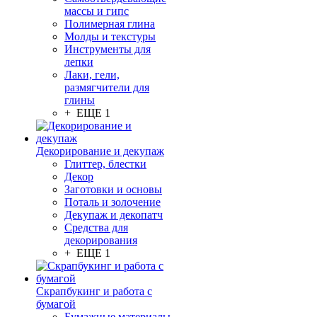
массы и гипс
Полимерная глина
Молды и текстуры
Инструменты для
лепки
Лаки, гели,
размягчители для
глины
+ ЕЩЕ 1
Декорирование и декупаж
Глиттер, блестки
Декор
Заготовки и основы
Поталь и золочение
Декупаж и декопатч
Средства для
декорирования
+ ЕЩЕ 1
Скрапбукинг и работа с
бумагой
Бумажные материалы