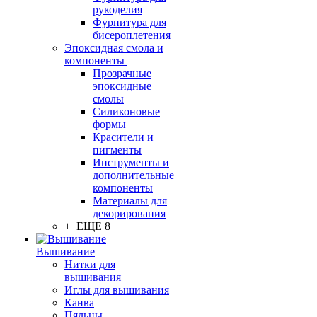
рукоделия
Фурнитура для
бисероплетения
Эпоксидная смола и
компоненты
Прозрачные
эпоксидные
смолы
Силиконовые
формы
Красители и
пигменты
Инструменты и
дополнительные
компоненты
Материалы для
декорирования
+ ЕЩЕ 8
Вышивание
Нитки для
вышивания
Иглы для вышивания
Канва
Пяльцы