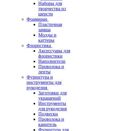
Наборы для
творчества из
шерсти
Фоамиран
Пластичная
замша
Молды и
каттеры
Флористика
Аксессуары для
флористики
Наполнители
Проволока и
ленты
Фурнитура и
инструменты для
рукоделия
Заготовки для
украшений
Инструменты
для рукоделия
Подвески
Проволока и
канитель
Фурнитура для