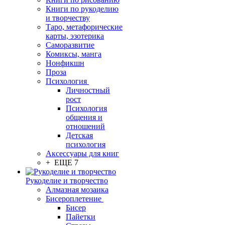
Книги по рукоделию
и творчеству
Таро, метафорические
карты, эзотерика
Саморазвитие
Комиксы, манга
Нонфикшн
Проза
Психология
Личностный
рост
Психология
общения и
отношений
Детская
психология
Аксессуары для книг
+ ЕЩЕ 7
Рукоделие и творчество
Алмазная мозаика
Бисероплетение
Бисер
Пайетки