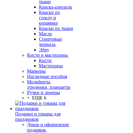
ткани
Краска-аэрозоль
Краски по
стеклу и
керамике
Краски по ткани
Масло
Спиртовые
чернила
Эбру
Кисти и мастихины
Кисти
Мастихины
Маркеры
Наглядные пособия
Мольберты,
этюдники, планшеты
Ручки и линеры
+ ЕЩЕ 6
Подарки и товары для
праздников
Декор и оформление
подарков