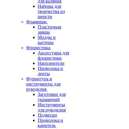
для валяния
Наборы для
творчества из
шерсти
Фоамиран
Пластичная
замша
Молды и
каттеры
Флористика
Аксессуары для
флористики
Наполнители
Проволока и
ленты
Фурнитура и
инструменты для
рукоделия
Заготовки для
украшений
Инструменты
для рукоделия
Подвески
Проволока и
канитель