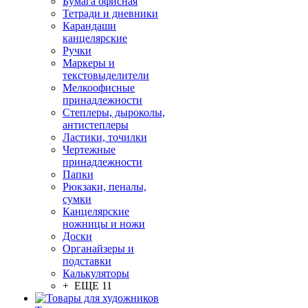
Бумага офисная
Тетради и дневники
Карандаши
канцелярские
Ручки
Маркеры и
текстовыделители
Мелкоофисные
принадлежности
Степлеры, дыроколы,
антистеплеры
Ластики, точилки
Чертежные
принадлежности
Папки
Рюкзаки, пеналы,
сумки
Канцелярские
ножницы и ножи
Доски
Органайзеры и
подставки
Калькуляторы
+ ЕЩЕ 11