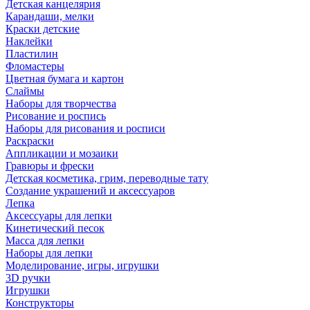
Детская канцелярия
Карандаши, мелки
Краски детские
Наклейки
Пластилин
Фломастеры
Цветная бумага и картон
Слаймы
Наборы для творчества
Рисование и роспись
Наборы для рисования и росписи
Раскраски
Аппликации и мозаики
Гравюры и фрески
Детская косметика, грим, переводные тату
Создание украшений и аксессуаров
Лепка
Аксессуары для лепки
Кинетический песок
Масса для лепки
Наборы для лепки
Моделирование, игры, игрушки
3D ручки
Игрушки
Конструкторы