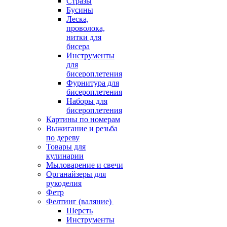
Стразы
Бусины
Леска,
проволока,
нитки для
бисера
Инструменты
для
бисероплетения
Фурнитура для
бисероплетения
Наборы для
бисероплетения
Картины по номерам
Выжигание и резьба
по дереву
Товары для
кулинарии
Мыловарение и свечи
Органайзеры для
рукоделия
Фетр
Фелтинг (валяние)
Шерсть
Инструменты