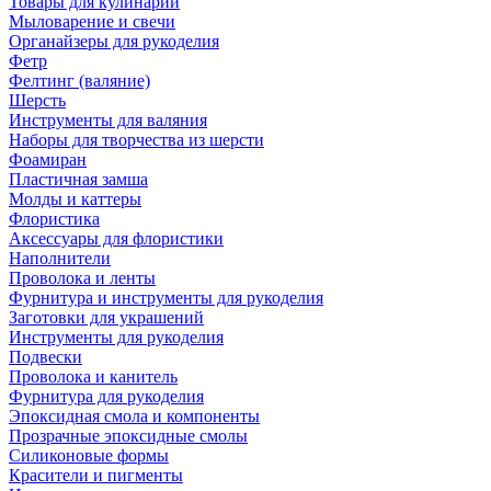
Товары для кулинарии
Мыловарение и свечи
Органайзеры для рукоделия
Фетр
Фелтинг (валяние)
Шерсть
Инструменты для валяния
Наборы для творчества из шерсти
Фоамиран
Пластичная замша
Молды и каттеры
Флористика
Аксессуары для флористики
Наполнители
Проволока и ленты
Фурнитура и инструменты для рукоделия
Заготовки для украшений
Инструменты для рукоделия
Подвески
Проволока и канитель
Фурнитура для рукоделия
Эпоксидная смола и компоненты
Прозрачные эпоксидные смолы
Силиконовые формы
Красители и пигменты