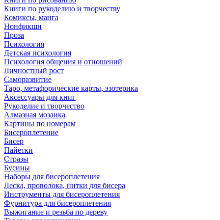
Книги по рукоделию и творчеству
Комиксы, манга
Нонфикшн
Проза
Психология
Детская психология
Психология общения и отношений
Личностный рост
Саморазвитие
Таро, метафорические карты, эзотерика
Аксессуары для книг
Рукоделие и творчество
Алмазная мозаика
Картины по номерам
Бисероплетение
Бисер
Пайетки
Стразы
Бусины
Наборы для бисероплетения
Леска, проволока, нитки для бисера
Инструменты для бисероплетения
Фурнитура для бисероплетения
Выжигание и резьба по дереву