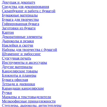
Декупаж и декопатч
Средства для декорирования
Скрапбукинг и работа с бумагой
Бумажные материалы
Бумага для творчества
Гофрированная бумага
Заготовки из бумаги
Картон
Декоративные элементы
Дыроколы и резаки
Наклейки и скотчи
Наборы для творчества с бумагой
Штампинг и эмбоссинг
Сургучная печать
Инструменты и аксессуары
Другие материалы
Канцелярские товары
Блокноты и планеры
Бумага офисная
Тетради и дневники
Карандаши канцелярские
Ручки
Маркеры и текстовыделители
Мелкоофисные принадлежности
Степлеры, дыроколы, антистеплеры