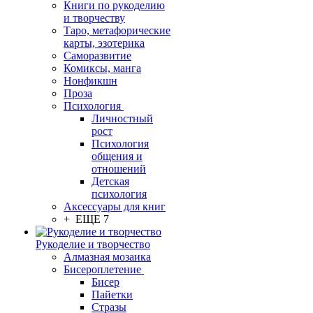
Книги по рукоделию
и творчеству
Таро, метафорические
карты, эзотерика
Саморазвитие
Комиксы, манга
Нонфикшн
Проза
Психология
Личностный
рост
Психология
общения и
отношений
Детская
психология
Аксессуары для книг
+ ЕЩЕ 7
Рукоделие и творчество
Алмазная мозаика
Бисероплетение
Бисер
Пайетки
Стразы