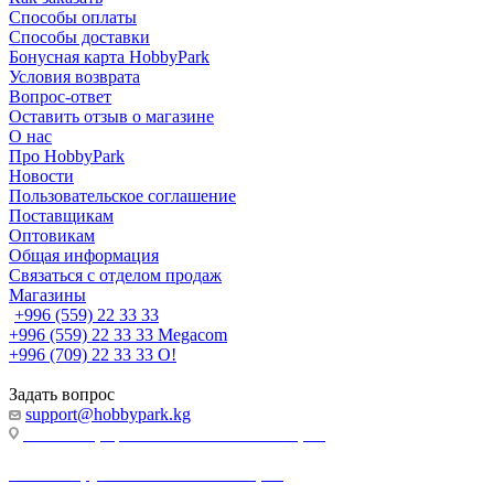
Способы оплаты
Способы доставки
Бонусная карта HobbyPark
Условия возврата
Вопрос-ответ
Оставить отзыв о магазине
О нас
Про HobbyPark
Новости
Пользовательское соглашение
Поставщикам
Оптовикам
Общая информация
Связаться с отделом продаж
Магазины
+996 (559) 22 33 33
+996 (559) 22 33 33
Megacom
+996 (709) 22 33 33
O!
Задать вопрос
support@hobbypark.kg
г. Бишкек, пр-т. Чынгыза Айтматова, 91
г. Бишкек, ул. Якова Логвиненко, 55