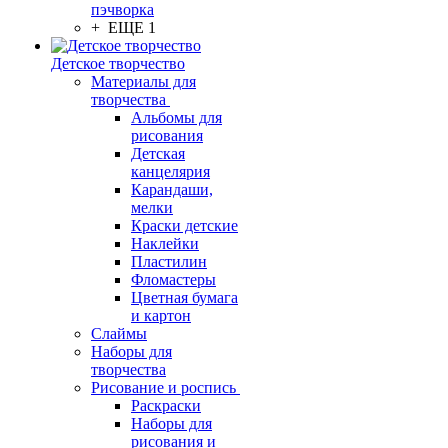
пэчворка
+ ЕЩЕ 1
Детское творчество
Материалы для
творчества
Альбомы для
рисования
Детская
канцелярия
Карандаши,
мелки
Краски детские
Наклейки
Пластилин
Фломастеры
Цветная бумага
и картон
Слаймы
Наборы для
творчества
Рисование и роспись
Раскраски
Наборы для
рисования и