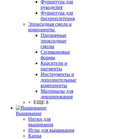
Фурнитура для
рукоделия
Фурнитура для
бисероплетения
Эпоксидная смола и
компоненты
Прозрачные
эпоксидные
смолы
Силиконовые
формы
Красители и
пигменты
Инструменты и
дополнительные
компоненты
Материалы для
декорирования
+ ЕЩЕ 8
Вышивание
Нитки для
вышивания
Иглы для вышивания
Канва