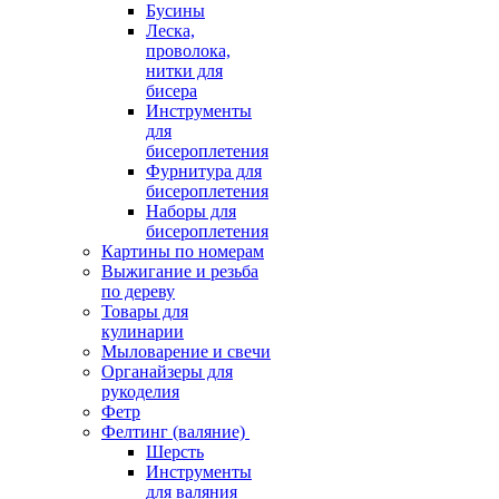
Бусины
Леска,
проволока,
нитки для
бисера
Инструменты
для
бисероплетения
Фурнитура для
бисероплетения
Наборы для
бисероплетения
Картины по номерам
Выжигание и резьба
по дереву
Товары для
кулинарии
Мыловарение и свечи
Органайзеры для
рукоделия
Фетр
Фелтинг (валяние)
Шерсть
Инструменты
для валяния