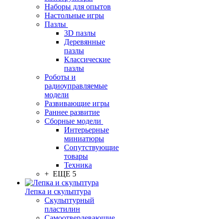
Наборы для опытов
Настольные игры
Пазлы
3D пазлы
Деревянные
пазлы
Классические
пазлы
Роботы и
радиоуправляемые
модели
Развивающие игры
Раннее развитие
Сборные модели
Интерьерные
миниатюры
Сопутствующие
товары
Техника
+ ЕЩЕ 5
Лепка и скульптура
Скульптурный
пластилин
Самоотвердевающие