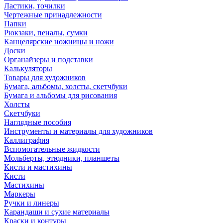
Ластики, точилки
Чертежные принадлежности
Папки
Рюкзаки, пеналы, сумки
Канцелярские ножницы и ножи
Доски
Органайзеры и подставки
Калькуляторы
Товары для художников
Бумага, альбомы, холсты, скетчбуки
Бумага и альбомы для рисования
Холсты
Скетчбуки
Наглядные пособия
Инструменты и материалы для художников
Каллиграфия
Вспомогательные жидкости
Мольберты, этюдники, планшеты
Кисти и мастихины
Кисти
Мастихины
Маркеры
Ручки и линеры
Карандаши и сухие материалы
Краски и контуры