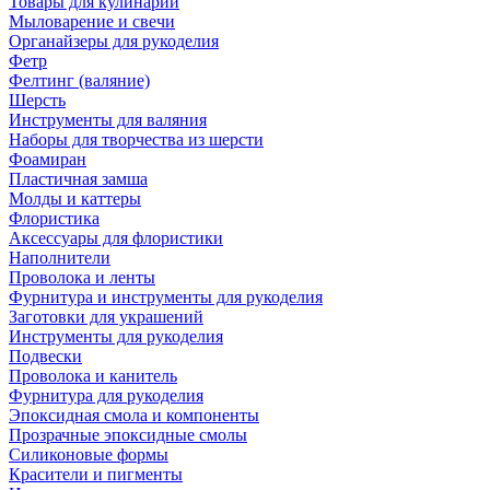
Товары для кулинарии
Мыловарение и свечи
Органайзеры для рукоделия
Фетр
Фелтинг (валяние)
Шерсть
Инструменты для валяния
Наборы для творчества из шерсти
Фоамиран
Пластичная замша
Молды и каттеры
Флористика
Аксессуары для флористики
Наполнители
Проволока и ленты
Фурнитура и инструменты для рукоделия
Заготовки для украшений
Инструменты для рукоделия
Подвески
Проволока и канитель
Фурнитура для рукоделия
Эпоксидная смола и компоненты
Прозрачные эпоксидные смолы
Силиконовые формы
Красители и пигменты