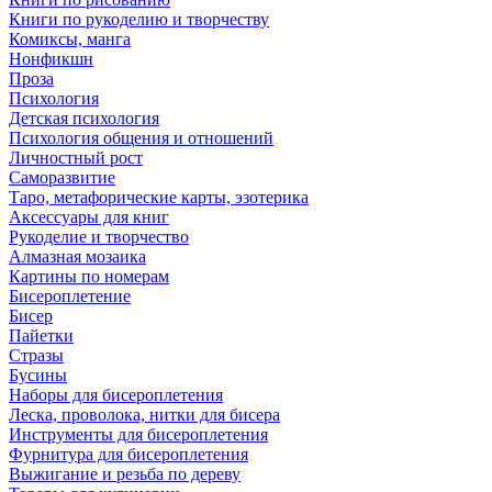
Книги по рукоделию и творчеству
Комиксы, манга
Нонфикшн
Проза
Психология
Детская психология
Психология общения и отношений
Личностный рост
Саморазвитие
Таро, метафорические карты, эзотерика
Аксессуары для книг
Рукоделие и творчество
Алмазная мозаика
Картины по номерам
Бисероплетение
Бисер
Пайетки
Стразы
Бусины
Наборы для бисероплетения
Леска, проволока, нитки для бисера
Инструменты для бисероплетения
Фурнитура для бисероплетения
Выжигание и резьба по дереву