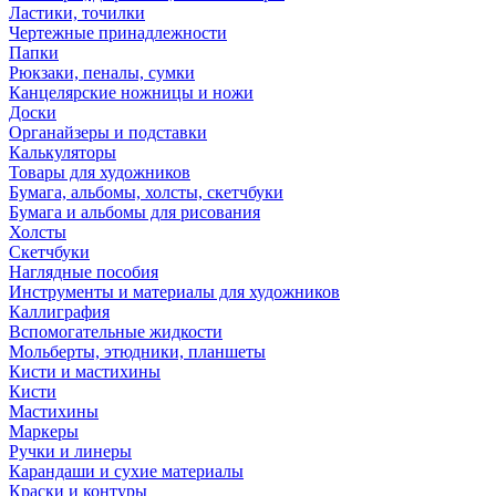
Ластики, точилки
Чертежные принадлежности
Папки
Рюкзаки, пеналы, сумки
Канцелярские ножницы и ножи
Доски
Органайзеры и подставки
Калькуляторы
Товары для художников
Бумага, альбомы, холсты, скетчбуки
Бумага и альбомы для рисования
Холсты
Скетчбуки
Наглядные пособия
Инструменты и материалы для художников
Каллиграфия
Вспомогательные жидкости
Мольберты, этюдники, планшеты
Кисти и мастихины
Кисти
Мастихины
Маркеры
Ручки и линеры
Карандаши и сухие материалы
Краски и контуры