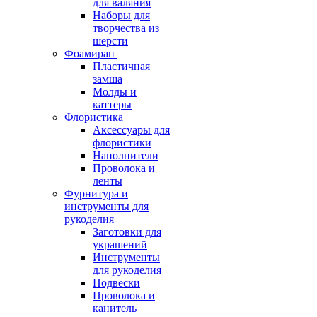
для валяния
Наборы для
творчества из
шерсти
Фоамиран
Пластичная
замша
Молды и
каттеры
Флористика
Аксессуары для
флористики
Наполнители
Проволока и
ленты
Фурнитура и
инструменты для
рукоделия
Заготовки для
украшений
Инструменты
для рукоделия
Подвески
Проволока и
канитель