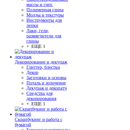
массы и гипс
Полимерная глина
Молды и текстуры
Инструменты для
лепки
Лаки, гели,
размягчители для
глины
+ ЕЩЕ 1
Декорирование и декупаж
Глиттер, блестки
Декор
Заготовки и основы
Поталь и золочение
Декупаж и декопатч
Средства для
декорирования
+ ЕЩЕ 1
Скрапбукинг и работа с
бумагой
Бумажные материалы