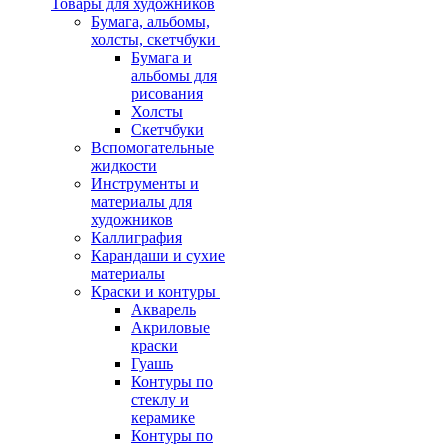
Товары для художников
Бумага, альбомы,
холсты, скетчбуки
Бумага и
альбомы для
рисования
Холсты
Скетчбуки
Вспомогательные
жидкости
Инструменты и
материалы для
художников
Каллиграфия
Карандаши и сухие
материалы
Краски и контуры
Акварель
Акриловые
краски
Гуашь
Контуры по
стеклу и
керамике
Контуры по