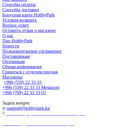
Способы оплаты
Способы доставки
Бонусная карта HobbyPark
Условия возврата
Вопрос-ответ
Оставить отзыв о магазине
О нас
Про HobbyPark
Новости
Пользовательское соглашение
Поставщикам
Оптовикам
Общая информация
Связаться с отделом продаж
Магазины
+996 (559) 22 33 33
+996 (559) 22 33 33
Megacom
+996 (709) 22 33 33
O!
Задать вопрос
support@hobbypark.kg
г. Бишкек, пр-т. Чынгыза Айтматова, 91
г. Бишкек, ул. Якова Логвиненко, 55