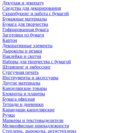
Декупаж и декопатч
Средства для декорирования
Скрапбукинг и работа с бумагой
Бумажные материалы
Бумага для творчества
Гофрированная бумага
Заготовки из бумаги
Картон
Декоративные элементы
Дыроколы и резаки
Наклейки и скотчи
Наборы для творчества с бумагой
Штампинг и эмбоссинг
Сургучная печать
Инструменты и аксессуары
Другие материалы
Канцелярские товары
Блокноты и планеры
Бумага офисная
Тетради и дневники
Карандаши канцелярские
Ручки
Маркеры и текстовыделители
Мелкоофисные принадлежности
Степлеры, дыроколы, антистеплеры