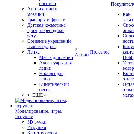
росписи
Покупател
Аппликации и
мозаики
Как
Гравюры и фрески
заказ
Детская косметика,
Спос
грим, переводные
опла
тату
Спос
Создание украшений
дост
и аксессуаров
Бону
Лепка
Полезное
карта
Акции
Масса для лепки
Hobb
Аксессуары для
Усло
лепки
возвр
Наборы для
Вопр
лепки
ответ
Кинетический
Оста
песок
отзыв
+ ЕЩЕ 4
мага
Моделирование, игры,
игрушки
3D ручки
Игрушки
Конструкторы