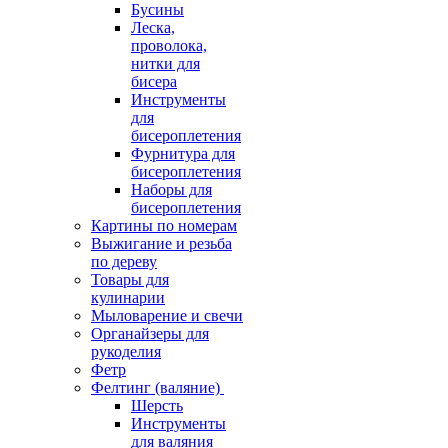
Бусины
Леска,
проволока,
нитки для
бисера
Инструменты
для
бисероплетения
Фурнитура для
бисероплетения
Наборы для
бисероплетения
Картины по номерам
Выжигание и резьба
по дереву
Товары для
кулинарии
Мыловарение и свечи
Органайзеры для
рукоделия
Фетр
Фелтинг (валяние)
Шерсть
Инструменты
для валяния