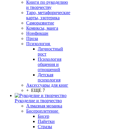
Книги по рукоделию
и творчеству
Таро, метафорические
карты, эзотерика
Саморазвитие
Комиксы, манга
Нонфикшн
Проза
Психология
Личностный
рост
Психология
общения и
отношений
Детская
психология
Аксессуары для книг
+ ЕЩЕ 7
Рукоделие и творчество
Алмазная мозаика
Бисероплетение
Бисер
Пайетки
Стразы