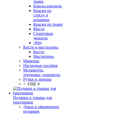
ткани
Краска-аэрозоль
Краски по
стеклу и
керамике
Краски по ткани
Масло
Спиртовые
чернила
Эбру
Кисти и мастихины
Кисти
Мастихины
Маркеры
Наглядные пособия
Мольберты,
этюдники, планшеты
Ручки и линеры
+ ЕЩЕ 6
Подарки и товары для
праздников
Декор и оформление
подарков