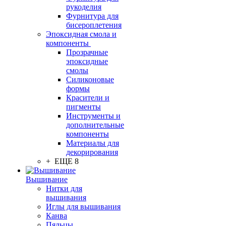
рукоделия
Фурнитура для
бисероплетения
Эпоксидная смола и
компоненты
Прозрачные
эпоксидные
смолы
Силиконовые
формы
Красители и
пигменты
Инструменты и
дополнительные
компоненты
Материалы для
декорирования
+ ЕЩЕ 8
Вышивание
Нитки для
вышивания
Иглы для вышивания
Канва
Пяльцы