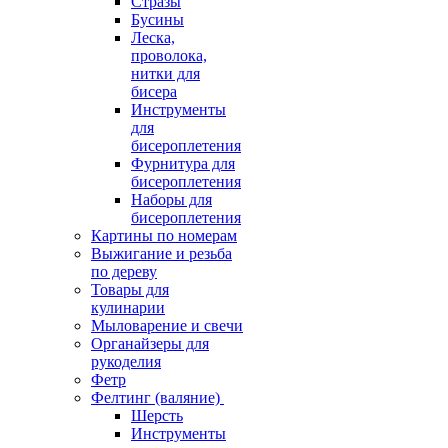
Стразы
Бусины
Леска,
проволока,
нитки для
бисера
Инструменты
для
бисероплетения
Фурнитура для
бисероплетения
Наборы для
бисероплетения
Картины по номерам
Выжигание и резьба
по дереву
Товары для
кулинарии
Мыловарение и свечи
Органайзеры для
рукоделия
Фетр
Фелтинг (валяние)
Шерсть
Инструменты