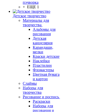
пэчворка
+ ЕЩЕ 1
Детское творчество
Материалы для
творчества
Альбомы для
рисования
Детская
канцелярия
Карандаши,
мелки
Краски детские
Наклейки
Пластилин
Фломастеры
Цветная бумага
и картон
Слаймы
Наборы для
творчества
Рисование и роспись
Раскраски
Наборы для
рисования и