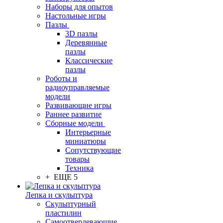
Наборы для опытов
Настольные игры
Пазлы
3D пазлы
Деревянные
пазлы
Классические
пазлы
Роботы и
радиоуправляемые
модели
Развивающие игры
Раннее развитие
Сборные модели
Интерьерные
миниатюры
Сопутствующие
товары
Техника
+ ЕЩЕ 5
Лепка и скульптура
Скульптурный
пластилин
Самоотвердевающие