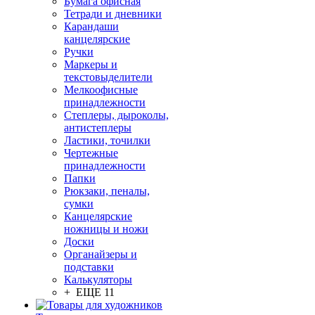
Бумага офисная
Тетради и дневники
Карандаши
канцелярские
Ручки
Маркеры и
текстовыделители
Мелкоофисные
принадлежности
Степлеры, дыроколы,
антистеплеры
Ластики, точилки
Чертежные
принадлежности
Папки
Рюкзаки, пеналы,
сумки
Канцелярские
ножницы и ножи
Доски
Органайзеры и
подставки
Калькуляторы
+ ЕЩЕ 11