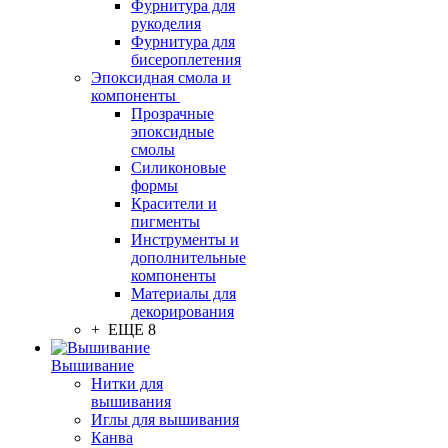
Фурнитура для
рукоделия
Фурнитура для
бисероплетения
Эпоксидная смола и
компоненты
Прозрачные
эпоксидные
смолы
Силиконовые
формы
Красители и
пигменты
Инструменты и
дополнительные
компоненты
Материалы для
декорирования
+ ЕЩЕ 8
Вышивание
Нитки для
вышивания
Иглы для вышивания
Канва