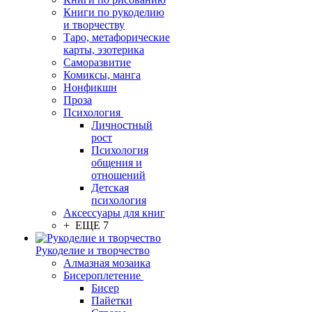
Книги по рукоделию
и творчеству
Таро, метафорические
карты, эзотерика
Саморазвитие
Комиксы, манга
Нонфикшн
Проза
Психология
Личностный
рост
Психология
общения и
отношений
Детская
психология
Аксессуары для книг
+ ЕЩЕ 7
Рукоделие и творчество
Алмазная мозаика
Бисероплетение
Бисер
Пайетки