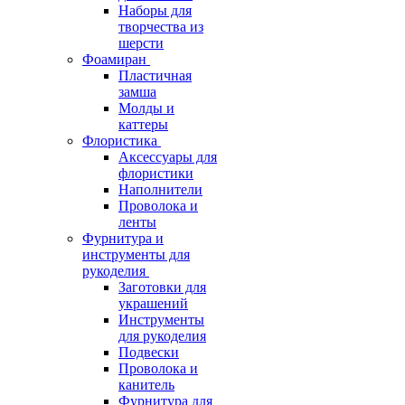
Наборы для
творчества из
шерсти
Фоамиран
Пластичная
замша
Молды и
каттеры
Флористика
Аксессуары для
флористики
Наполнители
Проволока и
ленты
Фурнитура и
инструменты для
рукоделия
Заготовки для
украшений
Инструменты
для рукоделия
Подвески
Проволока и
канитель
Фурнитура для