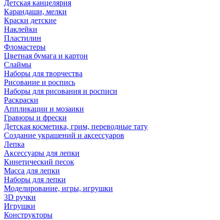
Детская канцелярия
Карандаши, мелки
Краски детские
Наклейки
Пластилин
Фломастеры
Цветная бумага и картон
Слаймы
Наборы для творчества
Рисование и роспись
Наборы для рисования и росписи
Раскраски
Аппликации и мозаики
Гравюры и фрески
Детская косметика, грим, переводные тату
Создание украшений и аксессуаров
Лепка
Аксессуары для лепки
Кинетический песок
Масса для лепки
Наборы для лепки
Моделирование, игры, игрушки
3D ручки
Игрушки
Конструкторы