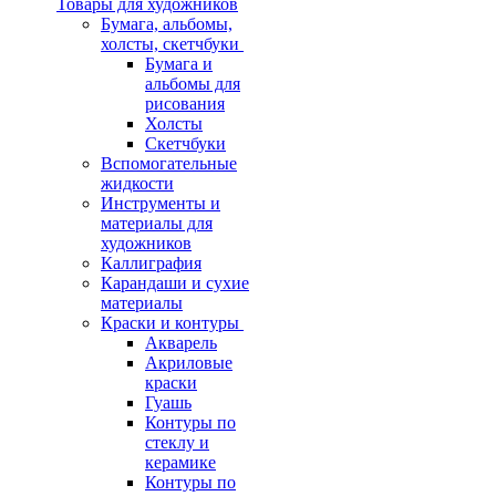
Товары для художников
Бумага, альбомы,
холсты, скетчбуки
Бумага и
альбомы для
рисования
Холсты
Скетчбуки
Вспомогательные
жидкости
Инструменты и
материалы для
художников
Каллиграфия
Карандаши и сухие
материалы
Краски и контуры
Акварель
Акриловые
краски
Гуашь
Контуры по
стеклу и
керамике
Контуры по