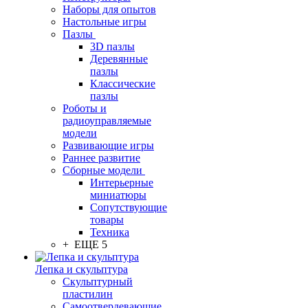
Наборы для опытов
Настольные игры
Пазлы
3D пазлы
Деревянные
пазлы
Классические
пазлы
Роботы и
радиоуправляемые
модели
Развивающие игры
Раннее развитие
Сборные модели
Интерьерные
миниатюры
Сопутствующие
товары
Техника
+ ЕЩЕ 5
Лепка и скульптура
Скульптурный
пластилин
Самоотвердевающие