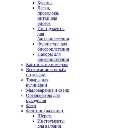
Бусины
Леска,
проволока,
нитки для
бисера
Инструменты
для
бисероплетения
Фурнитура для
бисероплетения
Наборы для
бисероплетения
Картины по номерам
Выжигание и резьба
по дереву
Товары для
кулинарии
Мыловарение и свечи
Органайзеры для
рукоделия
Фетр
Фелтинг (валяние)
Шерсть
Инструменты
для валяния