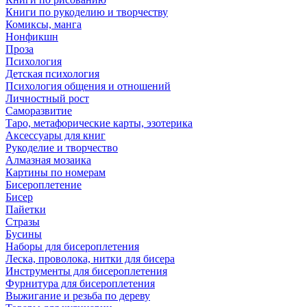
Книги по рукоделию и творчеству
Комиксы, манга
Нонфикшн
Проза
Психология
Детская психология
Психология общения и отношений
Личностный рост
Саморазвитие
Таро, метафорические карты, эзотерика
Аксессуары для книг
Рукоделие и творчество
Алмазная мозаика
Картины по номерам
Бисероплетение
Бисер
Пайетки
Стразы
Бусины
Наборы для бисероплетения
Леска, проволока, нитки для бисера
Инструменты для бисероплетения
Фурнитура для бисероплетения
Выжигание и резьба по дереву