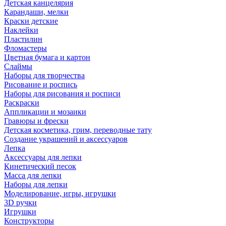
Детская канцелярия
Карандаши, мелки
Краски детские
Наклейки
Пластилин
Фломастеры
Цветная бумага и картон
Слаймы
Наборы для творчества
Рисование и роспись
Наборы для рисования и росписи
Раскраски
Аппликации и мозаики
Гравюры и фрески
Детская косметика, грим, переводные тату
Создание украшений и аксессуаров
Лепка
Аксессуары для лепки
Кинетический песок
Масса для лепки
Наборы для лепки
Моделирование, игры, игрушки
3D ручки
Игрушки
Конструкторы