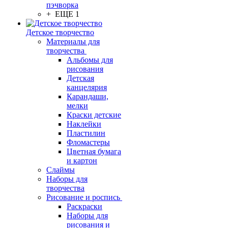
пэчворка
+ ЕЩЕ 1
Детское творчество
Материалы для
творчества
Альбомы для
рисования
Детская
канцелярия
Карандаши,
мелки
Краски детские
Наклейки
Пластилин
Фломастеры
Цветная бумага
и картон
Слаймы
Наборы для
творчества
Рисование и роспись
Раскраски
Наборы для
рисования и