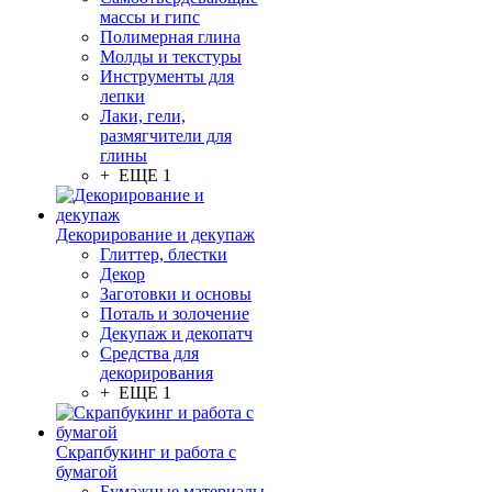
массы и гипс
Полимерная глина
Молды и текстуры
Инструменты для
лепки
Лаки, гели,
размягчители для
глины
+ ЕЩЕ 1
Декорирование и декупаж
Глиттер, блестки
Декор
Заготовки и основы
Поталь и золочение
Декупаж и декопатч
Средства для
декорирования
+ ЕЩЕ 1
Скрапбукинг и работа с
бумагой
Бумажные материалы