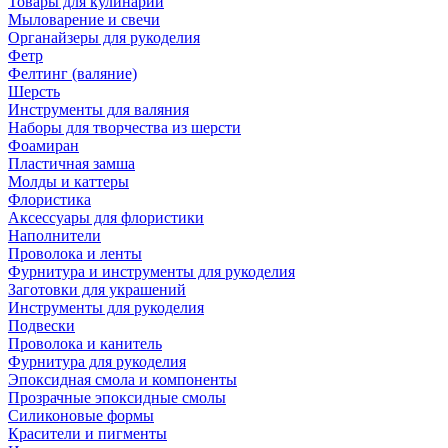
Товары для кулинарии
Мыловарение и свечи
Органайзеры для рукоделия
Фетр
Фелтинг (валяние)
Шерсть
Инструменты для валяния
Наборы для творчества из шерсти
Фоамиран
Пластичная замша
Молды и каттеры
Флористика
Аксессуары для флористики
Наполнители
Проволока и ленты
Фурнитура и инструменты для рукоделия
Заготовки для украшений
Инструменты для рукоделия
Подвески
Проволока и канитель
Фурнитура для рукоделия
Эпоксидная смола и компоненты
Прозрачные эпоксидные смолы
Силиконовые формы
Красители и пигменты