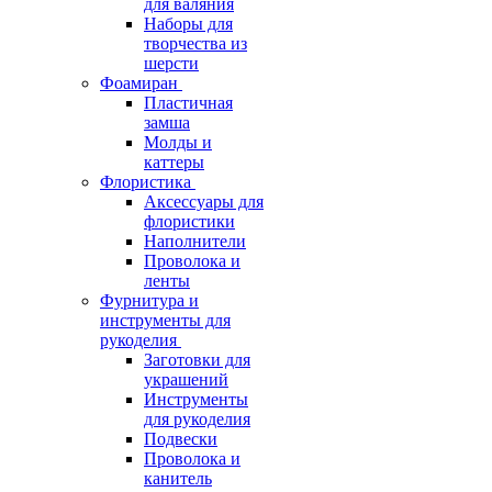
для валяния
Наборы для
творчества из
шерсти
Фоамиран
Пластичная
замша
Молды и
каттеры
Флористика
Аксессуары для
флористики
Наполнители
Проволока и
ленты
Фурнитура и
инструменты для
рукоделия
Заготовки для
украшений
Инструменты
для рукоделия
Подвески
Проволока и
канитель