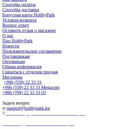
Способы оплаты
Способы доставки
Бонусная карта HobbyPark
Условия возврата
Вопрос-ответ
Оставить отзыв о магазине
О нас
Про HobbyPark
Новости
Пользовательское соглашение
Поставщикам
Оптовикам
Общая информация
Связаться с отделом продаж
Магазины
+996 (559) 22 33 33
+996 (559) 22 33 33
Megacom
+996 (709) 22 33 33
O!
Задать вопрос
support@hobbypark.kg
г. Бишкек, пр-т. Чынгыза Айтматова, 91
г. Бишкек, ул. Якова Логвиненко, 55