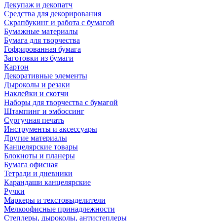
Декупаж и декопатч
Средства для декорирования
Скрапбукинг и работа с бумагой
Бумажные материалы
Бумага для творчества
Гофрированная бумага
Заготовки из бумаги
Картон
Декоративные элементы
Дыроколы и резаки
Наклейки и скотчи
Наборы для творчества с бумагой
Штампинг и эмбоссинг
Сургучная печать
Инструменты и аксессуары
Другие материалы
Канцелярские товары
Блокноты и планеры
Бумага офисная
Тетради и дневники
Карандаши канцелярские
Ручки
Маркеры и текстовыделители
Мелкоофисные принадлежности
Степлеры, дыроколы, антистеплеры