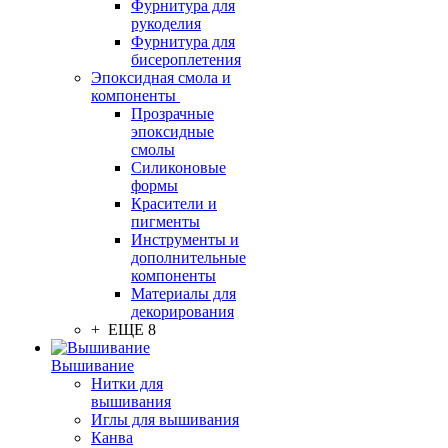
Фурнитура для
рукоделия
Фурнитура для
бисероплетения
Эпоксидная смола и
компоненты
Прозрачные
эпоксидные
смолы
Силиконовые
формы
Красители и
пигменты
Инструменты и
дополнительные
компоненты
Материалы для
декорирования
+ ЕЩЕ 8
Вышивание
Нитки для
вышивания
Иглы для вышивания
Канва