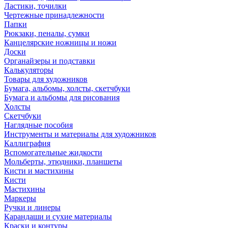
Ластики, точилки
Чертежные принадлежности
Папки
Рюкзаки, пеналы, сумки
Канцелярские ножницы и ножи
Доски
Органайзеры и подставки
Калькуляторы
Товары для художников
Бумага, альбомы, холсты, скетчбуки
Бумага и альбомы для рисования
Холсты
Скетчбуки
Наглядные пособия
Инструменты и материалы для художников
Каллиграфия
Вспомогательные жидкости
Мольберты, этюдники, планшеты
Кисти и мастихины
Кисти
Мастихины
Маркеры
Ручки и линеры
Карандаши и сухие материалы
Краски и контуры