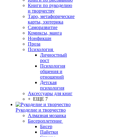
Книги по рукоделию
и творчеству
Таро, метафорические
карты, эзотерика
Саморазвитие
Комиксы, манга
Нонфикшн
Проза
Психология
Личностный
рост
Психология
общения и
отношений
Детская
психология
Аксессуары для книг
+ ЕЩЕ 7
Рукоделие и творчество
Алмазная мозаика
Бисероплетение
Бисер
Пайетки