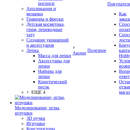
росписи
Покупател
Аппликации и
мозаики
Как
Гравюры и фрески
заказ
Детская косметика,
Спос
грим, переводные
опла
тату
Спос
Создание украшений
дост
и аксессуаров
Бону
Лепка
Полезное
карта
Акции
Масса для лепки
Hobb
Аксессуары для
Усло
лепки
возвр
Наборы для
Вопр
лепки
ответ
Кинетический
Оста
песок
отзыв
+ ЕЩЕ 4
мага
Моделирование, игры,
игрушки
3D ручки
Игрушки
Конструкторы