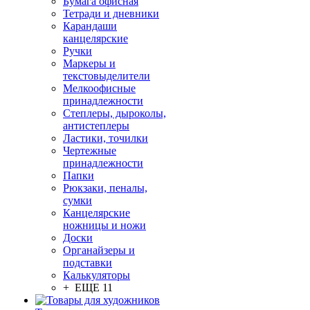
Бумага офисная
Тетради и дневники
Карандаши
канцелярские
Ручки
Маркеры и
текстовыделители
Мелкоофисные
принадлежности
Степлеры, дыроколы,
антистеплеры
Ластики, точилки
Чертежные
принадлежности
Папки
Рюкзаки, пеналы,
сумки
Канцелярские
ножницы и ножи
Доски
Органайзеры и
подставки
Калькуляторы
+ ЕЩЕ 11