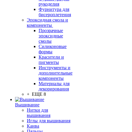
рукоделия
Фурнитура для
бисероплетения
Эпоксидная смола и
компоненты
Прозрачные
эпоксидные
смолы
Силиконовые
формы
Красители и
пигменты
Инструменты и
дополнительные
компоненты
Материалы для
декорирования
+ ЕЩЕ 8
Вышивание
Нитки для
вышивания
Иглы для вышивания
Канва
Пяльцы