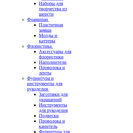
Наборы для
творчества из
шерсти
Фоамиран
Пластичная
замша
Молды и
каттеры
Флористика
Аксессуары для
флористики
Наполнители
Проволока и
ленты
Фурнитура и
инструменты для
рукоделия
Заготовки для
украшений
Инструменты
для рукоделия
Подвески
Проволока и
канитель
Фурнитура для