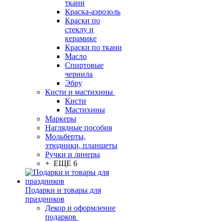
ткани
Краска-аэрозоль
Краски по
стеклу и
керамике
Краски по ткани
Масло
Спиртовые
чернила
Эбру
Кисти и мастихины
Кисти
Мастихины
Маркеры
Наглядные пособия
Мольберты,
этюдники, планшеты
Ручки и линеры
+ ЕЩЕ 6
Подарки и товары для
праздников
Декор и оформление
подарков