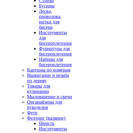
Стразы
Бусины
Леска,
проволока,
нитки для
бисера
Инструменты
для
бисероплетения
Фурнитура для
бисероплетения
Наборы для
бисероплетения
Картины по номерам
Выжигание и резьба
по дереву
Товары для
кулинарии
Мыловарение и свечи
Органайзеры для
рукоделия
Фетр
Фелтинг (валяние)
Шерсть
Инструменты