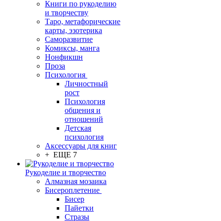
Книги по рукоделию
и творчеству
Таро, метафорические
карты, эзотерика
Саморазвитие
Комиксы, манга
Нонфикшн
Проза
Психология
Личностный
рост
Психология
общения и
отношений
Детская
психология
Аксессуары для книг
+ ЕЩЕ 7
Рукоделие и творчество
Алмазная мозаика
Бисероплетение
Бисер
Пайетки
Стразы