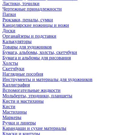
Ластики, точилки
Чертежные принадлежности
Папки
Рюкзаки, пеналы, сумки
Канцелярские ножницы и ножи
Доски
Органайзеры и подставки
Калькуляторы
Товары для художников
Бумага, альбомы, холсты, скетчбуки
Бумага и альбомы для рисования
Холсты
Скетчбуки
Наглядные пособия
Инструменты и материалы для художников
Каллиграфия
Вспомогательные жидкости
Мольберты, этюдники, планшеты
Кисти и мастихины
Кисти
Мастихины
Маркеры
Ручки и линеры
Карандаши и сухие материалы
Краски и контуры