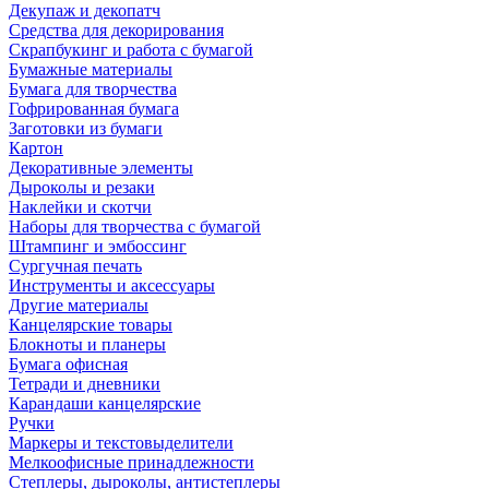
Декупаж и декопатч
Средства для декорирования
Скрапбукинг и работа с бумагой
Бумажные материалы
Бумага для творчества
Гофрированная бумага
Заготовки из бумаги
Картон
Декоративные элементы
Дыроколы и резаки
Наклейки и скотчи
Наборы для творчества с бумагой
Штампинг и эмбоссинг
Сургучная печать
Инструменты и аксессуары
Другие материалы
Канцелярские товары
Блокноты и планеры
Бумага офисная
Тетради и дневники
Карандаши канцелярские
Ручки
Маркеры и текстовыделители
Мелкоофисные принадлежности
Степлеры, дыроколы, антистеплеры