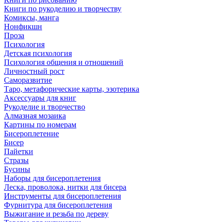
Книги по рукоделию и творчеству
Комиксы, манга
Нонфикшн
Проза
Психология
Детская психология
Психология общения и отношений
Личностный рост
Саморазвитие
Таро, метафорические карты, эзотерика
Аксессуары для книг
Рукоделие и творчество
Алмазная мозаика
Картины по номерам
Бисероплетение
Бисер
Пайетки
Стразы
Бусины
Наборы для бисероплетения
Леска, проволока, нитки для бисера
Инструменты для бисероплетения
Фурнитура для бисероплетения
Выжигание и резьба по дереву