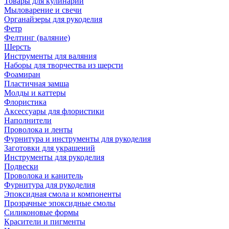
Товары для кулинарии
Мыловарение и свечи
Органайзеры для рукоделия
Фетр
Фелтинг (валяние)
Шерсть
Инструменты для валяния
Наборы для творчества из шерсти
Фоамиран
Пластичная замша
Молды и каттеры
Флористика
Аксессуары для флористики
Наполнители
Проволока и ленты
Фурнитура и инструменты для рукоделия
Заготовки для украшений
Инструменты для рукоделия
Подвески
Проволока и канитель
Фурнитура для рукоделия
Эпоксидная смола и компоненты
Прозрачные эпоксидные смолы
Силиконовые формы
Красители и пигменты