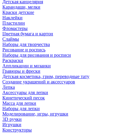
Детская канцелярия
Карандаши, мелки
Краски детские
Наклейки
Пластилин
Фломастеры
Цветная бумага и картон
Слаймы
Наборы для творчества
Рисование и роспись
Наборы для рисования и росписи
Раскраски
Аппликации и мозаики
Гравюры и фрески
Детская косметика, грим, переводные тату
Создание украшений и аксессуаров
Лепка
Аксессуары для лепки
Кинетический песок
Масса для лепки
Наборы для лепки
Моделирование, игры, игрушки
3D ручки
Игрушки
Конструкторы