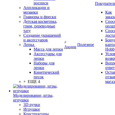
росписи
Покупател
Аппликации и
мозаики
Как
Гравюры и фрески
заказ
Детская косметика,
Спос
грим, переводные
опла
тату
Спос
Создание украшений
дост
и аксессуаров
Бону
Лепка
Полезное
карта
Акции
Масса для лепки
Hobb
Аксессуары для
Усло
лепки
возвр
Наборы для
Вопр
лепки
ответ
Кинетический
Оста
песок
отзыв
+ ЕЩЕ 4
мага
Моделирование, игры,
игрушки
3D ручки
Игрушки
Конструкторы