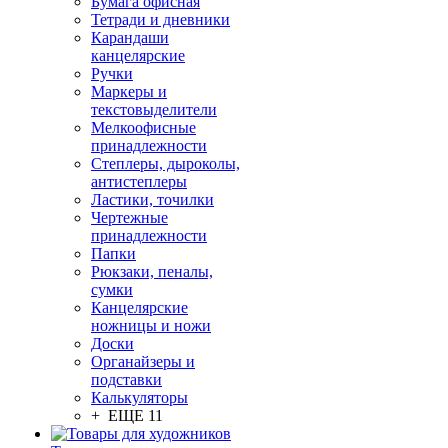
Бумага офисная
Тетради и дневники
Карандаши
канцелярские
Ручки
Маркеры и
текстовыделители
Мелкоофисные
принадлежности
Степлеры, дыроколы,
антистеплеры
Ластики, точилки
Чертежные
принадлежности
Папки
Рюкзаки, пеналы,
сумки
Канцелярские
ножницы и ножи
Доски
Органайзеры и
подставки
Калькуляторы
+ ЕЩЕ 11