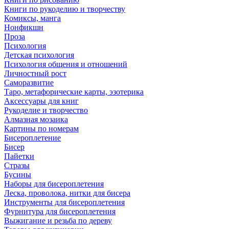
Книги по рукоделию и творчеству
Комиксы, манга
Нонфикшн
Проза
Психология
Детская психология
Психология общения и отношений
Личностный рост
Саморазвитие
Таро, метафорические карты, эзотерика
Аксессуары для книг
Рукоделие и творчество
Алмазная мозаика
Картины по номерам
Бисероплетение
Бисер
Пайетки
Стразы
Бусины
Наборы для бисероплетения
Леска, проволока, нитки для бисера
Инструменты для бисероплетения
Фурнитура для бисероплетения
Выжигание и резьба по дереву