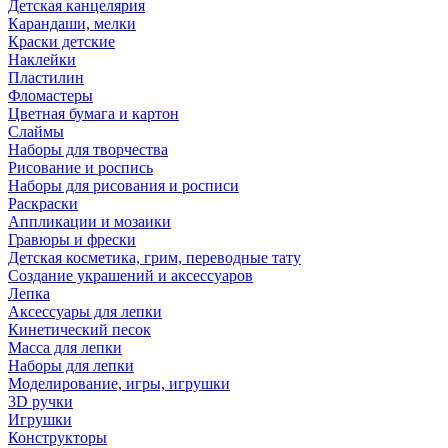
Детская канцелярия
Карандаши, мелки
Краски детские
Наклейки
Пластилин
Фломастеры
Цветная бумага и картон
Слаймы
Наборы для творчества
Рисование и роспись
Наборы для рисования и росписи
Раскраски
Аппликации и мозаики
Гравюры и фрески
Детская косметика, грим, переводные тату
Создание украшений и аксессуаров
Лепка
Аксессуары для лепки
Кинетический песок
Масса для лепки
Наборы для лепки
Моделирование, игры, игрушки
3D ручки
Игрушки
Конструкторы