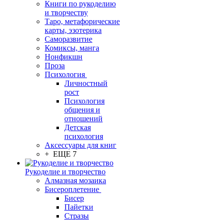
Книги по рукоделию
и творчеству
Таро, метафорические
карты, эзотерика
Саморазвитие
Комиксы, манга
Нонфикшн
Проза
Психология
Личностный
рост
Психология
общения и
отношений
Детская
психология
Аксессуары для книг
+ ЕЩЕ 7
Рукоделие и творчество
Алмазная мозаика
Бисероплетение
Бисер
Пайетки
Стразы