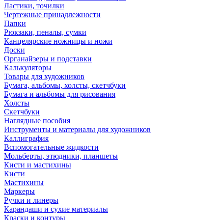
Ластики, точилки
Чертежные принадлежности
Папки
Рюкзаки, пеналы, сумки
Канцелярские ножницы и ножи
Доски
Органайзеры и подставки
Калькуляторы
Товары для художников
Бумага, альбомы, холсты, скетчбуки
Бумага и альбомы для рисования
Холсты
Скетчбуки
Наглядные пособия
Инструменты и материалы для художников
Каллиграфия
Вспомогательные жидкости
Мольберты, этюдники, планшеты
Кисти и мастихины
Кисти
Мастихины
Маркеры
Ручки и линеры
Карандаши и сухие материалы
Краски и контуры