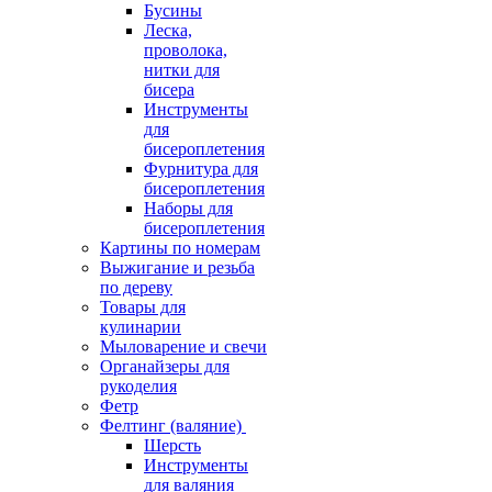
Бусины
Леска,
проволока,
нитки для
бисера
Инструменты
для
бисероплетения
Фурнитура для
бисероплетения
Наборы для
бисероплетения
Картины по номерам
Выжигание и резьба
по дереву
Товары для
кулинарии
Мыловарение и свечи
Органайзеры для
рукоделия
Фетр
Фелтинг (валяние)
Шерсть
Инструменты
для валяния