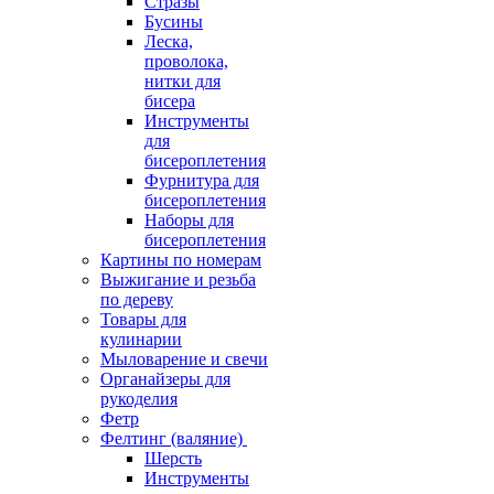
Стразы
Бусины
Леска,
проволока,
нитки для
бисера
Инструменты
для
бисероплетения
Фурнитура для
бисероплетения
Наборы для
бисероплетения
Картины по номерам
Выжигание и резьба
по дереву
Товары для
кулинарии
Мыловарение и свечи
Органайзеры для
рукоделия
Фетр
Фелтинг (валяние)
Шерсть
Инструменты