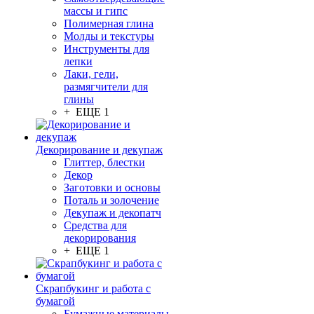
массы и гипс
Полимерная глина
Молды и текстуры
Инструменты для
лепки
Лаки, гели,
размягчители для
глины
+ ЕЩЕ 1
Декорирование и декупаж
Глиттер, блестки
Декор
Заготовки и основы
Поталь и золочение
Декупаж и декопатч
Средства для
декорирования
+ ЕЩЕ 1
Скрапбукинг и работа с
бумагой
Бумажные материалы