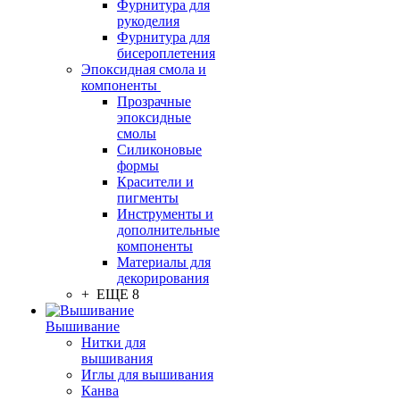
Фурнитура для
рукоделия
Фурнитура для
бисероплетения
Эпоксидная смола и
компоненты
Прозрачные
эпоксидные
смолы
Силиконовые
формы
Красители и
пигменты
Инструменты и
дополнительные
компоненты
Материалы для
декорирования
+ ЕЩЕ 8
Вышивание
Нитки для
вышивания
Иглы для вышивания
Канва