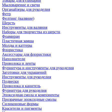
Товары для кулинарии
Мыловарение и свечи
Органайзеры для рукоделия
Фетр
Фелтинг (валяние)
Шерсть
Инструменты для валяния
Наборы для творчества из шерсти
Фоамиран
Пластичная замша
Молды и каттеры
Флористика
Аксессуары для флористики
Наполнители
Проволока и ленты
Фурнитура и инструменты для рукоделия
Заготовки для украшений
Инструменты для рукоделия
Подвески
Проволока и канитель
Фурнитура для рукоделия
Эпоксидная смола и компоненты
Прозрачные эпоксидные смолы
Силиконовые формы
Красители и пигменты