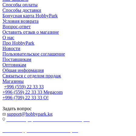
Способы оплаты
Способы доставки
Бонусная карта HobbyPark
Условия возврата
Вопрос-ответ
Оставить отзыв о магазине
О нас
Про HobbyPark
Новости
Пользовательское соглашение
Поставщикам
Оптовикам
Общая информация
Связаться с отделом продаж
Магазины
+996 (559) 22 33 33
+996 (559) 22 33 33
Megacom
+996 (709) 22 33 33
O!
Задать вопрос
support@hobbypark.kg
г. Бишкек, пр-т. Чынгыза Айтматова, 91
г. Бишкек, ул. Якова Логвиненко, 55