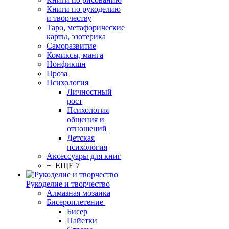
Книги по рукоделию
и творчеству
Таро, метафорические
карты, эзотерика
Саморазвитие
Комиксы, манга
Нонфикшн
Проза
Психология
Личностный
рост
Психология
общения и
отношений
Детская
психология
Аксессуары для книг
+ ЕЩЕ 7
Рукоделие и творчество
Алмазная мозаика
Бисероплетение
Бисер
Пайетки