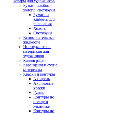
Товары для художников
Бумага, альбомы,
холсты, скетчбуки
Бумага и
альбомы для
рисования
Холсты
Скетчбуки
Вспомогательные
жидкости
Инструменты и
материалы для
художников
Каллиграфия
Карандаши и сухие
материалы
Краски и контуры
Акварель
Акриловые
краски
Гуашь
Контуры по
стеклу и
керамике
Контуры по