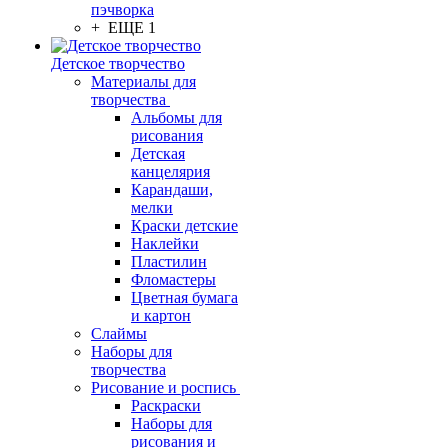
пэчворка
+ ЕЩЕ 1
Детское творчество
Материалы для
творчества
Альбомы для
рисования
Детская
канцелярия
Карандаши,
мелки
Краски детские
Наклейки
Пластилин
Фломастеры
Цветная бумага
и картон
Слаймы
Наборы для
творчества
Рисование и роспись
Раскраски
Наборы для
рисования и