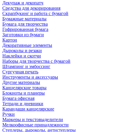
Декупаж и декопатч
Средства для декорирования
Скрапбукинг и работа с бумагой
Бумажные материалы
Бумага для творчества
Гофрированная бумага
Заготовки из бумаги
Картон
Декоративные элементы
Дыроколы и резаки
Наклейки и скотчи
Наборы для творчества с бумагой
Штампинг и эмбоссинг
Сургучная печать
Инструменты и аксессуары
Другие материалы
Канцелярские товары
Блокноты и планеры
Бумага офисная
Тетради и дневники
Карандаши канцелярские
Ручки
Маркеры и текстовыделители
Мелкоофисные принадлежности
Степлеры, дыроколы, антистеплеры