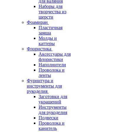
для валяния
Наборы для
творчества из
шерсти
Фоамиран
Пластичная
замша
Молды и
каттеры
Флористика
Аксессуары для
флористики
Наполнители
Проволока и
ленты
Фурнитура и
инструменты для
рукоделия
Заготовки для
украшений
Инструменты
для рукоделия
Подвески
Проволока и
канитель