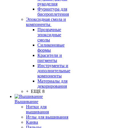
рукоделия
Фурнитура для
бисероплетения
Эпоксидная смола и
компоненты
Прозрачные
эпоксидные
смолы
Силиконовые
формы
Красители и
пигменты
Инструменты и
дополнительные
компоненты
Материалы для
декорирования
+ ЕЩЕ 8
Вышивание
Нитки для
вышивания
Иглы для вышивания
Канва
Пяльцы