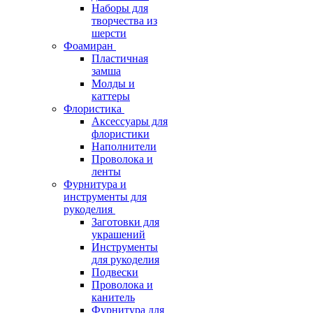
Наборы для
творчества из
шерсти
Фоамиран
Пластичная
замша
Молды и
каттеры
Флористика
Аксессуары для
флористики
Наполнители
Проволока и
ленты
Фурнитура и
инструменты для
рукоделия
Заготовки для
украшений
Инструменты
для рукоделия
Подвески
Проволока и
канитель
Фурнитура для