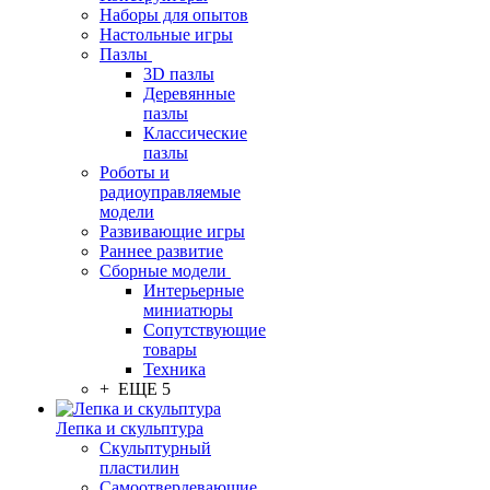
Наборы для опытов
Настольные игры
Пазлы
3D пазлы
Деревянные
пазлы
Классические
пазлы
Роботы и
радиоуправляемые
модели
Развивающие игры
Раннее развитие
Сборные модели
Интерьерные
миниатюры
Сопутствующие
товары
Техника
+ ЕЩЕ 5
Лепка и скульптура
Скульптурный
пластилин
Самоотвердевающие