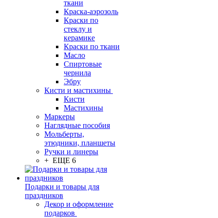
ткани
Краска-аэрозоль
Краски по
стеклу и
керамике
Краски по ткани
Масло
Спиртовые
чернила
Эбру
Кисти и мастихины
Кисти
Мастихины
Маркеры
Наглядные пособия
Мольберты,
этюдники, планшеты
Ручки и линеры
+ ЕЩЕ 6
Подарки и товары для
праздников
Декор и оформление
подарков