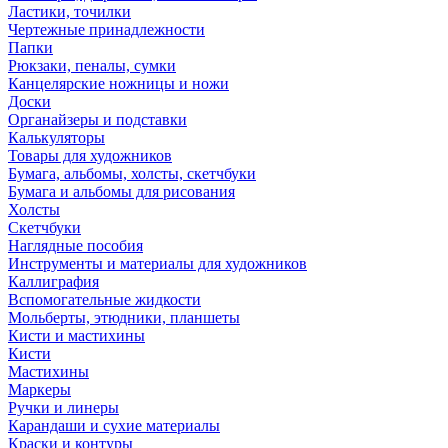
Ластики, точилки
Чертежные принадлежности
Папки
Рюкзаки, пеналы, сумки
Канцелярские ножницы и ножи
Доски
Органайзеры и подставки
Калькуляторы
Товары для художников
Бумага, альбомы, холсты, скетчбуки
Бумага и альбомы для рисования
Холсты
Скетчбуки
Наглядные пособия
Инструменты и материалы для художников
Каллиграфия
Вспомогательные жидкости
Мольберты, этюдники, планшеты
Кисти и мастихины
Кисти
Мастихины
Маркеры
Ручки и линеры
Карандаши и сухие материалы
Краски и контуры