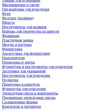
Товары для кулинарии
Мыловарение и свечи
Органайзеры для рукоделия
Фетр
Фелтинг (валяние)
Шерсть
Инструменты для валяния
Наборы для творчества из шерсти
Фоамиран
Пластичная замша
Молды и каттеры
Флористика
Аксессуары для флористики
Наполнители
Проволока и ленты
Фурнитура и инструменты для рукоделия
Заготовки для украшений
Инструменты для рукоделия
Подвески
Проволока и канитель
Фурнитура для рукоделия
Эпоксидная смола и компоненты
Прозрачные эпоксидные смолы
Силиконовые формы
Красители и пигменты