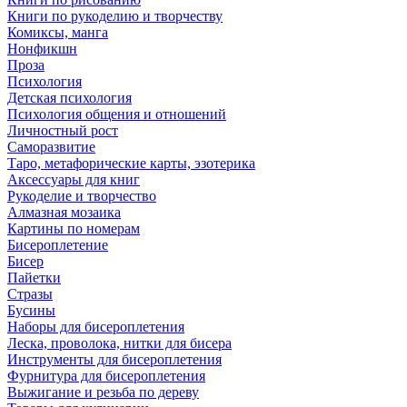
Книги по рукоделию и творчеству
Комиксы, манга
Нонфикшн
Проза
Психология
Детская психология
Психология общения и отношений
Личностный рост
Саморазвитие
Таро, метафорические карты, эзотерика
Аксессуары для книг
Рукоделие и творчество
Алмазная мозаика
Картины по номерам
Бисероплетение
Бисер
Пайетки
Стразы
Бусины
Наборы для бисероплетения
Леска, проволока, нитки для бисера
Инструменты для бисероплетения
Фурнитура для бисероплетения
Выжигание и резьба по дереву