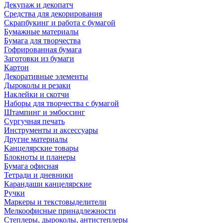
Декупаж и декопатч
Средства для декорирования
Скрапбукинг и работа с бумагой
Бумажные материалы
Бумага для творчества
Гофрированная бумага
Заготовки из бумаги
Картон
Декоративные элементы
Дыроколы и резаки
Наклейки и скотчи
Наборы для творчества с бумагой
Штампинг и эмбоссинг
Сургучная печать
Инструменты и аксессуары
Другие материалы
Канцелярские товары
Блокноты и планеры
Бумага офисная
Тетради и дневники
Карандаши канцелярские
Ручки
Маркеры и текстовыделители
Мелкоофисные принадлежности
Степлеры, дыроколы, антистеплеры