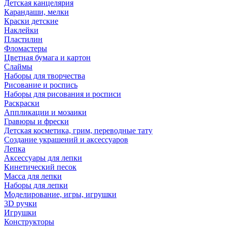
Детская канцелярия
Карандаши, мелки
Краски детские
Наклейки
Пластилин
Фломастеры
Цветная бумага и картон
Слаймы
Наборы для творчества
Рисование и роспись
Наборы для рисования и росписи
Раскраски
Аппликации и мозаики
Гравюры и фрески
Детская косметика, грим, переводные тату
Создание украшений и аксессуаров
Лепка
Аксессуары для лепки
Кинетический песок
Масса для лепки
Наборы для лепки
Моделирование, игры, игрушки
3D ручки
Игрушки
Конструкторы