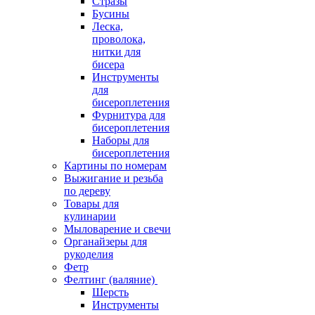
Стразы
Бусины
Леска,
проволока,
нитки для
бисера
Инструменты
для
бисероплетения
Фурнитура для
бисероплетения
Наборы для
бисероплетения
Картины по номерам
Выжигание и резьба
по дереву
Товары для
кулинарии
Мыловарение и свечи
Органайзеры для
рукоделия
Фетр
Фелтинг (валяние)
Шерсть
Инструменты