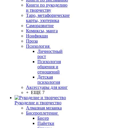
Книги по рукоделию
и творчеству
Таро, метафорические
карты, эзотерика
Саморазвитие
Комиксы, манга
Нонфикшн
Проза
Психология
Личностный
рост
Психология
общения и
отношений
Детская
психология
Аксессуары для книг
+ ЕЩЕ 7
Рукоделие и творчество
Алмазная мозаика
Бисероплетение
Бисер
Пайетки