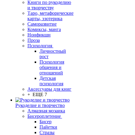
Книги по рукоделию
и творчеству
Таро, метафорические
карты, эзотерика
Саморазвитие
Комиксы, манга
Нонфикшн
Проза
Психология
Личностный
рост
Психология
общения и
отношений
Детская
психология
Аксессуары для книг
+ ЕЩЕ 7
Рукоделие и творчество
Алмазная мозаика
Бисероплетение
Бисер
Пайетки
Стразы