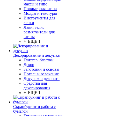
массы и гипс
Полимерная глина
Молды и текстуры
Инструменты для
лепки
Лаки, гели,
размягчители для
глины
+ ЕЩЕ 1
Декорирование и декупаж
Глиттер, блестки
Декор
Заготовки и основы
Поталь и золочение
Декупаж и декопатч
Средства для
декорирования
+ ЕЩЕ 1
Скрапбукинг и работа с
бумагой
Бумажные материалы