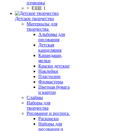
пэчворка
+ ЕЩЕ 1
Детское творчество
Материалы для
творчества
Альбомы для
рисования
Детская
канцелярия
Карандаши,
мелки
Краски детские
Наклейки
Пластилин
Фломастеры
Цветная бумага
и картон
Слаймы
Наборы для
творчества
Рисование и роспись
Раскраски
Наборы для
рисования и