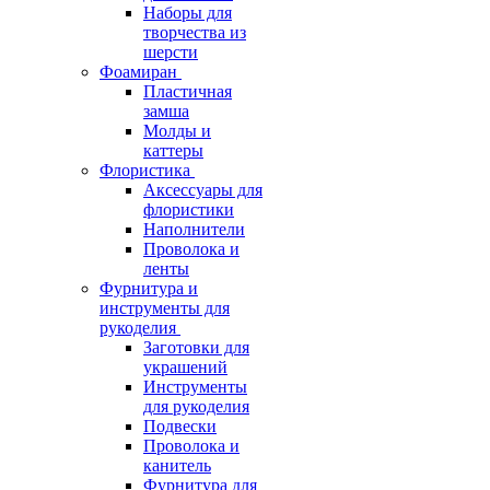
Наборы для
творчества из
шерсти
Фоамиран
Пластичная
замша
Молды и
каттеры
Флористика
Аксессуары для
флористики
Наполнители
Проволока и
ленты
Фурнитура и
инструменты для
рукоделия
Заготовки для
украшений
Инструменты
для рукоделия
Подвески
Проволока и
канитель
Фурнитура для