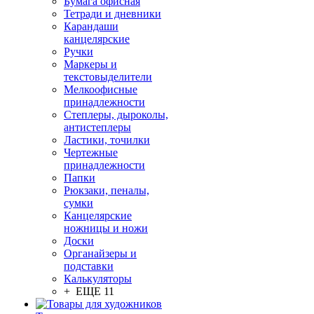
Бумага офисная
Тетради и дневники
Карандаши
канцелярские
Ручки
Маркеры и
текстовыделители
Мелкоофисные
принадлежности
Степлеры, дыроколы,
антистеплеры
Ластики, точилки
Чертежные
принадлежности
Папки
Рюкзаки, пеналы,
сумки
Канцелярские
ножницы и ножи
Доски
Органайзеры и
подставки
Калькуляторы
+ ЕЩЕ 11