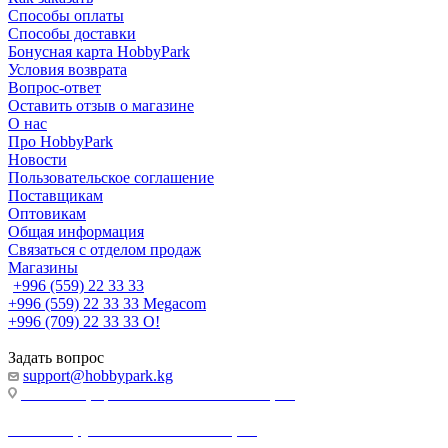
Способы оплаты
Способы доставки
Бонусная карта HobbyPark
Условия возврата
Вопрос-ответ
Оставить отзыв о магазине
О нас
Про HobbyPark
Новости
Пользовательское соглашение
Поставщикам
Оптовикам
Общая информация
Связаться с отделом продаж
Магазины
+996 (559) 22 33 33
+996 (559) 22 33 33
Megacom
+996 (709) 22 33 33
O!
Задать вопрос
support@hobbypark.kg
г. Бишкек, пр-т. Чынгыза Айтматова, 91
г. Бишкек, ул. Якова Логвиненко, 55