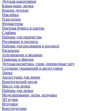
Детская канцелярия
Карандаши, мелки
Краски детские
Наклейки
Пластилин
Фломастеры
Цветная бумага и картон
Слаймы
Наборы для творчества
Рисование и роспись
Наборы для рисования и росписи
Раскраски
Аппликации и мозаики
Гравюры и фрески
Детская косметика, грим, переводные тату
Создание украшений и аксессуаров
Лепка
Аксессуары для лепки
Кинетический песок
Масса для лепки
Наборы для лепки
Моделирование, игры, игрушки
3D ручки
Игрушки
Конструкторы