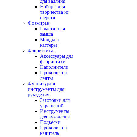
для валяния
Наборы для
творчества из
шерсти
Фоамиран
Пластичная
замша
Молды и
каттеры
Флористика
Аксессуары для
флористики
Наполнители
Проволока и
ленты
Фурнитура и
инструменты для
рукоделия
Заготовки для
украшений
Инструменты
для рукоделия
Подвески
Проволока и
канитель