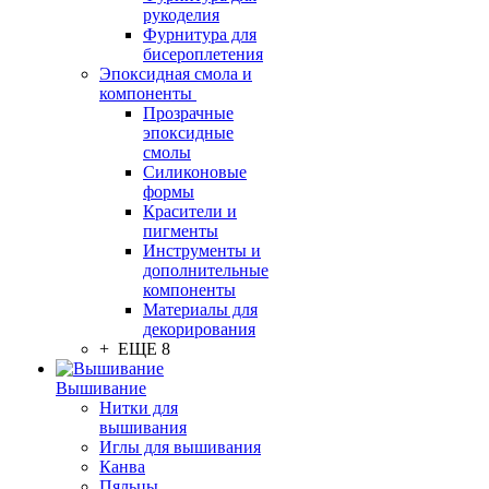
рукоделия
Фурнитура для
бисероплетения
Эпоксидная смола и
компоненты
Прозрачные
эпоксидные
смолы
Силиконовые
формы
Красители и
пигменты
Инструменты и
дополнительные
компоненты
Материалы для
декорирования
+ ЕЩЕ 8
Вышивание
Нитки для
вышивания
Иглы для вышивания
Канва
Пяльцы