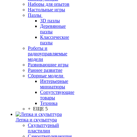
Наборы для опытов
Настольные игры
Пазлы
3D пазлы
Деревянные
пазлы
Классические
пазлы
Роботы и
радиоуправляемые
модели
Развивающие игры
Раннее развитие
Сборные модели
Интерьерные
миниатюры
Сопутствующие
товары
Техника
+ ЕЩЕ 5
Лепка и скульптура
Скульптурный
пластилин
Самоотвердевающие