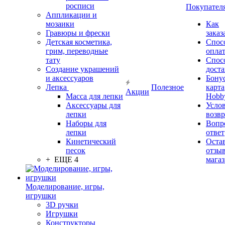
росписи
Покупател
Аппликации и
мозаики
Как
Гравюры и фрески
заказ
Детская косметика,
Спос
грим, переводные
опла
тату
Спос
Создание украшений
дост
и аксессуаров
Бону
Лепка
Полезное
карта
Акции
Масса для лепки
Hobb
Аксессуары для
Усло
лепки
возвр
Наборы для
Вопр
лепки
ответ
Кинетический
Оста
песок
отзыв
+ ЕЩЕ 4
мага
Моделирование, игры,
игрушки
3D ручки
Игрушки
Конструкторы