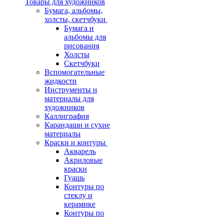
Товары для художников
Бумага, альбомы,
холсты, скетчбуки
Бумага и
альбомы для
рисования
Холсты
Скетчбуки
Вспомогательные
жидкости
Инструменты и
материалы для
художников
Каллиграфия
Карандаши и сухие
материалы
Краски и контуры
Акварель
Акриловые
краски
Гуашь
Контуры по
стеклу и
керамике
Контуры по