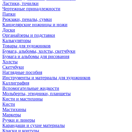
Ластики, точилки
Чертежные принадлежности
Папки
Рюкзаки, пеналы, сумки
Канцелярские ножницы и ножи
Доски
Органайзеры и подставки
Калькуляторы
Товары для художников
Бумага, альбомы, холсты, скетчбуки
Бумага и альбомы для рисования
Холсты
Скетчбуки
Наглядные пособия
Инструменты и материалы для художников
Каллиграфия
Вспомогательные жидкости
Мольберты, этюдники, планшеты
Кисти и мастихины
Кисти
Мастихины
Маркеры
Ручки и линеры
Карандаши и сухие материалы
Краски и контуры