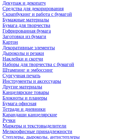
Декупаж и декопатч
Средства для декорирования
Скрапбукинг и работа с бумагой
Бумажные материалы
Бумага для творчества
Гофрированная бумага
Заготовки из бумаги
Картон
Декоративные элементы
Дыроколы и резаки
Наклейки и скотчи
Наборы для творчества с бумагой
Штампинг и эмбоссинг
Сургучная печать
Инструменты и аксессуары
Другие материалы
Канцелярские товары
Блокноты и планеры
Бумага офисная
Тетради и дневники
Карандаши канцелярские
Ручки
Маркеры и текстовыделители
Мелкоофисные принадлежности
Степлеры, дыроколы, антистеплеры