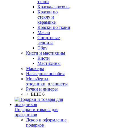
ткани
Краска-аэрозоль
Краски по
стеклу и
керамике
Краски по ткани
Масло
Спиртовые
чернила
Эбру
Кисти и мастихины
Кисти
Мастихины
Маркеры
Наглядные пособия
Мольберты,
этюдники, планшеты
Ручки и линеры
+ ЕЩЕ 6
Подарки и товары для
праздников
Декор и оформление
подарков