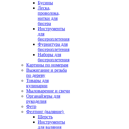
Бусины
Леска,
проволока,
нитки для
бисера
Инструменты
для
бисероплетения
Фурнитура для
бисероплетения
Наборы для
бисероплетения
Картины по номерам
Выжигание и резьба
по дереву
Товары для
кулинарии
Мыловарение и свечи
Органайзеры для
рукоделия
Фетр
Фелтинг (валяние)
Шерсть
Инструменты
для валяния