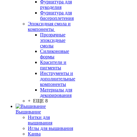
Фурнитура для
рукоделия
Фурнитура для
бисероплетения
Эпоксидная смола и
компоненты
Прозрачные
эпоксидные
смолы
Силиконовые
формы
Красители и
пигменты
Инструменты и
дополнительные
компоненты
Материалы для
декорирования
+ ЕЩЕ 8
Вышивание
Нитки для
вышивания
Иглы для вышивания
Канва