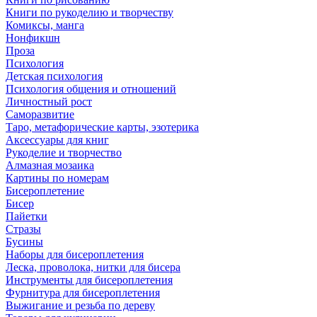
Книги по рукоделию и творчеству
Комиксы, манга
Нонфикшн
Проза
Психология
Детская психология
Психология общения и отношений
Личностный рост
Саморазвитие
Таро, метафорические карты, эзотерика
Аксессуары для книг
Рукоделие и творчество
Алмазная мозаика
Картины по номерам
Бисероплетение
Бисер
Пайетки
Стразы
Бусины
Наборы для бисероплетения
Леска, проволока, нитки для бисера
Инструменты для бисероплетения
Фурнитура для бисероплетения
Выжигание и резьба по дереву