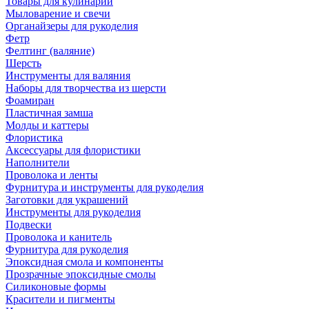
Товары для кулинарии
Мыловарение и свечи
Органайзеры для рукоделия
Фетр
Фелтинг (валяние)
Шерсть
Инструменты для валяния
Наборы для творчества из шерсти
Фоамиран
Пластичная замша
Молды и каттеры
Флористика
Аксессуары для флористики
Наполнители
Проволока и ленты
Фурнитура и инструменты для рукоделия
Заготовки для украшений
Инструменты для рукоделия
Подвески
Проволока и канитель
Фурнитура для рукоделия
Эпоксидная смола и компоненты
Прозрачные эпоксидные смолы
Силиконовые формы
Красители и пигменты