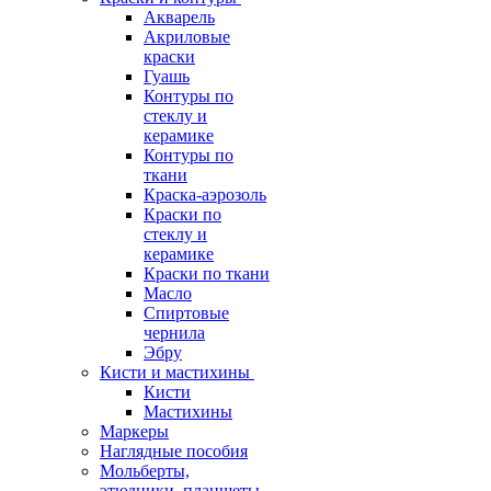
Акварель
Акриловые
краски
Гуашь
Контуры по
стеклу и
керамике
Контуры по
ткани
Краска-аэрозоль
Краски по
стеклу и
керамике
Краски по ткани
Масло
Спиртовые
чернила
Эбру
Кисти и мастихины
Кисти
Мастихины
Маркеры
Наглядные пособия
Мольберты,
этюдники, планшеты