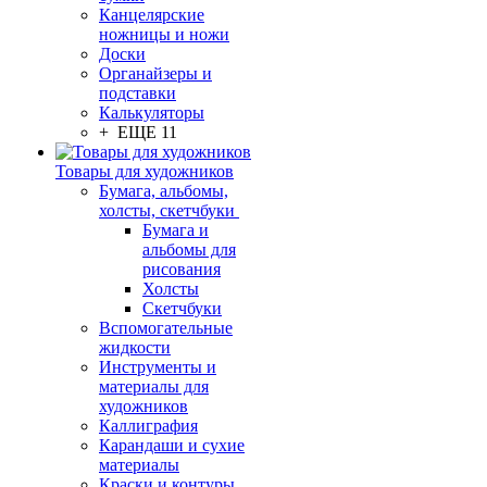
Канцелярские
ножницы и ножи
Доски
Органайзеры и
подставки
Калькуляторы
+ ЕЩЕ 11
Товары для художников
Бумага, альбомы,
холсты, скетчбуки
Бумага и
альбомы для
рисования
Холсты
Скетчбуки
Вспомогательные
жидкости
Инструменты и
материалы для
художников
Каллиграфия
Карандаши и сухие
материалы
Краски и контуры