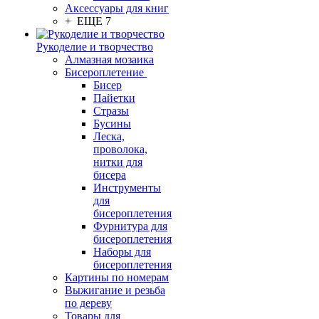
Аксессуары для книг
+ ЕЩЕ 7
Рукоделие и творчество
Алмазная мозаика
Бисероплетение
Бисер
Пайетки
Стразы
Бусины
Леска,
проволока,
нитки для
бисера
Инструменты
для
бисероплетения
Фурнитура для
бисероплетения
Наборы для
бисероплетения
Картины по номерам
Выжигание и резьба
по дереву
Товары для