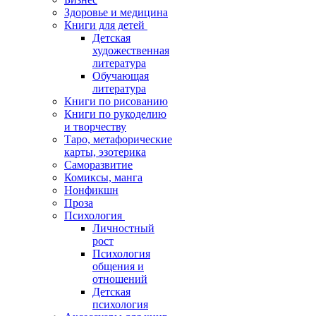
Здоровье и медицина
Книги для детей
Детская
художественная
литература
Обучающая
литература
Книги по рисованию
Книги по рукоделию
и творчеству
Таро, метафорические
карты, эзотерика
Саморазвитие
Комиксы, манга
Нонфикшн
Проза
Психология
Личностный
рост
Психология
общения и
отношений
Детская
психология