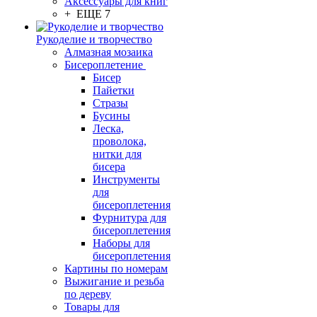
Аксессуары для книг
+ ЕЩЕ 7
Рукоделие и творчество
Алмазная мозаика
Бисероплетение
Бисер
Пайетки
Стразы
Бусины
Леска,
проволока,
нитки для
бисера
Инструменты
для
бисероплетения
Фурнитура для
бисероплетения
Наборы для
бисероплетения
Картины по номерам
Выжигание и резьба
по дереву
Товары для