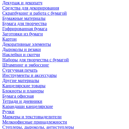
Декупаж и декопатч
Средства для декорирования
Скрапбукинг и работа с бумагой
Бумажные материалы
Бумага для творчества
Гофрированная бумага
Заготовки из бумаги
Картон
Декоративные элементы
Дыроколы и резаки
Наклейки и скотчи
Наборы для творчества с бумагой
Штампинг и эмбоссинг
Сургучная печать
Инструменты и аксессуары
Другие материалы
Канцелярские товары
Блокноты и планеры
Бумага офисная
Тетради и дневники
Карандаши канцелярские
Ручки
Маркеры и текстовыделители
Мелкоофисные принадлежности
Степлеры, дыроколы, антистеплеры