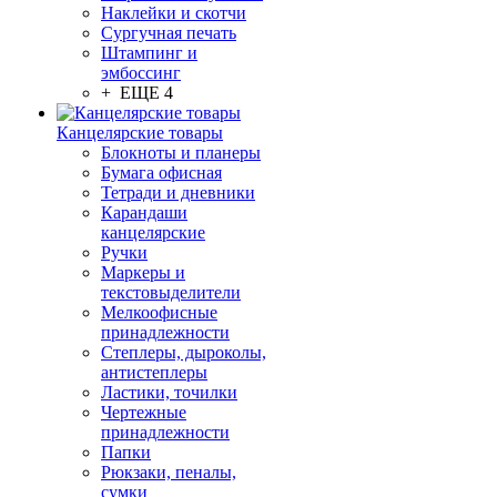
Наклейки и скотчи
Сургучная печать
Штампинг и
эмбоссинг
+ ЕЩЕ 4
Канцелярские товары
Блокноты и планеры
Бумага офисная
Тетради и дневники
Карандаши
канцелярские
Ручки
Маркеры и
текстовыделители
Мелкоофисные
принадлежности
Степлеры, дыроколы,
антистеплеры
Ластики, точилки
Чертежные
принадлежности
Папки
Рюкзаки, пеналы,
сумки