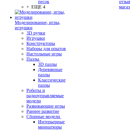
песок
отзыв
+ ЕЩЕ 4
мага
Моделирование, игры,
игрушки
3D ручки
Игрушки
Конструкторы
Наборы для опытов
Настольные игры
Пазлы
3D пазлы
Деревянные
пазлы
Классические
пазлы
Роботы и
радиоуправляемые
модели
Развивающие игры
Раннее развитие
Сборные модели
Интерьерные
миниатюры