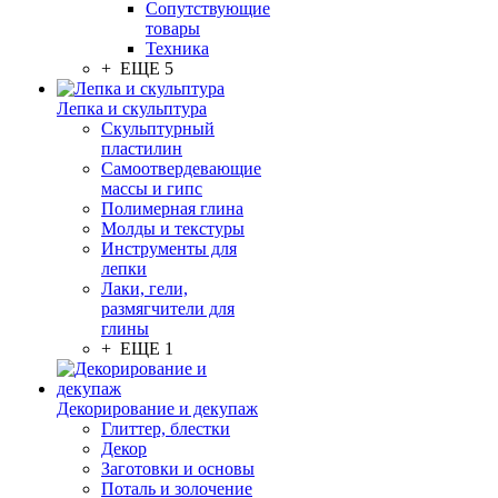
Сопутствующие
товары
Техника
+ ЕЩЕ 5
Лепка и скульптура
Скульптурный
пластилин
Самоотвердевающие
массы и гипс
Полимерная глина
Молды и текстуры
Инструменты для
лепки
Лаки, гели,
размягчители для
глины
+ ЕЩЕ 1
Декорирование и декупаж
Глиттер, блестки
Декор
Заготовки и основы
Поталь и золочение