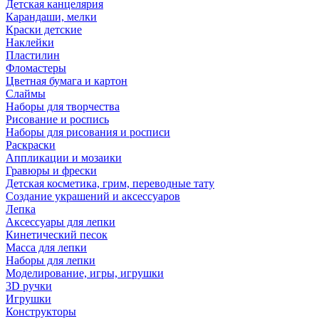
Детская канцелярия
Карандаши, мелки
Краски детские
Наклейки
Пластилин
Фломастеры
Цветная бумага и картон
Слаймы
Наборы для творчества
Рисование и роспись
Наборы для рисования и росписи
Раскраски
Аппликации и мозаики
Гравюры и фрески
Детская косметика, грим, переводные тату
Создание украшений и аксессуаров
Лепка
Аксессуары для лепки
Кинетический песок
Масса для лепки
Наборы для лепки
Моделирование, игры, игрушки
3D ручки
Игрушки
Конструкторы