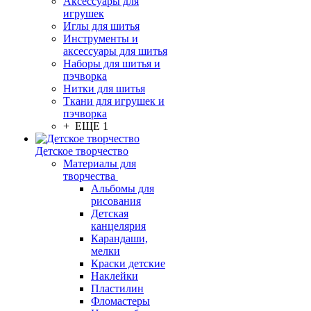
Аксессуары для
игрушек
Иглы для шитья
Инструменты и
аксессуары для шитья
Наборы для шитья и
пэчворка
Нитки для шитья
Ткани для игрушек и
пэчворка
+ ЕЩЕ 1
Детское творчество
Материалы для
творчества
Альбомы для
рисования
Детская
канцелярия
Карандаши,
мелки
Краски детские
Наклейки
Пластилин
Фломастеры