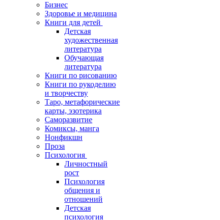
Бизнес
Здоровье и медицина
Книги для детей
Детская
художественная
литература
Обучающая
литература
Книги по рисованию
Книги по рукоделию
и творчеству
Таро, метафорические
карты, эзотерика
Саморазвитие
Комиксы, манга
Нонфикшн
Проза
Психология
Личностный
рост
Психология
общения и
отношений
Детская
психология