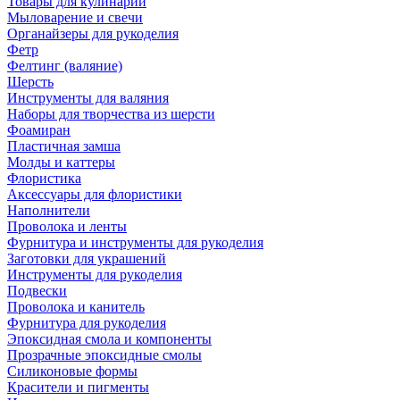
Товары для кулинарии
Мыловарение и свечи
Органайзеры для рукоделия
Фетр
Фелтинг (валяние)
Шерсть
Инструменты для валяния
Наборы для творчества из шерсти
Фоамиран
Пластичная замша
Молды и каттеры
Флористика
Аксессуары для флористики
Наполнители
Проволока и ленты
Фурнитура и инструменты для рукоделия
Заготовки для украшений
Инструменты для рукоделия
Подвески
Проволока и канитель
Фурнитура для рукоделия
Эпоксидная смола и компоненты
Прозрачные эпоксидные смолы
Силиконовые формы
Красители и пигменты