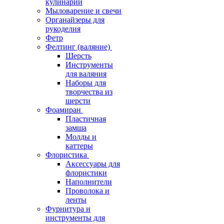
кулинарии
Мыловарение и свечи
Органайзеры для
рукоделия
Фетр
Фелтинг (валяние)
Шерсть
Инструменты
для валяния
Наборы для
творчества из
шерсти
Фоамиран
Пластичная
замша
Молды и
каттеры
Флористика
Аксессуары для
флористики
Наполнители
Проволока и
ленты
Фурнитура и
инструменты для