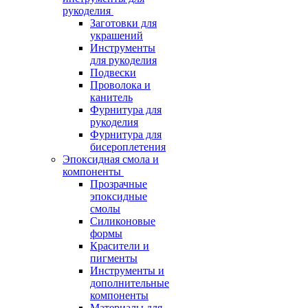
рукоделия
Заготовки для
украшений
Инструменты
для рукоделия
Подвески
Проволока и
канитель
Фурнитура для
рукоделия
Фурнитура для
бисероплетения
Эпоксидная смола и
компоненты
Прозрачные
эпоксидные
смолы
Силиконовые
формы
Красители и
пигменты
Инструменты и
дополнительные
компоненты
Материалы для