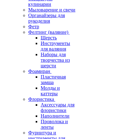
кулинарии
Мыловарение и свечи
Органайзеры для
рукоделия
Фетр
Фелтинг (валяние)
Шерсть
Инструменты
для валяния
Наборы для
творчества из
шерсти
Фоамиран
Пластичная
замша
Молды и
каттеры
Флористика
Аксессуары для
флористики
Наполнители
Проволока и
ленты
Фурнитура и
инструменты для