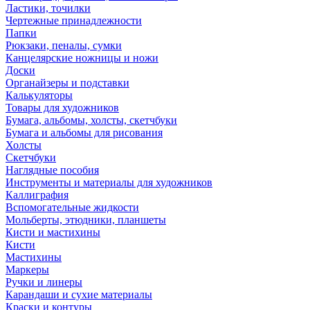
Ластики, точилки
Чертежные принадлежности
Папки
Рюкзаки, пеналы, сумки
Канцелярские ножницы и ножи
Доски
Органайзеры и подставки
Калькуляторы
Товары для художников
Бумага, альбомы, холсты, скетчбуки
Бумага и альбомы для рисования
Холсты
Скетчбуки
Наглядные пособия
Инструменты и материалы для художников
Каллиграфия
Вспомогательные жидкости
Мольберты, этюдники, планшеты
Кисти и мастихины
Кисти
Мастихины
Маркеры
Ручки и линеры
Карандаши и сухие материалы
Краски и контуры