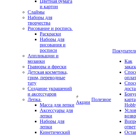
Цветная бумага
и картон
Слаймы
Наборы для
творчества
Рисование и роспись
Раскраски
Наборы для
рисования и
росписи
Покупател
Аппликации и
мозаики
Как
Гравюры и фрески
заказ
Детская косметика,
Спос
грим, переводные
опла
тату
Спос
Создание украшений
дост
и аксессуаров
Бону
Лепка
Полезное
карта
Акции
Масса для лепки
Hobb
Аксессуары для
Усло
лепки
возвр
Наборы для
Вопр
лепки
ответ
Кинетический
Оста