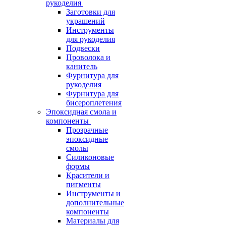
рукоделия
Заготовки для
украшений
Инструменты
для рукоделия
Подвески
Проволока и
канитель
Фурнитура для
рукоделия
Фурнитура для
бисероплетения
Эпоксидная смола и
компоненты
Прозрачные
эпоксидные
смолы
Силиконовые
формы
Красители и
пигменты
Инструменты и
дополнительные
компоненты
Материалы для