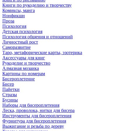
Книги по рукоделию и творчеству
Комиксы, манга
Нонфикшн
Проза
Психология
Детская психология
Психология общения и отношений
Личностный рост
Саморазвитие
Таро, метафорические карты, эзотерика
Аксессуары для книг
Рукоделие и творчество
Алмазная мозаика
Картины по номерам
Бисероплетение
Бисер
Пайетки
Стразы
Бусины
Наборы для бисероплетения
Леска, проволока, нитки для бисера
Инструменты для бисероплетения
Фурнитура для бисероплетения
Выжигание и резьба по дереву