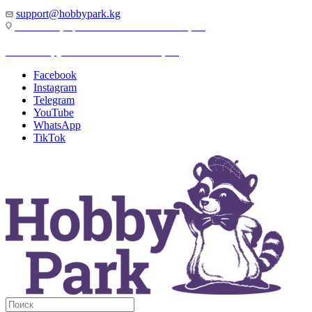
support@hobbypark.kg
г. Бишкек, пр-т. Чынгыза Айтматова, 91
г. Бишкек, ул. Якова Логвиненко, 55
Facebook
Instagram
Telegram
YouTube
WhatsApp
TikTok