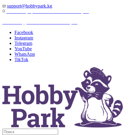
support@hobbypark.kg
г. Бишкек, пр-т. Чынгыза Айтматова, 91
г. Бишкек, ул. Якова Логвиненко, 55
Facebook
Instagram
Telegram
YouTube
WhatsApp
TikTok