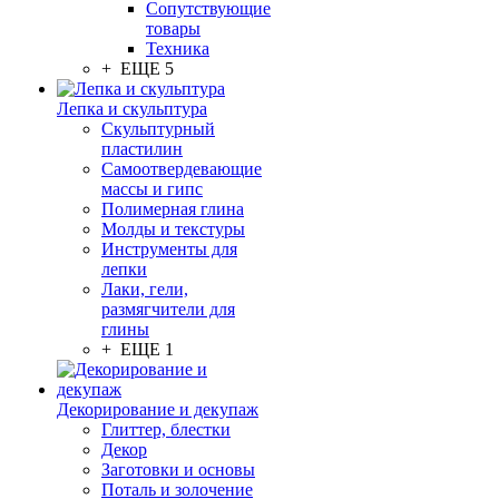
Сопутствующие
товары
Техника
+ ЕЩЕ 5
Лепка и скульптура
Скульптурный
пластилин
Самоотвердевающие
массы и гипс
Полимерная глина
Молды и текстуры
Инструменты для
лепки
Лаки, гели,
размягчители для
глины
+ ЕЩЕ 1
Декорирование и декупаж
Глиттер, блестки
Декор
Заготовки и основы
Поталь и золочение