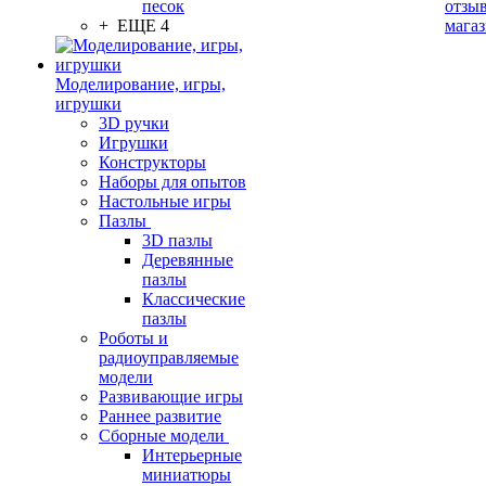
песок
отзыв
+ ЕЩЕ 4
мага
Моделирование, игры,
игрушки
3D ручки
Игрушки
Конструкторы
Наборы для опытов
Настольные игры
Пазлы
3D пазлы
Деревянные
пазлы
Классические
пазлы
Роботы и
радиоуправляемые
модели
Развивающие игры
Раннее развитие
Сборные модели
Интерьерные
миниатюры