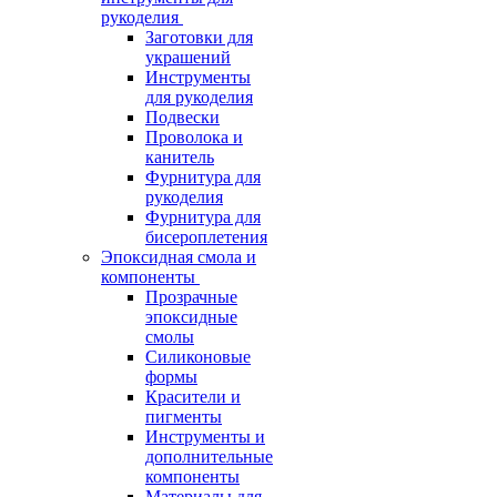
рукоделия
Заготовки для
украшений
Инструменты
для рукоделия
Подвески
Проволока и
канитель
Фурнитура для
рукоделия
Фурнитура для
бисероплетения
Эпоксидная смола и
компоненты
Прозрачные
эпоксидные
смолы
Силиконовые
формы
Красители и
пигменты
Инструменты и
дополнительные
компоненты
Материалы для