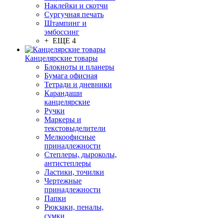
Наклейки и скотчи
Сургучная печать
Штампинг и
эмбоссинг
+ ЕЩЕ 4
Канцелярские товары
Блокноты и планеры
Бумага офисная
Тетради и дневники
Карандаши
канцелярские
Ручки
Маркеры и
текстовыделители
Мелкоофисные
принадлежности
Степлеры, дыроколы,
антистеплеры
Ластики, точилки
Чертежные
принадлежности
Папки
Рюкзаки, пеналы,
сумки