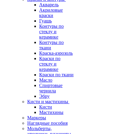
Акварель
Акриловые
краски
Гуашь
Контуры по
стеклу и
керамике
Контуры по
ткани
Краска-аэрозоль
Краски по
стеклу и
керамике
Краски по ткани
Масло
Спиртовые
чернила
Эбру
Кисти и мастихины
Кисти
Мастихины
Маркеры
Наглядные пособия
Мольберты,
этюдники, планшеты