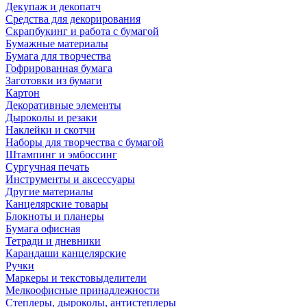
Декупаж и декопатч
Средства для декорирования
Скрапбукинг и работа с бумагой
Бумажные материалы
Бумага для творчества
Гофрированная бумага
Заготовки из бумаги
Картон
Декоративные элементы
Дыроколы и резаки
Наклейки и скотчи
Наборы для творчества с бумагой
Штампинг и эмбоссинг
Сургучная печать
Инструменты и аксессуары
Другие материалы
Канцелярские товары
Блокноты и планеры
Бумага офисная
Тетради и дневники
Карандаши канцелярские
Ручки
Маркеры и текстовыделители
Мелкоофисные принадлежности
Степлеры, дыроколы, антистеплеры