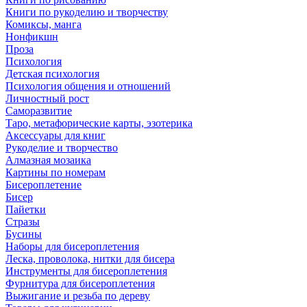
Книги по рукоделию и творчеству
Комиксы, манга
Нонфикшн
Проза
Психология
Детская психология
Психология общения и отношений
Личностный рост
Саморазвитие
Таро, метафорические карты, эзотерика
Аксессуары для книг
Рукоделие и творчество
Алмазная мозаика
Картины по номерам
Бисероплетение
Бисер
Пайетки
Стразы
Бусины
Наборы для бисероплетения
Леска, проволока, нитки для бисера
Инструменты для бисероплетения
Фурнитура для бисероплетения
Выжигание и резьба по дереву