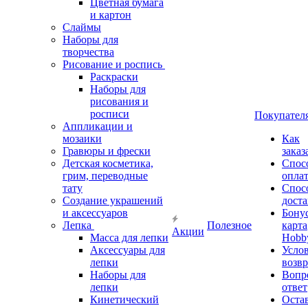
Цветная бумага
и картон
Слаймы
Наборы для
творчества
Рисование и роспись
Раскраски
Наборы для
рисования и
росписи
Покупател
Аппликации и
мозаики
Как
Гравюры и фрески
заказ
Детская косметика,
Спос
грим, переводные
опла
тату
Спос
Создание украшений
дост
и аксессуаров
Бону
Лепка
Полезное
карта
Акции
Масса для лепки
Hobb
Аксессуары для
Усло
лепки
возвр
Наборы для
Вопр
лепки
ответ
Кинетический
Оста