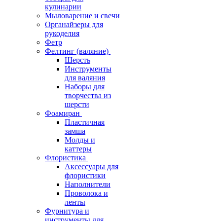
кулинарии
Мыловарение и свечи
Органайзеры для
рукоделия
Фетр
Фелтинг (валяние)
Шерсть
Инструменты
для валяния
Наборы для
творчества из
шерсти
Фоамиран
Пластичная
замша
Молды и
каттеры
Флористика
Аксессуары для
флористики
Наполнители
Проволока и
ленты
Фурнитура и
инструменты для