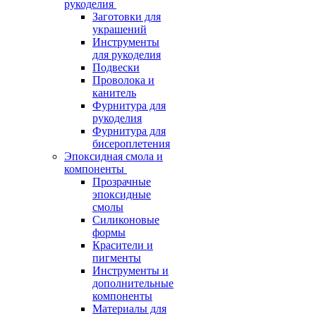
рукоделия
Заготовки для
украшений
Инструменты
для рукоделия
Подвески
Проволока и
канитель
Фурнитура для
рукоделия
Фурнитура для
бисероплетения
Эпоксидная смола и
компоненты
Прозрачные
эпоксидные
смолы
Силиконовые
формы
Красители и
пигменты
Инструменты и
дополнительные
компоненты
Материалы для