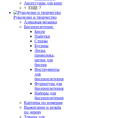
Аксессуары для книг
+ ЕЩЕ 7
Рукоделие и творчество
Алмазная мозаика
Бисероплетение
Бисер
Пайетки
Стразы
Бусины
Леска,
проволока,
нитки для
бисера
Инструменты
для
бисероплетения
Фурнитура для
бисероплетения
Наборы для
бисероплетения
Картины по номерам
Выжигание и резьба
по дереву
Товары для