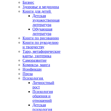
Бизнес
Здоровье и медицина
Книги для детей
Детская
художественная
литература
Обучающая
литература
Книги по рисованию
Книги по рукоделию
и творчеству
Таро, метафорические
карты, эзотерика
Саморазвитие
Комиксы, манга
Нонфикшн
Проза
Психология
Личностный
рост
Психология
общения и
отношений
Детская
психология