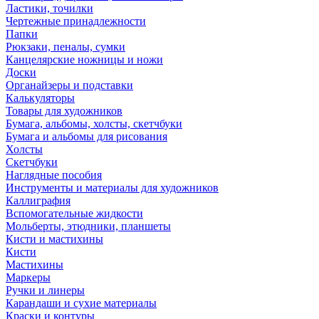
Ластики, точилки
Чертежные принадлежности
Папки
Рюкзаки, пеналы, сумки
Канцелярские ножницы и ножи
Доски
Органайзеры и подставки
Калькуляторы
Товары для художников
Бумага, альбомы, холсты, скетчбуки
Бумага и альбомы для рисования
Холсты
Скетчбуки
Наглядные пособия
Инструменты и материалы для художников
Каллиграфия
Вспомогательные жидкости
Мольберты, этюдники, планшеты
Кисти и мастихины
Кисти
Мастихины
Маркеры
Ручки и линеры
Карандаши и сухие материалы
Краски и контуры