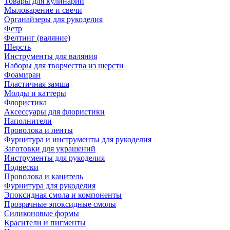
Товары для кулинарии
Мыловарение и свечи
Органайзеры для рукоделия
Фетр
Фелтинг (валяние)
Шерсть
Инструменты для валяния
Наборы для творчества из шерсти
Фоамиран
Пластичная замша
Молды и каттеры
Флористика
Аксессуары для флористики
Наполнители
Проволока и ленты
Фурнитура и инструменты для рукоделия
Заготовки для украшений
Инструменты для рукоделия
Подвески
Проволока и канитель
Фурнитура для рукоделия
Эпоксидная смола и компоненты
Прозрачные эпоксидные смолы
Силиконовые формы
Красители и пигменты