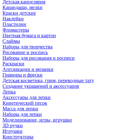
Детская канцелярия
Карандаши, мелки
Краски детские
Наклейки
Пластилин
Фломастеры
Цветная бумага и картон
Слаймы
Наборы для творчества
Рисование и роспись
Наборы для рисования и росписи
Раскраски
Аппликации и мозаики
Гравюры и фрески
Детская косметика, грим, переводные тату
Создание украшений и аксессуаров
Лепка
Аксессуары для лепки
Кинетический песок
Масса для лепки
Наборы для лепки
Моделирование, игры, игрушки
3D ручки
Игрушки
Конструкторы