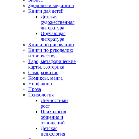
Здоровье и медицина
Книги для детей
Детская
художественная
литература
Обучающая
литература
Книги по рисованию
Книги по рукоделию
и творчеству
Таро, метафорические
карты, эзотерика
Саморазвитие
Комиксы, манга
Нонфикшн
Проза
Психология
Личностный
рост
Психология
общения и
отношений
Детская
психология