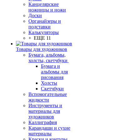
Канцелярские
ножницы и ножи
Доски
Органайзеры и
подставки
Калькуляторы
+ ЕЩЕ 11
Товары для художников
Бумага, альбомы,
холсты, скетчбуки
Бумага и
альбомы для
рисования
Холсты
Скетчбуки
Вспомогательные
жидкости
Инструменты и
материалы для
художников
Каллиграфия
Карандаши и сухие
материалы
Краски и контуры