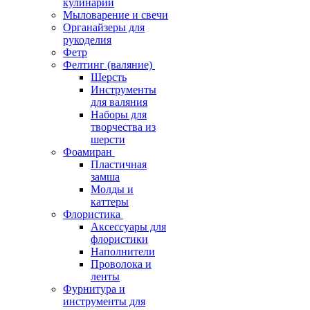
кулинарии
Мыловарение и свечи
Органайзеры для
рукоделия
Фетр
Фелтинг (валяние)
Шерсть
Инструменты
для валяния
Наборы для
творчества из
шерсти
Фоамиран
Пластичная
замша
Молды и
каттеры
Флористика
Аксессуары для
флористики
Наполнители
Проволока и
ленты
Фурнитура и
инструменты для