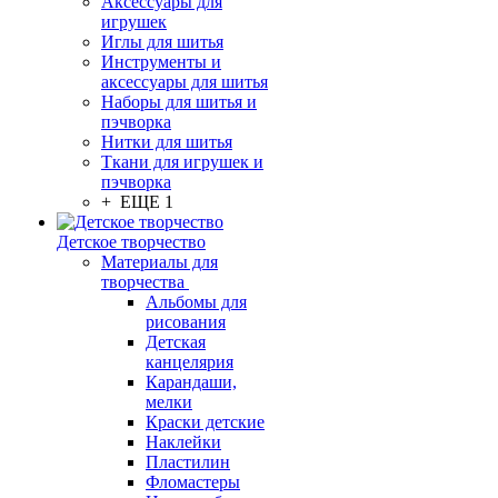
Аксессуары для
игрушек
Иглы для шитья
Инструменты и
аксессуары для шитья
Наборы для шитья и
пэчворка
Нитки для шитья
Ткани для игрушек и
пэчворка
+ ЕЩЕ 1
Детское творчество
Материалы для
творчества
Альбомы для
рисования
Детская
канцелярия
Карандаши,
мелки
Краски детские
Наклейки
Пластилин
Фломастеры