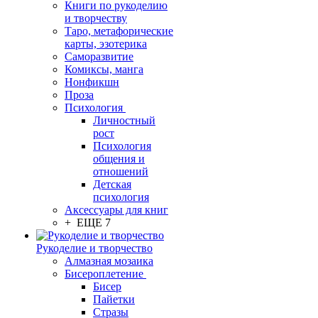
Книги по рукоделию
и творчеству
Таро, метафорические
карты, эзотерика
Саморазвитие
Комиксы, манга
Нонфикшн
Проза
Психология
Личностный
рост
Психология
общения и
отношений
Детская
психология
Аксессуары для книг
+ ЕЩЕ 7
Рукоделие и творчество
Алмазная мозаика
Бисероплетение
Бисер
Пайетки
Стразы