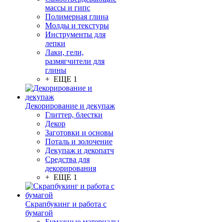
массы и гипс
Полимерная глина
Молды и текстуры
Инструменты для
лепки
Лаки, гели,
размягчители для
глины
+ ЕЩЕ 1
Декорирование и декупаж
Глиттер, блестки
Декор
Заготовки и основы
Поталь и золочение
Декупаж и декопатч
Средства для
декорирования
+ ЕЩЕ 1
Скрапбукинг и работа с
бумагой
Бумажные материалы