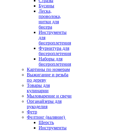
Стразы
Бусины
Леска,
проволока,
нитки для
бисера
Инструменты
для
бисероплетения
Фурнитура для
бисероплетения
Наборы для
бисероплетения
Картины по номерам
Выжигание и резьба
по дереву
Товары для
кулинарии
Мыловарение и свечи
Органайзеры для
рукоделия
Фетр
Фелтинг (валяние)
Шерсть
Инструменты