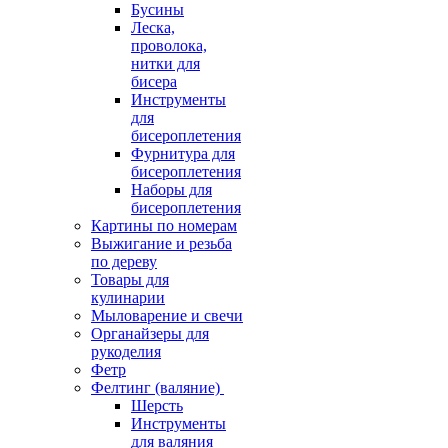
Бусины
Леска,
проволока,
нитки для
бисера
Инструменты
для
бисероплетения
Фурнитура для
бисероплетения
Наборы для
бисероплетения
Картины по номерам
Выжигание и резьба
по дереву
Товары для
кулинарии
Мыловарение и свечи
Органайзеры для
рукоделия
Фетр
Фелтинг (валяние)
Шерсть
Инструменты
для валяния