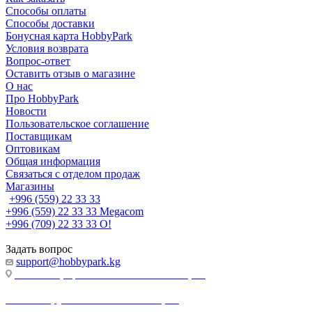
Способы оплаты
Способы доставки
Бонусная карта HobbyPark
Условия возврата
Вопрос-ответ
Оставить отзыв о магазине
О нас
Про HobbyPark
Новости
Пользовательское соглашение
Поставщикам
Оптовикам
Общая информация
Связаться с отделом продаж
Магазины
+996 (559) 22 33 33
+996 (559) 22 33 33
Megacom
+996 (709) 22 33 33
O!
Задать вопрос
support@hobbypark.kg
г. Бишкек, пр-т. Чынгыза Айтматова, 91
г. Бишкек, ул. Якова Логвиненко, 55