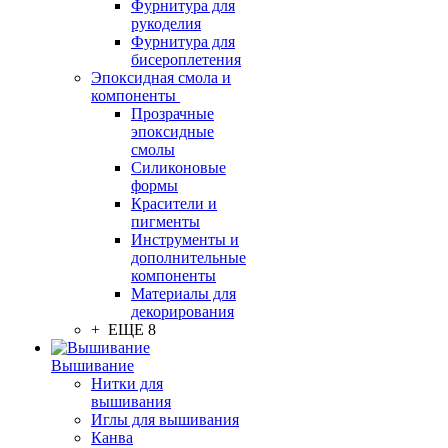
Фурнитура для
рукоделия
Фурнитура для
бисероплетения
Эпоксидная смола и
компоненты
Прозрачные
эпоксидные
смолы
Силиконовые
формы
Красители и
пигменты
Инструменты и
дополнительные
компоненты
Материалы для
декорирования
+ ЕЩЕ 8
Вышивание
Нитки для
вышивания
Иглы для вышивания
Канва