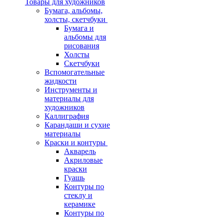
Товары для художников
Бумага, альбомы,
холсты, скетчбуки
Бумага и
альбомы для
рисования
Холсты
Скетчбуки
Вспомогательные
жидкости
Инструменты и
материалы для
художников
Каллиграфия
Карандаши и сухие
материалы
Краски и контуры
Акварель
Акриловые
краски
Гуашь
Контуры по
стеклу и
керамике
Контуры по