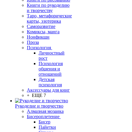
Книги по рукоделию
и творчеству
Таро, метафорические
карты, эзотерика
Саморазвитие
Комиксы, манга
Нонфикшн
Проза
Психология
Личностный
рост
Психология
общения и
отношений
Детская
психология
Аксессуары для книг
+ ЕЩЕ 7
Рукоделие и творчество
Алмазная мозаика
Бисероплетение
Бисер
Пайетки