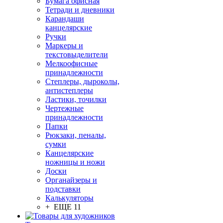
Бумага офисная
Тетради и дневники
Карандаши
канцелярские
Ручки
Маркеры и
текстовыделители
Мелкоофисные
принадлежности
Степлеры, дыроколы,
антистеплеры
Ластики, точилки
Чертежные
принадлежности
Папки
Рюкзаки, пеналы,
сумки
Канцелярские
ножницы и ножи
Доски
Органайзеры и
подставки
Калькуляторы
+ ЕЩЕ 11