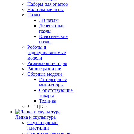
Наборы для опытов
Настольные игры
Пазлы
3D пазлы
Деревянные
пазлы
Классические
пазлы
Роботы и
радиоуправляемые
модели
Развивающие игры
Раннее развитие
Сборные модели
Интерьерные
миниатюры
Сопутствующие
товары
Техника
+ ЕЩЕ 5
Лепка и скульптура
Скульптурный
пластилин
Самоотвердевающие