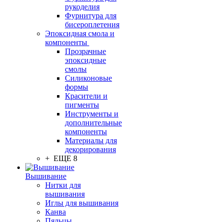
рукоделия
Фурнитура для
бисероплетения
Эпоксидная смола и
компоненты
Прозрачные
эпоксидные
смолы
Силиконовые
формы
Красители и
пигменты
Инструменты и
дополнительные
компоненты
Материалы для
декорирования
+ ЕЩЕ 8
Вышивание
Нитки для
вышивания
Иглы для вышивания
Канва
Пяльцы