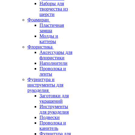
Наборы для
творчества из
шерсти
Фоамиран
Пластичная
замша
Молды и
каттеры
Флористика
Аксессуары для
флористики
Наполнители
Проволока и
ленты
Фурнитура и
инструменты для
рукоделия
Заготовки для
украшений
Инструменты
для рукоделия
Подвески
Проволока и
канитель
Фурнитура для