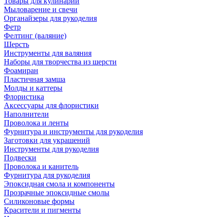
Товары для кулинарии
Мыловарение и свечи
Органайзеры для рукоделия
Фетр
Фелтинг (валяние)
Шерсть
Инструменты для валяния
Наборы для творчества из шерсти
Фоамиран
Пластичная замша
Молды и каттеры
Флористика
Аксессуары для флористики
Наполнители
Проволока и ленты
Фурнитура и инструменты для рукоделия
Заготовки для украшений
Инструменты для рукоделия
Подвески
Проволока и канитель
Фурнитура для рукоделия
Эпоксидная смола и компоненты
Прозрачные эпоксидные смолы
Силиконовые формы
Красители и пигменты