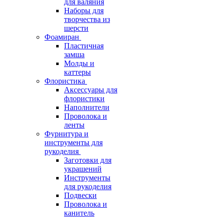
для валяния
Наборы для
творчества из
шерсти
Фоамиран
Пластичная
замша
Молды и
каттеры
Флористика
Аксессуары для
флористики
Наполнители
Проволока и
ленты
Фурнитура и
инструменты для
рукоделия
Заготовки для
украшений
Инструменты
для рукоделия
Подвески
Проволока и
канитель