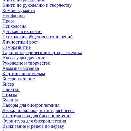
Книги по рукоделию и творчеству
Комиксы, манга
Нонфикшн
Проза
Психология
Детская психология
Психология общения и отношений
Личностный рост
Саморазвитие
Таро, метафорические карты, эзотерика
Аксессуары для книг
Рукоделие и творчество
Алмазная мозаика
Картины по номерам
Бисероплетение
Бисер
Пайетки
Стразы
Бусины
Наборы для бисероплетения
Леска, проволока, нитки для бисера
Инструменты для бисероплетения
Фурнитура для бисероплетения
Выжигание и резьба по дереву