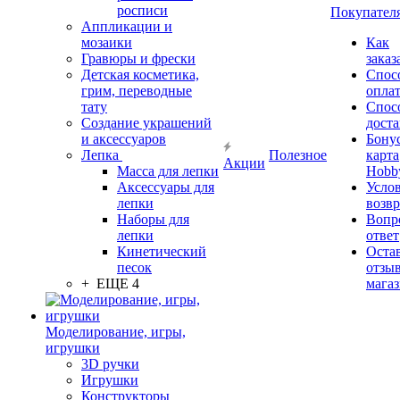
росписи
Покупател
Аппликации и
мозаики
Как
Гравюры и фрески
заказ
Детская косметика,
Спос
грим, переводные
опла
тату
Спос
Создание украшений
дост
и аксессуаров
Бону
Лепка
Полезное
карта
Акции
Масса для лепки
Hobb
Аксессуары для
Усло
лепки
возвр
Наборы для
Вопр
лепки
ответ
Кинетический
Оста
песок
отзыв
+ ЕЩЕ 4
мага
Моделирование, игры,
игрушки
3D ручки
Игрушки
Конструкторы