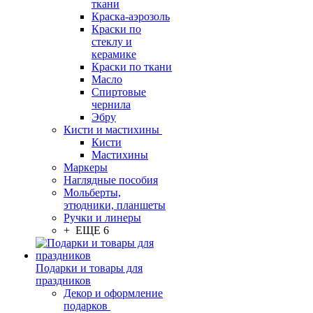
ткани
Краска-аэрозоль
Краски по
стеклу и
керамике
Краски по ткани
Масло
Спиртовые
чернила
Эбру
Кисти и мастихины
Кисти
Мастихины
Маркеры
Наглядные пособия
Мольберты,
этюдники, планшеты
Ручки и линеры
+ ЕЩЕ 6
Подарки и товары для
праздников
Декор и оформление
подарков