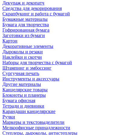
Декупаж и декопатч
Средства для декорирования
Скрапбукинг и работа с бумагой
Бумажные материалы
Бумага для творчества
Гофрированная бумага
Заготовки из бумаги
Картон
Декоративные элементы
Дыроколы и резаки
Наклейки и скотчи
Наборы для творчества с бумагой
Штампинг и эмбоссинг
Сургучная печать
Инструменты и аксессуары
Другие материалы
Канцелярские товары
Блокноты и планеры
Бумага офисная
Тетради и дневники
Карандаши канцелярские
Ручки
Маркеры и текстовыделители
Мелкоофисные принадлежности
Степлеры, дыроколы, антистеплеры