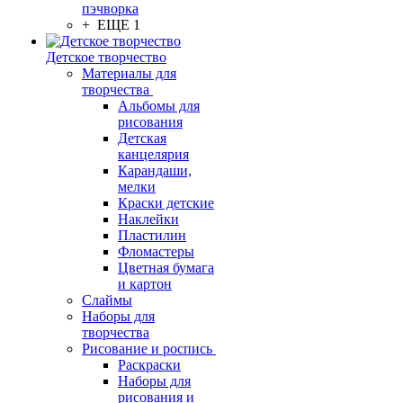
пэчворка
+ ЕЩЕ 1
Детское творчество
Материалы для
творчества
Альбомы для
рисования
Детская
канцелярия
Карандаши,
мелки
Краски детские
Наклейки
Пластилин
Фломастеры
Цветная бумага
и картон
Слаймы
Наборы для
творчества
Рисование и роспись
Раскраски
Наборы для
рисования и