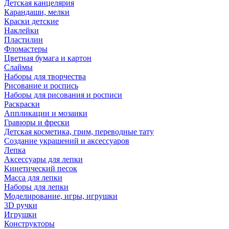
Детская канцелярия
Карандаши, мелки
Краски детские
Наклейки
Пластилин
Фломастеры
Цветная бумага и картон
Слаймы
Наборы для творчества
Рисование и роспись
Наборы для рисования и росписи
Раскраски
Аппликации и мозаики
Гравюры и фрески
Детская косметика, грим, переводные тату
Создание украшений и аксессуаров
Лепка
Аксессуары для лепки
Кинетический песок
Масса для лепки
Наборы для лепки
Моделирование, игры, игрушки
3D ручки
Игрушки
Конструкторы