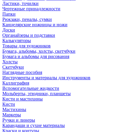
Ластики, точилки
Чертежные принадлежности
Папки
Рюкзаки, пеналы, сумки
Канцелярские ножницы и ножи
Доски
Органайзеры и подставки
Калькуляторы
Товары для художников
Бумага, альбомы, холсты, скетчбуки
Бумага и альбомы для рисования
Холсты
Скетчбуки
Наглядные пособия
Инструменты и материалы для художников
Каллиграфия
Вспомогательные жидкости
Мольберты, этюдники, планшеты
Кисти и мастихины
Кисти
Мастихины
Маркеры
Ручки и линеры
Карандаши и сухие материалы
Краски и контуры