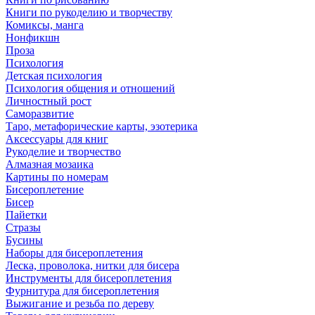
Книги по рукоделию и творчеству
Комиксы, манга
Нонфикшн
Проза
Психология
Детская психология
Психология общения и отношений
Личностный рост
Саморазвитие
Таро, метафорические карты, эзотерика
Аксессуары для книг
Рукоделие и творчество
Алмазная мозаика
Картины по номерам
Бисероплетение
Бисер
Пайетки
Стразы
Бусины
Наборы для бисероплетения
Леска, проволока, нитки для бисера
Инструменты для бисероплетения
Фурнитура для бисероплетения
Выжигание и резьба по дереву