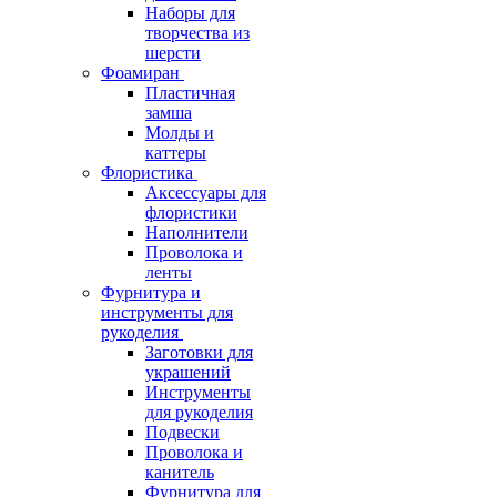
Наборы для
творчества из
шерсти
Фоамиран
Пластичная
замша
Молды и
каттеры
Флористика
Аксессуары для
флористики
Наполнители
Проволока и
ленты
Фурнитура и
инструменты для
рукоделия
Заготовки для
украшений
Инструменты
для рукоделия
Подвески
Проволока и
канитель
Фурнитура для