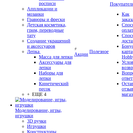
росписи
Покупател
Аппликации и
мозаики
Как
Гравюры и фрески
заказ
Детская косметика,
Спос
грим, переводные
опла
тату
Спос
Создание украшений
дост
и аксессуаров
Бону
Лепка
Полезное
карта
Акции
Масса для лепки
Hobb
Аксессуары для
Усло
лепки
возвр
Наборы для
Вопр
лепки
ответ
Кинетический
Оста
песок
отзыв
+ ЕЩЕ 4
мага
Моделирование, игры,
игрушки
3D ручки
Игрушки
Конструкторы