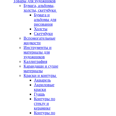
Товары для художников
Бумага, альбомы,
холсты, скетчбуки
Бумага и
альбомы для
рисования
Холсты
Скетчбуки
Вспомогательные
жидкости
Инструменты и
материалы для
художников
Каллиграфия
Карандаши и сухие
материалы
Краски и контуры
Акварель
Акриловые
краски
Гуашь
Контуры по
стеклу и
керамике
Контуры по