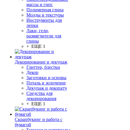
массы и гипс
Полимерная глина
Молды и текстуры
Инструменты для
лепки
Лаки, гели,
размягчители для
глины
+ ЕЩЕ 1
Декорирование и декупаж
Глиттер, блестки
Декор
Заготовки и основы
Поталь и золочение
Декупаж и декопатч
Средства для
декорирования
+ ЕЩЕ 1
Скрапбукинг и работа с
бумагой
Бумажные материалы