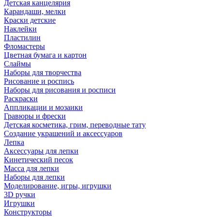
Детская канцелярия
Карандаши, мелки
Краски детские
Наклейки
Пластилин
Фломастеры
Цветная бумага и картон
Слаймы
Наборы для творчества
Рисование и роспись
Наборы для рисования и росписи
Раскраски
Аппликации и мозаики
Гравюры и фрески
Детская косметика, грим, переводные тату
Создание украшений и аксессуаров
Лепка
Аксессуары для лепки
Кинетический песок
Масса для лепки
Наборы для лепки
Моделирование, игры, игрушки
3D ручки
Игрушки
Конструкторы