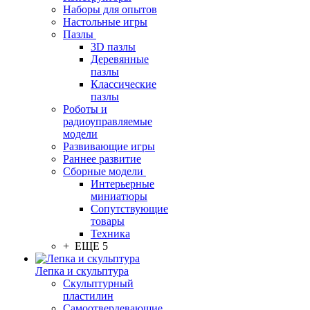
Наборы для опытов
Настольные игры
Пазлы
3D пазлы
Деревянные
пазлы
Классические
пазлы
Роботы и
радиоуправляемые
модели
Развивающие игры
Раннее развитие
Сборные модели
Интерьерные
миниатюры
Сопутствующие
товары
Техника
+ ЕЩЕ 5
Лепка и скульптура
Скульптурный
пластилин
Самоотвердевающие