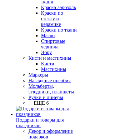
ткани
Краска-аэрозоль
Краски по
стеклу и
керамике
Краски по ткани
Масло
Спиртовые
чернила
Эбру
Кисти и мастихины
Кисти
Мастихины
Маркеры
Наглядные пособия
Мольберты,
этюдники, планшеты
Ручки и линеры
+ ЕЩЕ 6
Подарки и товары для
праздников
Декор и оформление
подарков