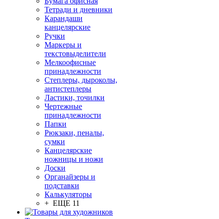
Бумага офисная
Тетради и дневники
Карандаши
канцелярские
Ручки
Маркеры и
текстовыделители
Мелкоофисные
принадлежности
Степлеры, дыроколы,
антистеплеры
Ластики, точилки
Чертежные
принадлежности
Папки
Рюкзаки, пеналы,
сумки
Канцелярские
ножницы и ножи
Доски
Органайзеры и
подставки
Калькуляторы
+ ЕЩЕ 11