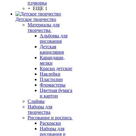
пэчворка
+ ЕЩЕ 1
Детское творчество
Материалы для
творчества
Альбомы для
рисования
Детская
канцелярия
Карандаши,
мелки
Краски детские
Наклейки
Пластилин
Фломастеры
Цветная бумага
и картон
Слаймы
Наборы для
творчества
Рисование и роспись
Раскраски
Наборы для
рисования и