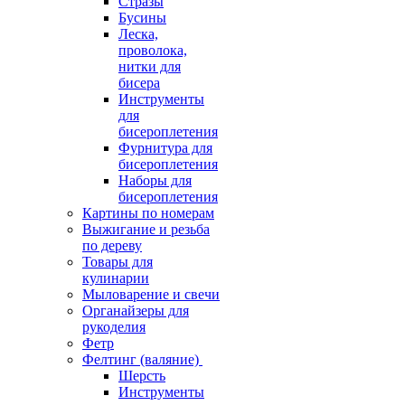
Стразы
Бусины
Леска,
проволока,
нитки для
бисера
Инструменты
для
бисероплетения
Фурнитура для
бисероплетения
Наборы для
бисероплетения
Картины по номерам
Выжигание и резьба
по дереву
Товары для
кулинарии
Мыловарение и свечи
Органайзеры для
рукоделия
Фетр
Фелтинг (валяние)
Шерсть
Инструменты