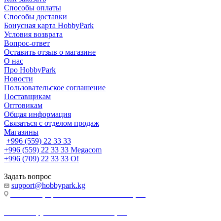
Способы оплаты
Способы доставки
Бонусная карта HobbyPark
Условия возврата
Вопрос-ответ
Оставить отзыв о магазине
О нас
Про HobbyPark
Новости
Пользовательское соглашение
Поставщикам
Оптовикам
Общая информация
Связаться с отделом продаж
Магазины
+996 (559) 22 33 33
+996 (559) 22 33 33
Megacom
+996 (709) 22 33 33
O!
Задать вопрос
support@hobbypark.kg
г. Бишкек, пр-т. Чынгыза Айтматова, 91
г. Бишкек, ул. Якова Логвиненко, 55