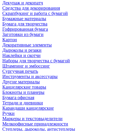
Декупаж и декопатч
Средства для декорирования
Скрапбукинг и работа с бумагой
Бумажные материалы
Бумага для творчества
Гофрированная бумага
Заготовки из бумаги
Картон
Декоративные элементы
Дыроколы и резаки
Наклейки и скотчи
Наборы для творчества с бумагой
Штампинг и эмбоссинг
Сургучная печать
Инструменты и аксессуары
Другие материалы
Канцелярские товары
Блокноты и планеры
Бумага офисная
Тетради и дневники
Карандаши канцелярские
Ручки
Маркеры и текстовыделители
Мелкоофисные принадлежности
Степлеры, дыроколы, антистеплеры