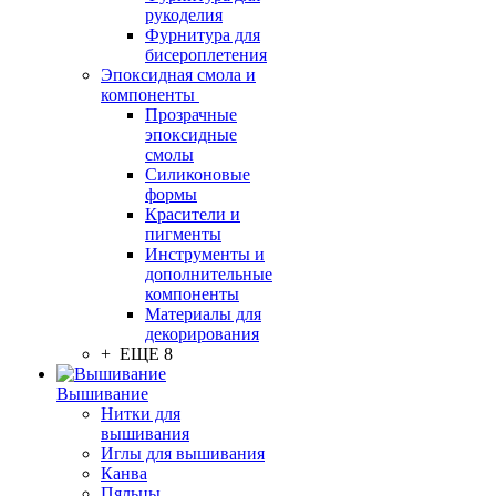
рукоделия
Фурнитура для
бисероплетения
Эпоксидная смола и
компоненты
Прозрачные
эпоксидные
смолы
Силиконовые
формы
Красители и
пигменты
Инструменты и
дополнительные
компоненты
Материалы для
декорирования
+ ЕЩЕ 8
Вышивание
Нитки для
вышивания
Иглы для вышивания
Канва
Пяльцы