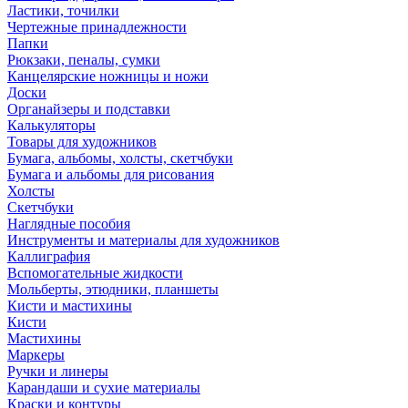
Ластики, точилки
Чертежные принадлежности
Папки
Рюкзаки, пеналы, сумки
Канцелярские ножницы и ножи
Доски
Органайзеры и подставки
Калькуляторы
Товары для художников
Бумага, альбомы, холсты, скетчбуки
Бумага и альбомы для рисования
Холсты
Скетчбуки
Наглядные пособия
Инструменты и материалы для художников
Каллиграфия
Вспомогательные жидкости
Мольберты, этюдники, планшеты
Кисти и мастихины
Кисти
Мастихины
Маркеры
Ручки и линеры
Карандаши и сухие материалы
Краски и контуры