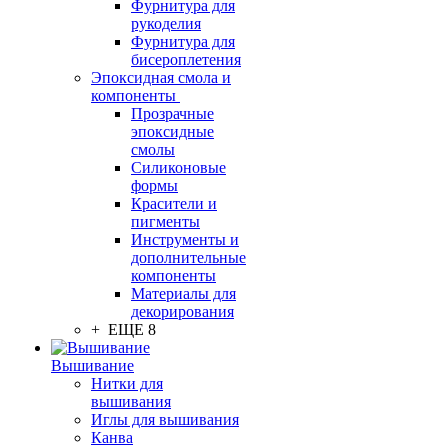
Фурнитура для
рукоделия
Фурнитура для
бисероплетения
Эпоксидная смола и
компоненты
Прозрачные
эпоксидные
смолы
Силиконовые
формы
Красители и
пигменты
Инструменты и
дополнительные
компоненты
Материалы для
декорирования
+ ЕЩЕ 8
Вышивание
Нитки для
вышивания
Иглы для вышивания
Канва