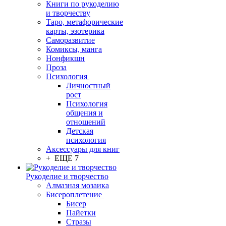
Книги по рукоделию
и творчеству
Таро, метафорические
карты, эзотерика
Саморазвитие
Комиксы, манга
Нонфикшн
Проза
Психология
Личностный
рост
Психология
общения и
отношений
Детская
психология
Аксессуары для книг
+ ЕЩЕ 7
Рукоделие и творчество
Алмазная мозаика
Бисероплетение
Бисер
Пайетки
Стразы