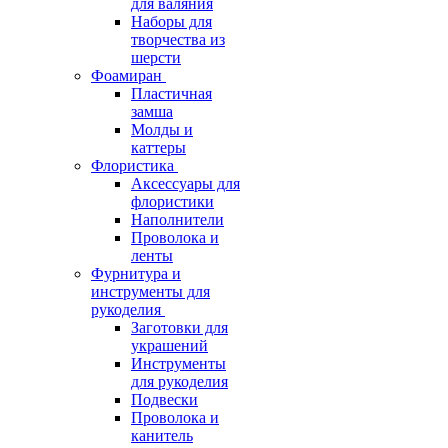
для валяния
Наборы для
творчества из
шерсти
Фоамиран
Пластичная
замша
Молды и
каттеры
Флористика
Аксессуары для
флористики
Наполнители
Проволока и
ленты
Фурнитура и
инструменты для
рукоделия
Заготовки для
украшений
Инструменты
для рукоделия
Подвески
Проволока и
канитель