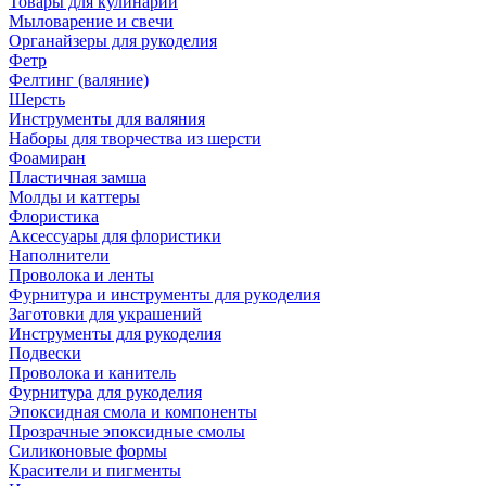
Товары для кулинарии
Мыловарение и свечи
Органайзеры для рукоделия
Фетр
Фелтинг (валяние)
Шерсть
Инструменты для валяния
Наборы для творчества из шерсти
Фоамиран
Пластичная замша
Молды и каттеры
Флористика
Аксессуары для флористики
Наполнители
Проволока и ленты
Фурнитура и инструменты для рукоделия
Заготовки для украшений
Инструменты для рукоделия
Подвески
Проволока и канитель
Фурнитура для рукоделия
Эпоксидная смола и компоненты
Прозрачные эпоксидные смолы
Силиконовые формы
Красители и пигменты