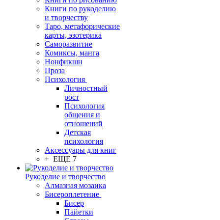
Книги по рукоделию
и творчеству
Таро, метафорические
карты, эзотерика
Саморазвитие
Комиксы, манга
Нонфикшн
Проза
Психология
Личностный
рост
Психология
общения и
отношений
Детская
психология
Аксессуары для книг
+ ЕЩЕ 7
Рукоделие и творчество
Алмазная мозаика
Бисероплетение
Бисер
Пайетки