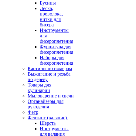
Бусины
Леска,
проволока,
нитки для
бисера
Инструменты
для
бисероплетения
Фурнитура для
бисероплетения
Наборы для
бисероплетения
Картины по номерам
Выжигание и резьба
по дереву
Товары для
кулинарии
Мыловарение и свечи
Органайзеры для
рукоделия
Фетр
Фелтинг (валяние)
Шерсть
Инструменты
для валяния