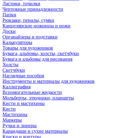
Ластики, точилки
Чертежные принадлежности
Папки
Рюкзаки, пеналы, сумки
Канцелярские ножницы и ножи
Доски
Органайзеры и подставки
Калькуляторы
Товары для художников
Бумага, альбомы, холсты, скетчбуки
Бумага и альбомы для рисования
Холсты
Скетчбуки
Наглядные пособия
Инструменты и материалы для художников
Каллиграфия
Вспомогательные жидкости
Мольберты, этюдники, планшеты
Кисти и мастихины
Кисти
Мастихины
Маркеры
Ручки и линеры
Карандаши и сухие материалы
Краски и контуры