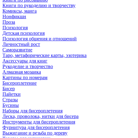
Книги по рукоделию и творчеству
Комиксы, манга
Нонфикшн
Проза
Психология
Детская психология
Психология общения и отношений
Личностный рост
Саморазвитие
Таро, метафорические карты, эзотерика
Аксессуары для книг
Рукоделие и творчество
Алмазная мозаика
Картины по номерам
Бисероплетение
Бисер
Пайетки
Стразы
Бусины
Наборы для бисероплетения
Леска, проволока, нитки для бисера
Инструменты для бисероплетения
Фурнитура для бисероплетения
Выжигание и резьба по дереву