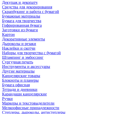
Декупаж и декопатч
Средства для декорирования
Скрапбукинг и работа с бумагой
Бумажные материалы
Бумага для творчества
Гофрированная бумага
Заготовки из бумаги
Картон
Декоративные элементы
Дыроколы и резаки
Наклейки и скотчи
Наборы для творчества с бумагой
Штампинг и эмбоссинг
Сургучная печать
Инструменты и аксессуары
Другие материалы
Канцелярские товары
Блокноты и планеры
Бумага офисная
Тетради и дневники
Карандаши канцелярские
Ручки
Маркеры и текстовыделители
Мелкоофисные принадлежности
Степлеры, дыроколы, антистеплеры