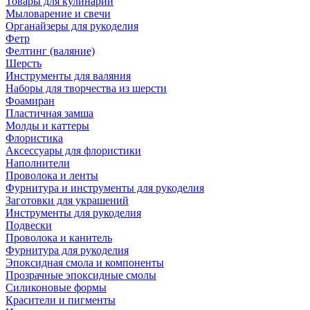
Товары для кулинарии
Мыловарение и свечи
Органайзеры для рукоделия
Фетр
Фелтинг (валяние)
Шерсть
Инструменты для валяния
Наборы для творчества из шерсти
Фоамиран
Пластичная замша
Молды и каттеры
Флористика
Аксессуары для флористики
Наполнители
Проволока и ленты
Фурнитура и инструменты для рукоделия
Заготовки для украшений
Инструменты для рукоделия
Подвески
Проволока и канитель
Фурнитура для рукоделия
Эпоксидная смола и компоненты
Прозрачные эпоксидные смолы
Силиконовые формы
Красители и пигменты