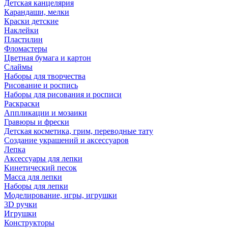
Детская канцелярия
Карандаши, мелки
Краски детские
Наклейки
Пластилин
Фломастеры
Цветная бумага и картон
Слаймы
Наборы для творчества
Рисование и роспись
Наборы для рисования и росписи
Раскраски
Аппликации и мозаики
Гравюры и фрески
Детская косметика, грим, переводные тату
Создание украшений и аксессуаров
Лепка
Аксессуары для лепки
Кинетический песок
Масса для лепки
Наборы для лепки
Моделирование, игры, игрушки
3D ручки
Игрушки
Конструкторы