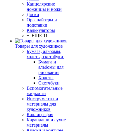
Канцелярские
ножницы и ножи
Доски
Органайзеры и
подставки
Калькуляторы
+ ЕЩЕ 11
Товары для художников
Бумага, альбомы,
холсты, скетчбуки
Бумага и
альбомы для
рисования
Холсты
Скетчбуки
Вспомогательные
жидкости
Инструменты и
материалы для
художников
Каллиграфия
Карандаши и сухие
материалы
Краски и контуры