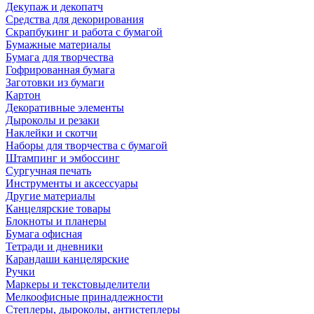
Декупаж и декопатч
Средства для декорирования
Скрапбукинг и работа с бумагой
Бумажные материалы
Бумага для творчества
Гофрированная бумага
Заготовки из бумаги
Картон
Декоративные элементы
Дыроколы и резаки
Наклейки и скотчи
Наборы для творчества с бумагой
Штампинг и эмбоссинг
Сургучная печать
Инструменты и аксессуары
Другие материалы
Канцелярские товары
Блокноты и планеры
Бумага офисная
Тетради и дневники
Карандаши канцелярские
Ручки
Маркеры и текстовыделители
Мелкоофисные принадлежности
Степлеры, дыроколы, антистеплеры