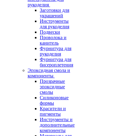
рукоделия
Заготовки для
украшений
Инструменты
для рукоделия
Подвески
Проволока и
канитель
Фурнитура для
рукоделия
Фурнитура для
бисероплетения
Эпоксидная смола и
компоненты
Прозрачные
эпоксидные
смолы
Силиконовые
формы
Красители и
пигменты
Инструменты и
дополнительные
компоненты
Материалы для