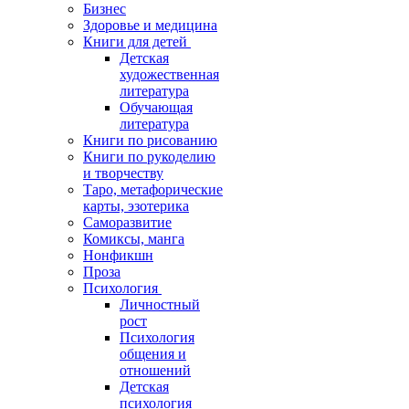
Бизнес
Здоровье и медицина
Книги для детей
Детская
художественная
литература
Обучающая
литература
Книги по рисованию
Книги по рукоделию
и творчеству
Таро, метафорические
карты, эзотерика
Саморазвитие
Комиксы, манга
Нонфикшн
Проза
Психология
Личностный
рост
Психология
общения и
отношений
Детская
психология