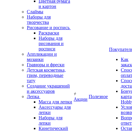
Цветная бумага
и картон
Слаймы
Наборы для
творчества
Рисование и роспись
Раскраски
Наборы для
рисования и
росписи
Покупател
Аппликации и
мозаики
Как
Гравюры и фрески
заказ
Детская косметика,
Спос
грим, переводные
опла
тату
Спос
Создание украшений
дост
и аксессуаров
Бону
Лепка
Полезное
карта
Акции
Масса для лепки
Hobb
Аксессуары для
Усло
лепки
возвр
Наборы для
Вопр
лепки
ответ
Кинетический
Оста