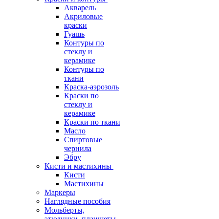
Акварель
Акриловые
краски
Гуашь
Контуры по
стеклу и
керамике
Контуры по
ткани
Краска-аэрозоль
Краски по
стеклу и
керамике
Краски по ткани
Масло
Спиртовые
чернила
Эбру
Кисти и мастихины
Кисти
Мастихины
Маркеры
Наглядные пособия
Мольберты,
этюдники, планшеты