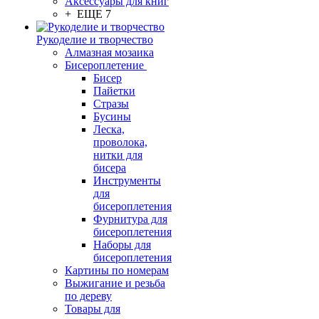
Аксессуары для книг
+ ЕЩЕ 7
Рукоделие и творчество
Алмазная мозаика
Бисероплетение
Бисер
Пайетки
Стразы
Бусины
Леска,
проволока,
нитки для
бисера
Инструменты
для
бисероплетения
Фурнитура для
бисероплетения
Наборы для
бисероплетения
Картины по номерам
Выжигание и резьба
по дереву
Товары для