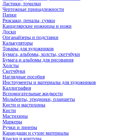
Ластики, точилки
Чертежные принадлежности
Папки
Рюкзаки, пеналы, сумки
Канцелярские ножницы и ножи
Доски
Органайзеры и подставки
Калькуляторы
Товары для художников
Бумага, альбомы, холсты, скетчбуки
Бумага и альбомы для рисования
Холсты
Скетчбуки
Наглядные пособия
Инструменты и материалы для художников
Каллиграфия
Вспомогательные жидкости
Мольберты, этюдники, планшеты
Кисти и мастихины
Кисти
Мастихины
Маркеры
Ручки и линеры
Карандаши и сухие материалы
Краски и контуры