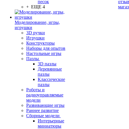
песок
отзыв
+ ЕЩЕ 4
мага
Моделирование, игры,
игрушки
3D ручки
Игрушки
Конструкторы
Наборы для опытов
Настольные игры
Пазлы
3D пазлы
Деревянные
пазлы
Классические
пазлы
Роботы и
радиоуправляемые
модели
Развивающие игры
Раннее развитие
Сборные модели
Интерьерные
миниатюры