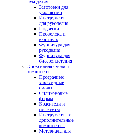
рукоделия
Заготовки для
украшений
Инструменты
для рукоделия
Подвески
Проволока и
канитель
Фурнитура для
рукоделия
Фурнитура для
бисероплетения
Эпоксидная смола и
компоненты
Прозрачные
эпоксидные
смолы
Силиконовые
формы
Красители и
пигменты
Инструменты и
дополнительные
компоненты
Материалы для