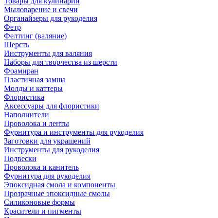
Товары для кулинарии
Мыловарение и свечи
Органайзеры для рукоделия
Фетр
Фелтинг (валяние)
Шерсть
Инструменты для валяния
Наборы для творчества из шерсти
Фоамиран
Пластичная замша
Молды и каттеры
Флористика
Аксессуары для флористики
Наполнители
Проволока и ленты
Фурнитура и инструменты для рукоделия
Заготовки для украшений
Инструменты для рукоделия
Подвески
Проволока и канитель
Фурнитура для рукоделия
Эпоксидная смола и компоненты
Прозрачные эпоксидные смолы
Силиконовые формы
Красители и пигменты