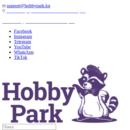
support@hobbypark.kg
г. Бишкек, пр-т. Чынгыза Айтматова, 91
г. Бишкек, ул. Якова Логвиненко, 55
Facebook
Instagram
Telegram
YouTube
WhatsApp
TikTok