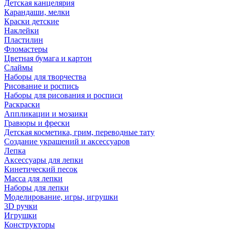
Детская канцелярия
Карандаши, мелки
Краски детские
Наклейки
Пластилин
Фломастеры
Цветная бумага и картон
Слаймы
Наборы для творчества
Рисование и роспись
Наборы для рисования и росписи
Раскраски
Аппликации и мозаики
Гравюры и фрески
Детская косметика, грим, переводные тату
Создание украшений и аксессуаров
Лепка
Аксессуары для лепки
Кинетический песок
Масса для лепки
Наборы для лепки
Моделирование, игры, игрушки
3D ручки
Игрушки
Конструкторы