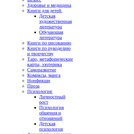
Здоровье и медицина
Книги для детей
Детская
художественная
литература
Обучающая
литература
Книги по рисованию
Книги по рукоделию
и творчеству
Таро, метафорические
карты, эзотерика
Саморазвитие
Комиксы, манга
Нонфикшн
Проза
Психология
Личностный
рост
Психология
общения и
отношений
Детская
психология