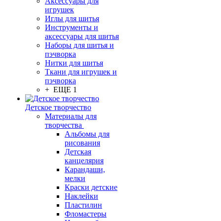
Аксессуары для
игрушек
Иглы для шитья
Инструменты и
аксессуары для шитья
Наборы для шитья и
пэчворка
Нитки для шитья
Ткани для игрушек и
пэчворка
+ ЕЩЕ 1
Детское творчество
Материалы для
творчества
Альбомы для
рисования
Детская
канцелярия
Карандаши,
мелки
Краски детские
Наклейки
Пластилин
Фломастеры