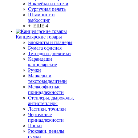
Наклейки и скотчи
Сургучная печать
Штампинг и
эмбоссинг
+ ЕЩЕ 4
Канцелярские товары
Блокноты и планеры
Бумага офисная
Тетради и дневники
Карандаши
канцелярские
Ручки
Маркеры и
текстовыделители
Мелкоофисные
принадлежности
Степлеры, дыроколы,
антистеплеры
Ластики, точилки
Чертежные
принадлежности
Папки
Рюкзаки, пеналы,
сумки