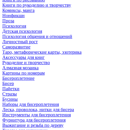
Книги по рукоделию и творчеству
Комиксы, манга
Нонфикшн
Проза
Психология
Детская психология
Психология общения и отношений
Личностный рост
Саморазвитие
Таро, метафорические карты, эзотерика
Аксессуары для книг
Рукоделие и творчество
Алмазная мозаика
Картины по номерам
Бисероплетение
Бисер
Пайетки
Стразы
Бусины
Наборы для бисероплетения
Леска, проволока, нитки для бисера
Инструменты для бисероплетения
Фурнитура для бисероплетения
Выжигание и резьба по дереву