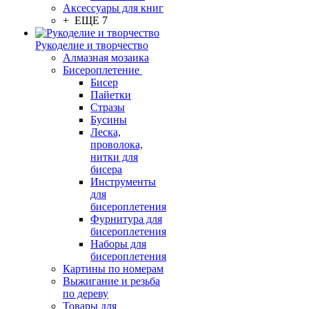
Аксессуары для книг
+ ЕЩЕ 7
Рукоделие и творчество
Алмазная мозаика
Бисероплетение
Бисер
Пайетки
Стразы
Бусины
Леска,
проволока,
нитки для
бисера
Инструменты
для
бисероплетения
Фурнитура для
бисероплетения
Наборы для
бисероплетения
Картины по номерам
Выжигание и резьба
по дереву
Товары для