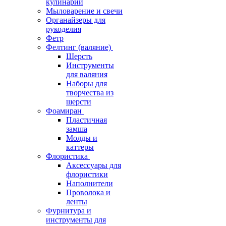
кулинарии
Мыловарение и свечи
Органайзеры для
рукоделия
Фетр
Фелтинг (валяние)
Шерсть
Инструменты
для валяния
Наборы для
творчества из
шерсти
Фоамиран
Пластичная
замша
Молды и
каттеры
Флористика
Аксессуары для
флористики
Наполнители
Проволока и
ленты
Фурнитура и
инструменты для