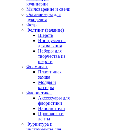
кулинарии
Мыловарение и свечи
Органайзеры для
рукоделия
Фетр
Фелтинг (валяние)
Шерсть
Инструменты
для валяния
Наборы для
творчества из
шерсти
Фоамиран
Пластичная
замша
Молды и
каттеры
Флористика
Аксессуары для
флористики
Наполнители
Проволока и
ленты
Фурнитура и
инструменты для