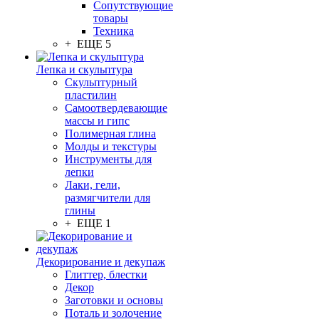
Сопутствующие
товары
Техника
+ ЕЩЕ 5
Лепка и скульптура
Скульптурный
пластилин
Самоотвердевающие
массы и гипс
Полимерная глина
Молды и текстуры
Инструменты для
лепки
Лаки, гели,
размягчители для
глины
+ ЕЩЕ 1
Декорирование и декупаж
Глиттер, блестки
Декор
Заготовки и основы
Поталь и золочение