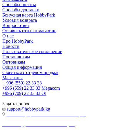
Способы оплаты
Способы доставки
Бонусная карта HobbyPark
Условия возврата
Вопрос-ответ
Оставить отзыв о магазине
О нас
Про HobbyPark
Новости
Пользовательское соглашение
Поставщикам
Оптовикам
Общая информация
Связаться с отделом продаж
Магазины
+996 (559) 22 33 33
+996 (559) 22 33 33
Megacom
+996 (709) 22 33 33
O!
Задать вопрос
support@hobbypark.kg
г. Бишкек, пр-т. Чынгыза Айтматова, 91
г. Бишкек, ул. Якова Логвиненко, 55