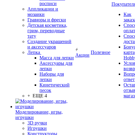
росписи
Покупател
Аппликации и
мозаики
Как
Гравюры и фрески
заказ
Детская косметика,
Спос
грим, переводные
опла
тату
Спос
Создание украшений
дост
и аксессуаров
Бону
Лепка
Полезное
карта
Акции
Масса для лепки
Hobb
Аксессуары для
Усло
лепки
возвр
Наборы для
Вопр
лепки
ответ
Кинетический
Оста
песок
отзыв
+ ЕЩЕ 4
мага
Моделирование, игры,
игрушки
3D ручки
Игрушки
Конструкторы