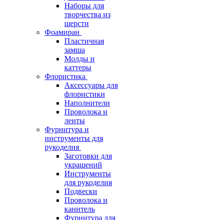
Наборы для
творчества из
шерсти
Фоамиран
Пластичная
замша
Молды и
каттеры
Флористика
Аксессуары для
флористики
Наполнители
Проволока и
ленты
Фурнитура и
инструменты для
рукоделия
Заготовки для
украшений
Инструменты
для рукоделия
Подвески
Проволока и
канитель
Фурнитура для