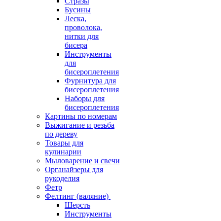
Стразы
Бусины
Леска,
проволока,
нитки для
бисера
Инструменты
для
бисероплетения
Фурнитура для
бисероплетения
Наборы для
бисероплетения
Картины по номерам
Выжигание и резьба
по дереву
Товары для
кулинарии
Мыловарение и свечи
Органайзеры для
рукоделия
Фетр
Фелтинг (валяние)
Шерсть
Инструменты