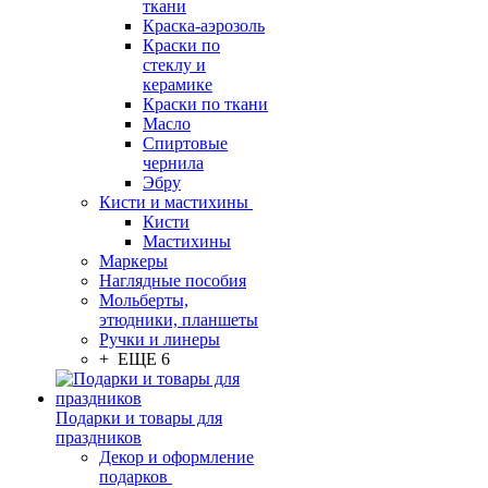
ткани
Краска-аэрозоль
Краски по
стеклу и
керамике
Краски по ткани
Масло
Спиртовые
чернила
Эбру
Кисти и мастихины
Кисти
Мастихины
Маркеры
Наглядные пособия
Мольберты,
этюдники, планшеты
Ручки и линеры
+ ЕЩЕ 6
Подарки и товары для
праздников
Декор и оформление
подарков