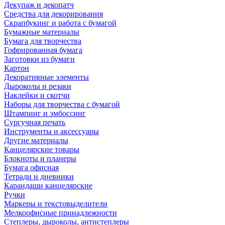
Декупаж и декопатч
Средства для декорирования
Скрапбукинг и работа с бумагой
Бумажные материалы
Бумага для творчества
Гофрированная бумага
Заготовки из бумаги
Картон
Декоративные элементы
Дыроколы и резаки
Наклейки и скотчи
Наборы для творчества с бумагой
Штампинг и эмбоссинг
Сургучная печать
Инструменты и аксессуары
Другие материалы
Канцелярские товары
Блокноты и планеры
Бумага офисная
Тетради и дневники
Карандаши канцелярские
Ручки
Маркеры и текстовыделители
Мелкоофисные принадлежности
Степлеры, дыроколы, антистеплеры