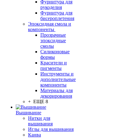
Фурнитура для
рукоделия
Фурнитура для
бисероплетения
Эпоксидная смола и
компоненты
Прозрачные
эпоксидные
смолы
Силиконовые
формы
Красители и
пигменты
Инструменты и
дополнительные
компоненты
Материалы для
декорирования
+ ЕЩЕ 8
Вышивание
Нитки для
вышивания
Иглы для вышивания
Канва