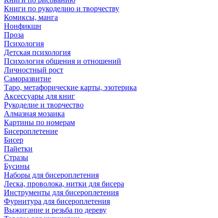
Книги по рукоделию и творчеству
Комиксы, манга
Нонфикшн
Проза
Психология
Детская психология
Психология общения и отношений
Личностный рост
Саморазвитие
Таро, метафорические карты, эзотерика
Аксессуары для книг
Рукоделие и творчество
Алмазная мозаика
Картины по номерам
Бисероплетение
Бисер
Пайетки
Стразы
Бусины
Наборы для бисероплетения
Леска, проволока, нитки для бисера
Инструменты для бисероплетения
Фурнитура для бисероплетения
Выжигание и резьба по дереву