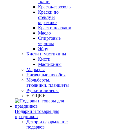
ткани
Краска-аэрозоль
Краски по
стеклу и
керамике
Краски по ткани
Масло
Спиртовые
чернила
Эбру
Кисти и мастихины
Кисти
Мастихины
Маркеры
Наглядные пособия
Мольберты,
этюдники, планшеты
Ручки и линеры
+ ЕЩЕ 6
Подарки и товары для
праздников
Декор и оформление
подарков