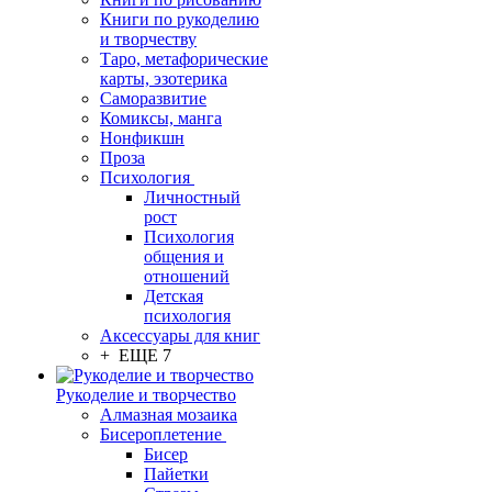
Книги по рукоделию
и творчеству
Таро, метафорические
карты, эзотерика
Саморазвитие
Комиксы, манга
Нонфикшн
Проза
Психология
Личностный
рост
Психология
общения и
отношений
Детская
психология
Аксессуары для книг
+ ЕЩЕ 7
Рукоделие и творчество
Алмазная мозаика
Бисероплетение
Бисер
Пайетки