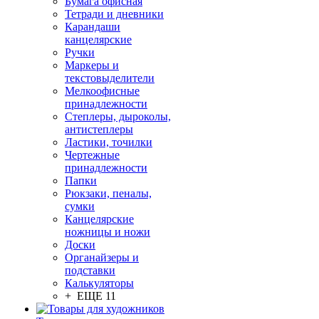
Бумага офисная
Тетради и дневники
Карандаши
канцелярские
Ручки
Маркеры и
текстовыделители
Мелкоофисные
принадлежности
Степлеры, дыроколы,
антистеплеры
Ластики, точилки
Чертежные
принадлежности
Папки
Рюкзаки, пеналы,
сумки
Канцелярские
ножницы и ножи
Доски
Органайзеры и
подставки
Калькуляторы
+ ЕЩЕ 11