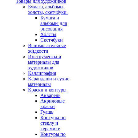
Товары для художников
Бумага, альбомы,
холсты, скетчбуки
Бумага и
альбомы для
рисования
Холсты
Скетчбуки
Вспомогательные
жидкости
Инструменты и
материалы для
художников
Каллиграфия
Карандаши и сухие
материалы
Краски и контуры
Акварель
Акриловые
краски
Гуашь
Контуры по
стеклу и
керамике
Контуры по