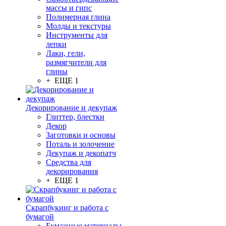
массы и гипс
Полимерная глина
Молды и текстуры
Инструменты для
лепки
Лаки, гели,
размягчители для
глины
+ ЕЩЕ 1
Декорирование и декупаж
Глиттер, блестки
Декор
Заготовки и основы
Поталь и золочение
Декупаж и декопатч
Средства для
декорирования
+ ЕЩЕ 1
Скрапбукинг и работа с
бумагой
Бумажные материалы