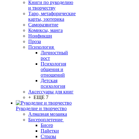
Книги по рукоделию
и творчеству
Таро, метафорические
карты, эзотерика
Саморазвитие
Комиксы, манга
Нонфикшн
Проза
Психология
Личностный
рост
Психология
общения и
отношений
Детская
психология
Аксессуары для книг
+ ЕЩЕ 7
Рукоделие и творчество
Алмазная мозаика
Бисероплетение
Бисер
Пайетки
Стразы