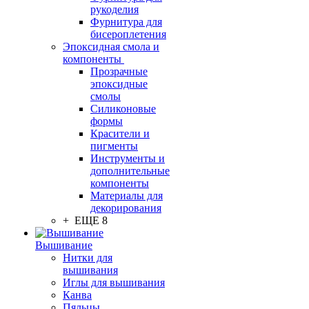
рукоделия
Фурнитура для
бисероплетения
Эпоксидная смола и
компоненты
Прозрачные
эпоксидные
смолы
Силиконовые
формы
Красители и
пигменты
Инструменты и
дополнительные
компоненты
Материалы для
декорирования
+ ЕЩЕ 8
Вышивание
Нитки для
вышивания
Иглы для вышивания
Канва
Пяльцы