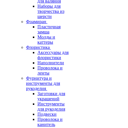
для валяния
Наборы для
творчества из
шерсти
Фоамиран
Пластичная
замша
Молды и
каттеры
Флористика
Аксессуары для
флористики
Наполнители
Проволока и
ленты
Фурнитура и
инструменты для
рукоделия
Заготовки для
украшений
Инструменты
для рукоделия
Подвески
Проволока и
канитель