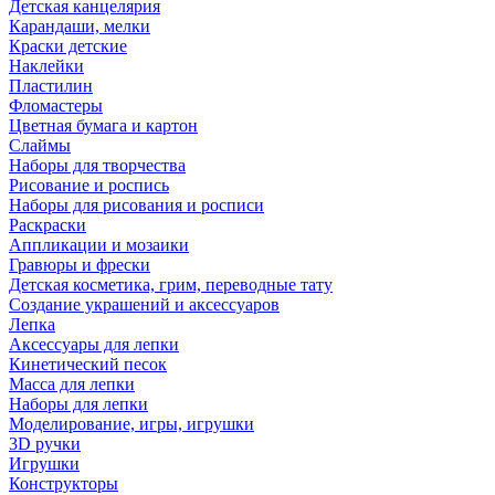
Детская канцелярия
Карандаши, мелки
Краски детские
Наклейки
Пластилин
Фломастеры
Цветная бумага и картон
Слаймы
Наборы для творчества
Рисование и роспись
Наборы для рисования и росписи
Раскраски
Аппликации и мозаики
Гравюры и фрески
Детская косметика, грим, переводные тату
Создание украшений и аксессуаров
Лепка
Аксессуары для лепки
Кинетический песок
Масса для лепки
Наборы для лепки
Моделирование, игры, игрушки
3D ручки
Игрушки
Конструкторы