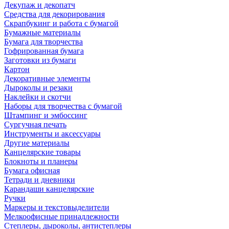
Декупаж и декопатч
Средства для декорирования
Скрапбукинг и работа с бумагой
Бумажные материалы
Бумага для творчества
Гофрированная бумага
Заготовки из бумаги
Картон
Декоративные элементы
Дыроколы и резаки
Наклейки и скотчи
Наборы для творчества с бумагой
Штампинг и эмбоссинг
Сургучная печать
Инструменты и аксессуары
Другие материалы
Канцелярские товары
Блокноты и планеры
Бумага офисная
Тетради и дневники
Карандаши канцелярские
Ручки
Маркеры и текстовыделители
Мелкоофисные принадлежности
Степлеры, дыроколы, антистеплеры