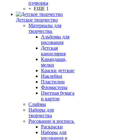
пэчворка
+ ЕЩЕ 1
Детское творчество
Материалы для
творчества
Альбомы для
рисования
Детская
канцелярия
Карандаши,
мелки
Краски детские
Наклейки
Пластилин
Фломастеры
Цветная бумага
и картон
Слаймы
Наборы для
творчества
Рисование и роспись
Раскраски
Наборы для
рисования и