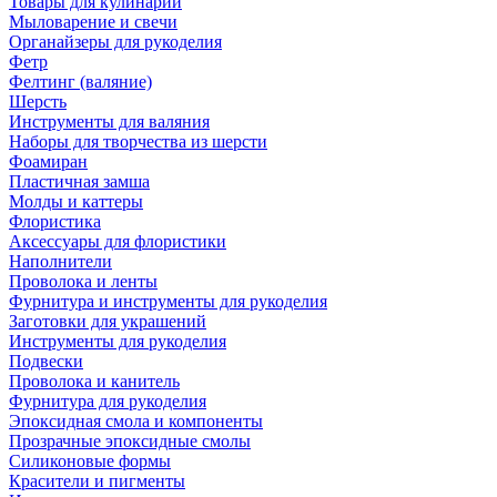
Товары для кулинарии
Мыловарение и свечи
Органайзеры для рукоделия
Фетр
Фелтинг (валяние)
Шерсть
Инструменты для валяния
Наборы для творчества из шерсти
Фоамиран
Пластичная замша
Молды и каттеры
Флористика
Аксессуары для флористики
Наполнители
Проволока и ленты
Фурнитура и инструменты для рукоделия
Заготовки для украшений
Инструменты для рукоделия
Подвески
Проволока и канитель
Фурнитура для рукоделия
Эпоксидная смола и компоненты
Прозрачные эпоксидные смолы
Силиконовые формы
Красители и пигменты