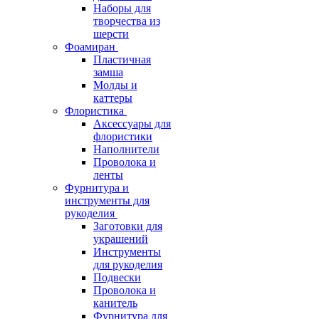
Наборы для
творчества из
шерсти
Фоамиран
Пластичная
замша
Молды и
каттеры
Флористика
Аксессуары для
флористики
Наполнители
Проволока и
ленты
Фурнитура и
инструменты для
рукоделия
Заготовки для
украшений
Инструменты
для рукоделия
Подвески
Проволока и
канитель
Фурнитура для