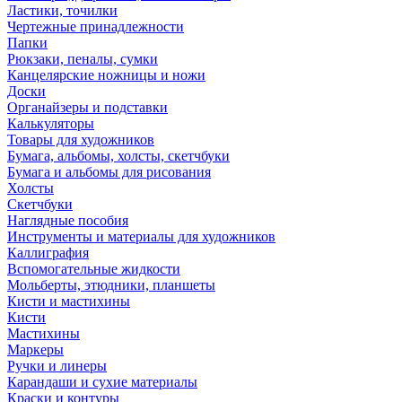
Ластики, точилки
Чертежные принадлежности
Папки
Рюкзаки, пеналы, сумки
Канцелярские ножницы и ножи
Доски
Органайзеры и подставки
Калькуляторы
Товары для художников
Бумага, альбомы, холсты, скетчбуки
Бумага и альбомы для рисования
Холсты
Скетчбуки
Наглядные пособия
Инструменты и материалы для художников
Каллиграфия
Вспомогательные жидкости
Мольберты, этюдники, планшеты
Кисти и мастихины
Кисти
Мастихины
Маркеры
Ручки и линеры
Карандаши и сухие материалы
Краски и контуры