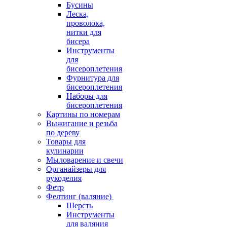
Бусины
Леска,
проволока,
нитки для
бисера
Инструменты
для
бисероплетения
Фурнитура для
бисероплетения
Наборы для
бисероплетения
Картины по номерам
Выжигание и резьба
по дереву
Товары для
кулинарии
Мыловарение и свечи
Органайзеры для
рукоделия
Фетр
Фелтинг (валяние)
Шерсть
Инструменты
для валяния