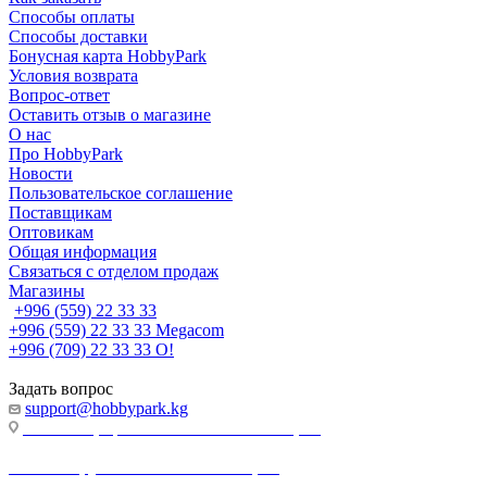
Способы оплаты
Способы доставки
Бонусная карта HobbyPark
Условия возврата
Вопрос-ответ
Оставить отзыв о магазине
О нас
Про HobbyPark
Новости
Пользовательское соглашение
Поставщикам
Оптовикам
Общая информация
Связаться с отделом продаж
Магазины
+996 (559) 22 33 33
+996 (559) 22 33 33
Megacom
+996 (709) 22 33 33
O!
Задать вопрос
support@hobbypark.kg
г. Бишкек, пр-т. Чынгыза Айтматова, 91
г. Бишкек, ул. Якова Логвиненко, 55