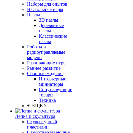
Наборы для опытов
Настольные игры
Пазлы
3D пазлы
Деревянные
пазлы
Классические
пазлы
Роботы и
радиоуправляемые
модели
Развивающие игры
Раннее развитие
Сборные модели
Интерьерные
миниатюры
Сопутствующие
товары
Техника
+ ЕЩЕ 5
Лепка и скульптура
Скульптурный
пластилин
Самоотвердевающие