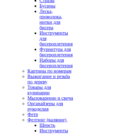
Стразы
Бусины
Леска,
проволока,
нитки для
бисера
Инструменты
для
бисероплетения
Фурнитура для
бисероплетения
Наборы для
бисероплетения
Картины по номерам
Выжигание и резьба
по дереву
Товары для
кулинарии
Мыловарение и свечи
Органайзеры для
рукоделия
Фетр
Фелтинг (валяние)
Шерсть
Инструменты